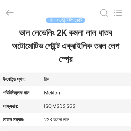
Guangzhou
Meklon
Chemical
Technology
গাড়ির পেইন্ট টপ কোট
Co.,
Ltd..
ভাল লেভেলিং 2K কমলা লাল ধাতব
বাড়ি
All
Rights
অটোমোটিভ পেইন্ট এক্রাইলিক তরল লেপ
Reserved.
পণ্য
স্প্রে
ভিডিও
উৎপত্তি স্থল:
চীন
পরিচিতিমুলক নাম:
Meklon
আমাদের
সাক্ষ্যদান:
ISO,MSDS,SGS
সম্পর্কে
মডেল নম্বার:
223 কমলা লাল