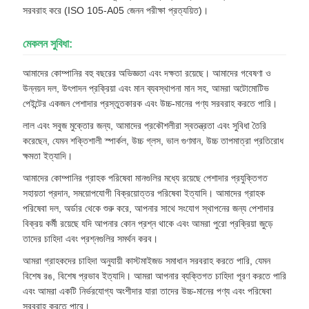
সরবরাহ করে (ISO 105-A05 জেনন পরীক্ষা প্রত্যয়িত)।
মেকলন সুবিধা:
আমাদের কোম্পানির বহু বছরের অভিজ্ঞতা এবং দক্ষতা রয়েছে। আমাদের গবেষণা ও
উন্নয়ন দল, উৎপাদন প্রক্রিয়া এবং মান ব্যবস্থাপনা মান সহ, আমরা অটোমোটিভ
পেইন্টের একজন পেশাদার প্রস্তুতকারক এবং উচ্চ-মানের পণ্য সরবরাহ করতে পারি।
লাল এবং সবুজ মুক্তোর জন্য, আমাদের প্রকৌশলীরা স্বতন্ত্রতা এবং সুবিধা তৈরি
করেছেন, যেমন শক্তিশালী স্পার্কল, উচ্চ গ্লস, ভাল গুণমান, উচ্চ তাপমাত্রা প্রতিরোধ
ক্ষমতা ইত্যাদি।
আমাদের কোম্পানির গ্রাহক পরিষেবা মানগুলির মধ্যে রয়েছে পেশাদার প্রযুক্তিগত
সহায়তা প্রদান, সময়োপযোগী বিক্রয়োত্তর পরিষেবা ইত্যাদি। আমাদের গ্রাহক
পরিষেবা দল, অর্ডার থেকে শুরু করে, আপনার সাথে সংযোগ স্থাপনের জন্য পেশাদার
বিক্রয় কর্মী রয়েছে যদি আপনার কোন প্রশ্ন থাকে এবং আমরা পুরো প্রক্রিয়া জুড়ে
তাদের চাহিদা এবং প্রশ্নগুলির সমর্থন করব।
আমরা গ্রাহকদের চাহিদা অনুযায়ী কাস্টমাইজড সমাধান সরবরাহ করতে পারি, যেমন
বিশেষ রঙ, বিশেষ প্রভাব ইত্যাদি। আমরা আপনার ব্যক্তিগত চাহিদা পূরণ করতে পারি
এবং আমরা একটি নির্ভরযোগ্য অংশীদার যারা তাদের উচ্চ-মানের পণ্য এবং পরিষেবা
সরবরাহ করতে পারে।