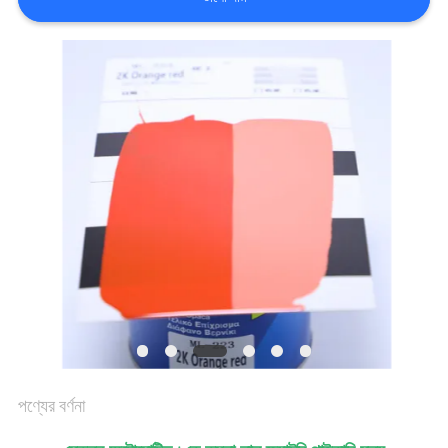
খবর
উদ্ধৃতির
জন্য
আবেদন
সাইট
ম্যাপ
গোপনীয়তা
পণ্যের বর্ণনা
নীতি