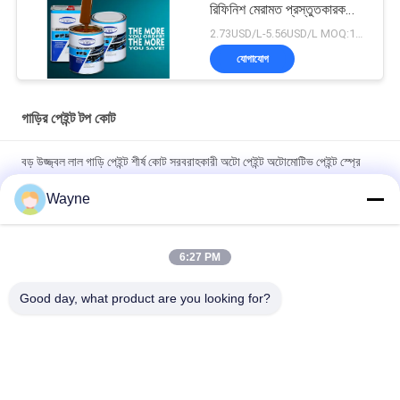
রিফিনিশ মেরামত প্রস্তুতকারক
অটোমোবাইল গাড়ি পেইন্টিং
2.73USD/L-5.56USD/L MOQ:100 বক্স
যোগাযোগ
গাড়ির পেইন্ট টপ কোট
বড় উজ্জ্বল লাল গাড়ি পেইন্ট শীর্ষ কোট সরবরাহকারী অটো পেইন্ট অটোমোটিভ পেইন্ট স্প্রে
পেইন্ট
Wayne
অবিষাক্ত তাপ-প্রতিরোধী উজ্জ্বল লাল গাড়ির পেইন্ট, বিবর্ণতা প্রতিরোধী শীর্ষ স্তর,
স্বয়ংচালিত গাড়ির পেইন্ট
6:27 PM
উচ্চ চকচকে গাড়ির পেইন্ট টপকোট অ্যান্টি-ক্ষয় UV সুরক্ষা অটো পেইন্ট সরবরাহকারী
Good day, what product are you looking for?
স্বয়ংচালিত রিফিনিশ পেইন্ট
সব