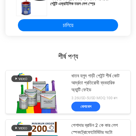
পেইন্ট এক্রাইলিক তরল লেপ স্প্রে
চালিয়ে
শীর্ষ পণ্য
ধাতব হলুদ গাড়ী পেইন্ট শীর্ষ কোট
আর্দ্রতা প্রতিরোধী ব্যবহারিক
অ্যান্টি ফেইড
3.26USD-5USD MOQ:100 বক্স
যোগাযোগ
পেশাদার ব্রাউন 2 কে কার লেপ
স্পেকট্রোফোটোমিটার অটো