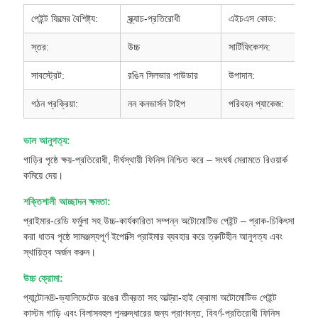
পেইন্ট ফিল্মের বৈশিষ্ট্য:
স্ক্র্যাচ-প্রতিরোধী
এইচএস কোড:
3
স্তর:
উচ্চ
সার্টিফিকেশন:
I
সাবস্ট্রেট:
রঙিন সিলভার পাউডার
উপাদান:
পি
গঠন প্রক্রিয়া:
নন কনভার্সন টাইপ
পরিবহন প্যাকেজ:
কা
ভাল আনুগত্য:
গাড়ির পৃষ্ঠে ক্ষয়-প্রতিরোধী, দীর্ঘস্থায়ী ফিনিস নিশ্চিত করে – সংঘর্ষ মেরামতে রিওয়ার্ক
কমিয়ে দেয়।
শক্তিশালী আচ্ছাদন ক্ষমতা:
প্রাইমার-রেডি ফর্মুলা সহ উচ্চ-কার্যকারিতা সম্পন্ন অটোমোটিভ পেইন্ট – প্রাক-চিকিৎসা
করা ধাতব পৃষ্ঠে সামঞ্জস্যপূর্ণ ইপোক্সি প্রাইমার ব্যবহার করে ত্রুটিহীন আনুগত্য এবং
স্থায়িত্ব অর্জন করুন।
উচ্চ ক্রোমা:
প্যান্টোন®-ভ্যালিডেটেড রঙের তীব্রতা সহ আল্ট্রা-হাই ক্রোমা অটোমোটিভ পেইন্ট
কাস্টম গাড়ি এবং বিলাসবহুল পুনরুদ্ধারের জন্য প্রাণবন্ত, বিবর্ণ-প্রতিরোধী ফিনিস