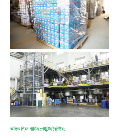
অলিভ গ্রিন গাড়ির পেইন্টের বৈশিষ্ট্য: