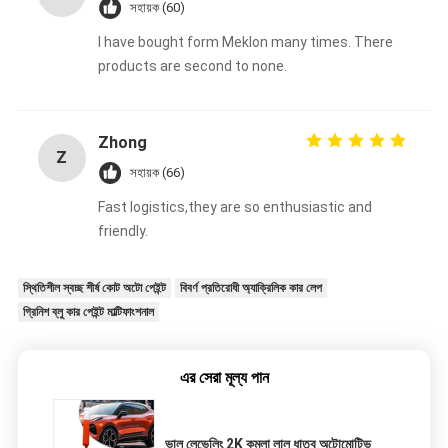
সহায়ক (60)
I have bought form Meklon many times. There
products are second to none.
Zhong
Z
সহায়ক (66)
Fast logistics,they are so enthusiastic and
friendly.
স্থিতিশীল স্বচ্ছ শীর্ষ কোট অটো পেইন্ট
বিবর্ণ প্রতিরোধী অ্যাক্রিলিক কার লেপ
গ্রিনিশ ব্লু কার পেইন্ট মাল্টিফাংশনাল
এর সেরা মূল্য পান
ভাল লেভেলিং 2K কমলা লাল ধাতব অটোমোটিভ