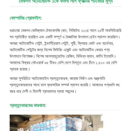
মেকলন অটোমোটিভ ১কে কমলা লাল ফ্যাক্টরি পাইকারি মূল্য
কোম্পানির প্রোফাইল:
গুয়াংঝো মেকলন কেমিক্যাল টেকনোলজি কোং, লিমিটেড ২০১৪ সালে ২৫টি সাবসিডিয়ারি
সহ প্রতিষ্ঠিত হয়েছিল এবং একটি সম্পূর্ণ ও বৈজ্ঞানিক উৎপাদন চেইন স্থাপন করেছিল।
আমরা অটোমোটিভ পেইন্ট, ইন্ডাস্ট্রিয়াল পেইন্ট, পুট্টি, ক্লিয়ার কোট এবং হার্ডেনার,
অটোমোটিভ পেইন্টের জন্য বিশেষ কিউরিং এজেন্ট এবং অটোমোটিভ কেয়ার পণ্য
উৎপাদনে বিশেষজ্ঞ। বিশেষ আনস্যাচুরেটেড রেজিন, বিভিন্ন ক্যান, কার্টন ইত্যাদি।
আমাদের বিক্রয় নেটওয়ার্ক ৬৫ টিরও বেশি দেশে বিস্তৃত এবং চীনে ১,৫০০ এর বেশি
গ্রাহক রয়েছে।
আমরা সুপরিচিত অটোমোবাইল প্রস্তুতকারক, জাহাজ নির্মাণ এবং যন্ত্রপাতি
প্রস্তুতকারকদের সাথে ভাল ব্যবসায়িক সম্পর্ক স্থাপন করেছি। আমাদের পণ্যগুলি বহু
বছর ধরে দেশী ও বিদেশী গ্রাহকদের দ্বারা পছন্দের।
প্রস্তুতকারকের কারখানা: