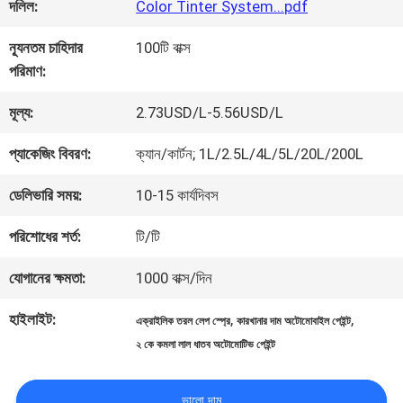
কারখানা
দলিল:
Color Tinter System...pdf
ভ্রমণ
ন্যূনতম চাহিদার
100টি বাক্স
পরিমাণ:
মান
মূল্য:
2.73USD/L-5.56USD/L
নিয়ন্ত্রণ
প্যাকেজিং বিবরণ:
ক্যান/কার্টন; 1L/2.5L/4L/5L/20L/200L
ডেলিভারি সময়:
10-15 কার্যদিবস
আমাদের
পরিশোধের শর্ত:
টি/টি
সাথে
যোগানের ক্ষমতা:
1000 বাক্স/দিন
যোগাযোগ
হাইলাইট:
,
,
এক্রাইলিক তরল লেপ স্প্রে
কারখানার দাম অটোমোবাইল পেইন্ট
করুন
২ কে কমলা লাল ধাতব অটোমোটিভ পেইন্ট
ভালো দাম