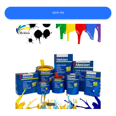
খবর
ভালো দাম
উদ্ধৃতির
জন্য
আবেদন
SITEMAP
গোপনীয়তা
নীতি