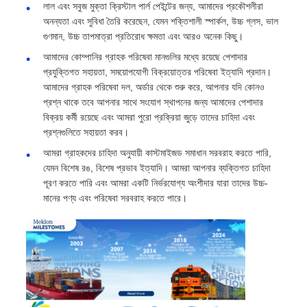
লাল এবং সবুজ মুক্তা ক্রিস্টাল পার্ল পেইন্টের জন্য, আমাদের প্রকৌশলীরা
অনন্যতা এবং সুবিধা তৈরি করেছেন, যেমন শক্তিশালী স্পার্কল, উচ্চ গ্লস, ভাল
গুণমান, উচ্চ তাপমাত্রা প্রতিরোধ ক্ষমতা এবং আরও অনেক কিছু।
আমাদের কোম্পানির গ্রাহক পরিষেবা মানগুলির মধ্যে রয়েছে পেশাদার
প্রযুক্তিগত সহায়তা, সময়োপযোগী বিক্রয়োত্তর পরিষেবা ইত্যাদি প্রদান।
আমাদের গ্রাহক পরিষেবা দল, অর্ডার থেকে শুরু করে, আপনার যদি কোনও
প্রশ্ন থাকে তবে আপনার সাথে সংযোগ স্থাপনের জন্য আমাদের পেশাদার
বিক্রয় কর্মী রয়েছে এবং আমরা পুরো প্রক্রিয়া জুড়ে তাদের চাহিদা এবং
প্রশ্নগুলিতে সহায়তা করব।
আমরা গ্রাহকদের চাহিদা অনুযায়ী কাস্টমাইজড সমাধান সরবরাহ করতে পারি,
যেমন বিশেষ রঙ, বিশেষ প্রভাব ইত্যাদি। আমরা আপনার ব্যক্তিগত চাহিদা
পূরণ করতে পারি এবং আমরা একটি নির্ভরযোগ্য অংশীদার যারা তাদের উচ্চ-
মানের পণ্য এবং পরিষেবা সরবরাহ করতে পারে।