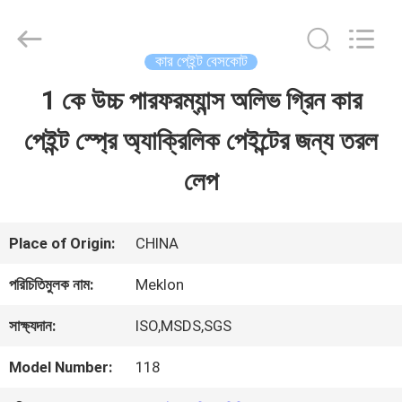
Guangzhou
Meklon
Chemical
Technology
কার পেইন্ট বেসকোট
Co.,
Ltd..
1 কে উচ্চ পারফরম্যান্স অলিভ গ্রিন কার
বাড়ি
All
Rights
পেইন্ট স্প্রে অ্যাক্রিলিক পেইন্টের জন্য তরল
Reserved.
পণ্য
লেপ
ভিডিও
Place of Origin:
CHINA
পরিচিতিমুলক নাম:
Meklon
আমাদের
সাক্ষ্যদান:
ISO,MSDS,SGS
সম্পর্কে
Model Number:
118