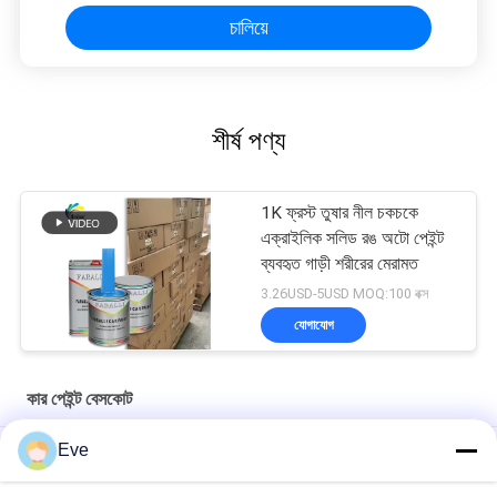
চালিয়ে
শীর্ষ পণ্য
1K ফ্রস্ট তুষার নীল চকচকে
এক্রাইলিক সলিড রঙ অটো পেইন্ট
ব্যবহৃত গাড়ী শরীরের মেরামত
3.26USD-5USD MOQ:100 বক্স
যোগাযোগ
কার পেইন্ট বেসকোট
Eve
মাল্টিফাংশনাল কার পেইন্ট বেসকোট আর্দ্রতা প্রতিরোধী ইউভি প্রতিরোধী