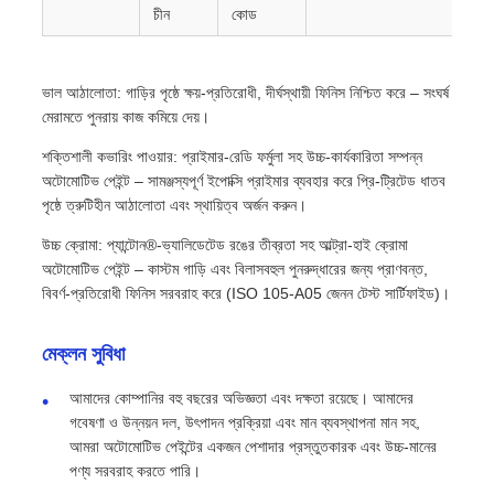
চীন
কোড
ভাল আঠালোতা: গাড়ির পৃষ্ঠে ক্ষয়-প্রতিরোধী, দীর্ঘস্থায়ী ফিনিস নিশ্চিত করে – সংঘর্ষ
মেরামতে পুনরায় কাজ কমিয়ে দেয়।
শক্তিশালী কভারিং পাওয়ার: প্রাইমার-রেডি ফর্মুলা সহ উচ্চ-কার্যকারিতা সম্পন্ন
অটোমোটিভ পেইন্ট – সামঞ্জস্যপূর্ণ ইপোক্সি প্রাইমার ব্যবহার করে প্রি-ট্রিটেড ধাতব
পৃষ্ঠে ত্রুটিহীন আঠালোতা এবং স্থায়িত্ব অর্জন করুন।
উচ্চ ক্রোমা: প্যান্টোন®-ভ্যালিডেটেড রঙের তীব্রতা সহ আল্ট্রা-হাই ক্রোমা
অটোমোটিভ পেইন্ট – কাস্টম গাড়ি এবং বিলাসবহুল পুনরুদ্ধারের জন্য প্রাণবন্ত,
বিবর্ণ-প্রতিরোধী ফিনিস সরবরাহ করে (ISO 105-A05 জেনন টেস্ট সার্টিফাইড)।
মেক্লন সুবিধা
আমাদের কোম্পানির বহু বছরের অভিজ্ঞতা এবং দক্ষতা রয়েছে। আমাদের
গবেষণা ও উন্নয়ন দল, উৎপাদন প্রক্রিয়া এবং মান ব্যবস্থাপনা মান সহ,
আমরা অটোমোটিভ পেইন্টের একজন পেশাদার প্রস্তুতকারক এবং উচ্চ-মানের
পণ্য সরবরাহ করতে পারি।