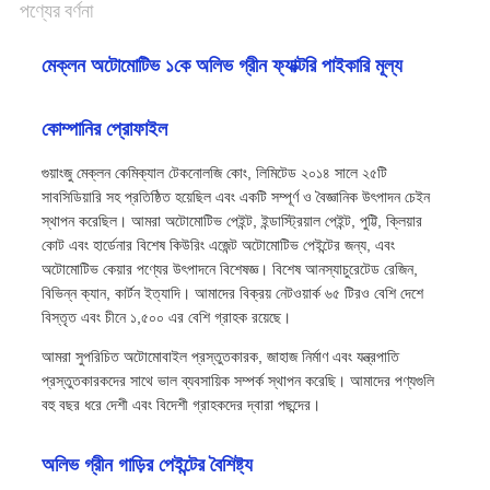
পণ্যের বর্ণনা
মেক্লন অটোমোটিভ ১কে অলিভ গ্রীন ফ্যাক্টরি পাইকারি মূল্য
কোম্পানির প্রোফাইল
গুয়াংজু মেক্লন কেমিক্যাল টেকনোলজি কোং, লিমিটেড ২০১৪ সালে ২৫টি
সাবসিডিয়ারি সহ প্রতিষ্ঠিত হয়েছিল এবং একটি সম্পূর্ণ ও বৈজ্ঞানিক উৎপাদন চেইন
স্থাপন করেছিল। আমরা অটোমোটিভ পেইন্ট, ইন্ডাস্ট্রিয়াল পেইন্ট, পুট্টি, ক্লিয়ার
কোট এবং হার্ডেনার বিশেষ কিউরিং এজেন্ট অটোমোটিভ পেইন্টের জন্য, এবং
অটোমোটিভ কেয়ার পণ্যের উৎপাদনে বিশেষজ্ঞ। বিশেষ আনস্যাচুরেটেড রেজিন,
বিভিন্ন ক্যান, কার্টন ইত্যাদি। আমাদের বিক্রয় নেটওয়ার্ক ৬৫ টিরও বেশি দেশে
বিস্তৃত এবং চীনে ১,৫০০ এর বেশি গ্রাহক রয়েছে।
আমরা সুপরিচিত অটোমোবাইল প্রস্তুতকারক, জাহাজ নির্মাণ এবং যন্ত্রপাতি
প্রস্তুতকারকদের সাথে ভাল ব্যবসায়িক সম্পর্ক স্থাপন করেছি। আমাদের পণ্যগুলি
বহু বছর ধরে দেশী এবং বিদেশী গ্রাহকদের দ্বারা পছন্দের।
অলিভ গ্রীন গাড়ির পেইন্টের বৈশিষ্ট্য