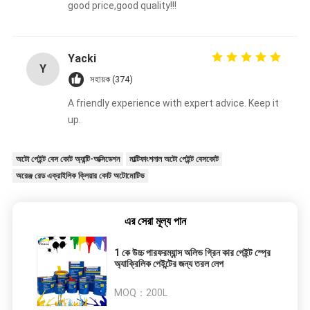
good price,good quality!!!
Yacki
Y
সহায়ক (374)
A friendly experience with expert advice. Keep it
up.
অটো পেইন্ট বেস কোট অ্যান্টি-অক্সিডেশন
মাল্টিফাংশনাল অটো পেইন্ট বেসকোট
অরেঞ্জ রেড এক্রাইলিক ক্লিয়ার কোট অটোমোটিভ
এর সেরা মূল্য পান
1 কে উচ্চ পারফরম্যান্স অলিভ গ্রিন কার পেইন্ট স্প্রে
অ্যাক্রিলিক পেইন্টের জন্য তরল লেপ
MOQ：
200L