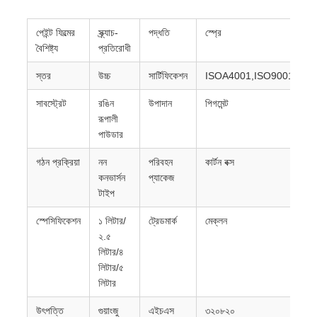
পেইন্ট ফিল্মের
স্ক্র্যাচ-
পদ্ধতি
স্প্রে
বৈশিষ্ট্য
প্রতিরোধী
স্তর
উচ্চ
সার্টিফিকেশন
ISOA4001,ISO9001,ISO
সাবস্ট্রেট
রঙিন
উপাদান
পিগমেন্ট
রূপালী
পাউডার
গঠন প্রক্রিয়া
নন
পরিবহন
কার্টন বক্স
কনভার্সন
প্যাকেজ
টাইপ
স্পেসিফিকেশন
১ লিটার/
ট্রেডমার্ক
মেক্লন
২.৫
লিটার/৪
লিটার/৫
লিটার
উৎপত্তি
গুয়াংজু
এইচএস
৩২০৮২০