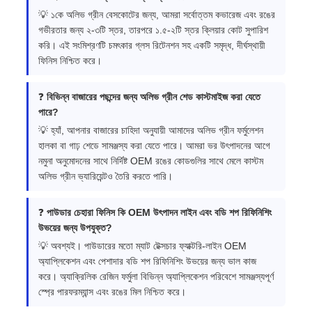
💡 ১কে অলিভ গ্রীন বেসকোটের জন্য, আমরা সর্বোত্তম কভারেজ এবং রঙের
গভীরতার জন্য ২-৩টি স্তর, তারপরে ১.৫-২টি স্তর ক্লিয়ার কোট সুপারিশ
করি। এই সংমিশ্রণটি চমৎকার গ্লস রিটেনশন সহ একটি সমৃদ্ধ, দীর্ঘস্থায়ী
ফিনিস নিশ্চিত করে।
❓
বিভিন্ন বাজারের পছন্দের জন্য অলিভ গ্রীন শেড কাস্টমাইজ করা যেতে
পারে?
💡 হ্যাঁ, আপনার বাজারের চাহিদা অনুযায়ী আমাদের অলিভ গ্রীন ফর্মুলেশন
হালকা বা গাঢ় শেডে সামঞ্জস্য করা যেতে পারে। আমরা ভর উৎপাদনের আগে
নমুনা অনুমোদনের সাথে নির্দিষ্ট OEM রঙের কোডগুলির সাথে মেলে কাস্টম
অলিভ গ্রীন ভ্যারিয়েন্টও তৈরি করতে পারি।
❓
পাউডার চেহারা ফিনিস কি OEM উৎপাদন লাইন এবং বডি শপ রিফিনিশিং
উভয়ের জন্য উপযুক্ত?
💡 অবশ্যই। পাউডারের মতো ম্যাট টেক্সচার ফ্যাক্টরি-লাইন OEM
অ্যাপ্লিকেশন এবং পেশাদার বডি শপ রিফিনিশিং উভয়ের জন্য ভাল কাজ
করে। অ্যাক্রিলিক রেজিন ফর্মুলা বিভিন্ন অ্যাপ্লিকেশন পরিবেশে সামঞ্জস্যপূর্ণ
স্প্রে পারফরম্যান্স এবং রঙের মিল নিশ্চিত করে।