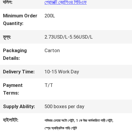
কারখানা
দলিল:
প্রোডাক্ট ব্রোশিওর পিডিএফ
ভ্রমণ
Minimum Order
200L
Quantity:
মান
মূল্য:
2.73USD/L-5.56USD/L
নিয়ন্ত্রণ
Packaging
Carton
Details:
আমাদের
Delivery Time:
10-15 Work Day
সাথে
Payment
T/T
Terms:
যোগাযোগ
Supply Ability:
500 boxes per day
করুন
হাইলাইট:
,
,
পাউডার চেহারা অটো পেইন্ট
1 কে উচ্চ কার্যকারিতা গাড়ী পেইন্ট
স্প্রে অ্যাক্রিলিক গাড়ি পেইন্ট