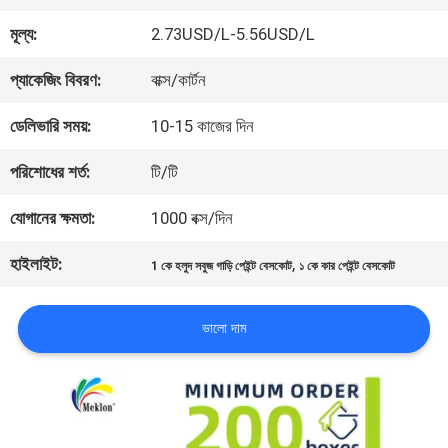
কারখানা
মূল্য:
2.73USD/L-5.56USD/L
ভ্রমণ
প্যাকেজিং বিবরণ:
বাক্স/কার্টন
মান
ডেলিভারি সময়:
10-15 কাজের দিন
নিয়ন্ত্রণ
পরিশোধের শর্ত:
টি/টি
যোগানের ক্ষমতা:
1000 বক্স/দিন
আমাদের
হাইলাইট:
,
1 কে হলুদ সবুজ গাড়ি পেইন্ট বেসকোট
১ কে কার পেইন্ট বেসকোট
সাথে
ভালো দাম
যোগাযোগ
করুন