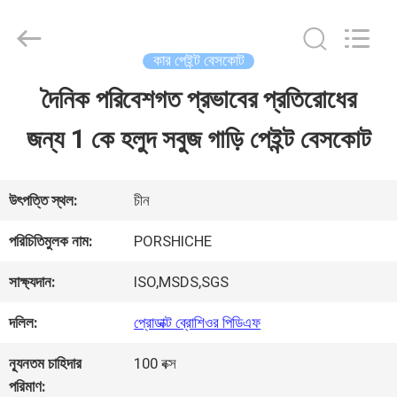
Guangzhou
Meklon
Chemical
Technology
কার পেইন্ট বেসকোট
Co.,
Ltd..
দৈনিক পরিবেশগত প্রভাবের প্রতিরোধের
বাড়ি
All
Rights
জন্য 1 কে হলুদ সবুজ গাড়ি পেইন্ট বেসকোট
Reserved.
পণ্য
উৎপত্তি স্থল:
চীন
ভিডিও
পরিচিতিমুলক নাম:
PORSHICHE
সাক্ষ্যদান:
ISO,MSDS,SGS
আমাদের
দলিল:
প্রোডাক্ট ব্রোশিওর পিডিএফ
সম্পর্কে
ন্যূনতম চাহিদার
100 বক্স
পরিমাণ: