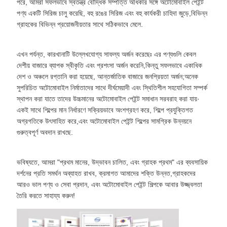
পরে, আমরা সফলভাবে স্বতন্ত্র বৌদ্ধিক সম্পত্তি অধিকার সঙ্গে অটোমোবাইল পেইন্ট
পণ্য একটি সিরিজ চালু করেছি, বহু রঙের সিরিজ এবং বহু কার্যকরী চাহিদা জুড়ে,বিভিন্ন
গ্রাহকের বিভিন্ন প্রয়োজনীয়তার সাথে সঠিকভাবে মেলে.
এখন পর্যন্ত, কারখানাটি উল্লেখযোগ্য সাফল্য অর্জন করেছেঃ এর পণ্যগুলি কেবল
দেশীয় বাজারে ব্যাপক স্বীকৃতি এবং প্রশংসা অর্জন করেনি,কিন্তু সফলভাবে একাধিক
দেশ ও অঞ্চলে রপ্তানি করা হয়েছে, আন্তর্জাতিক বাজারে জনপ্রিয়তা অর্জন;অনেক
সুপরিচিত অটোমোবাইল নির্মাতাদের সাথে দীর্ঘমেয়াদী এবং স্থিতিশীল সহযোগিতা সম্পর্ক
স্থাপন করা যাতে তাদের উচ্চমানের অটোমোবাইল পেইন্ট সমাধান সরবরাহ করা যায়·
একই সাথে শিল্পের মান নির্ধারণে সক্রিয়ভাবে অংশগ্রহণ করে, শিল্পে প্রযুক্তিগত
অগ্রগতিকে উৎসাহিত করে,এবং অটোমোবাইল পেইন্ট শিল্পের সামগ্রিক উন্নয়নে
গুরুত্বপূর্ণ অবদান রাখছে.
ভবিষ্যতে, আমরা "প্রথম মানের, উদ্ভাবন চালিত, এবং গ্রাহক প্রথম" এর ব্যবসায়িক
দর্শনের প্রতি সমর্থন অব্যাহত রাখব, ক্রমাগত আমাদের শক্তি উন্নত,গ্রাহকদের
আরও ভাল পণ্য ও সেবা প্রদান, এবং অটোমোবাইল পেইন্ট শিল্পকে আবার উজ্জ্বলতা
তৈরি করতে সাহায্য করুন!