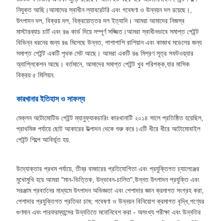
নিযুক্ত আছি।আমাদের স্বাধীন ল্যাবরেটরি এবং গবেষণা ও উন্নয়ন দল রয়েছে।,
উৎপাদন দল, বিক্রয় দল, বিক্রয়োত্তর দল ইত্যাদি। আমরা আমাদের নিজস্ব
মাস্টারব্যাচ চার্ট এবং রঙ কার্ড দিয়ে সম্পূর্ণ সজ্জিত।আমরা স্বাধীনভাবে সমাপ্ত পেইন্ট
বিভিন্ন ধরনের জন্য রঙ মিলেছে উন্নত, পাশাপাশি রাশিয়ান এবং কাজাখ মডেলের জন্য
সমাপ্ত পেইন্ট একটি পৃথক সেট আছে। আমরা একটি রঙ মিশ্রণ সূত্র সফটওয়্যার
অ্যাপ্লিকেশন আছে। বর্তমানে, আমাদের সমাপ্ত পেইন্ট খুব পরিপক্ক,যার মাসিক
বিক্রয় ৫ মিলিয়ন.
কারখানার ইতিহাস ও সাফল্য
মেক্লন অটোমোটিভ পেইন্ট ম্যানুফ্যাকচারিং কারখানাটি ২০১৪ সালে প্রতিষ্ঠিত হয়েছিল,
প্রাথমিক পর্যায়ে ছোট আকারের উত্পাদন থেকে শুরু করে।এটি ধীরে ধীরে অটোমোবাইল
পেইন্ট শিল্পে আবির্ভূত হয়.
উদ্যোক্তার প্রথম পর্যায়ে, তীব্র বাজারের প্রতিযোগিতা এবং প্রযুক্তিগত চ্যালেঞ্জের
মুখোমুখি হয়ে আমরা "মান-ভিত্তিক, উদ্ভাবন-চালিত",উন্নত উৎপাদন প্রযুক্তি এবং
সরঞ্জাম প্রবর্তনের মাধ্যমে উৎপাদন অভিজ্ঞতা এবং পেশাদার জ্ঞান ক্রমাগত সংগ্রহ করা,
পেশাদার প্রযুক্তিগত প্রতিভা চাষ; গবেষণা ও উন্নয়ন বিনিয়োগ ক্রমাগত বৃদ্ধি,পণ্যের
গুণমান এবং পারফরম্যান্সের উন্নতিতে মনোনিবেশ করা - অসংখ্য পরীক্ষা এবং উন্নতির