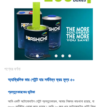
খবর
উদ্ধৃতির
জন্য
আবেদন
সাইট
ম্যাপ
পণ্যের বর্ণনা
অ্যাক্রিলিক কার পেইন্ট যার সর্বনিম্ন ক্রয় মূল্য ৫০
গোপনীয়তা
প্রস্তুতকারকের ভূমিকা
নীতি
আমি একটি অটোমোবাইল পেইন্ট প্রস্তুতকারক, আমার নিজস্ব কারখানা রয়েছে, যা
৩০০০ বর্গমিটার এলাকা জুড়ে রয়েছে। আমি ২০ বছর ধরে অটোমোবাইল পেইন্ট শিল্পে