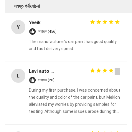
সমস্ত পর্যালোচনা
Yeeik
Y
সহায়ক (456)
The manufacturer's car paint has good quality
and fast delivery speed.
Levi auto paint
L
সহায়ক (20)
During my first purchase, I was concerned about
the quality and color of the car paint, but Meklon
alleviated my worries by providing samples for
testing. Although some issues arose during the
process, Meklon made every effort to resolve
them. I decided to make the purchase here and