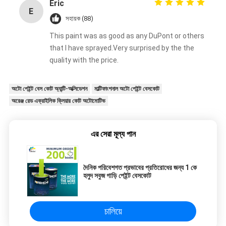
will continue to support them in the long term
Eric
E
সহায়ক (88)
This paint was as good as any DuPont or others
that I have sprayed.Very surprised by the the
quality with the price.
অটো পেইন্ট বেস কোট অ্যান্টি-অক্সিডেশন
মাল্টিফাংশনাল অটো পেইন্ট বেসকোট
অরেঞ্জ রেড এক্রাইলিক ক্লিয়ার কোট অটোমোটিভ
এর সেরা মূল্য পান
দৈনিক পরিবেশগত প্রভাবের প্রতিরোধের জন্য 1 কে
হলুদ সবুজ গাড়ি পেইন্ট বেসকোট
চালিয়ে