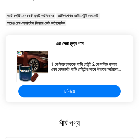
অটো পেইন্ট বেস কোট অ্যান্টি-অক্সিডেশন
মাল্টিফাংশনাল অটো পেইন্ট বেসকোট
অরেঞ্জ রেড এক্রাইলিক ক্লিয়ার কোট অটোমোটিভ
এর সেরা মূল্য পান
1 কে উচ্চ চকচকে গাড়ী পেইন্ট 2 কে সলিড কালার
লেপ বেসকোট গাড়ি পেইন্টের সাথে উচ্চতর আঠালো
এবং স্থায়িত্ব
চালিয়ে
শীর্ষ পণ্য