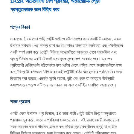
1K2K অটোমোটিভ লেপ প্রাইমার, অটোমোটিভ পেইন্ট
প্রস্তুতকারক ভাল বিক্রি করে
পণ্যের বিবরণ
মেকলনের 1 কে তামা গাড়ি পেইন্ট অটোমোবাইল লেপের জন্য একটি উচ্চমানের, একক
উপাদান সমাধান। এর অনন্য তামা রঙ যে কোনও যানবাহনে কমনীয়তা এবং পরিশীলনের
একটি স্পর্শ যোগ করে।পেইন্ট বিভিন্ন স্তরগুলিতে ভালভাবে লেগে থাকেস্টিল এবং
অ্যালুমিনিয়াম সহ একটি টেকসই এবং সুরক্ষামূলক লেপ সরবরাহ করে। এর ক্ষয়
প্রতিরোধী বৈশিষ্ট্যগুলি পরিবেশগত কারণগুলির থেকে গাড়ির ধাতব উপাদানগুলিকে রক্ষা
করে,দীর্ঘস্থায়ী কর্মক্ষমতা নিশ্চিত করাএই পেইন্টটি কঠিন আবহাওয়ার প্রতিরোধের জন্য
ডিজাইন করা হয়েছে, এমনকি সূর্যের আলো, বৃষ্টি এবং চরম তাপমাত্রার দীর্ঘস্থায়ী
এক্সপোজারের পরেও এটি তার প্রাণবন্ত রঙ এবং ত্রুটিহীন সমাপ্তি বজায় রাখে।
সহজ প্রয়োগ
একটি একক উপাদান পণ্য হিসাবে, 1K তামা গাড়ী পেইন্ট জটিল মিশ্রণ অনুপাতের
প্রয়োজন দূর করে, আবেদন প্রক্রিয়া সহজতর করে। এই ব্যবহারকারী বান্ধব রচনা
সহজ আবেদন করতে পারবেন,এমনকি কম অভিজ্ঞ ব্যবহারকারীদের জন্য, যা এটিকে
বিভিন্ন নির্মাণের দৃশ্যকল্পের জন্য উপযুক্ত করে তোলে। পেইন্টটি যুক্তিসঙ্গত হারে