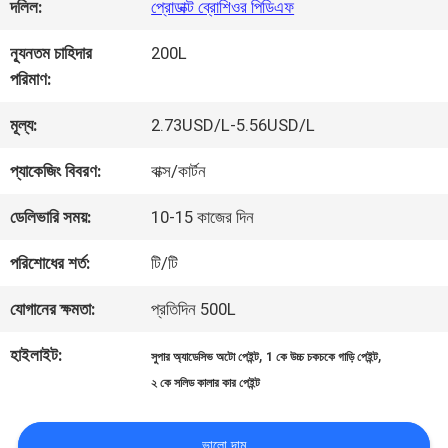
কারখানা
দলিল:
প্রোডাক্ট ব্রোশিওর পিডিএফ
ভ্রমণ
ন্যূনতম চাহিদার
200L
পরিমাণ:
মান
মূল্য:
2.73USD/L-5.56USD/L
নিয়ন্ত্রণ
প্যাকেজিং বিবরণ:
বাক্স/কার্টন
ডেলিভারি সময়:
10-15 কাজের দিন
আমাদের
পরিশোধের শর্ত:
টি/টি
সাথে
যোগানের ক্ষমতা:
প্রতিদিন 500L
যোগাযোগ
হাইলাইট:
,
,
সুপার অ্যাডেসিভ অটো পেইন্ট
1 কে উচ্চ চকচকে গাড়ি পেইন্ট
করুন
২ কে সলিড কালার কার পেইন্ট
ভালো দাম