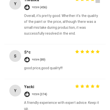
Y
সহায়ক (456)
Overall, it's pretty good. Whether it's the quality
of the paint or the price, although there was a
small mistake during production, it was
successfully resolved in the end.
S*c
S
সহায়ক (89)
good price,good quality!!!
Yacki
Y
সহায়ক (374)
A friendly experience with expert advice. Keep it
up.