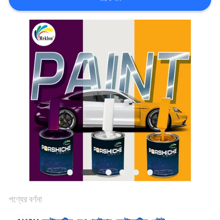
খবর
উদ্ধৃতির
জন্য
আবেদন
সাইট
ম্যাপ
গোপনীয়তা
পণ্যের বর্ণনা
নীতি