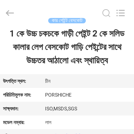
Guangzhou
Meklon
Chemical
Technology
কার পেইন্ট বেসকোট
Co.,
Ltd..
1 কে উচ্চ চকচকে গাড়ী পেইন্ট 2 কে সলিড
বাড়ি
All
Rights
কালার লেপ বেসকোট গাড়ি পেইন্টের সাথে
Reserved.
পণ্য
উচ্চতর আঠালো এবং স্থায়িত্ব
ভিডিও
উৎপত্তি স্থল:
চীন
পরিচিতিমুলক নাম:
PORSHICHE
আমাদের
সাক্ষ্যদান:
ISO,MSDS,SGS
সম্পর্কে
মডেল নম্বার:
লাল