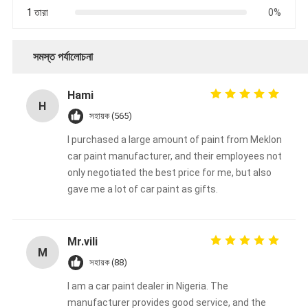
1 তারা
0%
সমস্ত পর্যালোচনা
Hami
H
সহায়ক (565)
I purchased a large amount of paint from Meklon
car paint manufacturer, and their employees not
only negotiated the best price for me, but also
gave me a lot of car paint as gifts.
Mr.vili
M
সহায়ক (88)
I am a car paint dealer in Nigeria. The
manufacturer provides good service, and the