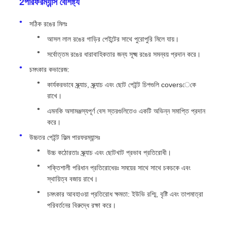
2পারফরম্যান্স বৈশিষ্ট্য
সঠিক রঙের মিলঃ
আসল লাল রঙের গাড়ির পেইন্টের সাথে পুরোপুরি মিলে যায়।
সর্বোত্তম রঙের ধারাবাহিকতার জন্য সূক্ষ্ম রঙের সমন্বয় প্রদান করে।
চমৎকার কভারেজ:
কার্যকরভাবে স্ক্র্যাচ, স্ক্র্যাচ এবং ছোট পেইন্ট চিপগুলি coversেকে
রাখে।
এমনকি অসামঞ্জস্যপূর্ণ বেস স্তরগুলিতেও একটি অভিন্ন সমাপ্তি প্রদান
করে।
উচ্চতর পেইন্ট ফিল্ম পারফরম্যান্সঃ
উচ্চ কঠোরতাঃ স্ক্র্যাচ এবং ছোটখাট প্রভাব প্রতিরোধী।
শক্তিশালী পরিধান প্রতিরোধেরঃ সময়ের সাথে সাথে চকচকে এবং
স্থায়িত্ব বজায় রাখে।
চমৎকার আবহাওয়া প্রতিরোধ ক্ষমতা: ইউভি রশ্মি, বৃষ্টি এবং তাপমাত্রা
পরিবর্তনের বিরুদ্ধে রক্ষা করে।