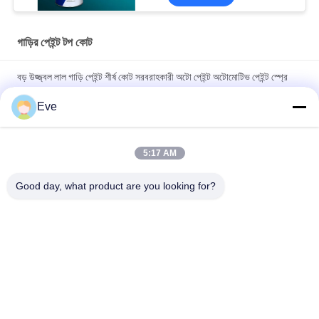
গাড়ির পেইন্ট টপ কোট
বড় উজ্জ্বল লাল গাড়ি পেইন্ট শীর্ষ কোট সরবরাহকারী অটো পেইন্ট অটোমোটিভ পেইন্ট স্প্রে
পেইন্ট
Eve
অবিষাক্ত তাপ-প্রতিরোধী উজ্জ্বল লাল গাড়ির পেইন্ট, বিবর্ণতা প্রতিরোধী শীর্ষ স্তর,
স্বয়ংচালিত গাড়ির পেইন্ট
5:17 AM
উচ্চ চকচকে গাড়ির পেইন্ট টপকোট অ্যান্টি-ক্ষয় UV সুরক্ষা অটো পেইন্ট সরবরাহকারী
Good day, what product are you looking for?
স্বয়ংচালিত রিফিনিশ পেইন্ট
সব
রিফিনিশ কার পেইন্ট
কার পেইন্ট বেসকোট