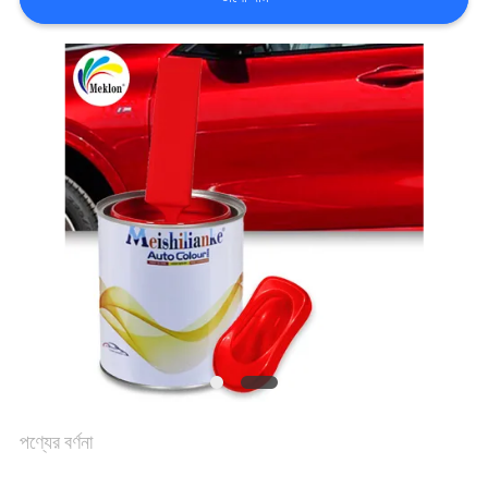
খবর
উদ্ধৃতির
জন্য
আবেদন
সাইট
ম্যাপ
গোপনীয়তা
পণ্যের বর্ণনা
নীতি