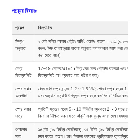
পণ্যের বিবরণঃ
প্রকল্প
বিস্তারিত
মিশ্রণ
২ কেট সলিড কালার পেইন্টঃ হার্ডিং এজেন্টঃ পাতলা = ২ঃ1:(০.১~০.২৫) (ত
অনুপাত
করুন, উচ্চ তাপমাত্রায় পাতলা অনুপাত যথাযথভাবে হ্রাস করা যেতে পারে এ
করা যেতে পারে)
স্প্রে
17~19 সেকেন্ড/d1n4 (স্প্রিংয়ের সময় পেইন্টের তরলতা এবং আঠালো ন
ভিস্কোসিটি
ভিস্কোসিটি কাপ ব্যবহার করে পরিমাপ করা)
স্প্রে করার
মাধ্যাকর্ষণ স্প্রে বন্দুকঃ 1.2 ~ 1.5 মিমি; শোষণ স্প্রে বন্দুকঃ 1.4 ~ 1.6 ম
যন্ত্রপাতি
এবং অভ্যাস অনুযায়ী উপযুক্ত স্প্রে বন্দুক ক্যালিবার নির্বাচন করুন)
স্প্রে করার
প্রতিটি স্তরের মধ্যে 5 ~ 10 মিনিটের ব্যবধানে 2 ~ 3 স্তর স্প্রে করুন (প
মাত্রা
কিনা তা নিশ্চিত করুন যাতে ঝাঁকুনি এবং বুদবুদ হওয়া যেমন সমস্যাগুলি এড়
শুকানোর
১৫ ঘন্টা (২০ ডিগ্রি সেলসিয়াস); ৩৫ মিনিট (৬০ ডিগ্রি সেলসিয়াস) (আপন
সময়
চয়ন করতে পারেন। তাপ নিরাময় শুকানোর প্রক্রিয়াকে ত্বরান্বিত করতে 