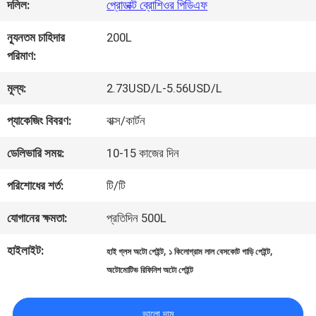
কারখানা
দলিল:
প্রোডাক্ট ব্রোশিওর পিডিএফ
ভ্রমণ
ন্যূনতম চাহিদার
200L
পরিমাণ:
মান
মূল্য:
2.73USD/L-5.56USD/L
নিয়ন্ত্রণ
প্যাকেজিং বিবরণ:
বাক্স/কার্টন
ডেলিভারি সময়:
10-15 কাজের দিন
আমাদের
পরিশোধের শর্ত:
টি/টি
সাথে
যোগানের ক্ষমতা:
প্রতিদিন 500L
যোগাযোগ
হাইলাইট:
,
,
হাই গ্লস অটো পেইন্ট
১ কিলোগ্রাম লাল বেসকোট গাড়ি পেইন্ট
করুন
অটোমোটিভ রিফিনিশ অটো পেইন্ট
ভালো দাম