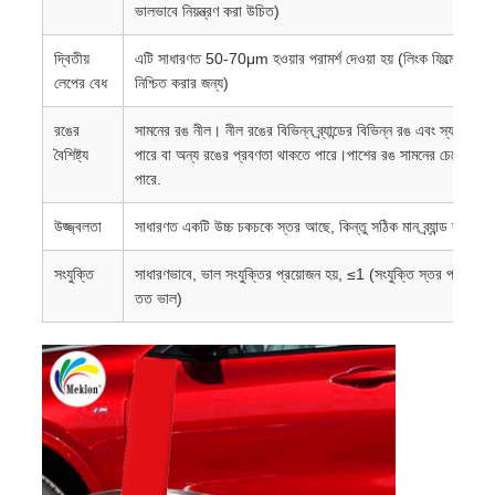
ভালভাবে নিয়ন্ত্রণ করা উচিত)
দ্বিতীয়
এটি সাধারণত 50-70μm হওয়ার পরামর্শ দেওয়া হয় (লিংক ফিল্মের লুকান
লেপের বেধ
নিশ্চিত করার জন্য)
রঙের
সামনের রঙ নীল। নীল রঙের বিভিন্ন ব্র্যান্ডের বিভিন্ন রঙ এবং স্যাচুরে
বৈশিষ্ট্য
পারে বা অন্য রঙের প্রবণতা থাকতে পারে।পাশের রঙ সামনের চেয়ে গাঢ় হ
পারে.
উজ্জ্বলতা
সাধারণত একটি উচ্চ চকচকে স্তর আছে, কিন্তু সঠিক মান ব্র্যান্ড দ্বারা পরি
সংযুক্তি
সাধারণভাবে, ভাল সংযুক্তির প্রয়োজন হয়, ≤1 (সংযুক্তি স্তর প্রকাশের
তত ভাল)