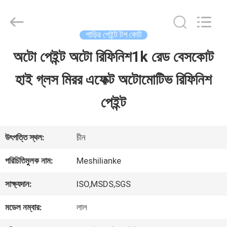
Guangzhou
Meklon
Chemical
Technology
গাড়ির পেইন্ট টপ কোট
Co.,
Ltd..
অটো পেইন্ট অটো রিফিনিশ1k রেড বেসকোট
বাড়ি
All
Rights
হাই গ্লস মিরর এফেক্ট অটোমোটিভ রিফিনিশ
Reserved.
পণ্য
পেইন্ট
ভিডিও
উৎপত্তি স্থল:
চীন
পরিচিতিমুলক নাম:
Meshilianke
আমাদের
সাক্ষ্যদান:
ISO,MSDS,SGS
সম্পর্কে
মডেল নম্বার:
লাল