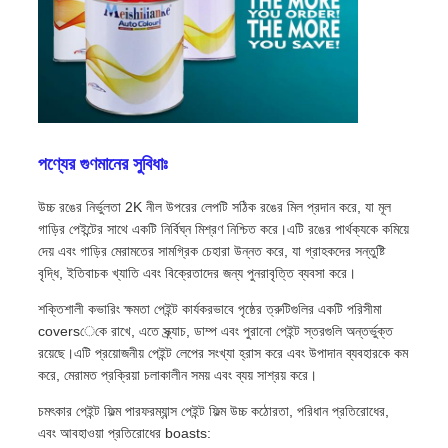
পণ্যের গুণমানের সুবিধাঃ
উচ্চ রঙের নির্ভুলতা 2K নীল উপরের লেপটি সঠিক রঙের মিল প্রদান করে, যা মূল
গাড়ির পেইন্টের সাথে একটি নির্বিঘ্ন মিশ্রণ নিশ্চিত করে।এটি রঙের পার্থক্যকে কমিয়ে
দেয় এবং গাড়ির মেরামতের সামগ্রিক চেহারা উন্নত করে, যা গ্রাহকদের সন্তুষ্টি
বৃদ্ধি, ইতিবাচক খ্যাতি এবং বিক্রেতাদের জন্য পুনরাবৃত্তি ব্যবসা করে।
শক্তিশালী কভারিং ক্ষমতা পেইন্ট কার্যকরভাবে পৃষ্ঠের ত্রুটিগুলির একটি পরিসীমা
coversেকে রাখে, এতে স্ক্র্যাচ, ডাম্প এবং পুরানো পেইন্ট স্তরগুলি অন্তর্ভুক্ত
রয়েছে।এটি প্রয়োজনীয় পেইন্ট লেপের সংখ্যা হ্রাস করে এবং উপাদান ব্যবহারকে কম
করে, মেরামত প্রক্রিয়া চলাকালীন সময় এবং ব্যয় সাশ্রয় করে।
চমৎকার পেইন্ট ফিল্ম পারফরম্যান্স পেইন্ট ফিল্ম উচ্চ কঠোরতা, পরিধান প্রতিরোধের,
এবং আবহাওয়া প্রতিরোধের boasts: