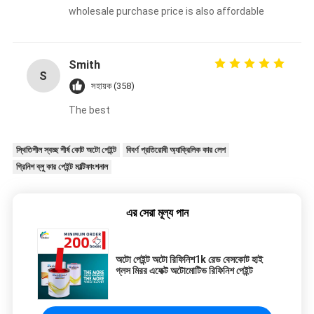
wholesale purchase price is also affordable
Smith
S
সহায়ক (358)
The best
স্থিতিশীল স্বচ্ছ শীর্ষ কোট অটো পেইন্ট
বিবর্ণ প্রতিরোধী অ্যাক্রিলিক কার লেপ
গ্রিনিশ ব্লু কার পেইন্ট মাল্টিফাংশনাল
এর সেরা মূল্য পান
অটো পেইন্ট অটো রিফিনিশ1k রেড বেসকোট হাই
গ্লস মিরর এফেক্ট অটোমোটিভ রিফিনিশ পেইন্ট