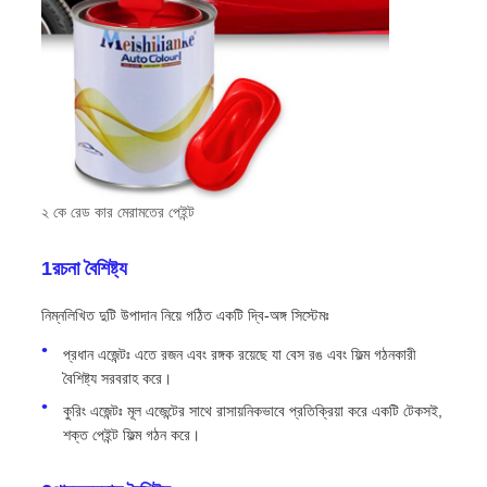
২ কে রেড কার মেরামতের পেইন্ট
1রচনা বৈশিষ্ট্য
নিম্নলিখিত দুটি উপাদান নিয়ে গঠিত একটি দ্বি-অঙ্গ সিস্টেমঃ
প্রধান এজেন্টঃ এতে রজন এবং রঙ্গক রয়েছে যা বেস রঙ এবং ফিল্ম গঠনকারী
বৈশিষ্ট্য সরবরাহ করে।
কুরিং এজেন্টঃ মূল এজেন্টের সাথে রাসায়নিকভাবে প্রতিক্রিয়া করে একটি টেকসই,
শক্ত পেইন্ট ফিল্ম গঠন করে।