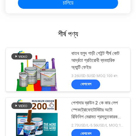
চালিয়ে
শীর্ষ পণ্য
ধাতব হলুদ গাড়ী পেইন্ট শীর্ষ কোট
আর্দ্রতা প্রতিরোধী ব্যবহারিক
অ্যান্টি ফেইড
3.26USD-5USD MOQ:100 বক্স
যোগাযোগ
পেশাদার ব্রাউন 2 কে কার লেপ
স্পেকট্রোফোটোমিটার অটো
রিফিনিশ মেরামত প্রস্তুতকারক
অটোমোবাইল গাড়ি পেইন্টিং
2.73USD/L-5.56USD/L MOQ:100 বক্স
যোগাযোগ