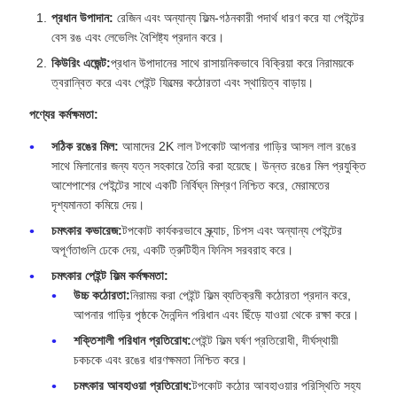
প্রধান উপাদান:
রেজিন এবং অন্যান্য ফিল্ম-গঠনকারী পদার্থ ধারণ করে যা পেইন্টের
বেস রঙ এবং লেভেলিং বৈশিষ্ট্য প্রদান করে।
কিউরিং এজেন্ট:
প্রধান উপাদানের সাথে রাসায়নিকভাবে বিক্রিয়া করে নিরাময়কে
ত্বরান্বিত করে এবং পেইন্ট ফিল্মের কঠোরতা এবং স্থায়িত্ব বাড়ায়।
পণ্যের কর্মক্ষমতা:
সঠিক রঙের মিল:
আমাদের 2K লাল টপকোট আপনার গাড়ির আসল লাল রঙের
সাথে মিলানোর জন্য যত্ন সহকারে তৈরি করা হয়েছে। উন্নত রঙের মিল প্রযুক্তি
আশেপাশের পেইন্টের সাথে একটি নির্বিঘ্ন মিশ্রণ নিশ্চিত করে, মেরামতের
দৃশ্যমানতা কমিয়ে দেয়।
চমৎকার কভারেজ:
টপকোট কার্যকরভাবে স্ক্র্যাচ, চিপস এবং অন্যান্য পেইন্টের
অপূর্ণতাগুলি ঢেকে দেয়, একটি ত্রুটিহীন ফিনিস সরবরাহ করে।
চমৎকার পেইন্ট ফিল্ম কর্মক্ষমতা:
উচ্চ কঠোরতা:
নিরাময় করা পেইন্ট ফিল্ম ব্যতিক্রমী কঠোরতা প্রদান করে,
আপনার গাড়ির পৃষ্ঠকে দৈনন্দিন পরিধান এবং ছিঁড়ে যাওয়া থেকে রক্ষা করে।
শক্তিশালী পরিধান প্রতিরোধ:
পেইন্ট ফিল্ম ঘর্ষণ প্রতিরোধী, দীর্ঘস্থায়ী
চকচকে এবং রঙের ধারণক্ষমতা নিশ্চিত করে।
চমৎকার আবহাওয়া প্রতিরোধ:
টপকোট কঠোর আবহাওয়ার পরিস্থিতি সহ্য