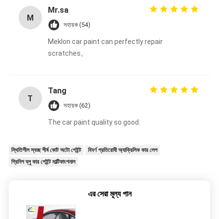
Mr.sa
M
সহায়ক (54)
Meklon car paint can perfectly repair
scratches。
Tang
T
সহায়ক (62)
The car paint quality so good.
স্থিতিশীল স্বচ্ছ শীর্ষ কোট অটো পেইন্ট
বিবর্ণ প্রতিরোধী অ্যাক্রিলিক কার লেপ
গ্রিনিশ ব্লু কার পেইন্ট মাল্টিফাংশনাল
এর সেরা মূল্য পান