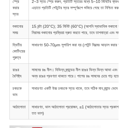
স্প্রে
2~3 স্তর স্প্রে করুন, প্রতিটি স্তরের মধ্যে 5~10 মিনিটের ব্যবধান (ঝুল
করার
এড়াতে প্রতিটি পেইন্টের স্তর সম্পূর্ণরূপে শুকিয়ে গেছে তা নিশ্চিত করুন)
স্তর
শুকানোর
15 ঘন্টা (20°C); 35 মিনিট (60°C) (আপনি স্বাভাবিক শুকানো বা তাপ ন
সময়
নিরাময় শুকানোর প্রক্রিয়া দ্রুত করতে পারে, তবে তাপমাত্রা এবং সময় ভালো
দ্বিতীয়
সাধারণত 50-70μm সুপারিশ করা হয় (পেইন্ট ফিল্মের আড়াল করার ক্ষমতা এব
কোটিংয়ের
পুরুত্ব
রঙের
সামনের রঙ নীল। বিভিন্ন ব্র্যান্ডের নীল রঙের ভিন্ন ভিন্ন আভা এবং স্যাচু
বৈশিষ্ট্য
অন্য রঙের প্রবণতা থাকতে পারে। পাশের রঙ সামনের চেয়ে গাঢ় হতে পারে 
চকচকে
সাধারণত একটি উচ্চ চকচকে স্তর থাকে, তবে সঠিক মান ব্র্যান্ড ভেদে পরিবর্ত
ভাব
আঠালোতা
সাধারণত, ভাল আঠালোতা প্রয়োজন, ≤1 (আঠালোতার স্তর প্রকাশ করার 
তত ভাল)