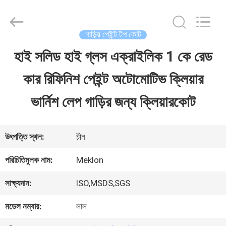
Guangzhou
Meklon
Chemical
Technology
গাড়ির পেইন্ট টপ কোট
Co.,
Ltd..
হাই সলিড হাই গ্লস এক্রাইলিক 1 কে রেড
বাড়ি
All
Rights
কার রিফিনিশ পেইন্ট অটোমোটিভ ক্লিয়ার
Reserved.
পণ্য
ভার্নিশ লেপ গাড়ির জন্য ক্লিয়ারকোট
ভিডিও
উৎপত্তি স্থল:
চীন
পরিচিতিমুলক নাম:
Meklon
আমাদের
সাক্ষ্যদান:
ISO,MSDS,SGS
সম্পর্কে
মডেল নম্বার:
লাল