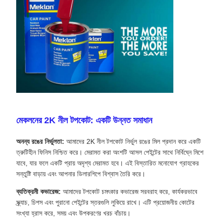
মেকলনের 2K নীল টপকোট: একটি উন্নত সমাধান
অনন্য রঙের নির্ভুলতা:
আমাদের 2K নীল টপকোট নির্ভুল রঙের মিল প্রদান করে একটি
ত্রুটিহীন ফিনিস নিশ্চিত করে। মেরামত করা অংশটি আসল পেইন্টের সাথে নির্বিঘ্নে মিশে
যাবে, যার ফলে একটি প্রায় অদৃশ্য মেরামত হবে। এই বিস্তারিত মনোযোগ গ্রাহকের
সন্তুষ্টি বাড়ায় এবং আপনার ডিলারশিপে বিশ্বাস তৈরি করে।
ব্যতিক্রমী কভারেজ:
আমাদের টপকোট চমৎকার কভারেজ সরবরাহ করে, কার্যকরভাবে
স্ক্র্যাচ, চিপস এবং পুরানো পেইন্টের স্তরগুলি লুকিয়ে রাখে। এটি প্রয়োজনীয় কোটের
সংখ্যা হ্রাস করে, সময় এবং উপকরণের খরচ বাঁচায়।