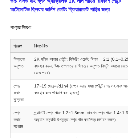
উচ্চ সলিড হাই গ্লস অ্যাক্রিলিক 1K লাল গাড়ির রিফিনিশ পেইন্ট
অটোমোটিভ ক্লিয়ার ভার্নিশ কোটিং ক্লিয়ারকোট গাড়ির জন্য
পণ্যের বিবরণ:
প্রকল্প
বিস্তারিত
মিশ্রণের
2K সলিড কালার পেইন্ট: কিউরিং এজেন্ট: থিনার = 2:1:(0.1~0.25) (তাপ
অনুপাত
ব্যবহার করুন, উচ্চ তাপমাত্রায় থিনারের অনুপাত কিছুটা কমানো যেতে পারে এ
যেতে পারে)
স্প্রে
17~19 সেকেন্ড/d1n4 (স্প্রে করার সময় পেইন্টের প্রবাহ এবং আনুগত্য নি
করার
ব্যবহার করে পরিমাপ করা হয়েছে)
সান্দ্রতা
স্প্রে
গ্র্যাভিটি স্প্রে গান: 1.2~1.5mm; সাকশন স্প্রে গান: 1.4~1.6mm (নির্দি
করার
অভ্যাস অনুযায়ী উপযুক্ত স্প্রে গান ক্যালিব্র নির্বাচন করুন)
সরঞ্জাম