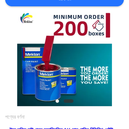
খবর
উদ্ধৃতির
জন্য
আবেদন
সাইট
ম্যাপ
গোপনীয়তা
পণ্যের বর্ণনা
নীতি