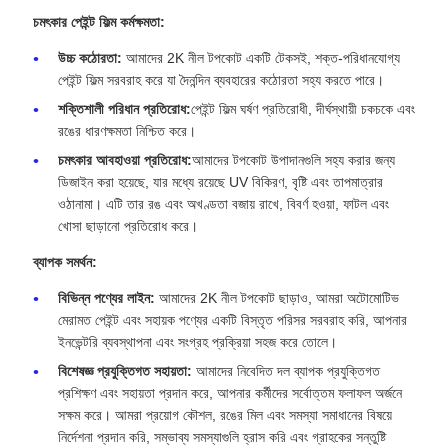
চমৎকার পেইন্ট ফিল্ম কর্মক্ষমতা:
উচ্চ কঠোরতা:
আমাদের 2K নীল টপকোট একটি টেকসই, শক্ত-পরিধানযোগ্য
পেইন্ট ফিল্ম সরবরাহ করে যা দৈনন্দিন ব্যবহারের কঠোরতা সহ্য করতে পারে।
শক্তিশালী পরিধান প্রতিরোধ:
পেইন্ট ফিল্ম ঘর্ষণ প্রতিরোধী, দীর্ঘস্থায়ী চকচকে এবং
রঙের ধারণক্ষমতা নিশ্চিত করে।
চমৎকার আবহাওয়া প্রতিরোধ:
আমাদের টপকোট উপাদানগুলি সহ্য করার জন্য
ডিজাইন করা হয়েছে, যার মধ্যে রয়েছে UV বিকিরণ, বৃষ্টি এবং তাপমাত্রার
ওঠানামা। এটি তার রঙ এবং অখণ্ডতা বজায় রাখে, বিবর্ণ হওয়া, ফাটল এবং
খোসা ছাড়ানো প্রতিরোধ করে।
ব্যাপক সমর্থন:
বিভিন্ন পণ্যের লাইন:
আমাদের 2K নীল টপকোট ছাড়াও, আমরা অটোমোটিভ
মেরামত পেইন্ট এবং সহায়ক পণ্যের একটি বিস্তৃত পরিসর সরবরাহ করি, আপনার
ইনভেন্টরি ব্যবস্থাপনা এবং সংগ্রহ প্রক্রিয়া সহজ করে তোলে।
বিশেষজ্ঞ প্রযুক্তিগত সহায়তা:
আমাদের নিবেদিত দল ব্যাপক প্রযুক্তিগত
প্রশিক্ষণ এবং সহায়তা প্রদান করে, আপনার কর্মীদের সর্বোত্তম ফলাফল অর্জনে
সক্ষম করে। আমরা প্রয়োগ কৌশল, রঙের মিল এবং সমস্যা সমাধানের বিষয়ে
নির্দেশনা প্রদান করি, সম্ভাব্য সমস্যাগুলি হ্রাস করি এবং গ্রাহকের সন্তুষ্টি