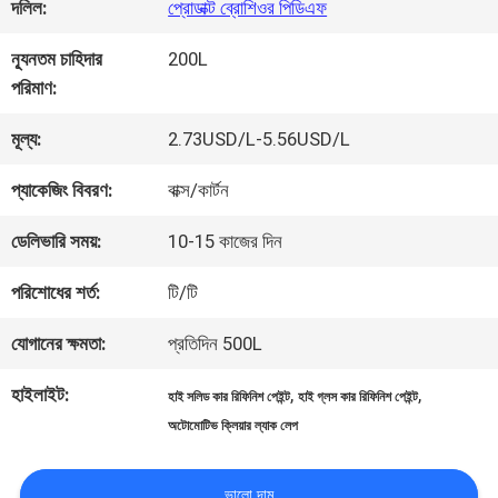
কারখানা
দলিল:
প্রোডাক্ট ব্রোশিওর পিডিএফ
ভ্রমণ
ন্যূনতম চাহিদার
200L
পরিমাণ:
মান
মূল্য:
2.73USD/L-5.56USD/L
নিয়ন্ত্রণ
প্যাকেজিং বিবরণ:
বাক্স/কার্টন
ডেলিভারি সময়:
10-15 কাজের দিন
আমাদের
পরিশোধের শর্ত:
টি/টি
সাথে
যোগানের ক্ষমতা:
প্রতিদিন 500L
যোগাযোগ
হাইলাইট:
,
,
হাই সলিড কার রিফিনিশ পেইন্ট
হাই গ্লস কার রিফিনিশ পেইন্ট
করুন
অটোমোটিভ ক্লিয়ার ল্যাক লেপ
ভালো দাম