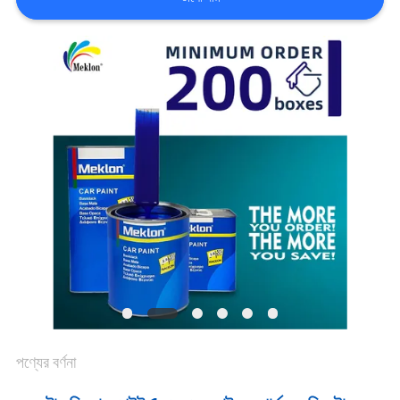
খবর
উদ্ধৃতির
জন্য
আবেদন
SITEMAP
গোপনীয়তা
নীতি
পণ্যের বর্ণনা