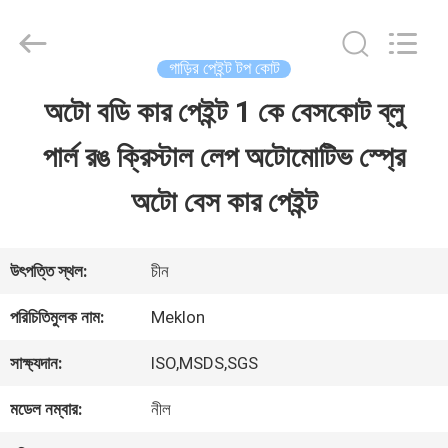
Guangzhou
Meklon
Chemical
Technology
গাড়ির পেইন্ট টপ কোট
Co.,
Ltd..
অটো বডি কার পেইন্ট 1 কে বেসকোট ব্লু
বাড়ি
All
Rights
পার্ল রঙ ক্রিস্টাল লেপ অটোমোটিভ স্প্রে
Reserved.
পণ্য
অটো বেস কার পেইন্ট
ভিডিও
উৎপত্তি স্থল:
চীন
পরিচিতিমুলক নাম:
Meklon
আমাদের
সাক্ষ্যদান:
ISO,MSDS,SGS
সম্পর্কে
মডেল নম্বার:
নীল