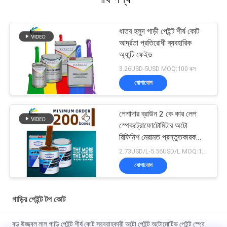
ধাতব হলুদ গাড়ী পেইন্ট শীর্ষ কোট
আর্দ্রতা প্রতিরোধী ব্যবহারিক
অ্যান্টি ফেইড
3.26USD-5USD MOQ:100 বক্স
যোগাযোগ
পেশাদার ব্রাউন 2 কে কার লেপ
স্পেকট্রোফোটোমিটার অটো
রিফিনিশ মেরামত প্রস্তুতকারক
অটোমোবাইল গাড়ি পেইন্টিং
2.73USD/L-5.56USD/L MOQ:100 বক্স
যোগাযোগ
গাড়ির পেইন্ট টপ কোট
বড় উজ্জ্বল লাল গাড়ি পেইন্ট শীর্ষ কোট সরবরাহকারী অটো পেইন্ট অটোমোটিভ পেইন্ট স্প্রে