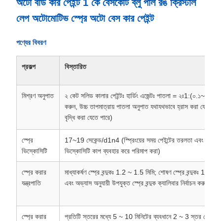
অটো বডি কার পেইন্ট 1 কে বেসকোট ব্লু পার্ল রঙ ক্রিস্টাল
লেপ অটোমোটিভ স্প্রে অটো বেস কার পেইন্ট
পণ্যের বিবরণ
প্রকল্প
বিস্তারিত
মিশ্রণ অনুপাত
২ কেট সলিড কালার পেইন্টঃ হার্ডিং এজেন্টঃ পাতলা = ২ঃ1:(০.১~০.২৫) 
করুন, উচ্চ তাপমাত্রায় পাতলা অনুপাত যথাযথভাবে হ্রাস করা যেতে পার
বৃদ্ধি করা যেতে পারে)
স্প্রে
17~19 সেকেন্ড/d1n4 (স্প্রিংয়ের সময় পেইন্টের তরলতা এবং আঠালো
ভিস্কোসিটি
ভিস্কোসিটি কাপ ব্যবহার করে পরিমাপ করা)
স্প্রে করার
মাধ্যাকর্ষণ স্প্রে বন্দুকঃ 1.2 ~ 1.5 মিমি; শোষণ স্প্রে বন্দুকঃ 1.4 ~ 1.6
যন্ত্রপাতি
এবং অভ্যাস অনুযায়ী উপযুক্ত স্প্রে বন্দুক ক্যালিবার নির্বাচন করুন)
স্প্রে করার
প্রতিটি স্তরের মধ্যে 5 ~ 10 মিনিটের ব্যবধানে 2 ~ 3 স্তর স্প্রে করুন 