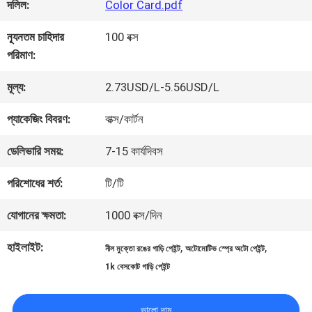
কারখানা
দলিল:
Color Card.pdf
ভ্রমণ
ন্যূনতম চাহিদার
100 বক্স
পরিমাণ:
মান
মূল্য:
2.73USD/L-5.56USD/L
নিয়ন্ত্রণ
প্যাকেজিং বিবরণ:
বাক্স/কার্টন
ডেলিভারি সময়:
7-15 কার্যদিবস
আমাদের
পরিশোধের শর্ত:
টি/টি
সাথে
যোগানের ক্ষমতা:
1000 বক্স/দিন
যোগাযোগ
হাইলাইট:
,
,
নীল মুক্তো রঙের গাড়ি পেইন্ট
অটোমোটিভ স্প্রে অটো পেইন্ট
করুন
1k বেসকোট গাড়ি পেইন্ট
ভালো দাম