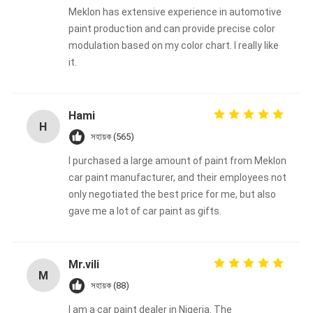
Meklon has extensive experience in automotive
paint production and can provide precise color
modulation based on my color chart. I really like
it.
Hami
H
সহায়ক (565)
I purchased a large amount of paint from Meklon
car paint manufacturer, and their employees not
only negotiated the best price for me, but also
gave me a lot of car paint as gifts.
Mr.vili
M
সহায়ক (88)
I am a car paint dealer in Nigeria. The