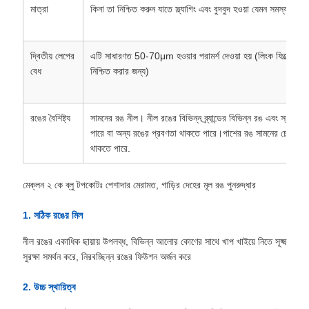
মাত্রা
কিনা তা নিশ্চিত করুন যাতে স্ল্যাগিং এবং বুদবুদ হওয়া যেমন সমস্যাগুলি এ
দ্বিতীয় লেপের
এটি সাধারণত 50-70μm হওয়ার পরামর্শ দেওয়া হয় (লিংক ফিল্মের লুক
বেধ
নিশ্চিত করার জন্য)
রঙের বৈশিষ্ট্য
সামনের রঙ নীল। নীল রঙের বিভিন্ন ব্র্যান্ডের বিভিন্ন রঙ এবং স্যাচু
পারে বা অন্য রঙের প্রবণতা থাকতে পারে।পাশের রঙ সামনের চেয়ে গাঢ়
থাকতে পারে.
মেক্লন ২ কে ব্লু টপকোটঃ পেশাদার মেরামত, গাড়ির দেহের মূল রঙ পুনরুদ্ধার
1. সঠিক রঙের মিল
নীল রঙের একাধিক ছায়ায় উপলব্ধ, বিভিন্ন আলোর কোণের সাথে খাপ খাইয়ে নিতে সূক্ষ্ম
সুরক্ষা সমর্থন করে, নিরবচ্ছিন্ন রঙের ফিউশন অর্জন করে
2. উচ্চ স্থায়িত্ব