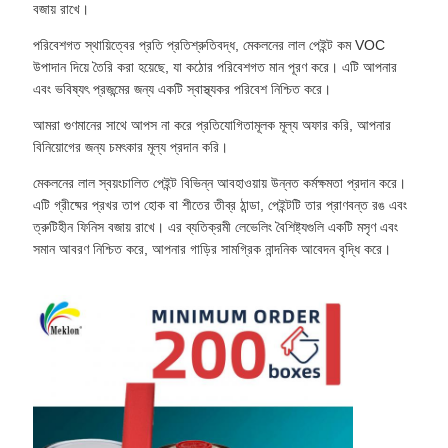
বজায় রাখে।
পরিবেশগত স্থায়িত্বের প্রতি প্রতিশ্রুতিবদ্ধ, মেকলনের লাল পেইন্ট কম VOC
উপাদান দিয়ে তৈরি করা হয়েছে, যা কঠোর পরিবেশগত মান পূরণ করে। এটি আপনার
এবং ভবিষ্যৎ প্রজন্মের জন্য একটি স্বাস্থ্যকর পরিবেশ নিশ্চিত করে।
আমরা গুণমানের সাথে আপস না করে প্রতিযোগিতামূলক মূল্য অফার করি, আপনার
বিনিয়োগের জন্য চমৎকার মূল্য প্রদান করি।
মেকলনের লাল স্বয়ংচালিত পেইন্ট বিভিন্ন আবহাওয়ায় উন্নত কর্মক্ষমতা প্রদান করে।
এটি গ্রীষ্মের প্রখর তাপ হোক বা শীতের তীব্র ঠান্ডা, পেইন্টটি তার প্রাণবন্ত রঙ এবং
ত্রুটিহীন ফিনিস বজায় রাখে। এর ব্যতিক্রমী লেভেলিং বৈশিষ্ট্যগুলি একটি মসৃণ এবং
সমান আবরণ নিশ্চিত করে, আপনার গাড়ির সামগ্রিক নান্দনিক আবেদন বৃদ্ধি করে।