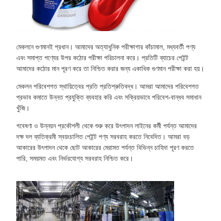
মেকলনে গুণমানই প্রধান। আমাদের অত্যাধুনিক পরীক্ষাগার কাঁচামাল, মধ্যবর্তী পণ্য
এবং সমাপ্ত পণ্যের উপর কঠোর পরীক্ষা পরিচালনা করে। প্রতিটি ব্যাচের পেইন্ট
আমাদের কঠোর মান পূরণ করে তা নিশ্চিত করার জন্য একাধিক গুণমান পরীক্ষা করা হয়।
মেকলন পরিবেশগত স্থায়িত্বের প্রতি প্রতিশ্রুতিবদ্ধ। আমরা আমাদের পরিবেশগত
প্রভাব কমাতে উন্নত প্রযুক্তি ব্যবহার করি এবং সক্রিয়ভাবে পরিবেশ-বান্ধব সমাধান
খুঁজি।
গবেষণা ও উন্নয়ন প্রকৌশলী থেকে শুরু করে উৎপাদন লাইনের কর্মী পর্যন্ত আমাদের
দক্ষ দল ব্যতিক্রমী স্বয়ংচালিত পেইন্ট পণ্য সরবরাহ করতে নিবেদিত। আমরা বড়
আকারের উৎপাদন থেকে ছোট আকারের মেরামত পর্যন্ত বিভিন্ন চাহিদা পূরণ করতে
পারি, সময়মত এবং নির্ভরযোগ্য সরবরাহ নিশ্চিত করে।