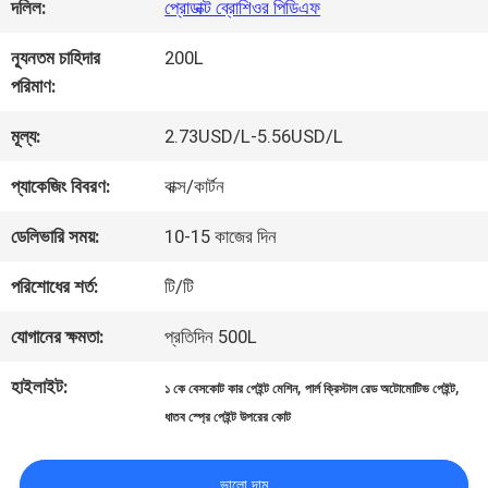
কারখানা
দলিল:
প্রোডাক্ট ব্রোশিওর পিডিএফ
ভ্রমণ
ন্যূনতম চাহিদার
200L
পরিমাণ:
মান
মূল্য:
2.73USD/L-5.56USD/L
নিয়ন্ত্রণ
প্যাকেজিং বিবরণ:
বাক্স/কার্টন
ডেলিভারি সময়:
10-15 কাজের দিন
আমাদের
পরিশোধের শর্ত:
টি/টি
সাথে
যোগানের ক্ষমতা:
প্রতিদিন 500L
যোগাযোগ
হাইলাইট:
,
,
১ কে বেসকোট কার পেইন্ট মেশিন
পার্ল ক্রিস্টাল রেড অটোমোটিভ পেইন্ট
করুন
ধাতব স্প্রে পেইন্ট উপরের কোট
ভালো দাম