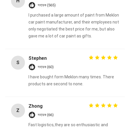
H
সহায়ক (565)
I purchased a large amount of paint from Meklon
car paint manufacturer, and their employees not
only negotiated the best price for me, but also
gave me a lot of car paint as gifts.
Stephen
S
সহায়ক (60)
I have bought form Meklon many times. There
products are second to none.
Zhong
Z
সহায়ক (66)
Fast logistics,they are so enthusiastic and