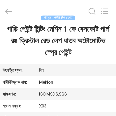
Guangzhou
Meklon
Chemical
Technology
গাড়ির পেইন্ট টপ কোট
Co.,
Ltd..
গাড়ি পেইন্ট টিন্টিং মেশিন 1 কে বেসকোট পার্ল
বাড়ি
All
Rights
রঙ ক্রিস্টাল রেড লেপ ধাতব অটোমোটিভ
Reserved.
পণ্য
স্প্রে পেইন্ট
ভিডিও
উৎপত্তি স্থল:
চীন
পরিচিতিমুলক নাম:
Meklon
আমাদের
সাক্ষ্যদান:
ISO,MSDS,SGS
সম্পর্কে
মডেল নম্বার:
X03