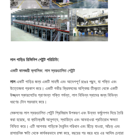
লাল গাড়ির রিফিনিশ পেইন্ট পরিচিতি:
একটি কালজয়ী ক্লাসিক: লাল স্বয়ংচালিত পেইন্ট
লাল
একটি গাড়ির জন্য একটি সাহসী এবং আবেগপূর্ণ রঙের পছন্দ, যা শক্তি এবং
উত্তেজনা প্রকাশ করে। একটি গভীর ক্রিমসনের অগ্নিময় তীব্রতা থেকে একটি
উজ্জ্বল স্কারলেটের প্রাণবন্ত শক্তি পর্যন্ত, লাল বিভিন্ন স্বাদের জন্য বিভিন্ন
ধরণের টোন সরবরাহ করে।
মেকলনের লাল স্বয়ংচালিত পেইন্ট প্রিমিয়াম উপকরণ এবং উন্নত ফর্মুলেশন দিয়ে তৈরি
করা হয়েছে, যা ব্যতিক্রমী আনুগত্য, স্থায়িত্ব এবং আবহাওয়া প্রতিরোধ ক্ষমতা
নিশ্চিত করে। এটি আপনার গাড়িকে দৈনন্দিন পরিধান এবং ছিঁড়ে যাওয়া, আঁচড় এবং
রাসায়নিক ক্ষতি থেকে কার্যকরভাবে রক্ষা করে, বছরের পর বছর ধরে এর আদিম চেহারা