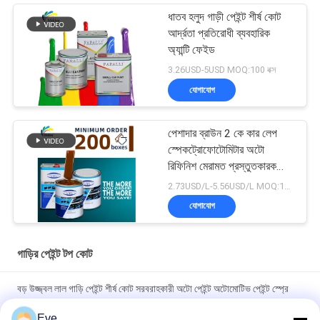
ধাতব হলুদ গাড়ী পেইন্ট শীর্ষ কোট
আর্দ্রতা প্রতিরোধী ব্যবহারিক
অ্যান্টি ফেইড
3.26USD-5USD MOQ:100 বক্স
যোগাযোগ
পেশাদার ব্রাউন 2 কে কার লেপ
স্পেকট্রোফোটোমিটার অটো
রিফিনিশ মেরামত প্রস্তুতকারক
অটোমোবাইল গাড়ি পেইন্টিং
2.73USD/L-5.56USD/L MOQ:100 বক্স
যোগাযোগ
গাড়ির পেইন্ট টপ কোট
বড় উজ্জ্বল লাল গাড়ি পেইন্ট শীর্ষ কোট সরবরাহকারী অটো পেইন্ট অটোমোটিভ পেইন্ট স্প্রে
পেইন্ট
Eve