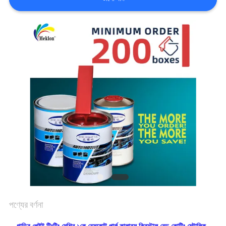
খবর
উদ্ধৃতির
জন্য
আবেদন
সাইট
ম্যাপ
গোপনীয়তা
পণ্যের বর্ণনা
নীতি