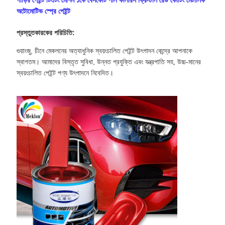
গাড়ির পেইন্ট টিংটিং মেশিন ১কে বেসকোট পার্ল কালারস ক্রিস্টাল রেড কোটিং মেটালিক
অটোমোটিভ স্প্রে পেইন্ট
প্রস্তুতকারকের পরিচিতি:
গুয়াংজু, চীনে মেকলনের অত্যাধুনিক স্বয়ংচালিত পেইন্ট উৎপাদন কেন্দ্রে আপনাকে
স্বাগতম। আমাদের বিস্তৃত সুবিধা, উন্নত প্রযুক্তি এবং যন্ত্রপাতি সহ, উচ্চ-মানের
স্বয়ংচালিত পেইন্ট পণ্য উৎপাদনে নিবেদিত।