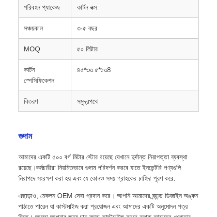
পরিবহন প্যাকেজ
কার্টন বক্স
সঞ্চয়কাল
৩-৫ বছর
MOQ
৫০ লিটার
কার্টন
৪৫*৩৩.৫*১৩8
স্পেসিফিকেশন
বিতরণ
সমুদ্রপথে
গুদাম
আমাদের একটি ৫০০ বর্গ মিটার স্টোর রয়েছে যেখানে দুর্দান্ত নিরাপত্তা ব্যবস্থা
রয়েছে।কর্মচারীরা নিয়মিতভাবে গুদাম পরিদর্শন করবে যাতে ইনভেন্টরি পণ্যগুলি
নিরাপদে সংরক্ষণ করা হয় এবং যে কোনও সময় গ্রাহকের চাহিদা পূরণ করে.
এছাড়াও, মেকলন OEM সেবা প্রদান করে। আপনি আমাদের ব্র্যান্ড ডিজাইন অঙ্কন
পাঠাতে পারেন যা কাস্টমাইজ করা প্রয়োজন এবং আমাদের একটি অনুমোদন পত্র