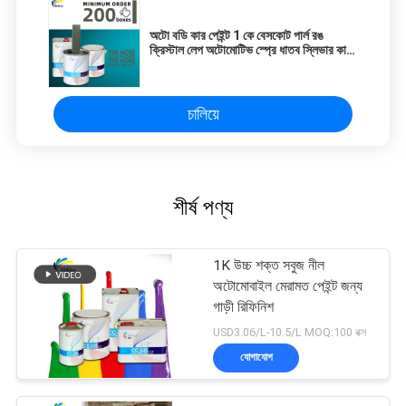
অটো বডি কার পেইন্ট 1 কে বেসকোট পার্ল রঙ
ক্রিস্টাল লেপ অটোমোটিভ স্প্রে ধাতব স্লিভার কার
পেইন্ট
চালিয়ে
শীর্ষ পণ্য
1K উচ্চ শক্ত সবুজ নীল
অটোমোবাইল মেরামত পেইন্ট জন্য
গাড়ী রিফিনিশ
USD3.06/L-10.5/L MOQ:100 বক্স
যোগাযোগ