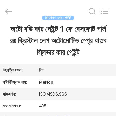
Guangzhou
Meklon
Chemical
Technology
রিফিনিশ কার পেইন্ট
Co.,
Ltd..
অটো বডি কার পেইন্ট 1 কে বেসকোট পার্ল
বাড়ি
All
Rights
রঙ ক্রিস্টাল লেপ অটোমোটিভ স্প্রে ধাতব
Reserved.
পণ্য
স্লিভার কার পেইন্ট
ভিডিও
উৎপত্তি স্থল:
চীন
পরিচিতিমুলক নাম:
Meklon
আমাদের
সাক্ষ্যদান:
ISO,MSDS,SGS
সম্পর্কে
মডেল নম্বার:
405