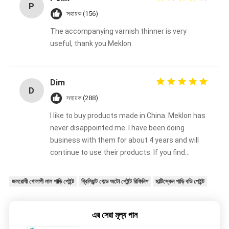
P
সহায়ক (156)
The accompanying varnish thinner is very
useful, thank you Meklon
Dim
D
সহায়ক (288)
I like to buy products made in China. Meklon has
never disappointed me. I have been doing
business with them for about 4 years and will
continue to use their products. If you find
something good, stick to using it. If you
encounter problems or have special
জলরোধী গোলাপী লাল গাড়ি পেইন্ট
ব্রিলিয়ান্ট গোল্ড অটো পেইন্ট রিফিনিশ
মাল্টিস্কেন গাড়ি বডি পেইন্ট
requirements, call them and they will be happy
to provide you with solutions.
এর সেরা মূল্য পান