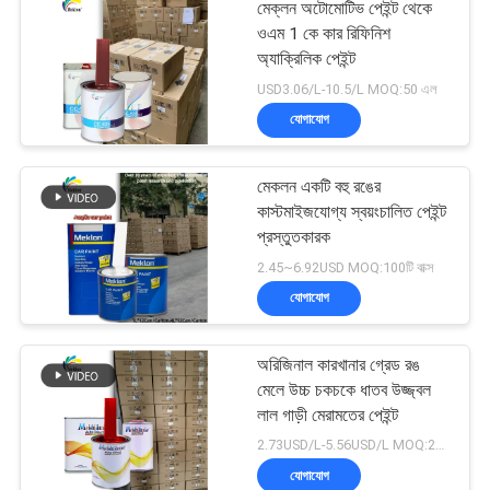
মেক্লন অটোমোটিভ পেইন্ট থেকে
ওএম 1 কে কার রিফিনিশ
অ্যাক্রিলিক পেইন্ট
USD3.06/L-10.5/L MOQ:50 এল
যোগাযোগ
মেকলন একটি বহু রঙের
কাস্টমাইজযোগ্য স্বয়ংচালিত পেইন্ট
প্রস্তুতকারক
2.45~6.92USD MOQ:100টি বাক্স
যোগাযোগ
অরিজিনাল কারখানার গ্রেড রঙ
মেলে উচ্চ চকচকে ধাতব উজ্জ্বল
লাল গাড়ী মেরামতের পেইন্ট
2.73USD/L-5.56USD/L MOQ:200 এল
যোগাযোগ