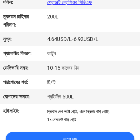
কারখানা
দলিল:
প্রোডাক্ট ব্রোশিওর পিডিএফ
ভ্রমণ
ন্যূনতম চাহিদার
200L
পরিমাণ:
মান
মূল্য:
4.64USD/L-6.92USD/L
নিয়ন্ত্রণ
প্যাকেজিং বিবরণ:
কার্টুন
ডেলিভারি সময়:
10-15 কাজের দিন
আমাদের
পরিশোধের শর্ত:
টি/টি
সাথে
যোগানের ক্ষমতা:
প্রতিদিন 500L
যোগাযোগ
হাইলাইট:
,
,
ক্রিস্টাল লেপ অটো পেইন্ট
ধাতব স্লিভার গাড়ি পেইন্ট
করুন
1k বেসকোট গাড়ি পেইন্ট
ভালো দাম