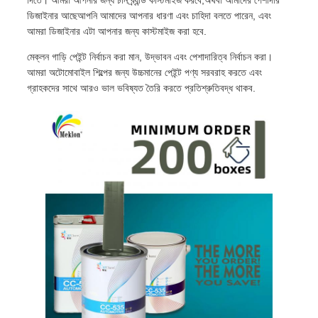
দিতে। আমরা আপনার জন্য চান ব্র্যান্ড কাস্টমাইজ করবে,অথবা আমাদের পেশাদার
ডিজাইনার আছেআপনি আমাদের আপনার ধারণা এবং চাহিদা বলতে পারেন, এবং
আমরা ডিজাইনার এটা আপনার জন্য কাস্টমাইজ করা হবে.
মেক্লন গাড়ি পেইন্ট নির্বাচন করা মান, উদ্ভাবন এবং পেশাদারিত্ব নির্বাচন করা।
আমরা অটোমোবাইল শিল্পের জন্য উচ্চমানের পেইন্ট পণ্য সরবরাহ করতে এবং
গ্রাহকদের সাথে আরও ভাল ভবিষ্যত তৈরি করতে প্রতিশ্রুতিবদ্ধ থাকব.