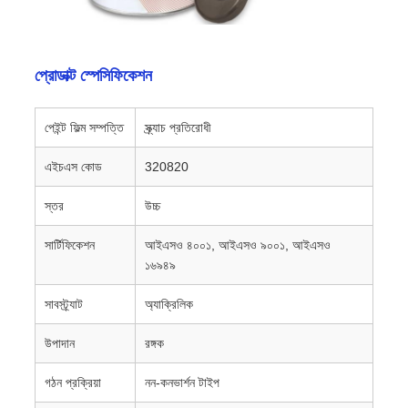
প্রোডাক্ট স্পেসিফিকেশন
পেইন্ট ফিল্ম সম্পত্তি
স্ক্র্যাচ প্রতিরোধী
এইচএস কোড
320820
স্তর
উচ্চ
সার্টিফিকেশন
আইএসও ৪০০১, আইএসও ৯০০১, আইএসও
১৬৯৪৯
সাবস্ট্র্যাট
অ্যাক্রিলিক
উপাদান
রঙ্গক
গঠন প্রক্রিয়া
নন-কনভার্শন টাইপ