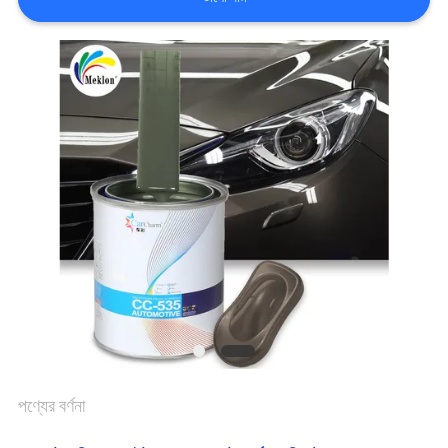
খবর
উদ্ধৃতির
জন্য
আবেদন
সাইট
ম্যাপ
গোপনীয়তা
পণ্যের বর্ণনা
নীতি