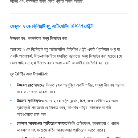
মানের এবং কর্মক্ষমতা জন্য একটি খ্যাতি অর্জন করেছে.
মেক্লন ২ কে ব্রিলিয়ান্ট ব্লু অটোমোটিভ রিফিনিশ পেইন্ট
উজ্জ্বল রঙ, উৎকর্ষতার জন্য ডিজাইন করা
আমাদের ২ কে ব্রিলিয়ান্ট ব্লু অটোমোটিভ রিফিনিশ পেইন্ট একটি প্রিমিয়াম পণ্য যা
একটি অত্যাশ্চর্য, উচ্চ-কার্যকারিতা সমাপ্তি প্রদানের জন্য ডিজাইন করা হয়েছে।যে
কোন গাড়ির চেহারা উন্নত করার জন্য একটি আকর্ষণীয় রঙ তৈরি করা হয়.
মূল বৈশিষ্ট্য এবং উপকারিতা:
উজ্জ্বল রঙ:
আমাদের উন্নত রঙ্গক প্রযুক্তি একটি গভীর, সমৃদ্ধ নীল রঙ প্রদান
করে যা চোখকে আকর্ষণ করে।
উচ্চতর স্থায়িত্বঃ
আমাদের ২ কে ফর্মুলা স্ক্র্যাচ, চিপ, এবং ফেইডিং এর জন্য
ব্যতিক্রমী প্রতিরোধের নিশ্চিত করে, আপনার গাড়ির ফিনিসকে আগামী
বছরগুলোতে রক্ষা করে।
চমৎকার আবহাওয়া প্রতিরোধ ক্ষমতা:
ইউভি রেডিয়েশন, তাপমাত্রা ও খারাপ
আবহাওয়া সহ সবচেয়ে কঠিন আবহাওয়ার প্রতিরোধ করতে পারে।