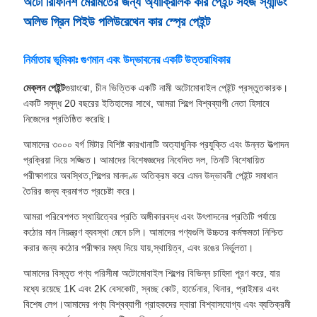
অটো রিফিনিশ মেরামতের জন্য অ্যাক্রিলিক কার পেইন্ট সহজ স্যান্ডিং
অলিভ গ্রিন পিইউ পলিউরেথেন কার স্প্রে পেইন্ট
নির্মাতার ভূমিকাঃ গুণমান এবং উদ্ভাবনের একটি উত্তরাধিকার
মেক্লন পেইন্ট
গুয়াংঝো, চীন ভিত্তিক একটি নামী অটোমোবাইল পেইন্ট প্রস্তুতকারক।
একটি সমৃদ্ধ 20 বছরের ইতিহাসের সাথে, আমরা শিল্পে বিশ্বব্যাপী নেতা হিসাবে
নিজেদের প্রতিষ্ঠিত করেছি।
আমাদের ৩০০০ বর্গ মিটার বিশিষ্ট কারখানাটি অত্যাধুনিক প্রযুক্তি এবং উন্নত উত্পাদন
প্রক্রিয়া দিয়ে সজ্জিত। আমাদের বিশেষজ্ঞদের নিবেদিত দল, তিনটি বিশেষায়িত
পরীক্ষাগারে অবস্থিত,শিল্পের মানদণ্ড অতিক্রম করে এমন উদ্ভাবনী পেইন্ট সমাধান
তৈরির জন্য ক্রমাগত প্রচেষ্টা করে।
আমরা পরিবেশগত স্থায়িত্বের প্রতি অঙ্গীকারবদ্ধ এবং উৎপাদনের প্রতিটি পর্যায়ে
কঠোর মান নিয়ন্ত্রণ ব্যবস্থা মেনে চলি। আমাদের পণ্যগুলি উচ্চতর কর্মক্ষমতা নিশ্চিত
করার জন্য কঠোর পরীক্ষার মধ্য দিয়ে যায়,স্থায়িত্ব, এবং রঙের নির্ভুলতা।
আমাদের বিস্তৃত পণ্য পরিসীমা অটোমোবাইল শিল্পের বিভিন্ন চাহিদা পূরণ করে, যার
মধ্যে রয়েছে 1K এবং 2K বেসকোট, স্বচ্ছ কোট, হার্ডেনার, থিনার, প্রাইমার এবং
বিশেষ লেপ।আমাদের পণ্য বিশ্বব্যাপী গ্রাহকদের দ্বারা বিশ্বাসযোগ্য এবং ব্যতিক্রমী