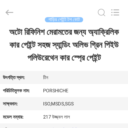
Guangzhou
Meklon
Chemical
Technology
গাড়ির পেইন্ট টপ কোট
Co.,
Ltd..
অটো রিফিনিশ মেরামতের জন্য অ্যাক্রিলিক
বাড়ি
All
Rights
কার পেইন্ট সহজ স্যান্ডিং অলিভ গ্রিন পিইউ
Reserved.
পণ্য
পলিউরেথেন কার স্প্রে পেইন্ট
ভিডিও
উৎপত্তি স্থল:
চীন
পরিচিতিমুলক নাম:
PORSHICHE
আমাদের
সাক্ষ্যদান:
ISO,MSDS,SGS
সম্পর্কে
মডেল নম্বার:
217 উজ্জ্বল লাল