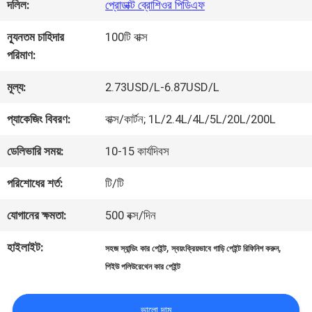
কারখানা
দলিল:
প্রোডাক্ট ব্রোশিওর পিডিএফ
ভ্রমণ
ন্যূনতম চাহিদার
100টি বাক্স
পরিমাণ:
মান
মূল্য:
2.73USD/L-6.87USD/L
নিয়ন্ত্রণ
প্যাকেজিং বিবরণ:
বাক্স/কার্টন; 1L/2.4L/4L/5L/20L/200L
ডেলিভারি সময়:
10-15 কার্যদিবস
আমাদের
পরিশোধের শর্ত:
টি/টি
সাথে
যোগানের ক্ষমতা:
500 বক্স/দিন
যোগাযোগ
হাইলাইট:
,
,
সহজ স্যান্ডিং কার পেইন্ট
স্বয়ংক্রিয়ভাবে গাড়ি পেইন্ট রিফিনিশ করুন
করুন
পিইউ পলিউরেথেন কার পেইন্ট
ভালো দাম