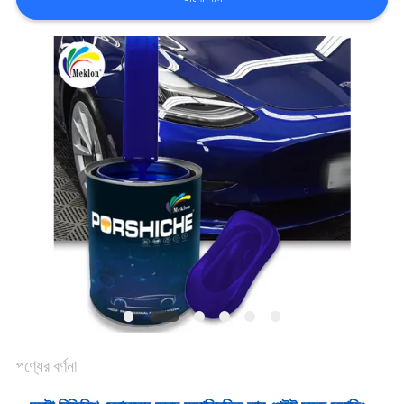
খবর
উদ্ধৃতির
জন্য
আবেদন
সাইট
ম্যাপ
গোপনীয়তা
পণ্যের বর্ণনা
নীতি