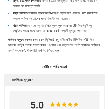
মসৃণ, উচ্চ-গ্লস ফিনিসঃ
আমাদের উচ্চতর সমতুল্য বৈশিষ্ট্য সঙ্গে একটি ত্রুটিহীন,
আয়না মত সমাপ্তি অর্জন.
সহজ প্রয়োগঃ
আমাদের ব্যবহারকারী-বান্ধব ফর্মুলেশনটি এমনকি DIY উত্সাহীদের
জন্যও কার্যকর প্রয়োগের জন্য ডিজাইন করা হয়েছে।
খরচ-কার্যকরঃ
আমাদের প্রতিযোগিতামূলক মূল্য আমাদের 2K ব্রিলিয়ান্ট ব্লু
পেইন্টকে মানের সাথে আপস না করেই একটি সাশ্রয়ী মূল্যের পছন্দ করে।
পার্থক্য অনুভব করুন
মেক্লন ২ কে ব্রিলিয়ান্ট ব্লু অটোমোটিভ রিফিনিশ পেইন্ট দিয়ে
আপনার গাড়ির চেহারা উন্নত করুন। গুণমান এবং উদ্ভাবনের প্রতি আমাদের অঙ্গীকার
একটি অত্যাশ্চর্য, দীর্ঘস্থায়ী সমাপ্তি নিশ্চিত করে।
রেটিং ও পর্যালোচনা
সামগ্রিক মূল্যায়ন
5.0