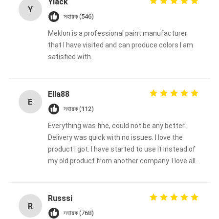
Yiack
Y
সহায়ক (546)
Meklon is a professional paint manufacturer
that I have visited and can produce colors I am
satisfied with.
Ella88
E
সহায়ক (112)
Everything was fine, could not be any better.
Delivery was quick with no issues. I love the
product I got. I have started to use it instead of
my old product from another company. I love all
the color choices too. I will continue to use
Meklon's brand. Thanks, Ella88
Russsi
R
সহায়ক (768)