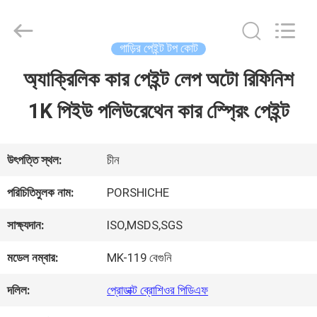
Guangzhou
Meklon
Chemical
Technology
গাড়ির পেইন্ট টপ কোট
Co.,
Ltd..
অ্যাক্রিলিক কার পেইন্ট লেপ অটো রিফিনিশ
বাড়ি
All
Rights
1K পিইউ পলিউরেথেন কার স্প্রেিং পেইন্ট
Reserved.
পণ্য
উৎপত্তি স্থল:
চীন
ভিডিও
পরিচিতিমুলক নাম:
PORSHICHE
সাক্ষ্যদান:
ISO,MSDS,SGS
আমাদের
মডেল নম্বার:
MK-119 বেগুনি
সম্পর্কে
দলিল:
প্রোডাক্ট ব্রোশিওর পিডিএফ