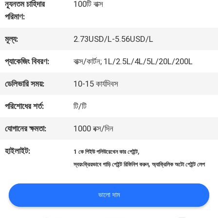
কারখানা
ন্যূনতম চাহিদার
100টি বাক্স
পরিমাণ:
ভ্রমণ
মূল্য:
2.73USD/L-5.56USD/L
মান
প্যাকেজিং বিবরণ:
বাক্স/কার্টন; 1L/2.5L/4L/5L/20L/200L
নিয়ন্ত্রণ
ডেলিভারি সময়:
10-15 কার্যদিবস
পরিশোধের শর্ত:
টি/টি
আমাদের
যোগানের ক্ষমতা:
1000 বক্স/দিন
সাথে
হাইলাইট:
,
1 কে পিইউ পলিউরেথেন কার পেইন্ট
যোগাযোগ
,
স্বয়ংক্রিয়ভাবে গাড়ি পেইন্ট রিফিনিশ করুন
অ্যাক্রিলিক অটো পেইন্ট লেপ
করুন
ভালো দাম