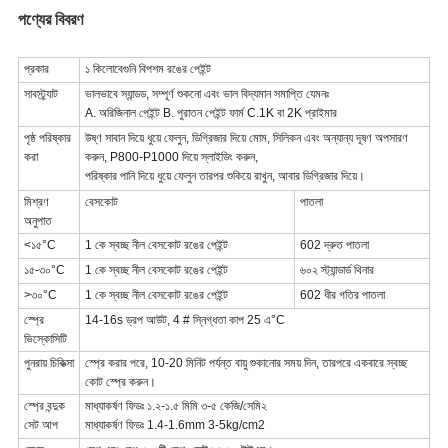
পণ্যের বিবরণ
প্রকার
১ কিলো
বেগুনি বি
পশম রঙের পেইন্ট
সাবস্ট্র্যাট
ভালভাবে স্যান্ডড, সম্পূর্ণ শুকনো এবং ভাল বিদ্যমান সমাপ্তি যেমনঃ
A. অরিজিনাল পেইন্ট B. পুরাতন পেইন্ট ফার্ম C.1K বা 2K প্রাইমার
পৃষ্ঠ পরিষ্কার
উষ্ণ সাবান দিয়ে ধুয়ে ফেলুন, ডিগ্রিজার দিয়ে মোম, সিলিকন এবং অন্যান্য দূষণ অপসারণ
করা
করুন, P800-P1000 দিয়ে স্লাইডিং করুন,
পরিষ্কার পানি দিয়ে ধুয়ে ফেলুন তারপর শুকিয়ে রাখুন, আবার ডিগ্রিজার দিয়ে।
মিশ্রণ
বেসকোট
পাতলা
অনুপাত
<১৫
°C
1 কে স্বচ্ছ নীল
বেসকোট রঙের পেইন্ট
602 দ্রুত পাতলা
১৫-৩০
°C
1 কে স্বচ্ছ নীল
বেসকোট রঙের পেইন্ট
৬০২ স্ট্যান্ডার্ড থিনার
>৩০
°C
1 কে স্বচ্ছ নীল
বেসকোট রঙের পেইন্ট
602 ধীর গতির পাতলা
স্প্রে
14-16s ড্রপ আউট, 4 # স্নিগ্ধতা কাপ 25 এ
°C
ভিস্কোসিটি
পুনরায় চিকিত্সা
স্প্রে করার পরে, 10-20 মিনিট পর্যন্ত বায়ু শুকানোর সময় দিন, তারপরে একবারে স্বচ্ছ
কোট স্প্রে করুন।
স্প্রে বন্দুক
মাধ্যাকর্ষণ ফিডঃ ১.২-১.৫ মিমি ৩-৫ কেজি/সেমি২
সেট আপ
মাধ্যাকর্ষণ ফিডঃ 1.4-1.6mm 3-5kg/cm2