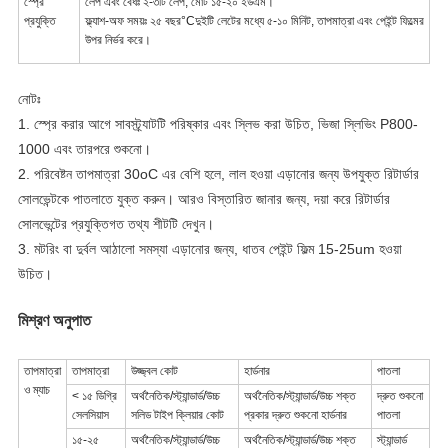
স্প্রে
লেপ এবং বেধঃ ২-৩টি লেপ, মোট ১৫-২০ ইউএম।
প্রযুক্তি
ফ্ল্যাশ-অফ সময়ঃ ২৫ বছর
°C
দুইটি লেটের মধ্যে ৫-১০ মিনিট, তাপমাত্রা এবং পেইন্ট ফিল্মের
উপর নির্ভর করে।
নোটঃ
1. স্প্রে করার আগে সাবস্ট্র্যাটটি পরিষ্কার এবং স্লিভ করা উচিত, ভিজা স্লিভিং P800-
1000 এবং তারপরে শুকনো।
2. পরিবেষ্টন তাপমাত্রা 30oC এর বেশি হলে, লাল হওয়া এড়ানোর জন্য উপযুক্ত রিটার্ডার
সোলভেন্টকে পাতলাতে যুক্ত করুন। আরও বিস্তারিত জানার জন্য, দয়া করে রিটার্ডার
সোলভেন্টের প্রযুক্তিগত তথ্য শীটটি দেখুন।
3. মটরিং বা দুর্বল আঠালো সমস্যা এড়ানোর জন্য, ধাতব পেইন্ট ফিল্ম 15-25um হওয়া
উচিত।
মিশ্রণ অনুপাত
তাপমাত্রা
তাপমাত্রা
উজ্জ্বল কোট
হার্ডনার
পাতলা
ও ম্যাচ
< ১৫ ডিগ্রি
অর্থনৈতিক/স্ট্যান্ডার্ড/উচ্চ
অর্থনৈতিক/স্ট্যান্ডার্ড/উচ্চ শক্ত
দ্রুত শুকনো
সেলসিয়াস
সলিড টাইপ ক্লিয়ার কোট
প্রকার দ্রুত শুকনো হার্ডনার
পাতলা
১৫-২৫
অর্থনৈতিক/স্ট্যান্ডার্ড/উচ্চ
অর্থনৈতিক/স্ট্যান্ডার্ড/উচ্চ শক্ত
স্ট্যান্ডার্ড