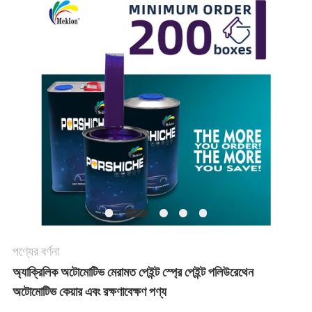
খবর
উদ্ধৃতির
জন্য
আবেদন
সাইট
ম্যাপ
পণ্যের বর্ণনা
গোপনীয়তা
অ্যাক্রিলিক অটোমোটিভ মেরামত পেইন্ট স্প্রে পেইন্ট পলিউরেথেন
নীতি
অটোমোটিভ কেয়ার এবং রক্ষণাবেক্ষণ পণ্য