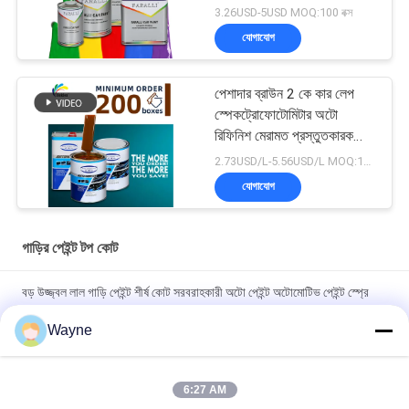
3.26USD-5USD MOQ:100 বক্স
যোগাযোগ
পেশাদার ব্রাউন 2 কে কার লেপ
স্পেকট্রোফোটোমিটার অটো
রিফিনিশ মেরামত প্রস্তুতকারক
অটোমোবাইল গাড়ি পেইন্টিং
2.73USD/L-5.56USD/L MOQ:100 বক্স
যোগাযোগ
গাড়ির পেইন্ট টপ কোট
বড় উজ্জ্বল লাল গাড়ি পেইন্ট শীর্ষ কোট সরবরাহকারী অটো পেইন্ট অটোমোটিভ পেইন্ট স্প্রে
পেইন্ট
Wayne
অবিষাক্ত তাপ-প্রতিরোধী উজ্জ্বল লাল গাড়ির পেইন্ট, বিবর্ণতা প্রতিরোধী শীর্ষ স্তর,
স্বয়ংচালিত গাড়ির পেইন্ট
6:27 AM