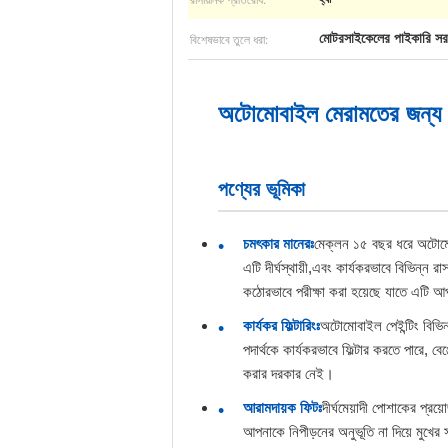
বিশেষভাবে তুলে ধরা:
মোটরসাইকেলের পাইকারি সর
অটোমোবাইল মেরামতের জন্য গা
পণ্যের ভূমিকা
চমৎকার মানেরঃ
মেক্লন ১৫ বছর ধরে অটোমোবা
এটি দীর্ঘস্থায়ী,এবং কার্যকরভাবে বিভিন্ন র
কঠোরভাবে পরীক্ষা করা হয়েছে যাতে এটি আপ
কার্যকর ফিল্টারিংঃ
অটোমোবাইল পেইন্টিং বিভিন
পদার্থকে কার্যকরভাবে ফিল্টার করতে পারে,
করার দরকার নেই।
আরামদায়ক ফিটঃ
দীর্ঘমেয়াদী পোশাকের প্
আপনাকে নিপীড়নের অনুভূতি না দিয়ে মুখে