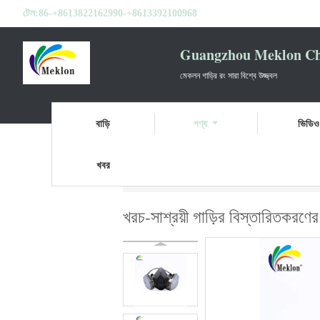
টেল:
86-+8613822162990-+8613392100968
Guangzhou Meklon Che
মেকলন গাড়ির রং সারা বিশ্বে উজ্জ্বল
বাড়ি
পণ্য
ভিডিও
খবর
বাড়ি
পণ্য
অটো ডিটেইলিং সরবরাহ
খরচ-সাশ্রয়ী
খরচ-সাশ্রয়ী গাড়ির বিস্তারিতকরণে