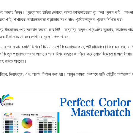
মুখের আকার ভিন্ন। প্রত্যেকের চাহিদা মেটাতে, আমরা কাস্টমাইজযোগ্য সেবা প্রদান করি। আ
রতে পারি,পোশাকের আরামদায়কতা বাড়ানোর সাথে সাথে প্রতিরক্ষামূলক প্রভাব নিশ্চিত করা.
ূল্যে উচ্চমানের পণ্য সরবরাহ করতে জোর দিই। অন্যান্য অনুরূপ পণ্যগুলির তুলনায়, আমাদের গাড়ি 
 টাকা খরচ না করে পেশাদার সুরক্ষা পেতে পারেন.
দের গ্যাস মাস্কগুলি বিশ্বের বিভিন্ন দেশে বিক্রেতাদের কাছে পাইকারিভাবে বিক্রি করা হয়, যা
,এবং বিস্তৃত প্রয়োগযোগ্যতা আমাদের পণ্য বিশ্ব বাজারে জনপ্রিয় করে তোলেবিক্রেতারা আত্মবিশ্
রবরাহ করতে পারবেন।
শাদারিত্ব, নিরাপত্তা, এবং আরাম নির্বাচন করা হয়। আসুন আমরা একসাথে গাড়ি পেইন্টিং অপারেশন 