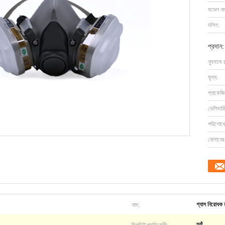
মডেল নম্
দলিল:
প্রদান:
ন্যূনতম 
মূল্য:
প্যাকেজি
ডেলিভারি
পরিশোধের
যোগানের 
নাম:
গ্যাস নিরোধক
মিলডিউ প্রতিরোধী:
হ্যাঁ