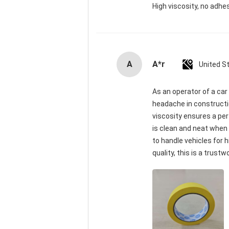
High viscosity, no adhes
A
A*r
United S
As an operator of a car 
headache in constructio
viscosity ensures a pe
is clean and neat when 
to handle vehicles for
quality, this is a trustw