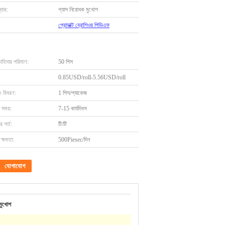
বার:
গ্যাস নিরোধক মুখোশ
প্রোডাক্ট ব্রোশিওর পিডিএফ
চাহিদার পরিমাণ:
50 পিস
0.85USD/roll-5.56USD/roll
ং বিবরণ:
1 পিস/প্যাকেজ
 সময়:
7-15 কার্যদিবস
 শর্ত:
টি/টি
ক্ষমতা:
500Piesec/দিন
যোগাযোগ
 মুখোশ