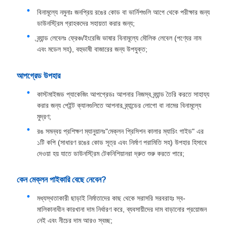
বিনামূল্যে নমুনাঃ জনপ্রিয় রঙের কোড বা ভার্নিশগুলি আগে থেকে পরীক্ষার জন্য
ডাউনস্ট্রিম গ্রাহকদের সহায়তা করার জন্য;
ব্র্যান্ড লেবেলঃ ফ্রেঞ্চ/ইংরেজি ভাষার বিনামূল্যে মৌলিক লেবেল (পণ্যের নাম
এবং মডেল সহ), বহুভাষী বাজারের জন্য উপযুক্ত;
আপগ্রেড উপহার
কাস্টমাইজড প্যাকেজিং আপগ্রেডঃ আপনার নিজস্ব ব্র্যান্ড তৈরি করতে সাহায্য
করার জন্য পেইন্ট ক্যানগুলিতে আপনার ব্র্যান্ডের লোগো বা নামের বিনামূল্যে
মুদ্রণ;
রঙ সমন্বয় প্রশিক্ষণ ম্যানুয়ালঃ"মেক্লন প্রিসিশন কালার ম্যাচিং গাইড" এর
১টি কপি (সাধারণ রঙের কোড সূত্র এবং নির্মাণ পরামিতি সহ) উপহার হিসাবে
দেওয়া হয় যাতে ডাউনস্ট্রিম টেকনিশিয়ানরা দ্রুত শুরু করতে পারে;
কেন মেক্লন পাইকারি বেছে নেবেন?
মধ্যস্থতাকারী ছাড়াই নির্মাতাদের কাছ থেকে সরাসরি সরবরাহঃ স্ব-
মালিকানাধীন কারখানা দাম নির্ধারণ করে, ব্যবসায়ীদের দাম বাড়ানোর প্রয়োজন
নেই এবং নীচের দাম আরও স্বচ্ছ;