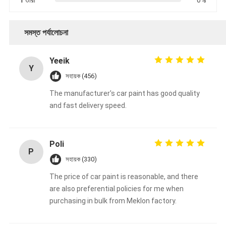
সমস্ত পর্যালোচনা
Yeeik
Y
সহায়ক (456)
The manufacturer's car paint has good quality
and fast delivery speed.
Poli
P
সহায়ক (330)
The price of car paint is reasonable, and there
are also preferential policies for me when
purchasing in bulk from Meklon factory.