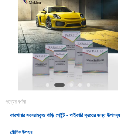
খবর
উদ্ধৃতির
জন্য
আবেদন
SITEMAP
গোপনীয়তা
পণ্যের বর্ণনা
নীতি
কারখানার সরবরাহকৃত গাড়ি পেইন্ট - পাইকারি ক্রয়ের জন্য উপলব্ধ
মৌলিক উপহার