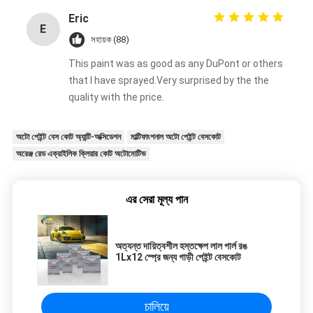
Eric
E
সহায়ক (88)
This paint was as good as any DuPont or others
that I have sprayed.Very surprised by the the
quality with the price.
অটো পেইন্ট বেস কোট অ্যান্টি-অক্সিডেশন
মাল্টিফাংশনাল অটো পেইন্ট বেসকোট
অরেঞ্জ রেড এক্রাইলিক ক্লিয়ার কোট অটোমোটিভ
এর সেরা মূল্য পান
অত্যন্ত দায়িত্বশীল হস্তক্ষেপ লাল পার্ল রঙ
1Lx12 স্প্রে জন্য গাড়ী পেইন্ট বেসকোট
চালিয়ে