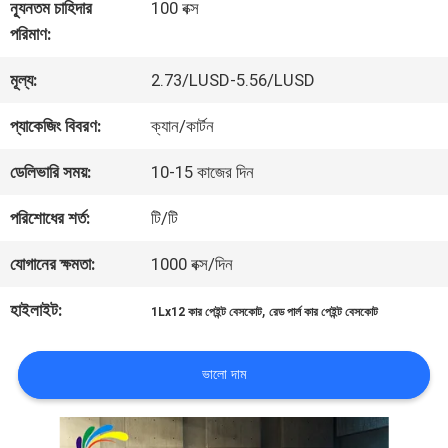
কারখানা
ন্যূনতম চাহিদার
100 বক্স
পরিমাণ:
ভ্রমণ
মূল্য:
2.73/LUSD-5.56/LUSD
মান
প্যাকেজিং বিবরণ:
ক্যান/কার্টন
নিয়ন্ত্রণ
ডেলিভারি সময়:
10-15 কাজের দিন
পরিশোধের শর্ত:
টি/টি
আমাদের
যোগানের ক্ষমতা:
1000 বক্স/দিন
সাথে
হাইলাইট:
,
1Lx12 কার পেইন্ট বেসকোট
রেড পার্ল কার পেইন্ট বেসকোট
যোগাযোগ
করুন
ভালো দাম