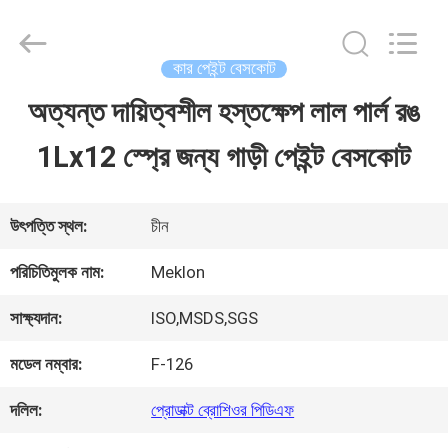
Guangzhou
Meklon
Chemical
Technology
কার পেইন্ট বেসকোট
Co.,
Ltd..
অত্যন্ত দায়িত্বশীল হস্তক্ষেপ লাল পার্ল রঙ
বাড়ি
All
Rights
1Lx12 স্প্রে জন্য গাড়ী পেইন্ট বেসকোট
Reserved.
পণ্য
উৎপত্তি স্থল:
চীন
ভিডিও
পরিচিতিমুলক নাম:
Meklon
সাক্ষ্যদান:
ISO,MSDS,SGS
আমাদের
মডেল নম্বার:
F-126
সম্পর্কে
দলিল:
প্রোডাক্ট ব্রোশিওর পিডিএফ