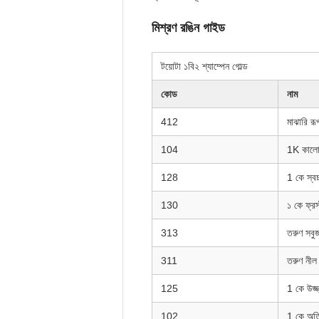
মিশ্রণ রঙিন গাইড
টয়োটা ১বি২ শ্যাম্পেন গোল্ড
কোড
নাম
412
মাঝারি রূ
104
1K কাল
128
1 কে স্বচ
130
১ কে ফ্রস্
313
তরুণ সবুজ
311
তরুণ নীল 
125
1 কে উজ্
102
1 কে অতি