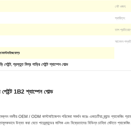
নেট ওজন:
স্থায়িত্ব:
তাপ প্রতিরোধ
আবেদন পদ্ধত
থন/কাস্টমাইজযোগ্য
়ি পেইন্ট
প্রস্তুত মিশ্র গাড়ির পেইন্ট শ্যাম্পেন গোল্ড
,
 পেইন্ট 1B2 শ্যাম্পেন গোল্ড
েক্লন নমনীয় OEM / ODM কাস্টমাইজেশন পরিষেবা সমর্থন করেঃ একচেটিয়া ব্র্যান্ড প্যাকেজিং গ্রাহ
ামূলকভাবে উন্নত করা যেতে পারেব্র্যান্ডের মালিক এবং বিক্রেতাদের বিভিন্ন চাহিদা মেটাতে প্যাকেজ