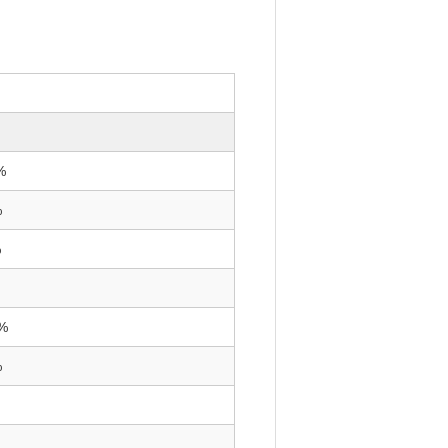
%
%
%
%
%