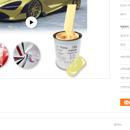
মডেল নম্
দলিল:
প্রদান:
ন্যূনতম 
মূল্য:
প্যাকেজি
ডেলিভারি
পরিশোধের
যোগানের 
উত্পাদন: