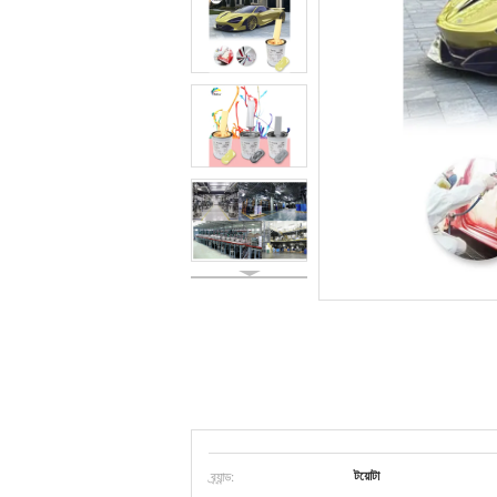
ব্র্যান্ড:
টয়োটা