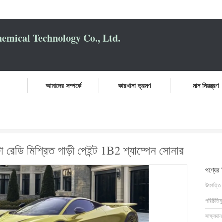
mical Technology Co., Ltd.
আমাদের সম্পর্কে
কারখানা ভ্রমণ
মান নিয়ন্ত্রণ
য়বহুল এবং উচ্চ চকচকে টয়োটা রেডি মিশ্রিত গাড়ী পেইন্ট 1B2 শ্যাম্পেন সোনার
টা রেডি মিশ্রিত গাড়ী পেইন্ট 1B2 শ্যাম্পেন সোনার
পণ্যের
উৎপত্তি
পরিচিতিম
সাক্ষ্যদান