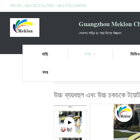
টেল:
86-+8613822162990-+8613392100968
Guangzhou Meklon Che
মেকলন গাড়ির রং সারা বিশ্বে উজ্জ্বল
বাড়ি
পণ্য
ভিডিও
খবর
বাড়ি
পণ্য
প্রস্তুত মিশ্রিত গাড়ি পেইন্ট
উচ্চ ব্য
উচ্চ ব্যয়বহুল এবং উচ্চ চকচকে টয়ো