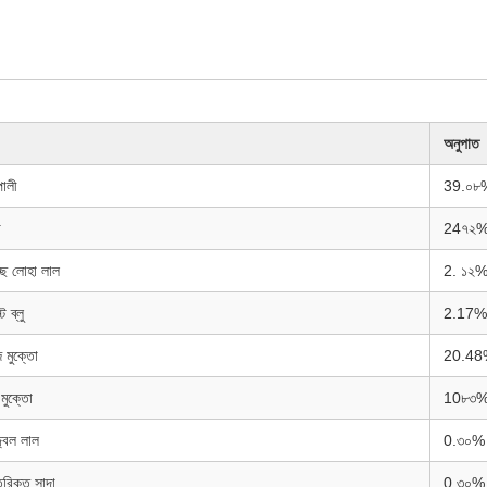
অনুপাত
পালী
39.০৮
ো
24৭২
্ছ লোহা লাল
2. ১২
ট ব্লু
2.17%
 মুক্তো
20.48
মুক্তো
10৮৩
জ্বল লাল
0.৩০%
রিক্ত সাদা
0.৩০%