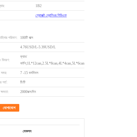
বার:
1B2
প্রোডাক্ট ব্রোশিওর পিডিএফ
চাহিদার পরিমাণ:
100টি বাক্স
4.76USD/L-5.39USD/L
ক্যান/
ং বিবরণ:
কার্টন;1L*12can,2.5L*8can,4L*4can,5L*6can
 সময়:
7 -15 কর্মদিবস
 শর্ত:
টি/টি
ক্ষমতা:
2000বক্স/দিন
যোগাযোগ
মেকলন