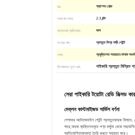
রঙ:
শ্যাম্পেন গোল্ড
শুকানোর সময়:
2-3 ঘন্টা
আবহাওয়া প্রতিরোধ:
ভাল
পণ্যের নাম:
প্রস্তুত মিশ্র গাড়ী পেইন্ট
সেবা:
প্রযুক্তিগত সহায়তা/পোশাক সমর্
বিশেষভাবে তুলে ধরা:
পাইকারি প্রস্তুত মিশ্রিত গাড
সেরা পাইকারি টয়োটা রেডি মিক্সড কার
মেক্লন কাস্টমাইজড সার্ভিস বর্ণনা
পেশাদার অটোমোবাইল পেইন্ট প্রস্তুতকারক হিসাবে, ম
পারে,অথবা ব্যক্তিগতকৃত পণ্য ফর্মুলা থেকে সহযোগিত
প্রতিযোগিতামূলকতা তৈরি করতে সহায়তা করে।