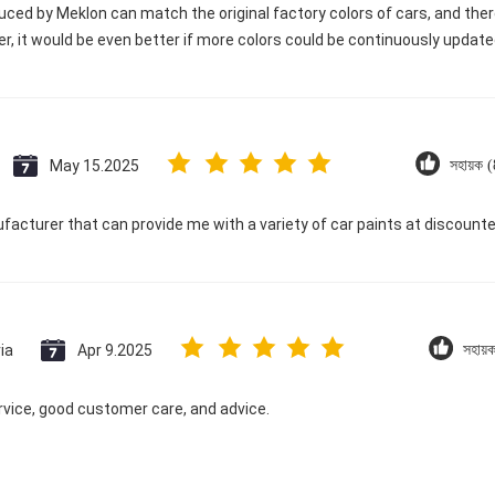
uced by Meklon can match the original factory colors of cars, and ther
er, it would be even better if more colors could be continuously updat
May 15.2025
সহায়ক 
ufacturer that can provide me with a variety of car paints at discounte
ia
Apr 9.2025
সহায়
ervice, good customer care, and advice.