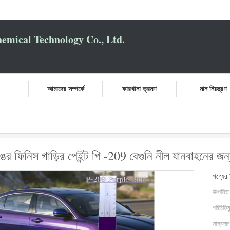
mical Technology Co., Ltd.
আমাদের সম্পর্কে
কারখানা ভ্রমণ
মান নিয়ন্ত্রণ
া গভীর এবং পূর্ণ রঙের ফিনিস গাড়ির পেইন্ট পি -209 বেগুনি নীল যানবাহনের জন্য
রঙের ফিনিস গাড়ির পেইন্ট পি -209 বেগুনি নীল যানবাহনের জন
পণ্যের
উৎপত্তি
পরিচিতিম
সাক্ষ্যদান