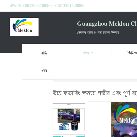
টেল:
86-+8613392100968-+8613501528806
Guangzhou Meklon Che
মেকলন গাড়ির রং সারা বিশ্বে উজ্জ্বল
বাড়ি
পণ্য
ভিডিও
খবর
বাড়ি
পণ্য
রিফিনিশ কার পেইন্ট
উচ্চ কভারিং ক্ষমত
উচ্চ কভারিং ক্ষমতা গভীর এবং পূর্ণ 