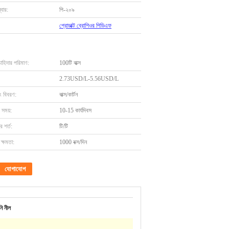
বার:
পি-২০৯
প্রোডাক্ট ব্রোশিওর পিডিএফ
চাহিদার পরিমাণ:
100টি বাক্স
2.73USD/L-5.56USD/L
ং বিবরণ:
বাক্স/কার্টন
 সময়:
10-15 কার্যদিবস
 শর্ত:
টি/টি
ক্ষমতা:
1000 বক্স/দিন
যোগাযোগ
নি নীল