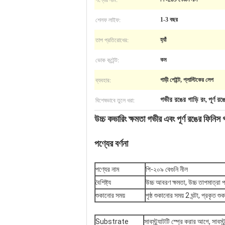
শেলফ লাইফ:
1-3 বছর
তাপ প্রতিরোধের:
হ্যাঁ
ভোক কন্টেন্ট:
কম
ব্যবহার:
গাড়ী পেইন্ট, প্লাস্টিকের লেপ
বিশেষভাবে তুলে ধরা:
গভীর রঙের গাড়ি রং
পূর্ণ র
,
উচ্চ কভারিং ক্ষমতা গভীর এবং পূর্ণ রঙের ফিনিস 
পণ্যের বর্ণনা
পণ্যের নাম
পি-২০৯ বেগুনি নীল
বৈশিষ্ট্য
উচ্চ আবরণ ক্ষমতা, উচ্চ তাপমাত্রা 
শুকানোর সময়
পৃষ্ঠ শুকানোর সময় 2 ঘন্টা, প্রকৃত শু
Substrate
সাবস্ট্র্যাটটি স্প্রে করার আগে, স