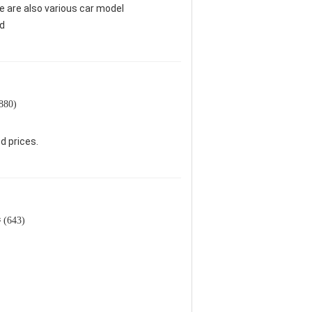
e are also various car model
ed
(880)
d prices.
ক (643)