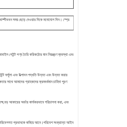
র বাষ্পীভবন সময় ছেড়ে দেওয়ার দিকে মনোযোগ দিন। স্প্রে
বাইল পেইন্ট পণ্য তৈরি করিকঠোর মান নিয়ন্ত্রণ ব্যবস্থা এবং
্ট ফর্মুলা এবং উত্পাদন পদ্ধতি উন্নত এবং উন্নত করার
্ষতার সাথে আমাদের গ্রাহকদের ক্রমবর্ধমান চাহিদা পূরণ
দক্ষ,বড় আকারের অর্ডার কার্যকরভাবে পরিচালনা করা, এবং
র পরিবেশগত প্রভাবকে কমিয়ে আনে।পরিবেশ সংক্রান্ত আইন