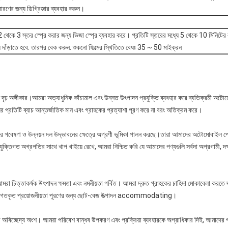
রণের জন্য ডিগ্রিজার ব্যবহার করুন।
র উপর 2 থেকে 3 স্তর স্প্রে করার জন্য ভিজা স্প্রে ব্যবহার করে। প্রতিটি স্তরের মধ্যে 5 থেকে 10 মিনিটে
য দাঁড়াতে হবে. তারপর বেক করুন. শুকনো ফিল্মের স্থিতিতে বেধঃ 35 ~ 50 মাইক্রন
ি দৃঢ় অঙ্গীকার।আমরা অত্যাধুনিক কাঁচামাল এবং উন্নত উৎপাদন প্রযুক্তি ব্যবহার করে ব্যতিক্রমী অটোমো
র প্রতিটি ব্যাচ আন্তর্জাতিক মান এবং গ্রাহকের প্রত্যাশা পূরণ করে না বরং অতিক্রম করে।
ের গবেষণা ও উন্নয়ন দল উদ্ভাবনের ক্ষেত্রে অগ্রণী ভূমিকা পালন করছে।তারা আমাদের অটোমোবাইল পেইন
রযুক্তিগত অগ্রগতির সাথে খাপ খাইয়ে রেখে, আমরা নিশ্চিত করি যে আমাদের পণ্যগুলি সর্বদা অগ্রগামী, দক
, আমরা চিত্তাকর্ষক উৎপাদন ক্ষমতা এবং নমনীয়তা গর্বিত। আমরা দ্রুত গ্রাহকের চাহিদা মোকাবেলা করতে 
যক্তিগতকৃত প্রয়োজনীয়তা পূরণের জন্য ছোট-বেজ উত্পাদন accommodating।
 অবিচ্ছেদ্য অংশ। আমরা পরিবেশ বান্ধব উপকরণ এবং প্রক্রিয়া ব্যবহারকে অগ্রাধিকার দিই, আমাদে