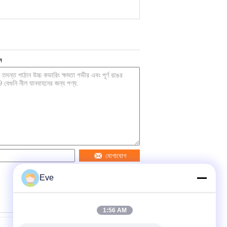
ন
যোগাযোগ
Eve
1:56 AM