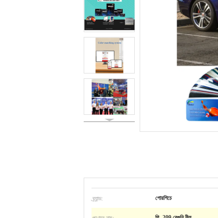
ব্র্যান্ড:
পোরশিচে
পণ্যের নাম:
পি -209 বেগুনি নীল