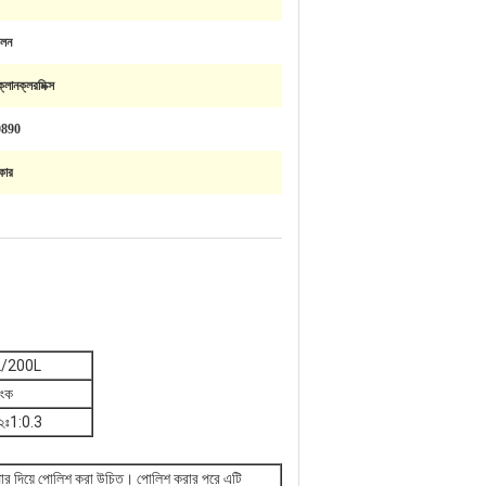
লন
লোনক্লরমিক্স
0890
কার
L/200L
াংক
র=২ঃ1:0.3
ডপেপার দিয়ে পোলিশ করা উচিত। পোলিশ করার পরে এটি