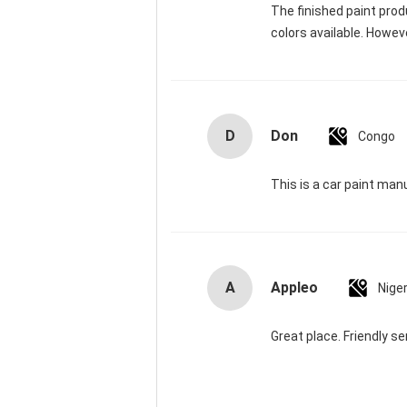
The finished paint prod
colors available. Howev
D
Don
Congo
This is a car paint man
A
Appleo
Niger
Great place. Friendly s