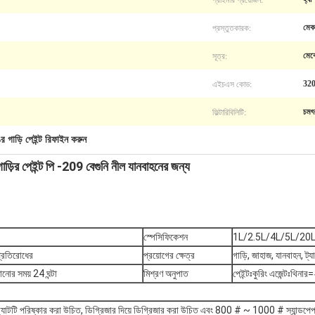
প্রস্তুতকারক:
মেক
সূত্র:
মেক্
এইচএস কোড:
32
ফিল্টারিবিলিটি:
চমৎ
ঙের গাড়ি পেইন্ট রিফাইন করুন
গাড়ির পেইন্ট পি -209 বেগুনি নীল যানবাহনের জন্য
স্পেসিফিকেশন
1L/2.5L/4L/5L/20
প্রতিরোধের
প্রয়োগের ক্ষেত্র
গাড়ি, জাহাজ, যানবাহন, ট্য
কানোর সময় 24 ঘন্টা
মিশ্রণ অনুপাত
পেইন্টঃকুরিং এজেন্টঃথিনা
াবস্ট্র্যাটটি পরিষ্কার করা উচিত, ডিগ্রিজার দিয়ে ডিগ্রিজার করা উচিত এবং 800 # ~ 1000 # স্যান্