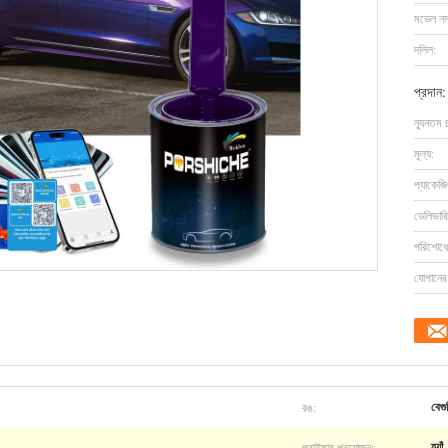
মডেল নম্
দলিল:
প্রদান:
ন্যূনতম 
মূল্য:
প্যাকেজি
ডেলিভারি
পরিশোধের
যোগানের 
রঙ:
বেগু
প্রাইমার প্রয়োজন:
হ্যাঁ