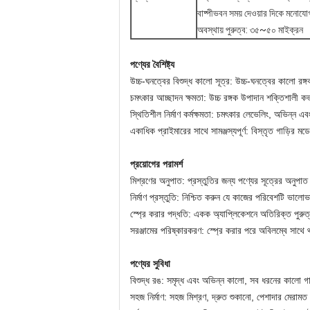
বাষ্পীভবন সময় দেওয়ার দিকে মনোযোগ
অবস্থায় পুরুত্ব: ৩৫~৫০ মাইক্রন
পণ্যের বৈশিষ্ট্য
উচ্চ-ঘনত্বের বিশুদ্ধ কালো সূত্র: উচ্চ-ঘনত্বের কালো রঙ্
চমৎকার আচ্ছাদন ক্ষমতা: উচ্চ রঙ্গক উপাদান শক্তিশালী কভ
স্থিতিশীল নির্মাণ কর্মক্ষমতা: চমৎকার লেভেলিং, অভিন্ন এব
একাধিক প্রাইমারের সাথে সামঞ্জস্যপূর্ণ: বিস্তৃত গাড়ির
প্রয়োগের পরামর্শ
মিশ্রণের অনুপাত: প্রস্তুতির জন্য পণ্যের সূত্রের অনুপাত
নির্মাণ প্রস্তুতি: নিশ্চিত করুন যে কাজের পরিবেশটি ভালোভ
স্প্রে করার পদ্ধতি: একক অ্যাপ্লিকেশনে অতিরিক্ত পুরুত্ব
সরঞ্জামের পরিষ্কারকরণ: স্প্রে করার পরে অবিলম্বে সাথে থা
পণ্যের সুবিধা
বিশুদ্ধ রঙ: সমৃদ্ধ এবং অভিন্ন কালো, সব ধরনের কালো গ
সহজ নির্মাণ: সহজ মিশ্রণ, দ্রুত শুকানো, পেশাদার মেরাম