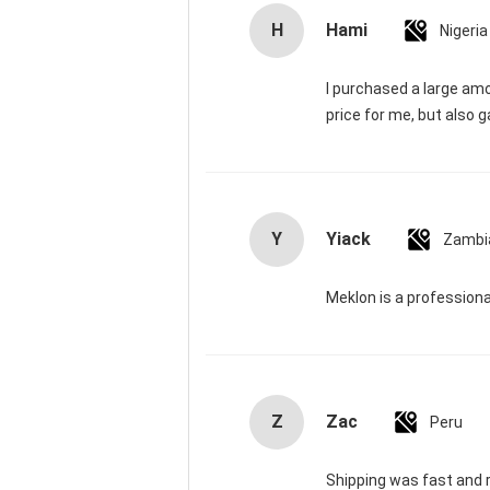
H
Hami
Nigeria
I purchased a large am
price for me, but also g
Y
Yiack
Zambi
Meklon is a professiona
Z
Zac
Peru
Shipping was fast and 