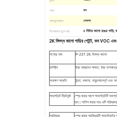
গন্ধ:
কম
প্রস্তুতকারক:
মেকলন
বিশেষভাবে তুলে ধরা:
৪ লিটার কালো রঙের গাড়ি
ক
,
2K বিশুদ্ধ কালো গাড়ির পেইন্ট, কম VOC এবং
পণ্যের নাম
P-237 2K বিশুদ্ধ কালো
বৈশিষ্ট্য
উচ্চ আচ্ছাদন ক্ষমতা, উচ্চ তাপমাত্
সংরক্ষণ পদ্ধতি
ঠান্ডা, শুকনো, বায়ুচলাচলপূর্ণ এবং 
সাবস্ট্রেট ট্রিটমেন্ট
স্প্রে করার আগে সাবস্ট্রেটটি অবশ
হবে। পালিশ করার পরে এটি পরিষ্কা
প্রক্রিয়া
স্প্রে করার প্রক্রিয়াটি সাবস্ট্রেটে