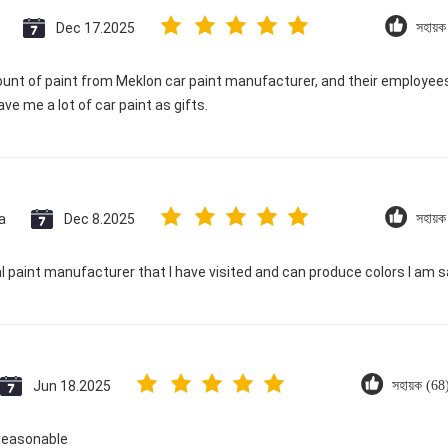
Dec 17.2025
সহায়
ount of paint from Meklon car paint manufacturer, and their employees
ave me a lot of car paint as gifts.
a
Dec 8.2025
সহায়
l paint manufacturer that I have visited and can produce colors I am sa
Jun 18.2025
সহায়ক (68
reasonable