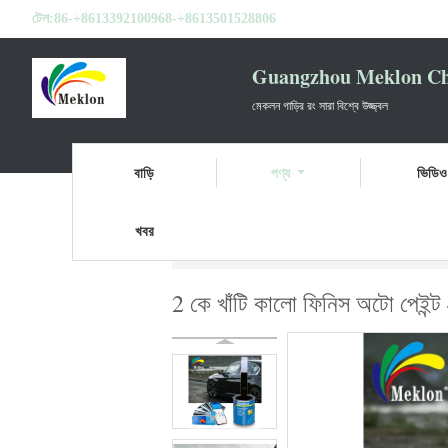
টেল:
86-+8613392100968-+8613501528806
Guangzhou Meklon Che
মেকলন গাড়ির রং সারা বিশ্বে উজ্জ্বল
বাড়ি
পণ্য
ভিডিও
খবর
বাড়ি
পণ্য
গাড়ির পেইন্ট টপ কোট
2 কে খাঁটি ক
2 কে খাঁটি কালো ফিনিস অটো পে