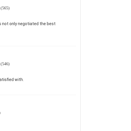
ক (565)
 not only negotiated the best
ক (546)
tisfied with.
)