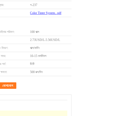
বার:
গ-237
Color Tinter System...pdf
চাহিদার পরিমাণ:
100 বাক্স
2.73USD/L-5.56USD/L
ং বিবরণ:
বাক্স/কার্টন
 সময়:
10-15 কার্যদিবস
 শর্ত:
টি/টি
ক্ষমতা:
500 বক্স/দিন
যোগাযোগ