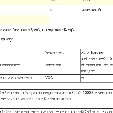
রঙ:
5000+ এরও বেশি
ম ভোকাল বিশুদ্ধ কালো গাড়ি পেইন্ট
২ কে শুদ্ধ কালো গাড়ি পেইন্ট
,
 কম গন্ধ
মিশ্রণের অনুপাত
পেইন্ট:ক harding
এজেন্ট:পাতলাকারক=2:1:0
রা প্রতিরোধ ক্ষমতা
শুকানোর সময়
পৃষ্ঠ শুকানোর সময় ২ ঘন্টা,
সময় ২৪ ঘন্টা
অন্ধকার জায়গায় সংরক্ষণ করুন
VOC
কম
্যই পরিষ্কার করতে হবে, ডিগ্রেজার দিয়ে তেলমুক্ত করতে হবে এবং 800#~1000# স্যান্ডপেপার দিয়
র করুন এবং আবার তেল অপসারণের জন্য ডিগ্রেজার ব্যবহার করুন।
র পৃষ্ঠের উপর ২ থেকে ৩ স্তর স্প্রে করার জন্য ভেজা স্প্রে ব্যবহার করে। প্রতিটি দুটি স্তরের মধ্যে ৫ থ