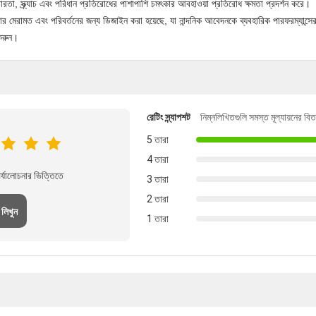
কঠোরতা, স্ক্র্যাচ এবং পরিধান প্রতিরোধের পাশাপাশি চমৎকার আবহাওয়া প্রতিরোধ ক্ষমতা প্রদর্শন করে।
মেরামত এবং পরিবর্তনের জন্য ডিজাইন করা হয়েছে, যা নান্দনিক আবেদনকে ব্যবহারিক পারফরম্যান্সে
 করুন।
রেটিং স্ন্যাপশট
নিম্নলিখিতগুলি সমস্ত মূল্যায়নের বি
5 তারা
4 তারা
্যালোচনার ভিত্তিতে
3 তারা
2 তারা
 লিখুন
1 তারা