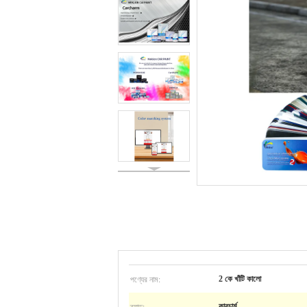
পণ্যের নাম:
2 কে খাঁটি কালো
ব্র্যান্ড:
কারচার্ম