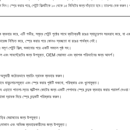
 দিন। স্প্রে করার পরে, পেইন্ট ফিল্মটিকে ১০ থেকে ১৫ মিনিটের জন্য দাঁড়াতে হবে। তারপর বেক করুন। শ
গক ব্যবহার করে, এটি গভীর, সমৃদ্ধ পেইন্ট পৃষ্ঠের সাথে ব্যতিক্রমী রঙের স্যাচুরেশন সরবরাহ করে, যা 
ারেজ নিশ্চিত করে, স্প্রে করার পরে কোনও স্বচ্ছতা বা রঙের পার্থক্য নেই।
ং মসৃণ পেইন্ট ফিল্ম, শুকানোর পরে একটি সমতল পৃষ্ঠ সহ।
 মডেল এবং সাবস্ট্রেটের জন্য উপযুক্ত, OEM মেরামত এবং ব্যাপক পরিবর্তনের জন্য আদর্শ।
 অনুযায়ী কঠোরভাবে ম্যাচিং দ্রাবক ব্যবহার করুন।
াবে বায়ুচলাচলযুক্ত এবং স্প্রে করার পৃষ্ঠটি শুকনো, পরিষ্কার এবং ধুলোমুক্ত।
 এড়াতে পাতলা-স্তর মাল্টিপল কোটের জন্য একটি পেশাদার স্প্রে বন্দুক ব্যবহার করার পরামর্শ দেওয়া 
কা দ্রাবক দিয়ে স্প্রে বন্দুকটি পরিষ্কার করুন।
াড়ির মেরামতের জন্য উপযুক্ত।
ত দোকান এবং অভিজ্ঞ ব্যবহারকারীদের জন্য উপযুক্ত।