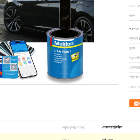
মডেল নম্
দলিল:
প্রদান:
ন্যূনতম 
মূল্য:
প্যাকেজি
ডেলিভারি
পরিশোধের
যোগানের 
ফর্মুলা কালার অ্যাপ:
মেকলনপেইন্টমিক্স
কোড:
এল-২৩৭