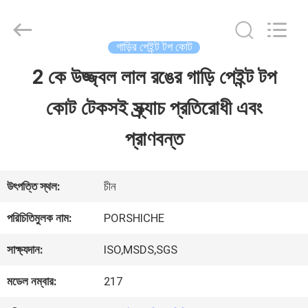
Guangzhou
Meklon
Chemical
Technology
গাড়ির পেইন্ট টপ কোট
Co.,
Ltd..
2 কে উজ্জ্বল লাল রঙের গাড়ি পেইন্ট টপ
বাড়ি
All
Rights
কোট টেকসই স্ক্র্যাচ প্রতিরোধী এবং
Reserved.
পণ্য
প্রাণবন্ত
ভিডিও
উৎপত্তি স্থল:
চীন
পরিচিতিমুলক নাম:
PORSHICHE
আমাদের
সাক্ষ্যদান:
ISO,MSDS,SGS
সম্পর্কে
মডেল নম্বার:
217