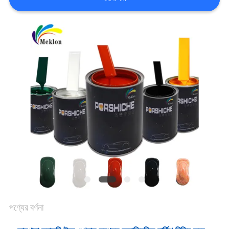
খবর
উদ্ধৃতির
জন্য
আবেদন
সাইট
ম্যাপ
গোপনীয়তা
পণ্যের বর্ণনা
নীতি