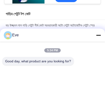
গাড়ির পেইন্ট টপ কোট
বড় উজ্জ্বল লাল গাড়ি পেইন্ট শীর্ষ কোট সরবরাহকারী অটো পেইন্ট অটোমোটিভ পেইন্ট স্প্রে
পেইন্ট
Eve
অবিষাক্ত তাপ-প্রতিরোধী উজ্জ্বল লাল গাড়ির পেইন্ট, বিবর্ণতা প্রতিরোধী শীর্ষ স্তর,
স্বয়ংচালিত গাড়ির পেইন্ট
5:34 PM
উচ্চ চকচকে গাড়ির পেইন্ট টপকোট অ্যান্টি-ক্ষয় UV সুরক্ষা অটো পেইন্ট সরবরাহকারী
Good day, what product are you looking for?
স্বয়ংচালিত রিফিনিশ পেইন্ট
সব
রিফিনিশ কার পেইন্ট
কার পেইন্ট বেসকোট