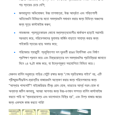
গড় স্তরের চেয়ে বেশি;
জলবায়ুগত অভিযোজন: উচ্চ তাপমাত্রা, উচ্চ আর্দ্রতা এবং শক্তিশালী
অতিবেগুনি বিকিরণের মতো সমস্যাগুলি সমাধান করার জন্য বিভিন্ন অঞ্চলের
জন্য সূত্র কাস্টমাইজ করুন;
লাভজনক: প্রস্তুতকারক কোনো মধ্যস্বত্বভোগীর মার্কআপ ছাড়াই সরাসরি
সরবরাহ করে, পরিবেশকদের মুনাফার মার্জিন বাড়াতে সাহায্য করার জন্য
পাইকারি স্তরের ছাড় অফার করে;
পরিষেবার গ্যারান্টি: প্রযুক্তিগত দল দূরবর্তী রঙের নির্দেশিকা এবং নির্মাণ
প্রশিক্ষণ প্রদান করে এবং বিক্রয়োত্তর দল সমস্যাগুলির প্রতিক্রিয়া জানাতে
দিনে ২৪ ঘণ্টা কাজ করে, যা উদ্বেগমুক্ত সহযোগিতা নিশ্চিত করে।
মেকলন বার্নিশ শুধুমাত্র গাড়ির পেইন্ট রক্ষার জন্য "শেষ প্রতিরক্ষার লাইন" নয়, এটি
গ্রীষ্মমন্ডলীয়/উপ-ক্রান্তীয় বাজারগুলি অন্বেষণ করার জন্য পরিবেশকদের জন্য
"আস্থার পাসপোর্ট"! নাইজেরিয়ার তীব্র রোদ হোক, ভারতের আর্দ্র গরম হোক বা
অন্যান্য জটিল জলবায়ু, আমরা আপনার জন্য উচ্চ-গুণমান সম্পন্ন বার্নিশ কাস্টমাইজ
করতে পারি যা "ব্যবহারযোগ্য এবং ভালোভাবে বিক্রি হয়", এবং বিশ্ব বাজার জয়ের
জন্য একসঙ্গে কাজ করতে পারি!