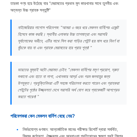
তারকা পণ্য হয়ে উঠেছে যার "মেরামতের প্রভাব মূল কারখানার সাথে তুলনীয় এবং
অত্যন্ত উচ্চ গ্রাহক সন্তুষ্টি"
নাইজেরিয়ার লাগোস পরিবেশক: "আমরা ৩ বছর ধরে মেকলন বার্নিশের এজেন্ট
হিসেবে কাজ করছি। স্থানীয় এলাকার উচ্চ তাপমাত্রা এবং সরাসরি
সূর্যালোকের অধীনে, এটির সাথে সিল করা গাড়ির পেইন্ট ছয় মাস ধরে বিবর্ণ বা
কুঁচকে যায় না এবং গ্রাহক মেরামতের হার প্রায় শূন্য! ”
ভারতের মুম্বাই অটো মেরামত চেইন: "মেকলন বার্নিশের মসৃণ প্রয়োগ, দ্রুত
শুকানো এবং হাতে না লাগা, এখানকার আর্দ্র এবং গরম জলবায়ুর জন্য
উপযুক্ত। প্রযুক্তিবিদরা এটি সহজে পরিচালনা করতে পারেন এবং গ্রাহকরা
পেইন্টের পৃষ্ঠের উজ্জ্বলতা দেখে সরাসরি অর্থ যোগ করে প্যাকেজটি আপগ্রেড
করতে পারেন! ”
পরিবেশকরা কেন মেকলন বার্নিশ বেছে নেয়?​​
নির্ভরযোগ্য গুণমান: আন্তর্জাতিক মানের পরীক্ষার রিপোর্ট দ্বারা সমর্থিত,
ফিল্মের কঠোরতা, ঔজ্জ্বল্য এবং আবহাওয়া প্রতিরোধের ক্ষমতা সবই শিল্পের