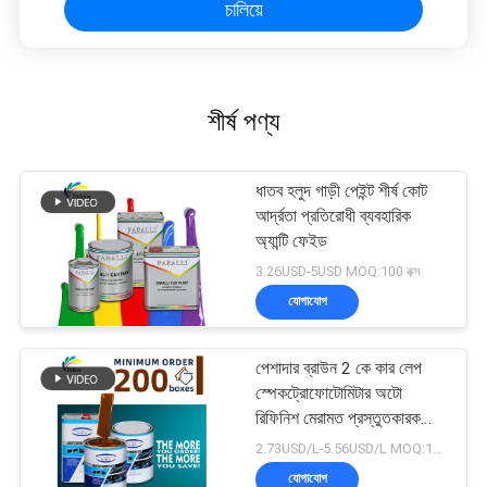
চালিয়ে
শীর্ষ পণ্য
ধাতব হলুদ গাড়ী পেইন্ট শীর্ষ কোট
আর্দ্রতা প্রতিরোধী ব্যবহারিক
অ্যান্টি ফেইড
3.26USD-5USD MOQ:100 বক্স
যোগাযোগ
পেশাদার ব্রাউন 2 কে কার লেপ
স্পেকট্রোফোটোমিটার অটো
রিফিনিশ মেরামত প্রস্তুতকারক
অটোমোবাইল গাড়ি পেইন্টিং
2.73USD/L-5.56USD/L MOQ:100 বক্স
যোগাযোগ