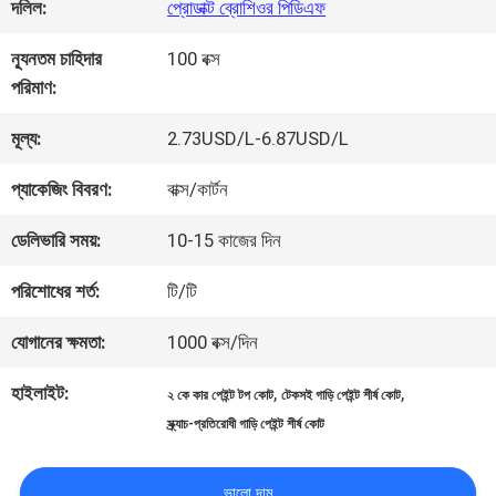
কারখানা
দলিল:
প্রোডাক্ট ব্রোশিওর পিডিএফ
ভ্রমণ
ন্যূনতম চাহিদার
100 বক্স
পরিমাণ:
মান
মূল্য:
2.73USD/L-6.87USD/L
নিয়ন্ত্রণ
প্যাকেজিং বিবরণ:
বাক্স/কার্টন
ডেলিভারি সময়:
10-15 কাজের দিন
আমাদের
পরিশোধের শর্ত:
টি/টি
সাথে
যোগানের ক্ষমতা:
1000 বক্স/দিন
যোগাযোগ
হাইলাইট:
,
,
২ কে কার পেইন্ট টপ কোট
টেকসই গাড়ি পেইন্ট শীর্ষ কোট
করুন
স্ক্র্যাচ-প্রতিরোধী গাড়ি পেইন্ট শীর্ষ কোট
ভালো দাম