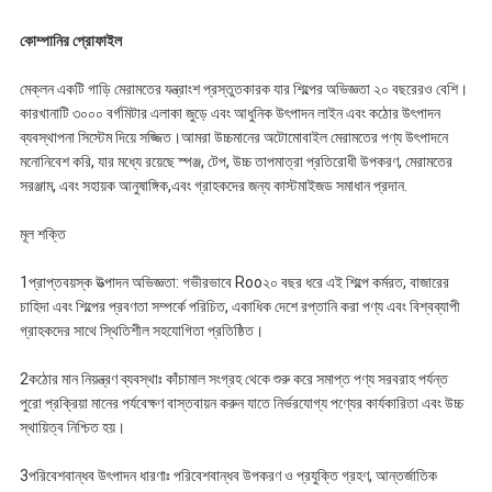
কোম্পানির প্রোফাইল
মেক্লন একটি গাড়ি মেরামতের যন্ত্রাংশ প্রস্তুতকারক যার শিল্পের অভিজ্ঞতা ২০ বছরেরও বেশি।
কারখানাটি ৩০০০ বর্গমিটার এলাকা জুড়ে এবং আধুনিক উৎপাদন লাইন এবং কঠোর উৎপাদন
ব্যবস্থাপনা সিস্টেম দিয়ে সজ্জিত।আমরা উচ্চমানের অটোমোবাইল মেরামতের পণ্য উৎপাদনে
মনোনিবেশ করি, যার মধ্যে রয়েছে স্পঞ্জ, টেপ, উচ্চ তাপমাত্রা প্রতিরোধী উপকরণ, মেরামতের
সরঞ্জাম, এবং সহায়ক আনুষাঙ্গিক,এবং গ্রাহকদের জন্য কাস্টমাইজড সমাধান প্রদান.
মূল শক্তি
1প্রাপ্তবয়স্ক উত্পাদন অভিজ্ঞতা: গভীরভাবে Roo
২০ বছর ধরে এই শিল্পে কর্মরত, বাজারের
চাহিদা এবং শিল্পের প্রবণতা সম্পর্কে পরিচিত, একাধিক দেশে রপ্তানি করা পণ্য এবং বিশ্বব্যাপী
গ্রাহকদের সাথে স্থিতিশীল সহযোগিতা প্রতিষ্ঠিত।
2কঠোর মান নিয়ন্ত্রণ ব্যবস্থাঃ কাঁচামাল সংগ্রহ থেকে শুরু করে সমাপ্ত পণ্য সরবরাহ পর্যন্ত
পুরো প্রক্রিয়া মানের পর্যবেক্ষণ বাস্তবায়ন করুন যাতে নির্ভরযোগ্য পণ্যের কার্যকারিতা এবং উচ্চ
স্থায়িত্ব নিশ্চিত হয়।
3পরিবেশবান্ধব উৎপাদন ধারণাঃ পরিবেশবান্ধব উপকরণ ও প্রযুক্তি গ্রহণ, আন্তর্জাতিক