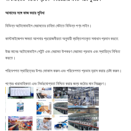
আমাদের সঙ্গে কাজ করার সুবিধা
বিভিন্ন অটোমোবাইল মেরামতের চাহিদা মেটাতে বিভিন্ন পণ্য লাইন।
কাস্টমাইজেশন ক্ষমতা আপনার প্রয়োজনীয়তা অনুযায়ী ব্যক্তিগতকৃত সমাধান প্রদান করতে.
উচ্চ মানের অটোমোবাইল পেইন্ট এবং মেরামত উপকরণ মেরামত প্রভাব এবং স্থায়িত্ব নিশ্চিত
করতে।
পরিবেশগত স্থায়িত্বের উপর ফোকাস করুন এবং পরিবেশগত প্রভাব হ্রাস করার চেষ্টা করুন।
পণ্যের ধারাবাহিকতা এবং নির্ভরযোগ্যতা নিশ্চিত করার জন্য কঠোর মান নিয়ন্ত্রণ।