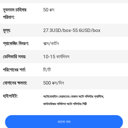
কারখানা
ন্যূনতম চাহিদার
50 বক্স
ভ্রমণ
পরিমাণ:
মূল্য:
27.3USD/box-55.6USD/box
মান
প্যাকেজিং বিবরণ:
বাক্স/কার্টন
নিয়ন্ত্রণ
ডেলিভারি সময়:
10-15 কার্যদিবস
আমাদের
পরিশোধের শর্ত:
টি/টি
সাথে
যোগানের ক্ষমতা:
500 বক্স/দিন
যোগাযোগ
হাইলাইট:
,
অটোমোবাইল মেরামতের দোকান অটো পলিস্টার প্লাস্টিক
কাস্টমাইজড সলিউশন অটো পলিস্টার পিট্টি
করুন
ভালো দাম