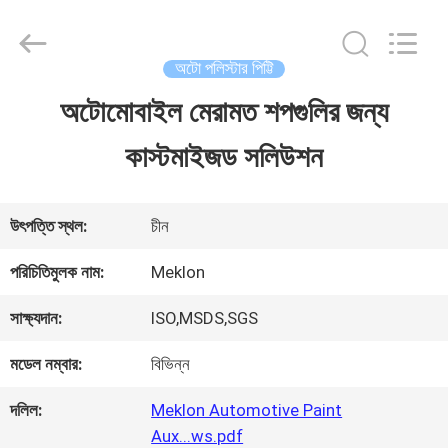
Guangzhou
Meklon
Chemical
Technology
অটো পলিস্টার পিট্টি
Co.,
Ltd..
অটোমোবাইল মেরামত শপগুলির জন্য
বাড়ি
All
Rights
কাস্টমাইজড সলিউশন
Reserved.
পণ্য
উৎপত্তি স্থল:
চীন
ভিডিও
পরিচিতিমুলক নাম:
Meklon
সাক্ষ্যদান:
ISO,MSDS,SGS
আমাদের
মডেল নম্বার:
বিভিন্ন
সম্পর্কে
দলিল:
Meklon Automotive Paint
Aux...ws.pdf