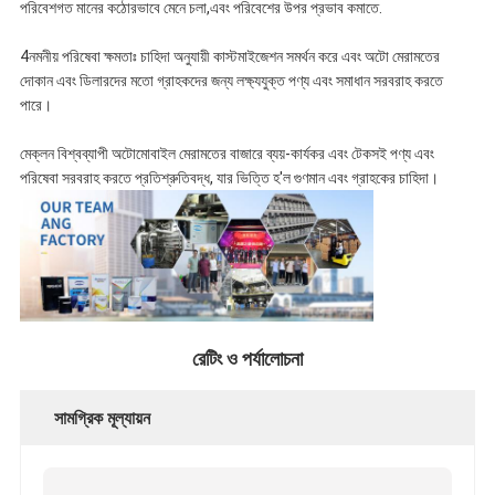
পরিবেশগত মানের কঠোরভাবে মেনে চলা,এবং পরিবেশের উপর প্রভাব কমাতে.
4নমনীয় পরিষেবা ক্ষমতাঃ চাহিদা অনুযায়ী কাস্টমাইজেশন সমর্থন করে এবং অটো মেরামতের
দোকান এবং ডিলারদের মতো গ্রাহকদের জন্য লক্ষ্যযুক্ত পণ্য এবং সমাধান সরবরাহ করতে
পারে।
মেক্লন বিশ্বব্যাপী অটোমোবাইল মেরামতের বাজারে ব্যয়-কার্যকর এবং টেকসই পণ্য এবং
পরিষেবা সরবরাহ করতে প্রতিশ্রুতিবদ্ধ, যার ভিত্তি হ'ল গুণমান এবং গ্রাহকের চাহিদা।
রেটিং ও পর্যালোচনা
সামগ্রিক মূল্যায়ন