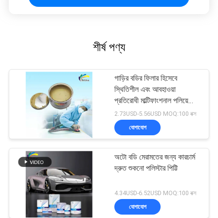
শীর্ষ পণ্য
গাড়ির বডির ফিলার হিসেবে
স্থিতিশীল এবং আবহাওয়া
প্রতিরোধী মাল্টিফাংশনাল পলিয়েস্টার
পুটি
2.73USD-5.56USD MOQ:100 বক্স
যোগাযোগ
অটো বডি মেরামতের জন্য কারচার্ম
দ্রুত শুকনো পলিস্টার পিট্টি
4.34USD-6.52USD MOQ:100 বক্স
যোগাযোগ