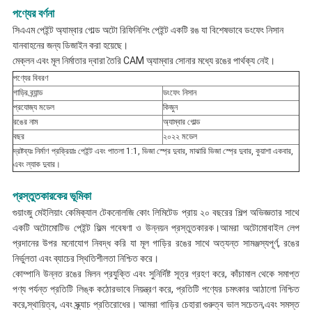
পণ্যের বর্ণনা
সিএএম পেইন্ট অ্যাম্বার গোল্ড অটো রিফিনিশিং পেইন্ট একটি রঙ যা বিশেষভাবে ডংফেং নিসান
যানবাহনের জন্য ডিজাইন করা হয়েছে।
মেক্লন এবং মূল নির্মাতার দ্বারা তৈরি CAM অ্যাম্বার সোনার মধ্যে রঙের পার্থক্য নেই।
পণ্যের বিবরণ
গাড়ির ব্র্যান্ড
ডংফেং নিসান
প্রযোজ্য মডেল
কিজুন
রঙের নাম
অ্যাম্বার গোল্ড
বছর
২০২২ মডেল
দ্রষ্টব্যঃ নির্মাণ প্রক্রিয়াঃ পেইন্ট এবং পাতলা 1:1, ভিজা স্প্রে দুবার, মাঝারি ভিজা স্প্রে দুবার, কুয়াশা একবার,
এবং ল্যাক দুবার।
প্রস্তুতকারকের ভূমিকা
গুয়াংজু মেইলিয়াং কেমিক্যাল টেকনোলজি কোং লিমিটেড প্রায় ২০ বছরের শিল্প অভিজ্ঞতার সাথে
একটি অটোমোটিভ পেইন্ট ফিল্ম গবেষণা ও উন্নয়ন প্রস্তুতকারক।আমরা অটোমোবাইল লেপ
প্রদানের উপর মনোযোগ নিবদ্ধ করি যা মূল গাড়ির রঙের সাথে অত্যন্ত সামঞ্জস্যপূর্ণ, রঙের
নির্ভুলতা এবং ব্যাচের স্থিতিশীলতা নিশ্চিত করে।
কোম্পানি উন্নত রঙের মিলন প্রযুক্তি এবং সুনির্দিষ্ট সূত্র গ্রহণ করে, কাঁচামাল থেকে সমাপ্ত
পণ্য পর্যন্ত প্রতিটি লিঙ্ক কঠোরভাবে নিয়ন্ত্রণ করে, প্রতিটি পণ্যের চমৎকার আঠালো নিশ্চিত
করে,স্থায়িত্ব, এবং স্ক্র্যাচ প্রতিরোধের। আমরা গাড়ির চেহারা গুরুত্ব ভাল সচেতন,এবং সমস্ত