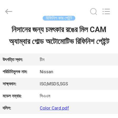
Guangzhou
Meklon
Chemical
Technology
রিফিনিশ কার পেইন্ট
Co.,
Ltd..
নিসানের জন্য চমৎকার রঙের মিল CAM
বাড়ি
All
Rights
অ্যাম্বার গোল্ড অটোমোটিভ রিফিনিশ পেইন্ট
Reserved.
পণ্য
উৎপত্তি স্থল:
চীন
ভিডিও
পরিচিতিমুলক নাম:
Nissan
সাক্ষ্যদান:
ISO,MSDS,SGS
আমাদের
মডেল নম্বার:
সিএএম
সম্পর্কে
দলিল:
Color Card.pdf