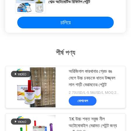
গোল্ড অটোমোটিভ রিফিনিশ পেইন্ট
চালিয়ে
শীর্ষ পণ্য
অরিজিনাল কারখানার গ্রেড রঙ
মেলে উচ্চ চকচকে ধাতব উজ্জ্বল
লাল গাড়ী মেরামতের পেইন্ট
2.73USD/L-5.56USD/L MOQ:200 এল
যোগাযোগ
1K উচ্চ শক্ত সবুজ নীল
অটোমোবাইল মেরামত পেইন্ট জন্য