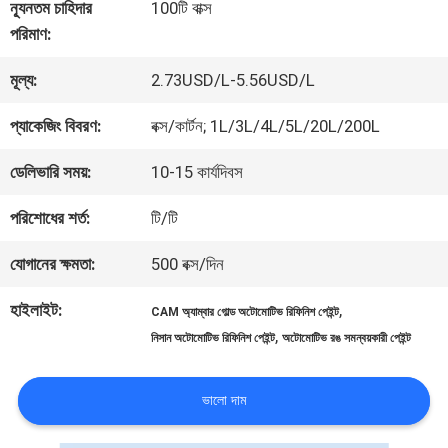
কারখানা
ন্যূনতম চাহিদার
100টি বাক্স
পরিমাণ:
ভ্রমণ
মূল্য:
2.73USD/L-5.56USD/L
মান
প্যাকেজিং বিবরণ:
বক্স/কার্টন; 1L/3L/4L/5L/20L/200L
নিয়ন্ত্রণ
ডেলিভারি সময়:
10-15 কার্যদিবস
পরিশোধের শর্ত:
টি/টি
আমাদের
যোগানের ক্ষমতা:
500 বক্স/দিন
সাথে
হাইলাইট:
,
CAM অ্যাম্বার গোল্ড অটোমোটিভ রিফিনিশ পেইন্ট
যোগাযোগ
,
নিসান অটোমোটিভ রিফিনিশ পেইন্ট
অটোমোটিভ রঙ সমন্বয়কারী পেইন্ট
করুন
ভালো দাম