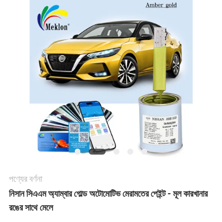
খবর
উদ্ধৃতির
জন্য
আবেদন
সাইট
ম্যাপ
পণ্যের বর্ণনা
গোপনীয়তা
নিসান সিএএম অ্যাম্বার গোল্ড অটোমোটিভ মেরামতের পেইন্ট - মূল কারখানার
নীতি
রঙের সাথে মেলে