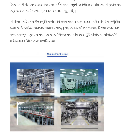
টিরও বেশি গ্রাহক রয়েছে।জাহাজ নির্মাণ এবং যন্ত্রপাতি নির্মাতারাআমাদের পণ্যগুলি বহু
বছর ধরে দেশ-বিদেশের গ্রাহকদের দ্বারা পছন্দসই।
আমাদের অটোমোবাইল পেইন্ট গুদামে বিভিন্ন ধরণের এবং রঙের অটোমোবাইল পেইন্টের
জন্য ডেডিকেটেড স্টোরেজ অঞ্চল রয়েছে।এই এলাকাগুলিতে প্রায়ই বিশেষ তাক এবং
সঞ্চয় ব্যবস্থা ব্যবহার করা হয় যাতে নিশ্চিত করা যায় যে পেইন্ট বালতি বা বালতিগুলি
সঠিকভাবে সঞ্চিত এবং সংগঠিত হয়.