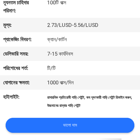
কারখানা
ন্যূনতম চাহিদার
100টি বাক্স
পরিমাণ:
ভ্রমণ
মূল্য:
2.73/LUSD-5.56/LUSD
মান
প্যাকেজিং বিবরণ:
ক্যান/কার্টন
নিয়ন্ত্রণ
ডেলিভারি সময়:
7-15 কার্যদিবস
পরিশোধের শর্ত:
টি/টি
আমাদের
যোগানের ক্ষমতা:
1000 বাক্স/দিন
সাথে
হাইলাইট:
,
,
রাসায়নিক প্রতিরোধী গাড়ি পেইন্ট
কম দূষণকারী গাড়ি পেইন্ট রিফাইন করুন
যোগাযোগ
উচ্চমানের রান্নার গাড়ি পেইন্ট
করুন
ভালো দাম