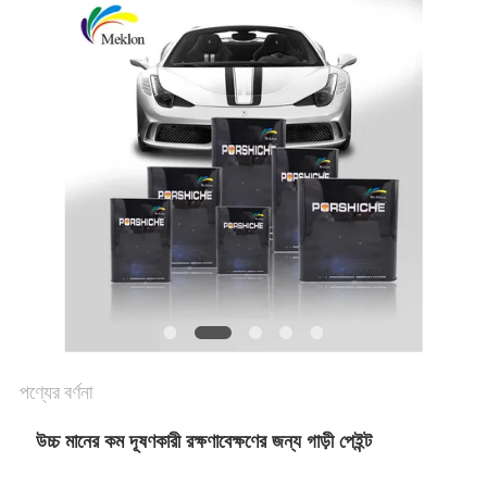
খবর
উদ্ধৃতির
জন্য
আবেদন
সাইট
ম্যাপ
পণ্যের বর্ণনা
গোপনীয়তা
উচ্চ মানের কম দূষণকারী রক্ষণাবেক্ষণের জন্য গাড়ী পেইন্ট
নীতি