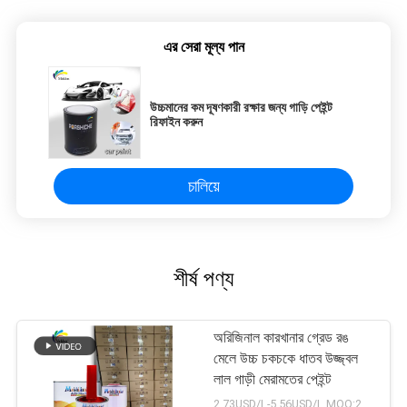
এর সেরা মূল্য পান
উচ্চমানের কম দূষণকারী রক্ষার জন্য গাড়ি পেইন্ট
রিফাইন করুন
চালিয়ে
শীর্ষ পণ্য
অরিজিনাল কারখানার গ্রেড রঙ
মেলে উচ্চ চকচকে ধাতব উজ্জ্বল
লাল গাড়ী মেরামতের পেইন্ট
2.73USD/L-5.56USD/L MOQ:200 এল