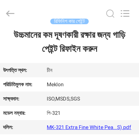
Guangzhou
Meklon
Chemical
Technology
রিফিনিশ কার পেইন্ট
Co.,
Ltd..
উচ্চমানের কম দূষণকারী রক্ষার জন্য গাড়ি
বাড়ি
All
Rights
পেইন্ট রিফাইন করুন
Reserved.
পণ্য
উৎপত্তি স্থল:
চীন
ভিডিও
পরিচিতিমুলক নাম:
Meklon
সাক্ষ্যদান:
ISO,MSDS,SGS
আমাদের
মডেল নম্বার:
পি-321
সম্পর্কে
দলিল:
MK-321 Extra Fine White Pea...S).pdf