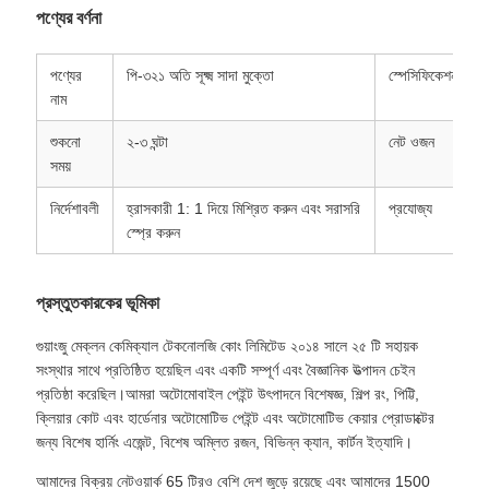
পণ্যের বর্ণনা
পণ্যের
পি-৩২১ অতি সূক্ষ্ম সাদা মুক্তো
স্পেসিফিকেশন
নাম
শুকনো
২-৩ ঘন্টা
নেট ওজন
সময়
নির্দেশাবলী
হ্রাসকারী 1: 1 দিয়ে মিশ্রিত করুন এবং সরাসরি
প্রযোজ্য
স্প্রে করুন
প্রস্তুতকারকের ভূমিকা
গুয়াংজু মেক্লন কেমিক্যাল টেকনোলজি কোং লিমিটেড ২০১৪ সালে ২৫ টি সহায়ক
সংস্থার সাথে প্রতিষ্ঠিত হয়েছিল এবং একটি সম্পূর্ণ এবং বৈজ্ঞানিক উত্পাদন চেইন
প্রতিষ্ঠা করেছিল।আমরা অটোমোবাইল পেইন্ট উৎপাদনে বিশেষজ্ঞ, শিল্প রং, পিট্টি,
ক্লিয়ার কোট এবং হার্ডেনার অটোমোটিভ পেইন্ট এবং অটোমোটিভ কেয়ার প্রোডাক্টের
জন্য বিশেষ হার্নিং এজেন্ট, বিশেষ অম্লিত রজন, বিভিন্ন ক্যান, কার্টন ইত্যাদি।
আমাদের বিক্রয় নেটওয়ার্ক 65 টিরও বেশি দেশ জুড়ে রয়েছে এবং আমাদের 1500