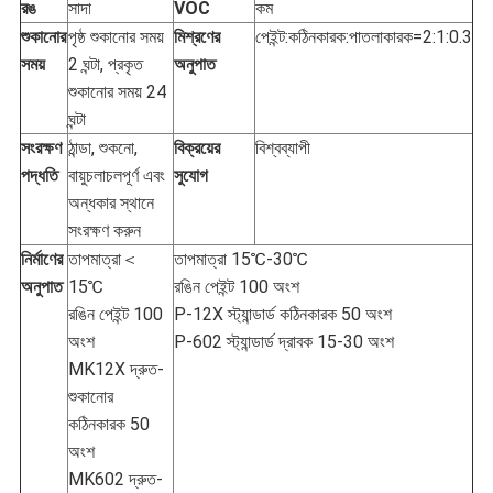
রঙ
সাদা
VOC
কম
শুকানোর
পৃষ্ঠ শুকানোর সময়
মিশ্রণের
পেইন্ট:কঠিনকারক:পাতলাকারক=2:1:0.3
সময়
2 ঘন্টা, প্রকৃত
অনুপাত
শুকানোর সময় 24
ঘন্টা
সংরক্ষণ
ঠান্ডা, শুকনো,
বিক্রয়ের
বিশ্বব্যাপী
পদ্ধতি
বায়ুচলাচলপূর্ণ এবং
সুযোগ
অন্ধকার স্থানে
সংরক্ষণ করুন
নির্মাণের
তাপমাত্রা＜
তাপমাত্রা 15℃-30℃
অনুপাত
15℃
রঙিন পেইন্ট 100 অংশ
রঙিন পেইন্ট 100
P-12X স্ট্যান্ডার্ড কঠিনকারক 50 অংশ
অংশ
P-602 স্ট্যান্ডার্ড দ্রাবক 15-30 অংশ
MK12X দ্রুত-
শুকানোর
কঠিনকারক 50
অংশ
MK602 দ্রুত-