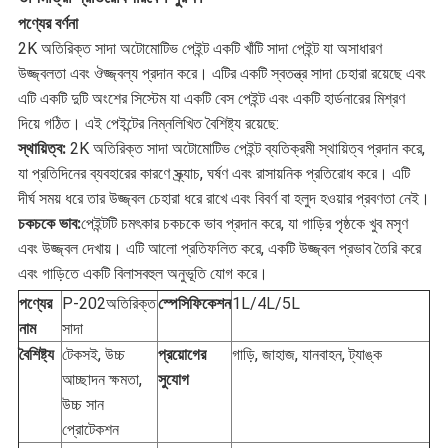
পণ্যের বর্ণনা
2K অতিরিক্ত সাদা অটোমোটিভ পেইন্ট একটি খাঁটি সাদা পেইন্ট যা অসাধারণ
উজ্জ্বলতা এবং ঔজ্জ্বল্য প্রদান করে। এটির একটি স্বতন্ত্র সাদা চেহারা রয়েছে এবং
এটি একটি দুটি অংশের সিস্টেম যা একটি বেস পেইন্ট এবং একটি হার্ডনারের মিশ্রণ
দিয়ে গঠিত। এই পেইন্টের নিম্নলিখিত বৈশিষ্ট্য রয়েছে:
স্থায়িত্ব:
2K অতিরিক্ত সাদা অটোমোটিভ পেইন্ট ব্যতিক্রমী স্থায়িত্ব প্রদান করে,
যা প্রতিদিনের ব্যবহারের কারণে স্ক্র্যাচ, ঘর্ষণ এবং রাসায়নিক প্রতিরোধ করে। এটি
দীর্ঘ সময় ধরে তার উজ্জ্বল চেহারা ধরে রাখে এবং বিবর্ণ বা হলুদ হওয়ার প্রবণতা নেই।
চকচকে ভাব:
পেইন্টটি চমৎকার চকচকে ভাব প্রদান করে, যা গাড়ির পৃষ্ঠকে খুব মসৃণ
এবং উজ্জ্বল দেখায়। এটি আলো প্রতিফলিত করে, একটি উজ্জ্বল প্রভাব তৈরি করে
এবং গাড়িতে একটি বিলাসবহুল অনুভূতি যোগ করে।
পণ্যের
P-202অতিরিক্ত
স্পেসিফিকেশন
1L/4L/5L
নাম
সাদা
বৈশিষ্ট্য
টেকসই, উচ্চ
প্রয়োগের
গাড়ি, জাহাজ, যানবাহন, ট্যাঙ্ক
আচ্ছাদন ক্ষমতা,
সুযোগ
উচ্চ সান
প্রোটেকশন