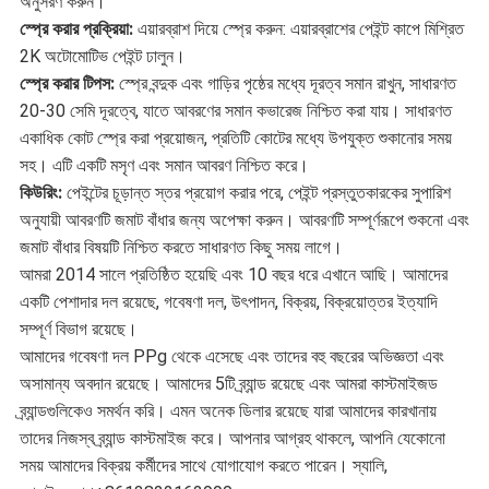
অনুসরণ করুন।
স্প্রে করার প্রক্রিয়া:
এয়ারব্রাশ দিয়ে স্প্রে করুন: এয়ারব্রাশের পেইন্ট কাপে মিশ্রিত
2K অটোমোটিভ পেইন্ট ঢালুন।
স্প্রে করার টিপস:
স্প্রে বন্দুক এবং গাড়ির পৃষ্ঠের মধ্যে দূরত্ব সমান রাখুন, সাধারণত
20-30 সেমি দূরত্বে, যাতে আবরণের সমান কভারেজ নিশ্চিত করা যায়। সাধারণত
একাধিক কোট স্প্রে করা প্রয়োজন, প্রতিটি কোটের মধ্যে উপযুক্ত শুকানোর সময়
সহ। এটি একটি মসৃণ এবং সমান আবরণ নিশ্চিত করে।
কিউরিং:
পেইন্টের চূড়ান্ত স্তর প্রয়োগ করার পরে, পেইন্ট প্রস্তুতকারকের সুপারিশ
অনুযায়ী আবরণটি জমাট বাঁধার জন্য অপেক্ষা করুন। আবরণটি সম্পূর্ণরূপে শুকনো এবং
জমাট বাঁধার বিষয়টি নিশ্চিত করতে সাধারণত কিছু সময় লাগে।
আমরা 2014 সালে প্রতিষ্ঠিত হয়েছি এবং 10 বছর ধরে এখানে আছি। আমাদের
একটি পেশাদার দল রয়েছে, গবেষণা দল, উৎপাদন, বিক্রয়, বিক্রয়োত্তর ইত্যাদি
সম্পূর্ণ বিভাগ রয়েছে।
আমাদের গবেষণা দল PPg থেকে এসেছে এবং তাদের বহু বছরের অভিজ্ঞতা এবং
অসামান্য অবদান রয়েছে। আমাদের 5টি ব্র্যান্ড রয়েছে এবং আমরা কাস্টমাইজড
ব্র্যান্ডগুলিকেও সমর্থন করি। এমন অনেক ডিলার রয়েছে যারা আমাদের কারখানায়
তাদের নিজস্ব ব্র্যান্ড কাস্টমাইজ করে। আপনার আগ্রহ থাকলে, আপনি যেকোনো
সময় আমাদের বিক্রয় কর্মীদের সাথে যোগাযোগ করতে পারেন। স্যালি,