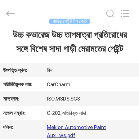
Guangzhou
Meklon
Chemical
Technology
গাড়ির পেইন্ট টপ কোট
Co.,
Ltd..
উচ্চ কভারেজ উচ্চ তাপমাত্রা প্রতিরোধের
বাড়ি
All
Rights
সঙ্গে বিশেষ সাদা গাড়ী মেরামতের পেইন্ট
Reserved.
পণ্য
উৎপত্তি স্থল:
চীন
ভিডিও
পরিচিতিমুলক নাম:
CarCharm
সাক্ষ্যদান:
ISO,MSDS,SGS
আমাদের
মডেল নম্বার:
C-202 অতিরিক্ত সাদা
সম্পর্কে
দলিল:
Meklon Automotive Paint
Aux...ws.pdf