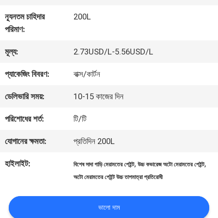
কারখানা
ন্যূনতম চাহিদার
200L
ভ্রমণ
পরিমাণ:
মূল্য:
2.73USD/L-5.56USD/L
মান
প্যাকেজিং বিবরণ:
বাক্স/কার্টন
নিয়ন্ত্রণ
ডেলিভারি সময়:
10-15 কাজের দিন
আমাদের
পরিশোধের শর্ত:
টি/টি
সাথে
যোগানের ক্ষমতা:
প্রতিদিন 200L
যোগাযোগ
হাইলাইট:
,
,
বিশেষ সাদা গাড়ি মেরামতের পেইন্ট
উচ্চ কভারেজ অটো মেরামতের পেইন্ট
অটো মেরামতের পেইন্ট উচ্চ তাপমাত্রা প্রতিরোধী
করুন
ভালো দাম