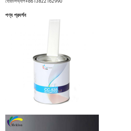
হোয়াটসঅ্যাপ+8613822162990
পণ্য প্রদর্শন