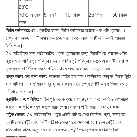
25℃
70℃-এ বেক
5 মিনিট
10 মিনিট
25 মিনিট
50 মিনিট
করুন
নির্মাণ কর্মক্ষমতা:
এই পেইন্টটির ভালো নির্মাণ কর্মক্ষমতা রয়েছে এবং এটি প্রয়োগ ও
স্প্রে করা সহজ। এটি সমান কভারেজ প্রদান করে এবং একটি শক্তিশালী আবরণ
তৈরি করে।
2K অতিরিক্ত সাদা অটোমোটিভ পেইন্ট প্রয়োগের জন্য নিম্নলিখিত পদক্ষেপগুলির
প্রয়োজন: গাড়ির পৃষ্ঠ পরিষ্কার করুন: গাড়ির পৃষ্ঠ পরিষ্কার করতে এবং এটি ময়লা ও
ধুলোমুক্ত তা নিশ্চিত করতে গাড়ির ধোয়ার তরল এবং জল ব্যবহার করুন।
মাস্ক করুন এবং রক্ষা করুন:
আপনার গাড়ির চারপাশে প্লাস্টিকের মোড়ক, নিউজপ্রিন্ট
বা একটি পেশাদার মাস্কিং পণ্য ব্যবহার করুন যাতে স্প্রে পেইন্ট অনাকাঙ্ক্ষিত স্থানে
পৌঁছাতে না পারে।
গ্রাইন্ডিং এবং পলিশিং:
গাড়ির পৃষ্ঠ থেকে পুরানো পেইন্ট, দাগ এবং অক্সাইড অপসারণ
করতে এবং পৃষ্ঠকে মসৃণ করতে স্যান্ডপেপার এবং পলিশিং সরঞ্জাম ব্যবহার করুন।
পেইন্ট মেশান:
2K অটোমোটিভ পেইন্ট একটি দুটি অংশের সিস্টেম পেইন্ট, সাধারণত
একটি বেস পেইন্ট এবং একটি কঠিনকারকের সাথে মেশানো হয়। বেস পেইন্ট এবং
কঠিনকারক সঠিক অনুপাতে মেশানোর জন্য পেইন্ট প্রস্তুতকারকের নির্দেশাবলী