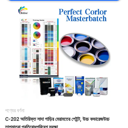
খবর
উদ্ধৃতির
জন্য
আবেদন
SITEMAP
গোপনীয়তা
নীতি
পণ্যের বর্ণনা
C-202 অতিরিক্ত সাদা গাড়ির মেরামতের পেইন্ট, উচ্চ কভারেজউচ্চ
তাপমাত্রা প্রতিরোধপরিবেশ সুরক্ষা