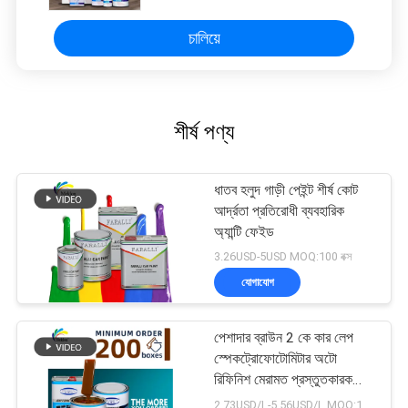
চালিয়ে
শীর্ষ পণ্য
ধাতব হলুদ গাড়ী পেইন্ট শীর্ষ কোট
আর্দ্রতা প্রতিরোধী ব্যবহারিক
অ্যান্টি ফেইড
3.26USD-5USD MOQ:100 বক্স
যোগাযোগ
পেশাদার ব্রাউন 2 কে কার লেপ
স্পেকট্রোফোটোমিটার অটো
রিফিনিশ মেরামত প্রস্তুতকারক
অটোমোবাইল গাড়ি পেইন্টিং
2.73USD/L-5.56USD/L MOQ:100 বক্স