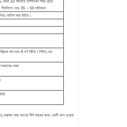
যে 5 থেকে 10 মিনিটের বাষ্পীভবন সময় ছেড়ে
মের স্থিতিতে বেধঃ 35 ~ 50 মাইক্রন
র দিয়ে পোলিশ করা উচিত।
ত্বিক মান হলঃ 8 বর্গ মিটার / লিটার,এবং
র্ণ শুকানোর সময়
ন
িনিট
করে,মেরামত করা অংশের দীর্ঘ সময়ের জন্য একটি ভাল চেহারা