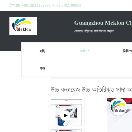
টেল:
86-+8613822162990-+8613392100968
Guangzhou Meklon Che
মেকলন গাড়ির রং সারা বিশ্বে উজ্জ্বল
বাড়ি
পণ্য
ভিডিও
খবর
বাড়ি
পণ্য
গাড়ির পেইন্ট টপ কোট
উচ্চ কভারেজ উ
উচ্চ কভারেজ উচ্চ অতিরিক্ত সাদা অ