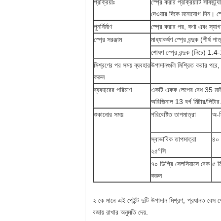
প্রক্রিয়াঃ
স্প্রে করার প্রক্রিয়াটি সাবস্
দেওয়ার দিকে মনোযোগ দিন। স্প
পুনর্নির্মাণ
স্প্রে করার পর, কণা এবং স্যা
স্প্রে সরঞ্জাম
মাধ্যাকর্ষণ স্প্রে বন্দুক (শ
শোষণ স্প্রে বন্দুক (নিচে)
মিশ্রণের পর সময় ব্যবহার
উপাদানগুলি মিশ্রিত করার পরে, 
করুন
ব্যবহারের পরিমাণ
একটি একক লেপের বেধ 35 মাইক্র
অরিজিনাল 13 বর্গ মিটার/লিটার
শুকানোর সময়
পরিবেষ্টিত তাপমাত্রা
অ-স
স্বাভাবিক তাপমাত্রা
৪০ 
২৫°সি
৭০ ডিগ্রি সেলসিয়াসে বেক
৫ ম
করুন
২ কে মানে এই পেইন্ট দুটি উপাদান মিশ্রণ, প্রধানত বেস প
বজায় রাখার অনুমতি দেয়.