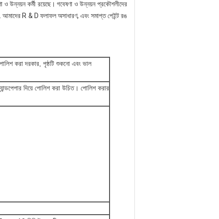
ণা ও উন্নয়ন কর্মী রয়েছে। গবেষণা ও উন্নয়ন প্রকৌশলীদের
্ভাবন. আমাদের R & D ফলাফল অসাধারণ, এবং সমাপ্ত পেইন্ট রঙ
ানে পোলিশ করা দরকার, পৃষ্ঠটি শুকনো এবং ভাল
 স্যান্ডপেপার দিয়ে পোলিশ করা উচিত। পোলিশ করার