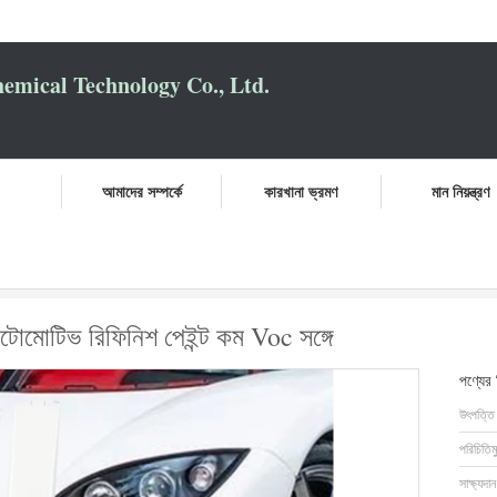
mical Technology Co., Ltd.
আমাদের সম্পর্কে
কারখানা ভ্রমণ
মান নিয়ন্ত্রণ
চ্চ অতিরিক্ত সাদা অটোমোটিভ রিফিনিশ পেইন্ট কম Voc সঙ্গে
টোমোটিভ রিফিনিশ পেইন্ট কম Voc সঙ্গে
পণ্যের
উৎপত্তি
পরিচিতিম
সাক্ষ্যদান