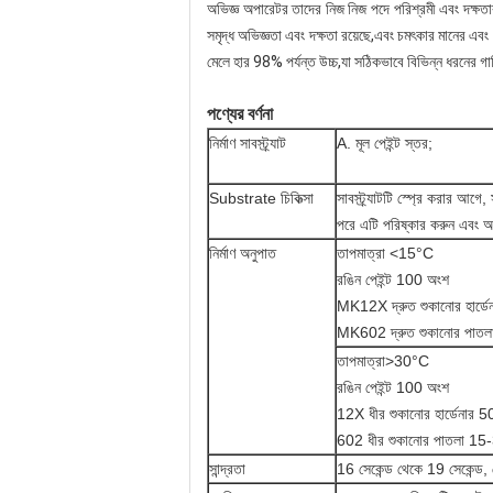
অভিজ্ঞ অপারেটর তাদের নিজ নিজ পদে পরিশ্রমী এবং দক্ষতার 
সমৃদ্ধ অভিজ্ঞতা এবং দক্ষতা রয়েছে,এবং চমৎকার মানের এবং
মেলে হার 98% পর্যন্ত উচ্চ,যা সঠিকভাবে বিভিন্ন ধরনের গা
পণ্যের বর্ণনা
নির্মাণ সাবস্ট্র্যাট
A. মূল পেইন্ট স্তর;
Substrate চিকিত্সা
সাবস্ট্র্যাটটি স্প্রে করার আ
পরে এটি পরিষ্কার করুন এবং আ
নির্মাণ অনুপাত
তাপমাত্রা <15°C
রঙিন পেইন্ট 100 অংশ
MK12X দ্রুত শুকানোর হার্ডে
MK602 দ্রুত শুকানোর পাত
তাপমাত্রা>30°C
রঙিন পেইন্ট 100 অংশ
12X ধীর শুকানোর হার্ডেনার 
602 ধীর শুকানোর পাতলা 15
সান্দ্রতা
16 সেকেন্ড থেকে 19 সেকেন্ড, স্