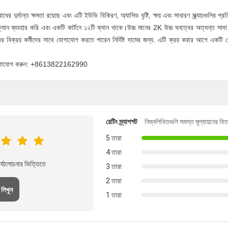
 দুর্দান্ত ক্ষমতা রয়েছে এবং এটি ইউভি বিকিরণ, অ্যাসিড বৃষ্টি, ক্ষয় এবং সাধারণ স্ক্র্যাচগুলির প
ন ব্যবহার করি এবং একটি কার্টনে ১২টি ক্যান থাকে।উচ্চ মানের 2K উচ্চ ঘনত্বের অত্যন্ত সাদা গা
িক্রয় কর্মীদের সাথে যোগাযোগ করতে পারেন নির্দিষ্ট দামের জন্য. এটি ক্রয় করার আগে একটি পেশ
থে যোগাযোগ করুন: +8613822162990
রেটিং স্ন্যাপশট
নিম্নলিখিতগুলি সমস্ত মূল্যায়নের বি
5 তারা
4 তারা
্যালোচনার ভিত্তিতে
3 তারা
2 তারা
 লিখুন
1 তারা