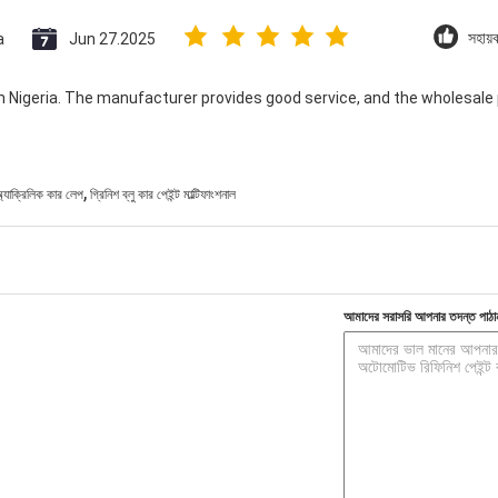
a
Jun 27.2025
সহায়
 in Nigeria. The manufacturer provides good service, and the wholesale
,
 অ্যাক্রিলিক কার লেপ
গ্রিনিশ ব্লু কার পেইন্ট মাল্টিফাংশনাল
আমাদের সরাসরি আপনার তদন্ত পাঠা