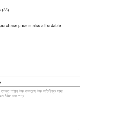
ক (88)
 purchase price is also affordable
ন