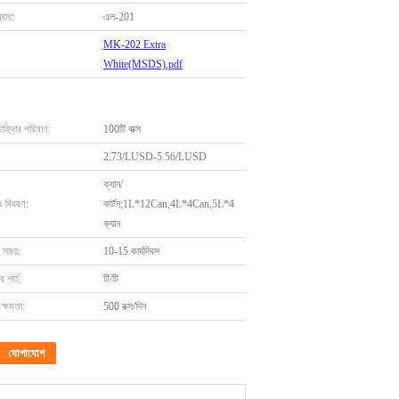
বার:
এল-201
MK-202 Extra
White(MSDS).pdf
চাহিদার পরিমাণ:
100টি বাক্স
2.73/LUSD-5.56/LUSD
ক্যান/
ং বিবরণ:
কার্টন;1L*12Can,4L*4Can,5L*4
ক্যান
 সময়:
10-15 কার্যদিবস
 শর্ত:
টি/টি
ক্ষমতা:
500 বক্স/দিন
যোগাযোগ