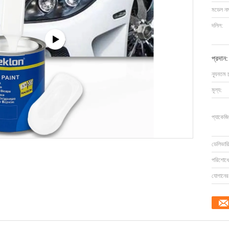
মডেল নম্
দলিল:
প্রদান:
ন্যূনতম 
মূল্য:
প্যাকেজি
ডেলিভারি
পরিশোধের
যোগানের 