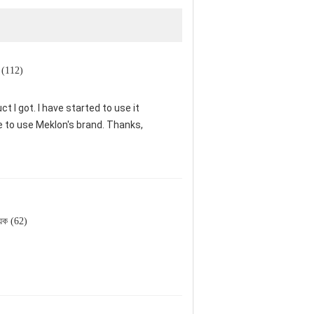
ক (112)
t I got. I have started to use it
ue to use Meklon's brand. Thanks,
য়ক (62)