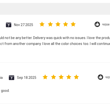
Nov 27.2025
সহায়
ld not be any better. Delivery was quick with no issues. I love the produc
ct from another company. I love all the color choices too. I will contin
ia
Sep 18.2025
সহা
o good.