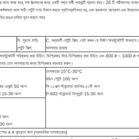
সাথে কাজ করে, দক্ষ উত্পাদনের জন্য একটি শক্ত কর্মী গ্যারান্টি প্রদান করে। 20 টি পরীক্ষাগার গবেষ
 কর্মক্ষমতা সঙ্গে গাড়ী পেইন্ট পণ্য বিকাশ করতে প্রতিশ্রুতিবদ্ধ হয়, এবং ক্রমাগত অন্বেষণ এবং উদ
ড়ির রঙের চাহিদা পূরণ করতে পারে.
বি. পুরনো গাড়ি
C. মধ্যবর্তী পেইন্ট ফিল্ম; নোট করুন যে নির্মাণ সাবস্ট্র্যাটটি সাবধ
পেইন্ট ফিল্ম;
অবস্থায় রয়েছে
গে, সাবস্ট্র্যাটটি পরিষ্কার করা উচিত, ডিগ্রিজার দিয়ে ডিগ্রিজার করা উচিত এবং 800 # ~ 1000 #
বার তেল অপসারণের জন্য ডিগ্রিজার ব্যবহার করুন।
তাপমাত্রা 15°C-30°C
রঙিন পেইন্ট 100 অংশ
নার এজেন্ট 50 অংশ
পি-১২এক্স স্ট্যান্ডার্ড হার্ডনার ৫০টি অংশ
লা 15-30 অংশ
P-602 স্ট্যান্ডার্ড ডিলুয়েন্ট 15-30 অংশ
50 অংশ
-30 অংশ
প্রে 4 # সান্দ্রতা কাপ (স্বাভাবিক তাপমাত্রায়)