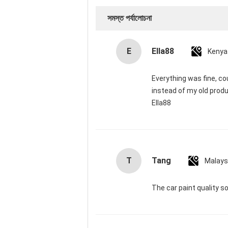
সমস্ত পর্যালোচনা
E
Ella88
Kenya
Everything was fine, cou
instead of my old produ
Ella88
T
Tang
Malays
The car paint quality s