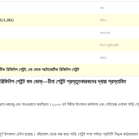
নাম:
টাইপ:
KG/1.2KG
কভারেজ:
বিবর্ণ প্রতিরোধী:
রাজ্য:
টিভ রিফিনিশ পেইন্ট
লো ভোক অটোমোটিভ রিফিনিশ পেইন্ট
,
রিফিনিশ পেইন্ট কম ভোক্---
চীনা পেইন্ট প্রস্তুতকারকদের দ্বারা প্রস্তাবিত
ে গুয়াংজু এবং শাওগুয়ানে অবস্থিত।২,০০০ বর্গ মিটার উৎপাদন কর্মশালা এবং স্টোরেজ এলাকা গাড়ি পেইন
ণ উৎপাদন চেইন রয়েছে। কাঁচামাল থেকে শুরু করে গাড়ি পেইন্ট পণ্য পর্যন্ত প্রতিটি লিঙ্ক কঠোরভাবে ন