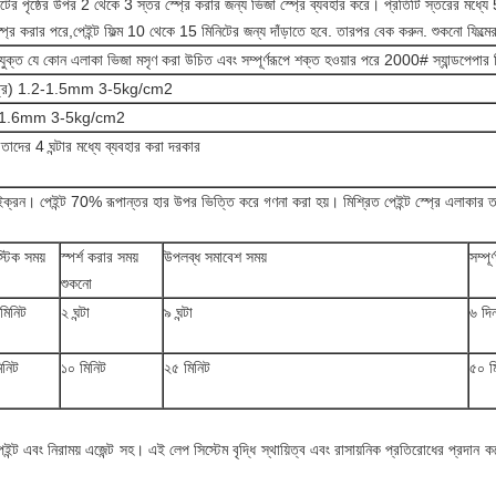
ট্র্যাটের পৃষ্ঠের উপর 2 থেকে 3 স্তর স্প্রে করার জন্য ভিজা স্প্রে ব্যবহার করে। প্রতিটি স্তরের মধ্
্রে করার পরে,পেইন্ট ফিল্ম 10 থেকে 15 মিনিটের জন্য দাঁড়াতে হবে. তারপর বেক করুন. শুকনো ফিল্
গযুক্ত যে কোন এলাকা ভিজা মসৃণ করা উচিত এবং সম্পূর্ণরূপে শক্ত হওয়ার পরে 2000# স্যান্ডপেপা
ীর্ষ পাত্র) 1.2-1.5mm 3-5kg/cm2
 1.4-1.6mm 3-5kg/cm2
তাদের 4 ঘন্টার মধ্যে ব্যবহার করা দরকার
ন। পেইন্ট 70% রূপান্তর হার উপর ভিত্তি করে গণনা করা হয়। মিশ্রিত পেইন্ট স্প্রে এলাকার তাত্
.
্টিক সময়
স্পর্শ করার সময়
উপলব্ধ সমাবেশ সময়
সম্পূ
শুকনো
মিনিট
২ ঘন্টা
৯ ঘন্টা
৬ দি
িনিট
১০ মিনিট
২৫ মিনিট
৫০ ম
েইন্ট এবং নিরাময় এজেন্ট সহ। এই লেপ সিস্টেম বৃদ্ধি স্থায়িত্ব এবং রাসায়নিক প্রতিরোধের প্রদান 