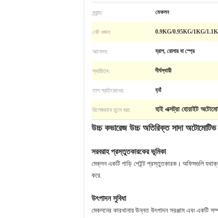
ব্র্যান্ড:
মেকলন
নেট ওজন:
0.9KG/0.95KG/1KG/1.1
আবেদন:
ব্রাশ, রোলার বা স্প্রে
স্থায়িত্ব:
দীর্ঘস্থায়ী
তাপ প্রতিরোধের:
হ্যাঁ
বিশেষভাবে তুলে ধরা:
হাই এক্সট্রা হোয়াইট অটোমো
উচ্চ কভারেজ উচ্চ অতিরিক্ত সাদা অটোমোটিভ 
সরবরাহ প্রস্তুতকারকের ভূমিকা
মেক্লন একটি গাড়ি পেইন্ট প্রস্তুতকারক। অফিসগুলি যথাক্রম
করে.
উৎপাদন সুবিধা
মেকলনের কারখানায় উন্নত উৎপাদন সরঞ্জাম এবং একটি সম্পূর্