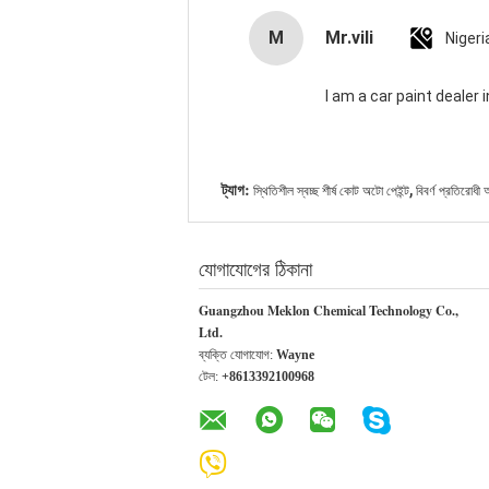
M
Mr.vili
Nigeri
I am a car paint dealer
,
ট্যাগ:
স্থিতিশীল স্বচ্ছ শীর্ষ কোট অটো পেইন্ট
বিবর্ণ প্রতিরোধী
যোগাযোগের ঠিকানা
Guangzhou Meklon Chemical Technology Co.,
Ltd.
ব্যক্তি যোগাযোগ:
Wayne
টেল:
+8613392100968