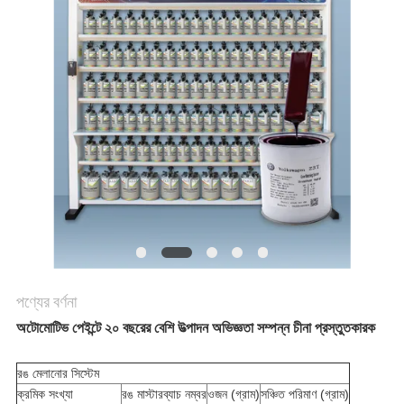
খবর
উদ্ধৃতির
জন্য
আবেদন
সাইট
ম্যাপ
পণ্যের বর্ণনা
গোপনীয়তা
অটোমোটিভ পেইন্টে ২০ বছরের বেশি উত্পাদন অভিজ্ঞতা সম্পন্ন চীনা প্রস্তুতকারক
নীতি
রঙ মেলানোর সিস্টেম
ক্রমিক সংখ্যা
রঙ মাস্টারব্যাচ নম্বর
ওজন (গ্রাম)
সঞ্চিত পরিমাণ (গ্রাম)