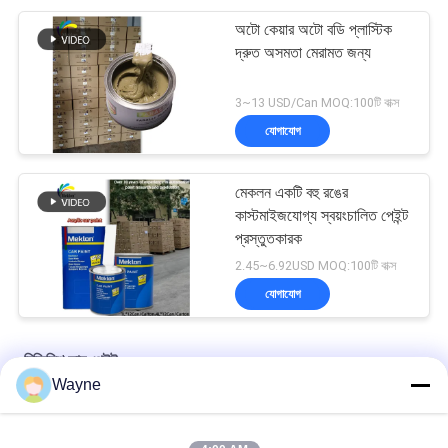
অটো কেয়ার অটো বডি প্লাস্টিক
দ্রুত অসমতা মেরামত জন্য
3~13 USD/Can MOQ:100টি বাক্স
যোগাযোগ
মেকলন একটি বহু রঙের
কাস্টমাইজযোগ্য স্বয়ংচালিত পেইন্ট
প্রস্তুতকারক
2.45~6.92USD MOQ:100টি বাক্স
যোগাযোগ
রিফিনিশ কার পেইন্ট
Wayne
কারখানার সরবরাহকৃত স্বয়ংচালিত পেইন্টের উচ্চ কভারেজ