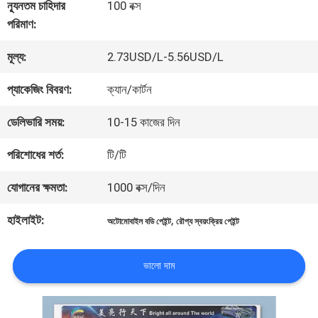
কারখানা
ন্যূনতম চাহিদার
100 বক্স
পরিমাণ:
ভ্রমণ
মূল্য:
2.73USD/L-5.56USD/L
মান
প্যাকেজিং বিবরণ:
ক্যান/কার্টন
নিয়ন্ত্রণ
ডেলিভারি সময়:
10-15 কাজের দিন
পরিশোধের শর্ত:
টি/টি
আমাদের
যোগানের ক্ষমতা:
1000 বক্স/দিন
সাথে
হাইলাইট:
,
অটোমোবাইল বডি পেইন্ট
রৌপ্য স্বয়ংক্রিয় পেইন্ট
যোগাযোগ
করুন
ভালো দাম