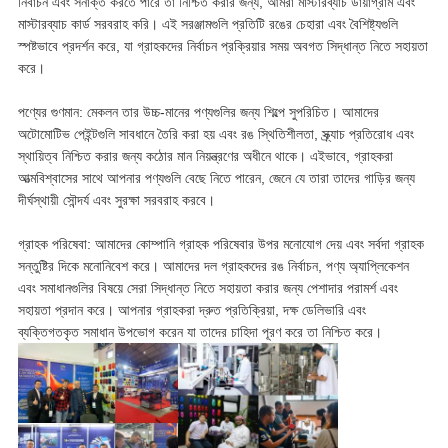
নির্বাচন এবং সনাক্ত করতে পারে তা নিশ্চিত করার জন্য, আমরা মাস্টারব্যাচ ডায়াগ্রাম এবং
মাস্টারব্যাচ কার্ড সরবরাহ করি। এই সরঞ্জামগুলি প্রতিটি রঙের চেহারা এবং বৈশিষ্ট্যগুলি
স্পষ্টভাবে প্রদর্শন করে, যা গ্রাহকদের নির্বাচন প্রক্রিয়ার সময় অবগত সিদ্ধান্ত নিতে সহায়তা
করে।
পণ্যের গুণমান: মেকলন তার উচ্চ-মানের পণ্যগুলির জন্য শিল্পে সুপরিচিত। আমাদের
অটোমোটিভ পেইন্টগুলি সাবধানে তৈরি করা হয় এবং রঙ স্থিতিশীলতা, স্ক্র্যাচ প্রতিরোধ এবং
স্থায়িত্ব নিশ্চিত করার জন্য কঠোর মান নিয়ন্ত্রণের অধীনে থাকে। এইভাবে, গ্রাহকরা
আত্মবিশ্বাসের সাথে আপনার পণ্যগুলি বেছে নিতে পারেন, জেনে যে তারা তাদের গাড়ির জন্য
দীর্ঘস্থায়ী সৌন্দর্য এবং সুরক্ষা সরবরাহ করবে।
গ্রাহক পরিষেবা: আমাদের কোম্পানি গ্রাহক পরিষেবার উপর মনোযোগ দেয় এবং সর্বদা গ্রাহক
সন্তুষ্টির দিকে মনোনিবেশ করে। আমাদের দল গ্রাহকদের রঙ নির্বাচন, পণ্য অ্যাপ্লিকেশন
এবং সমাধানগুলির বিষয়ে সেরা সিদ্ধান্ত নিতে সহায়তা করার জন্য পেশাদার পরামর্শ এবং
সহায়তা প্রদান করে। আপনার গ্রাহকরা দ্রুত প্রতিক্রিয়া, দক্ষ ডেলিভারি এবং
ব্যক্তিগতকৃত সমাধান উপভোগ করেন যা তাদের চাহিদা পূরণ করে তা নিশ্চিত করে।