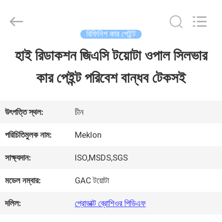
Guangzhou
Meklon
Chemical
Technology
রিফিনিশ কার পেইন্ট
Co.,
Ltd..
হাই রিডাকশন জিএসি টয়োটা ওপাল সিলভার
বাড়ি
All
Rights
কার পেইন্ট পরিবেশ বান্ধব টেকসই
Reserved.
পণ্য
উৎপত্তি স্থল:
চীন
ভিডিও
পরিচিতিমুলক নাম:
Meklon
সাক্ষ্যদান:
ISO,MSDS,SGS
আমাদের
মডেল নম্বার:
GAC টয়োটা
সম্পর্কে
দলিল:
প্রোডাক্ট ব্রোশিওর পিডিএফ