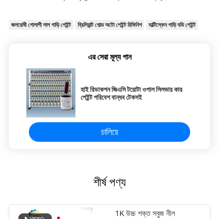
জলরোধী গোলাপী লাল গাড়ি পেইন্ট
ব্রিলিয়ান্ট গোল্ড অটো পেইন্ট রিফিনিশ
মাল্টিস্কেন গাড়ি বডি পেইন্ট
এর সেরা মূল্য পান
হাই রিডাকশন জিএসি টয়োটা ওপাল সিলভার কার
পেইন্ট পরিবেশ বান্ধব টেকসই
চালিয়ে
শীর্ষ পণ্য
1K উচ্চ শক্ত সবুজ নীল