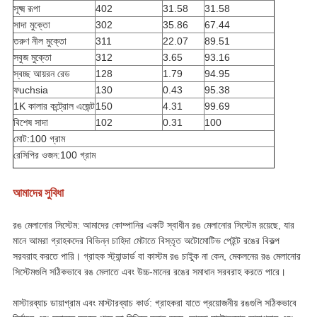
সূক্ষ্ম রূপা
402
31.58
31.58
সাদা মুক্তো
302
35.86
67.44
তরুণ নীল মুক্তো
311
22.07
89.51
সবুজ মুক্তো
312
3.65
93.16
স্বচ্ছ আয়রন রেড
128
1.79
94.95
ফuchsia
130
0.43
95.38
1K কালার কন্ট্রোল এজেন্ট
150
4.31
99.69
বিশেষ সাদা
102
0.31
100
মোট:100 গ্রাম
রেসিপির ওজন:100 গ্রাম
আমাদের সুবিধা
রঙ মেলানোর সিস্টেম: আমাদের কোম্পানির একটি স্বাধীন রঙ মেলানোর সিস্টেম রয়েছে, যার
মানে আমরা গ্রাহকদের বিভিন্ন চাহিদা মেটাতে বিস্তৃত অটোমোটিভ পেইন্ট রঙের বিকল্প
সরবরাহ করতে পারি। গ্রাহক স্ট্যান্ডার্ড বা কাস্টম রঙ চাইুক না কেন, মেকলনের রঙ মেলানোর
সিস্টেমগুলি সঠিকভাবে রঙ মেলাতে এবং উচ্চ-মানের রঙের সমাধান সরবরাহ করতে পারে।
মাস্টারব্যাচ ডায়াগ্রাম এবং মাস্টারব্যাচ কার্ড: গ্রাহকরা যাতে প্রয়োজনীয় রঙগুলি সঠিকভাবে