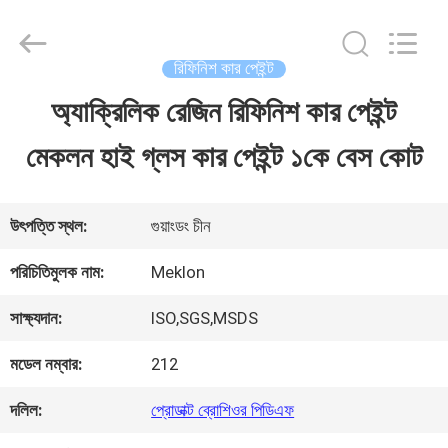
Guangzhou
Meklon
Chemical
Technology
রিফিনিশ কার পেইন্ট
Co.,
Ltd..
অ্যাক্রিলিক রেজিন রিফিনিশ কার পেইন্ট
বাড়ি
All
Rights
মেকলন হাই গ্লস কার পেইন্ট ১কে বেস কোট
Reserved.
পণ্য
উৎপত্তি স্থল:
গুয়াংডং চীন
ভিডিও
পরিচিতিমুলক নাম:
Meklon
সাক্ষ্যদান:
ISO,SGS,MSDS
আমাদের
মডেল নম্বার:
212
সম্পর্কে
দলিল:
প্রোডাক্ট ব্রোশিওর পিডিএফ