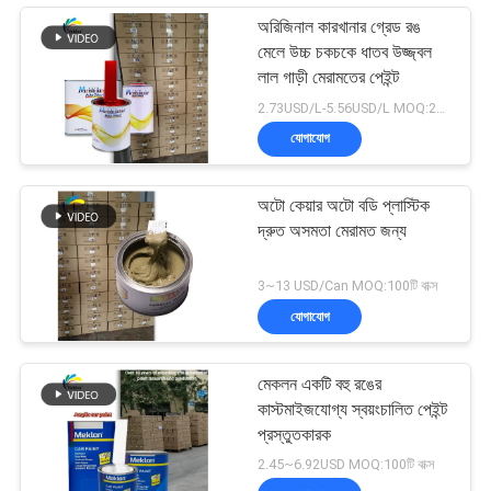
অরিজিনাল কারখানার গ্রেড রঙ
মেলে উচ্চ চকচকে ধাতব উজ্জ্বল
লাল গাড়ী মেরামতের পেইন্ট
2.73USD/L-5.56USD/L MOQ:200 এল
যোগাযোগ
অটো কেয়ার অটো বডি প্লাস্টিক
দ্রুত অসমতা মেরামত জন্য
3~13 USD/Can MOQ:100টি বাক্স
যোগাযোগ
মেকলন একটি বহু রঙের
কাস্টমাইজযোগ্য স্বয়ংচালিত পেইন্ট
প্রস্তুতকারক
2.45~6.92USD MOQ:100টি বাক্স