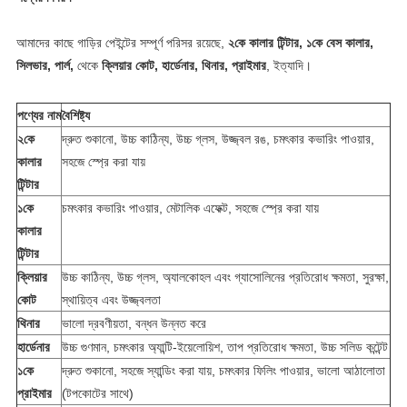
আমাদের কাছে গাড়ির পেইন্টের সম্পূর্ণ পরিসর রয়েছে,
২কে কালার টিন্টার, ১কে বেস কালার,
সিলভার, পার্ল,
থেকে
ক্লিয়ার কোট, হার্ডেনার, থিনার, প্রাইমার
, ইত্যাদি।
পণ্যের নাম
বৈশিষ্ট্য
২কে
দ্রুত শুকানো, উচ্চ কাঠিন্য, উচ্চ গ্লস, উজ্জ্বল রঙ, চমৎকার কভারিং পাওয়ার,
কালার
সহজে স্প্রে করা যায়
টিন্টার
১কে
চমৎকার কভারিং পাওয়ার, মেটালিক এফেক্ট, সহজে স্প্রে করা যায়
কালার
টিন্টার
ক্লিয়ার
উচ্চ কাঠিন্য, উচ্চ গ্লস, অ্যালকোহল এবং গ্যাসোলিনের প্রতিরোধ ক্ষমতা, সুরক্ষা,
কোট
স্থায়িত্ব এবং উজ্জ্বলতা
থিনার
ভালো দ্রবণীয়তা, বন্ধন উন্নত করে
হার্ডেনার
উচ্চ গুণমান, চমৎকার অ্যান্টি-ইয়েলোয়িশ, তাপ প্রতিরোধ ক্ষমতা, উচ্চ সলিড কন্টেন্ট
১কে
দ্রুত শুকানো, সহজে স্যান্ডিং করা যায়, চমৎকার ফিলিং পাওয়ার, ভালো আঠালোতা
প্রাইমার
(টপকোটের সাথে)