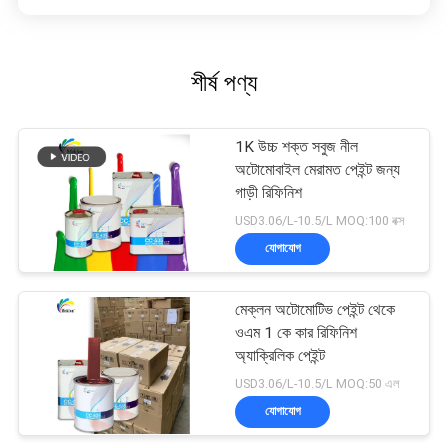
শীর্ষ পণ্য
1K উচ্চ শক্ত সবুজ নীল
অটোমোবাইল মেরামত পেইন্ট জন্য
গাড়ী রিফিনিশ
USD3.06/L-10.5/L MOQ:100 বক্স
যোগাযোগ
মেক্লন অটোমোটিভ পেইন্ট থেকে
ওএম 1 কে কার রিফিনিশ
অ্যাক্রিলিক পেইন্ট
USD3.06/L-10.5/L MOQ:50 এল
যোগাযোগ