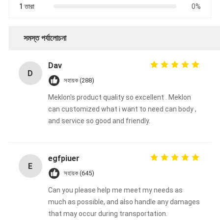
1 তারা
0%
সমস্ত পর্যালোচনা
Dav
D
সহায়ক (288)
Meklon's product quality so excellent . Meklon
can customized what i want to need can body ,
and service so good and friendly.
egfpiuer
E
সহায়ক (645)
Can you please help me meet my needs as
much as possible, and also handle any damages
that may occur during transportation.