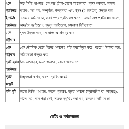
২কে
উচ্চ ফিলিং পাওয়ার, চমৎকার ইন্টার-লেয়ার আঠালোতা, দ্রুত শুকানো, সহজে
প্রাইমার
স্যান্ডিং করা যায়, সম্পূর্ণতা, উজ্জ্বলতা এবং গ্লস (টপকোটের) উন্নত করে
ইপোক্সি
চমৎকার আঠালোতা, লবণ স্প্রে প্রতিরোধ ক্ষমতা, আর্দ্র তাপ প্রতিরোধ ক্ষমতা,
প্রাইমার
আর্দ্রতা প্রতিরোধ, বুদবুদ প্রতিরোধ, চমৎকার বিচ্ছিন্নতা
২কে
গ্লস উন্নত করে, লেভেলিং-এ সাহায্য করে
বাইন্ডার
১কে
১কে মেটালিক পেইন্ট ফিল্মের শুকানোর গতি ত্বরান্বিত করে, প্রয়োগ উন্নত করে,
বাইন্ডার
আঠালোতা উন্নত করে
ম্যাট ব্ল্যাক
উচ্চ কালোত্ব, দ্রুত শুকানো, ভালো আঠালোতা
প্রাইমার
ম্যাট
উজ্জ্বলতা কমায়, ভালো ম্যাটিং এফেক্ট
এজেন্ট
পলি পুটি
ভালো ফিলিং পাওয়ার, সহজে প্রয়োগ, দ্রুত শুকানো (স্বাভাবিক তাপমাত্রায়),
ফাটল নেই, ধসে পড়া নেই, সহজে স্যান্ডিং করা যায়, চমৎকার আঠালোতা
রেটিং ও পর্যালোচনা