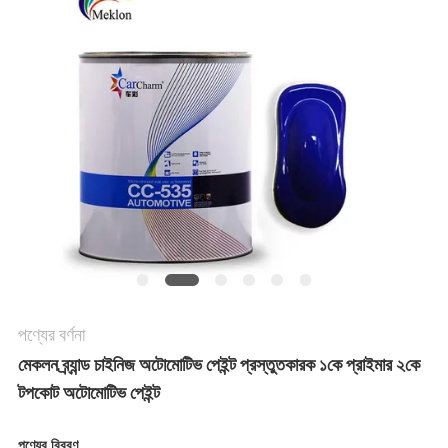
খবর
উদ্ধৃতির
জন্য
আবেদন
সাইট
ম্যাপ
পণ্যের বর্ণনা
গোপনীয়তা
মেকলন ব্র্যান্ড চাইনিজ অটোমোটিভ পেইন্ট প্রস্তুতকারক ১কে প্রাইমার ২কে
টপকোট অটোমোটিভ পেইন্ট
নীতি
পণ্যের বিবরণ