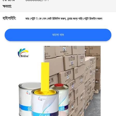
খবর
ক্ষমতা:
হাইলাইট:
,
কার পেইন্ট 1 কে বেস কোট রিফিনিশ করুন
হন্ডার জন্য গাড়ি পেইন্ট রিফাইন করুন
উদ্ধৃতির
জন্য
ভালো দাম
আবেদন
SITEMAP
গোপনীয়তা
নীতি