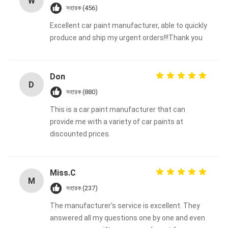
W
সহায়ক (456)
Excellent car paint manufacturer, able to quickly
produce and ship my urgent orders!!!Thank you
Don
D
সহায়ক (880)
This is a car paint manufacturer that can
provide me with a variety of car paints at
discounted prices.
Miss.C
M
সহায়ক (237)
The manufacturer's service is excellent. They
answered all my questions one by one and even