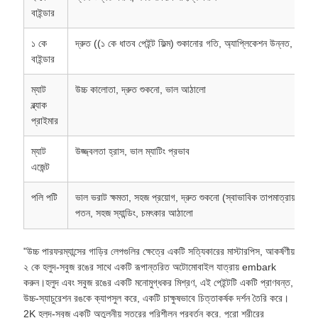
বাইন্ডার
১ কে
দ্রুত ((১ কে ধাতব পেইন্ট ফিল্ম) শুকানোর গতি, অ্যাপ্লিকেশন উন্নত, সংযুক্
বাইন্ডার
ম্যাট
উচ্চ কালোতা, দ্রুত শুকনো, ভাল আঠালো
ব্ল্যাক
প্রাইমার
ম্যাট
উজ্জ্বলতা হ্রাস, ভাল ম্যাটিং প্রভাব
এজেন্ট
পলি পটি
ভাল ভরাট ক্ষমতা, সহজ প্রয়োগ, দ্রুত শুকনো (স্বাভাবিক তাপমাত্রায়), ক
পতন, সহজ স্যান্ডিং, চমৎকার আঠালো
"উচ্চ পারফরম্যান্সের গাড়ির লেপগুলির ক্ষেত্রে একটি সত্যিকারের মাস্টারপিস, আকর্ষণীয়
২ কে হলুদ-সবুজ রঙের সাথে একটি রূপান্তরিত অটোমোবাইল যাত্রায় embark
করুন।হলুদ এবং সবুজ রঙের একটি মনোমুগ্ধকর মিশ্রণ, এই পেইন্টটি একটি প্রাণবন্ত,
উচ্চ-স্যাচুরেশন রঙকে ক্যাপসুল করে, একটি চাক্ষুষভাবে চিত্তাকর্ষক দর্শন তৈরি করে।
2K হলুদ-সবুজ একটি অতুলনীয় স্তরের পরিশীলন প্রবর্তন করে. পুরো শরীরের