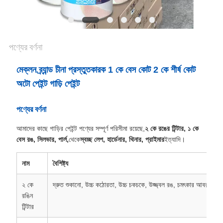
পণ্যের বর্ণনা
মেক্লন ব্র্যান্ড চীনা প্রস্তুতকারক 1 কে বেস কোট 2 কে শীর্ষ কোট
অটো পেইন্ট গাড়ি পেইন্ট
পণ্যের বর্ণনা
আমাদের কাছে গাড়ির পেইন্ট পণ্যের সম্পূর্ণ পরিসীমা রয়েছে,
২ কে রঙের টিন্টার, ১ কে
বেস রঙ, সিলভার, পার্ল,
থেকে
স্বচ্ছ লেপ, হার্ডেনার, থিনার, প্রাইমার
ইত্যাদি।
নাম
বৈশিষ্ট্য
২ কে
দ্রুত শুকানো, উচ্চ কঠোরতা, উচ্চ চকচকে, উজ্জ্বল রঙ, চমৎকার আবরণ ক্ষমত
রঙিন
টিন্টার