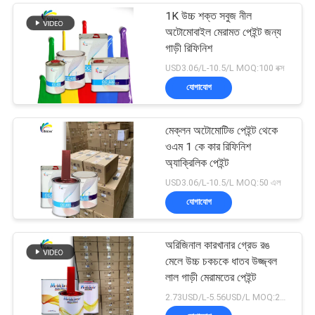
1K উচ্চ শক্ত সবুজ নীল
অটোমোবাইল মেরামত পেইন্ট জন্য
গাড়ী রিফিনিশ
USD3.06/L-10.5/L MOQ:100 বক্স
যোগাযোগ
মেক্লন অটোমোটিভ পেইন্ট থেকে
ওএম 1 কে কার রিফিনিশ
অ্যাক্রিলিক পেইন্ট
USD3.06/L-10.5/L MOQ:50 এল
যোগাযোগ
অরিজিনাল কারখানার গ্রেড রঙ
মেলে উচ্চ চকচকে ধাতব উজ্জ্বল
লাল গাড়ী মেরামতের পেইন্ট
2.73USD/L-5.56USD/L MOQ:200 এল