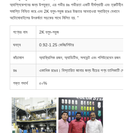
অ্যাপ্লিকেশনের জন্য উপযুক্ত, এর গভীর রঙ গভীরতা একটি দীর্ঘস্থায়ী এবং ত্রুটিহীন
সমাপ্তি নিশ্চিত করে.এবং 2K হলুদ-সবুজ রঙের উচ্চতর আবহাওয়া স্থায়িত্ব যেখানে
অটোমোবাইলের উৎকর্ষতা সড়কের সাথে মিলিত হয়. "
পণ্যের নাম
2K হলুদ-সবুজ
ঘনত্ব
0.92-1.25 কেজি/লিটার
কাঁচামাল
অ্যাক্রিলিক রজন, অ্যাডিটিভ, সলভেন্ট এবং পলিউরেথেন রজন
রঙ
একাধিক রঙের। বিস্তারিত জানার জন্য নীচের পণ্য তালিকাটি দেখুন।
শক্ত পদার্থ
৫০%