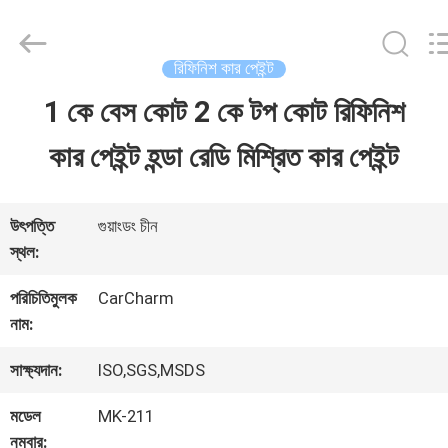
Guangzhou
Meklon
Chemical
Technology
রিফিনিশ কার পেইন্ট
Co.,
Ltd..
1 কে বেস কোট 2 কে টপ কোট রিফিনিশ
বাড়ি
All
Rights
কার পেইন্ট হন্ডা রেডি মিশ্রিত কার পেইন্ট
Reserved.
পণ্য
উৎপত্তি
গুয়াংডং চীন
স্থল:
ভিডিও
পরিচিতিমুলক
CarCharm
নাম:
আমাদের
সাক্ষ্যদান:
ISO,SGS,MSDS
সম্পর্কে
মডেল
MK-211
নম্বার: