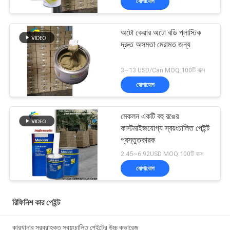
যোগাযোগ
অটো কেয়ার অটো বডি প্লাস্টিক
দ্রুত অসমতা মেরামত জন্য
3~13 USD/Can MOQ:100টি বাক্স
যোগাযোগ
মেকলন একটি বহু রঙের
কাস্টমাইজযোগ্য স্বয়ংচালিত পেইন্ট
প্রস্তুতকারক
2.45~6.92USD MOQ:100টি বাক্স
যোগাযোগ
রিফিনিশ কার পেইন্ট
কারখানার সরবরাহকৃত স্বয়ংচালিত পেইন্টের উচ্চ কভারেজ