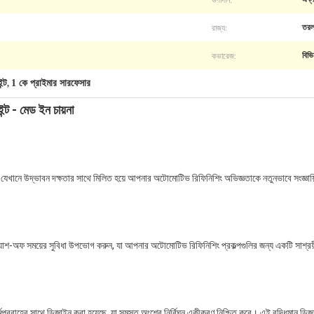
রাজ্য:
তর
কভারেজ:
বিভ
ন্ট
1 কে প্রাইমার সারফেসার
,
্ট - মেড ইন চায়না
খানে উদ্ভাবন দক্ষতার সাথে মিলিত হয়ে আপনার অটোমোটিভ রিফিনিশিং অভিজ্ঞতাকে নতুনভাবে সংজ্ঞায়িত 
 ফ্ল্যাশ-অফ সময়ের সুবিধা উপভোগ করুন, যা আপনার অটোমোটিভ রিফিনিশিং প্রকল্পগুলির জন্য একটি সা
র্মপ্রবাহের সাথে ডিজাইন করা হয়েছে, যা সমস্ত অংশের নির্বিঘ্ন একীকরণ নিশ্চিত করে। এই বুদ্ধিমান ডি