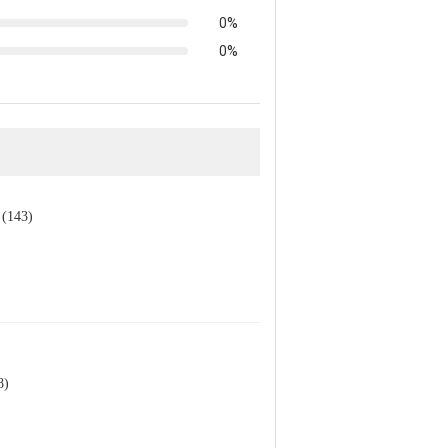
0%
0%
ক (143)
8)