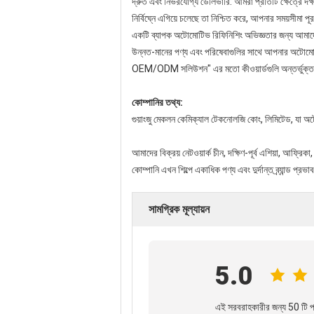
দ্রুত এবং নির্ভরযোগ্য ডেলিভারি: আমরা প্রতিটি ক্ষেত্রে
নির্বিঘ্নে এগিয়ে চলেছে তা নিশ্চিত করে, আপনার সময়সীমা
একটি ব্যাপক অটোমোটিভ রিফিনিশিং অভিজ্ঞতার জন্য আমাদের ব
উন্নত-মানের পণ্য এবং পরিষেবাগুলির সাথে আপনার অটোমোটিভ
OEM/ODM সলিউশন" এর মতো কীওয়ার্ডগুলি অন্তর্ভুক্ত কর
কোম্পানির তথ্য:
গুয়াংজু মেকলন কেমিক্যাল টেকনোলজি কোং, লিমিটেড, যা অটো
আমাদের বিক্রয় নেটওয়ার্ক চীন, দক্ষিণ-পূর্ব এশিয়া, আফ্
কোম্পানি এখন শিল্পে একাধিক পণ্য এবং দুর্দান্ত ব্র্যান্ড
সামগ্রিক মূল্যায়ন
5.0
এই সরবরাহকারীর জন্য 50 টি পর