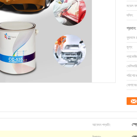
মডেল নম্
দলিল:
প্রদান:
ন্যূনতম 
মূল্য:
প্যাকেজি
ডেলিভারি
পরিশোধের
যোগানের 
আবেদন পদ্ধতি:
স্প্
উপাদান:
এক্