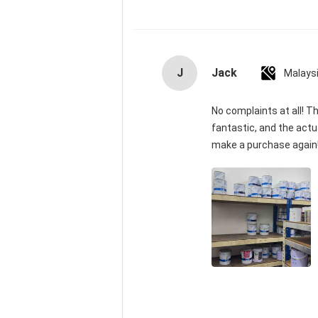
J
Jack
Malays
No complaints at all! T
fantastic, and the actu
make a purchase again! 