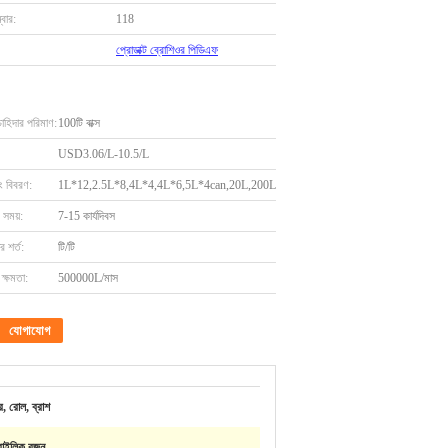
বার:
118
প্রোডাক্ট ব্রোশিওর পিডিএফ
চাহিদার পরিমাণ:
100টি বাক্স
USD3.06/L-10.5/L
ং বিবরণ:
1L*12,2.5L*8,4L*4,4L*6,5L*4can,20L,200L
 সময়:
7-15 কার্যদিবস
 শর্ত:
টি/টি
ক্ষমতা:
500000L/মাস
যোগাযোগ
রে, রোল, ব্রাশ
রাইলিক রজন