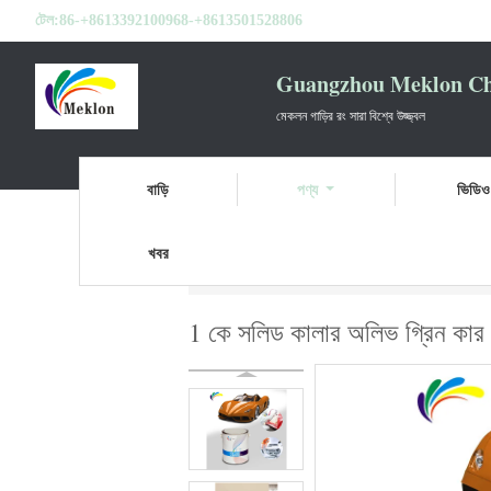
টেল:
86-+8613392100968-+8613501528806
Guangzhou Meklon Che
মেকলন গাড়ির রং সারা বিশ্বে উজ্জ্বল
বাড়ি
পণ্য
ভিডিও
খবর
বাড়ি
পণ্য
রিফিনিশ কার পেইন্ট
1 কে সলিড কালার 
1 কে সলিড কালার অলিভ গ্রিন কার রি