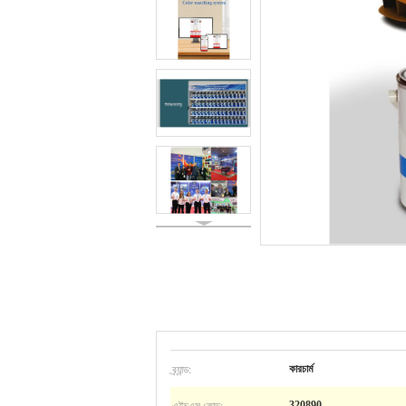
ব্র্যান্ড:
কারচার্ম
এইচএস কোড:
320890