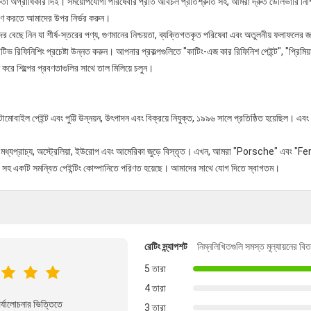
 দক্ষতা অগ্রাধিকার দিই। সময়োপযোগী পরিষেবার প্রতি অবিচল প্রতিশ্রুতি সহ, আমরা দ্রুত ডেলিভারি ন
 পূরণ করতে আমাদের উপর নির্ভর করুন।
েছে নিন যা শীর্ষ-স্তরের পণ্য, গুণমানের নিশ্চয়তা, ব্যক্তিগতকৃত পরিষেবা এবং অতুলনীয় ফলাফলের জন
 রিফিনিশিং প্রচেষ্টা উন্নত করুন। আপনার প্রকল্পগুলিতে "কাটিং-এজ কার রিফিনিশ পেইন্ট", "প্রিমি
ে শিল্পের প্রবণতাগুলির সাথে তাল মিলিয়ে চলুন।
মোবাইল পেইন্ট এবং পুট্টি উন্নয়ন, উৎপাদন এবং বিক্রয়ে নিযুক্ত, ১৯৯৬ সালে প্রতিষ্ঠিত হয়েছিল। এ
রিকা, মধ্যপ্রাচ্য, অস্ট্রেলিয়া, ইউরোপ এবং আমেরিকা জুড়ে বিস্তৃত। এখন, আমরা "Porsche" এবং "Ferr
 প্রভাব সহ একটি সমন্বিত পেইন্টিং কোম্পানিতে পরিণত হয়েছে। আমাদের সাথে যোগ দিতে স্বাগতম।
রেটিং স্ন্যাপশট
নিম্নলিখিতগুলি সমস্ত মূল্যায়নের বি
5 তারা
4 তারা
্যালোচনার ভিত্তিতে
3 তারা