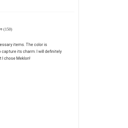
়ক (150)
cessary items. The color is
apture its charm. I will definitely
t I chose Meklon!