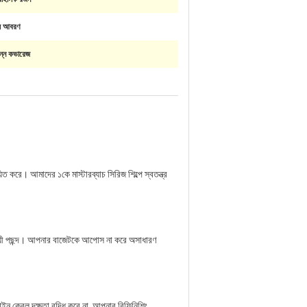
ল আবরণ
িন্ন কভারেজ
করে। আমাদের ১কে মাস্টারব্যাচ সিরিজ শিল্পে স্বতন্ত্র
শ্রয়ী পছন্দ। আপনার বাজেটকে আপোস না করে অসাধারণ
জাইন কেবল দক্ষতা বৃদ্ধি করে না, আপনার রিফিনিশিং