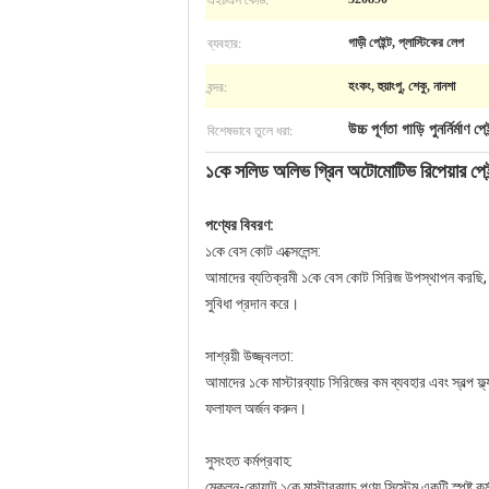
ব্যবহার:
গাড়ী পেইন্ট, প্লাস্টিকের লেপ
বন্দর:
হংকং, হুয়াংপু, শেকু, নানশা
বিশেষভাবে তুলে ধরা:
উচ্চ পূর্ণতা গাড়ি পুনর্নির্মাণ পেই
১কে সলিড অলিভ গ্রিন অটোমোটিভ রিপেয়ার পেইন
পণ্যের বিবরণ:
১কে বেস কোট এক্সেলেন্স:
আমাদের ব্যতিক্রমী ১কে বেস কোট সিরিজ উপস্থাপন করছি, যে
সুবিধা প্রদান করে।
সাশ্রয়ী উজ্জ্বলতা:
আমাদের ১কে মাস্টারব্যাচ সিরিজের কম ব্যবহার এবং স্বল্প
ফলাফল অর্জন করুন।
সুসংহত কর্মপ্রবাহ:
মেকলন-কোয়াট ১কে মাস্টারব্যাচ পণ্য সিস্টেম একটি স্পষ্ট ক