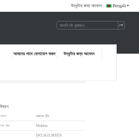
উদ্ধৃতির জন্য আবেদন
Bengali
আমাদের সাথে যোগাযোগ করুন
উদ্ধৃতির জন্য আবেদন
 বিবরণ:
 স্থল:
গুয়াংডং চীন
ুলক নাম:
Meklon
:
ISO,SGS,MSDS