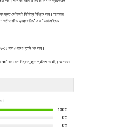
িশ্চিত করি। আপনার অটোমোটিভ রিফিনিশিং প্রকল্পগুলি
্য দ্রুত ডেলিভারি নির্বিঘ্নে মিশ্রিত করে। আমাদের
য়াম অটোমোটিভ অ্যাক্সেসরিজ" এবং "কাস্টমাইজড
বং ২০১৫ সাল থেকে রপ্তানি শুরু করে।
ari" এর মতো বিখ্যাত ব্র্যান্ড প্রতিষ্ঠা করেছি। আমাদের
তরণ
100%
0%
0%