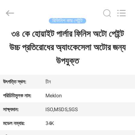
Guangzhou
Meklon
Chemical
Technology
রিফিনিশ কার পেইন্ট
Co.,
Ltd..
৩৪ কে হোয়াইট পার্লার ফিনিস অটো পেইন্ট
বাড়ি
All
Rights
উচ্চ প্রতিরোধের অ্যাংকেসেলা অটোর জন্য
Reserved.
পণ্য
উপযুক্ত
ভিডিও
উৎপত্তি স্থল:
চীন
পরিচিতিমুলক নাম:
Meklon
আমাদের
সাক্ষ্যদান:
ISO,MSDS,SGS
সম্পর্কে
মডেল নম্বার:
34K