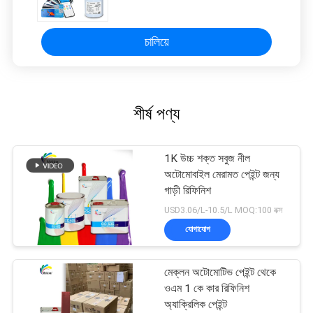
চালিয়ে
শীর্ষ পণ্য
1K উচ্চ শক্ত সবুজ নীল
অটোমোবাইল মেরামত পেইন্ট জন্য
গাড়ী রিফিনিশ
USD3.06/L-10.5/L MOQ:100 বক্স
যোগাযোগ
মেক্লন অটোমোটিভ পেইন্ট থেকে
ওএম 1 কে কার রিফিনিশ
অ্যাক্রিলিক পেইন্ট