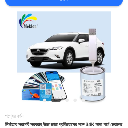
খবর
উদ্ধৃতির
জন্য
আবেদন
সাইট
ম্যাপ
গোপনীয়তা
পণ্যের বর্ণনা
নীতি
নির্মাতার সরাসরি সরবরাহ উচ্চ জারা প্রতিরোধের সঙ্গে 34K সাদা পার্ল মেরামত