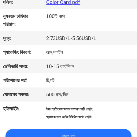
কারখানা
দলিল:
Color Card.pdf
ভ্রমণ
ন্যূনতম চাহিদার
100টি বাক্স
পরিমাণ:
মান
মূল্য:
2.73USD/L-5.56USD/L
নিয়ন্ত্রণ
প্যাকেজিং বিবরণ:
বাক্স/কার্টন
ডেলিভারি সময়:
10-15 কার্যদিবস
আমাদের
পরিশোধের শর্ত:
টি/টি
সাথে
যোগানের ক্ষমতা:
500 বক্স/দিন
যোগাযোগ
হাইলাইট:
,
উচ্চ প্রতিরোধ ক্ষমতা সম্পন্ন গাড়ী পেইন্ট
করুন
অ্যাংকেসেলা অটো রিফিনিশ অটো পেইন্ট
ভালো দাম