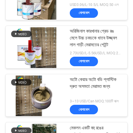
USD3.06/L-10.5/L MOQ:50 এল
যোগাযোগ
অরিজিনাল কারখানার গ্রেড রঙ
মেলে উচ্চ চকচকে ধাতব উজ্জ্বল
লাল গাড়ী মেরামতের পেইন্ট
2.73USD/L-5.56USD/L MOQ:200 এল
যোগাযোগ
অটো কেয়ার অটো বডি প্লাস্টিক
দ্রুত অসমতা মেরামত জন্য
3~13 USD/Can MOQ:100টি বাক্স
যোগাযোগ
মেকলন একটি বহু রঙের