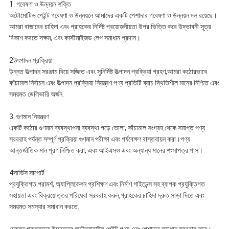
1. গবেষণা ও উন্নয়ন শক্তি
অটোমোটিভ পেইন্ট গবেষণা ও উন্নয়নে আমাদের একটি পেশাদার গবেষণা ও উন্নয়ন দল রয়েছে।
আমরা বাজারের চাহিদা এবং গ্রাহকের নির্দিষ্ট প্রয়োজনীয়তা উপর ভিত্তি করে উদ্ভাবনী সূত্র
বিকাশ করতে সক্ষম, এবং কাস্টমাইজড লেপ সমাধান প্রদান।
2উৎপাদন প্রক্রিয়া
উন্নত উত্পাদন সরঞ্জাম দিয়ে সজ্জিত এবং সুনির্দিষ্ট উত্পাদন প্রক্রিয়া গ্রহণ,আমরা কঠোরভাবে
কাঁচামাল নির্বাচন এবং উত্পাদন প্রক্রিয়া নিয়ন্ত্রণ পণ্য প্রতিটি ব্যাচ স্থিতিশীল মানের নিশ্চিত এবং
সময়মত ডেলিভারি অর্জন.
3. গুণমান নিয়ন্ত্রণ
একটি কঠোর গুণমান ব্যবস্থাপনা ব্যবস্থা গড়ে তোলা, কাঁচামাল সংগ্রহ থেকে সমাপ্ত পণ্য
সরবরাহ পর্যন্ত সম্পূর্ণ প্রক্রিয়া গুণমান পরীক্ষা এবং পর্যবেক্ষণ বাস্তবায়ন করা।পণ্য
আন্তর্জাতিক মান পূরণ নিশ্চিত করা, এবং আইএসও এবং অন্যান্য মানের শংসাপত্র পাস।
4সার্ভিস সাপোর্ট
প্রযুক্তিগত পরামর্শ, অ্যাপ্লিকেশন প্রশিক্ষণ এবং নির্মাণ গাইডেন্স সহ ব্যাপক প্রযুক্তিগত
সহায়তা এবং বিক্রয়োত্তর পরিষেবা সরবরাহ করুন,গ্রাহকের চাহিদা দ্রুত সাড়া দিতে এবং
সময়মত সমস্যার সমাধান করতে.