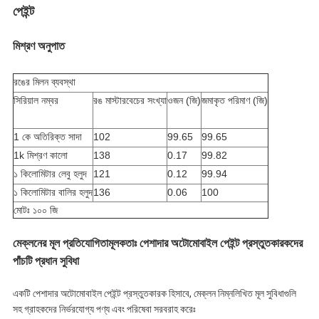
পেইন্ট
মিশ্রণ অনুপাত
রঙের মিলন ব্যবস্থা
সিরিয়াল নম্বর
রঙ মাস্টারবেচের সংখ্যা
ওজন (জি)
জমাকৃত পরিমাণ (জি)
1 কে অতিরিক্ত সাদা
102
99.65
99.65
1k মিশ্রণ কালো
138
0.17
99.82
১ কিলোমিটার লেবু হলুদ
121
0.12
99.94
১ কিলোমিটার বালির হলুদ
136
0.06
100
মোটঃ ১০০ জি
মেক্লনের মূল প্রতিযোগিতামূলকতাঃ পেশাদার অটোমোবাইল পেইন্ট প্রস্তুতকারকদের
পাঁচটি প্রধান সুবিধা
একটি পেশাদার অটোমোবাইল পেইন্ট প্রস্তুতকারক হিসাবে, মেক্লন নিম্নলিখিত মূল সুবিধাগুলি
সহ গ্রাহকদের নির্ভরযোগ্য পণ্য এবং পরিষেবা সরবরাহ করেঃ