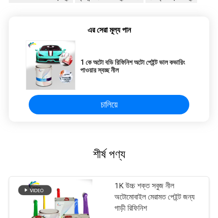
এর সেরা মূল্য পান
1 কে অটো বডি রিফিনিশ অটো পেইন্ট ভাল কভারিং
পাওয়ার স্বচ্ছ নীল
চালিয়ে
শীর্ষ পণ্য
1K উচ্চ শক্ত সবুজ নীল
অটোমোবাইল মেরামত পেইন্ট জন্য
গাড়ী রিফিনিশ