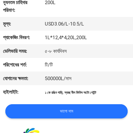
কারখানা
ন্যূনতম চাহিদার
200L
পরিমাণ:
ভ্রমণ
মূল্য:
USD3.06/L-10.5/L
মান
প্যাকেজিং বিবরণ:
1L*12,4*4,20L,200L
নিয়ন্ত্রণ
ডেলিভারি সময়:
৫-৮ কার্যদিবস
পরিশোধের শর্ত:
টি/টি
আমাদের
যোগানের ক্ষমতা:
500000L/মাস
সাথে
হাইলাইট:
,
১ কে রঙিন গাড়ি
স্বচ্ছ নীল ফিনিস অটো পেইন্ট
যোগাযোগ
করুন
ভালো দাম