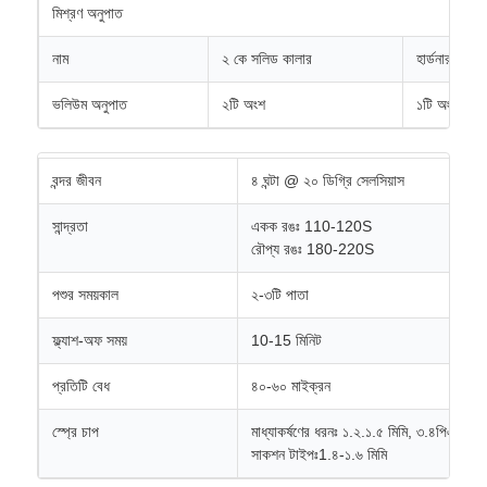
মিশ্রণ অনুপাত
নাম
২ কে সলিড কালার
হার্ডনার
ভলিউম অনুপাত
২টি অংশ
১টি অংশ
বন্দর জীবন
৪ ঘন্টা @ ২০ ডিগ্রি সেলসিয়াস
সান্দ্রতা
একক রঙঃ 110-120S
রৌপ্য রঙঃ 180-220S
পশুর সময়কাল
২-৩টি পাতা
ফ্ল্যাশ-অফ সময়
10-15 মিনিট
প্রতিটি বেধ
৪০-৬০ মাইক্রন
স্প্রে চাপ
মাধ্যাকর্ষণের ধরনঃ ১.২.১.৫ মিমি, ৩.৪পিএ
সাকশন টাইপঃ1.৪-১.৬ মিমি