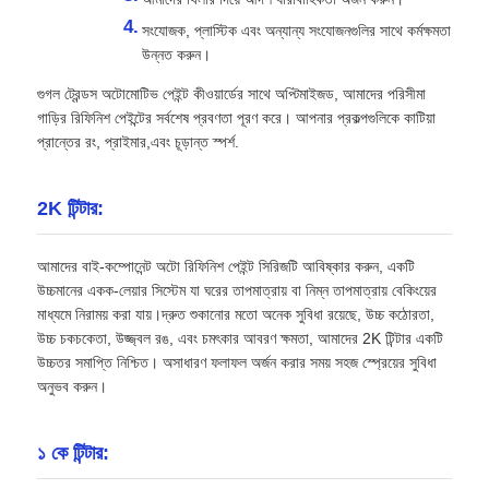
সংযোজক, প্লাস্টিক এবং অন্যান্য সংযোজনগুলির সাথে কর্মক্ষমতা
উন্নত করুন।
গুগল ট্রেন্ডস অটোমোটিভ পেইন্ট কীওয়ার্ডের সাথে অপ্টিমাইজড, আমাদের পরিসীমা
গাড়ির রিফিনিশ পেইন্টের সর্বশেষ প্রবণতা পূরণ করে। আপনার প্রকল্পগুলিকে কাটিয়া
প্রান্তের রং, প্রাইমার,এবং চূড়ান্ত স্পর্শ.
2K টিন্টার:
আমাদের বাই-কম্পোনেন্ট অটো রিফিনিশ পেইন্ট সিরিজটি আবিষ্কার করুন, একটি
উচ্চমানের একক-লেয়ার সিস্টেম যা ঘরের তাপমাত্রায় বা নিম্ন তাপমাত্রায় বেকিংয়ের
মাধ্যমে নিরাময় করা যায়।দ্রুত শুকানোর মতো অনেক সুবিধা রয়েছে, উচ্চ কঠোরতা,
উচ্চ চকচকেতা, উজ্জ্বল রঙ, এবং চমৎকার আবরণ ক্ষমতা, আমাদের 2K টিন্টার একটি
উচ্চতর সমাপ্তি নিশ্চিত। অসাধারণ ফলাফল অর্জন করার সময় সহজ স্প্রেয়ের সুবিধা
অনুভব করুন।
১ কে টিন্টার: