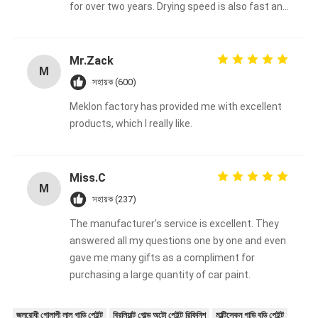
for over two years. Drying speed is also fast and
color stability is good in high temperature and
high humidity environments in Africa. Its
coverage is also very good, and when repairing
Mr.Zack
M
used cars, it is usually possible to cover the
সহায়ক (600)
base color with just one spray, saving material
Meklon factory has provided me with excellent
and time costs. Our customers are also very
products, which I really like.
satisfied with the final result, which greatly
helped us to close the order and avoid some
after-sales problems.
Miss.C
M
সহায়ক (237)
The manufacturer's service is excellent. They
answered all my questions one by one and even
gave me many gifts as a compliment for
purchasing a large quantity of car paint.
জলরোধী গোলাপী লাল গাড়ি পেইন্ট
ব্রিলিয়ান্ট গোল্ড অটো পেইন্ট রিফিনিশ
মাল্টিস্কেন গাড়ি বডি পেইন্ট