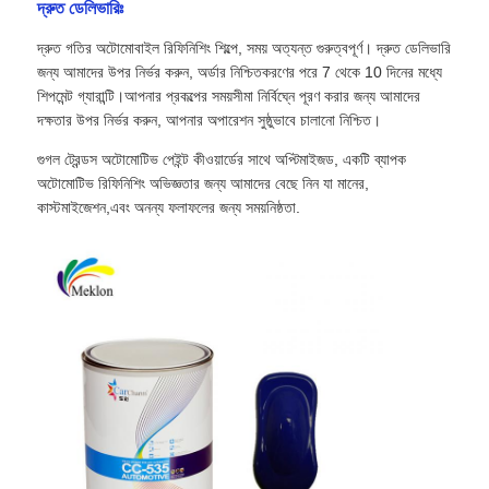
দ্রুত ডেলিভারিঃ
দ্রুত গতির অটোমোবাইল রিফিনিশিং শিল্পে, সময় অত্যন্ত গুরুত্বপূর্ণ। দ্রুত ডেলিভারি
জন্য আমাদের উপর নির্ভর করুন, অর্ডার নিশ্চিতকরণের পরে 7 থেকে 10 দিনের মধ্যে
শিপমেন্ট গ্যারান্টি।আপনার প্রকল্পের সময়সীমা নির্বিঘ্নে পূরণ করার জন্য আমাদের
দক্ষতার উপর নির্ভর করুন, আপনার অপারেশন সুষ্ঠুভাবে চালানো নিশ্চিত।
গুগল ট্রেন্ডস অটোমোটিভ পেইন্ট কীওয়ার্ডের সাথে অপ্টিমাইজড, একটি ব্যাপক
অটোমোটিভ রিফিনিশিং অভিজ্ঞতার জন্য আমাদের বেছে নিন যা মানের,
কাস্টমাইজেশন,এবং অনন্য ফলাফলের জন্য সময়নিষ্ঠতা.