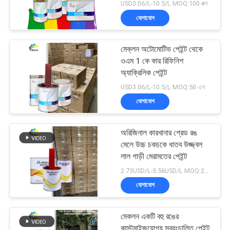
USD3.06/L-10.5/L MOQ:100 বক্স
যোগাযোগ
মেক্লন অটোমোটিভ পেইন্ট থেকে
ওএম 1 কে কার রিফিনিশ
অ্যাক্রিলিক পেইন্ট
USD3.06/L-10.5/L MOQ:50 এল
যোগাযোগ
অরিজিনাল কারখানার গ্রেড রঙ
মেলে উচ্চ চকচকে ধাতব উজ্জ্বল
লাল গাড়ী মেরামতের পেইন্ট
2.73USD/L-5.56USD/L MOQ:200 এল
যোগাযোগ
মেকলন একটি বহু রঙের
কাস্টমাইজযোগ্য স্বয়ংচালিত পেইন্ট