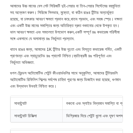
আমাদের উচ্চ মানের বেস লেট সিরিজটি দুই-লেয়ার বা তিন-লেয়ার সিস্টেমের বহুমুখিতা
সহ অন্বেষণ করুন। সিরিজে সিলভার, মুক্তো, বা কঠিন রঙের টিন্টার অন্তর্ভুক্ত
রয়েছে, যা চমৎকার আবরণ ক্ষমতা প্রদান করে,ধাতব প্রভাব, এবং সহজ স্প্রে। দক্ষতা
এবং একটি উচ্চ মানের সমাপ্তির জন্য অতিরিক্ত দ্রুত শুকানোর থেকে উপকৃত হন।
ভাল আবরণ ক্ষমতা এবং সমতলতা উপভোগ করুন,একটি সম্পূর্ণ রঙ কভারেজ পরিসীমা
সঙ্গে একসাথে যে অসামান্য রঙ নির্ভুলতা প্রস্তাব.
ধাতব রঙের জন্য, আমাদের 1K টিন্টার উচ্চ দৃঢ়তা এবং বিস্তৃত কভারেজ গর্বিত, একটি
প্রাণবন্ত এবং স্যাচুরেটেড রঙ প্যালেট নিশ্চিত।ব্যতিক্রমী রঙ পরিপূর্ণতা এবং
নির্ভুলতা অভিজ্ঞতা.
গুগল ট্রেন্ডস অটোমোটিভ পেইন্ট কীওয়ার্ডগুলির সাথে অনুকূলিত, আমাদের টিন্টারগুলি
অটোমোটিভ রিফিনিশ শিল্পের সর্বশেষ চাহিদা পূরণের জন্য ডিজাইন করা হয়েছে, গুণমান
এবং উদ্ভাবন উভয়ই নিশ্চিত করে।
সাবস্ট্র্যাট
শুকনো এবং স্লাইড বিদ্যমান সমাপ্তি বা প্রাইমার
সাবস্ট্র্যাট চিকিত্সা
ডিগ্রিজার দিয়ে পেইন্ট ধুলো এবং দূষণ অপসারণ