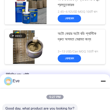
প্রস্তুতকারক
2.45~6.92USD MOQ:100টি বাক্স
যোগাযোগ
অটো কেয়ার অটো বডি প্লাস্টিক
দ্রুত অসমতা মেরামত জন্য
3~13 USD/Can MOQ:100টি বাক্স
যোগাযোগ
রিফিনিশ কার পেইন্ট
Eve
কারখানার সরবরাহকৃত স্বয়ংচালিত পেইন্টের উচ্চ কভারেজ
5:27 PM
অটোমোটিভ স্প্রে করার জন্য প্রাক মিশ্রিত অটোমোটিভ পেইন্ট এক্রাইলিক পেইন্ট
Good day, what product are you looking for?
বহুমুখী অটোমোটিভ কার পেইন্ট হাভানা গ্রে রঙ ক্ষতিকর নয়