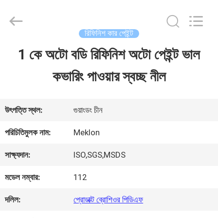
Guangzhou
Meklon
Chemical
Technology
রিফিনিশ কার পেইন্ট
Co.,
Ltd..
1 কে অটো বডি রিফিনিশ অটো পেইন্ট ভাল
বাড়ি
All
Rights
কভারিং পাওয়ার স্বচ্ছ নীল
Reserved.
পণ্য
উৎপত্তি স্থল:
গুয়াংডং চীন
ভিডিও
পরিচিতিমুলক নাম:
Meklon
সাক্ষ্যদান:
ISO,SGS,MSDS
আমাদের
মডেল নম্বার:
112
সম্পর্কে
দলিল:
প্রোডাক্ট ব্রোশিওর পিডিএফ