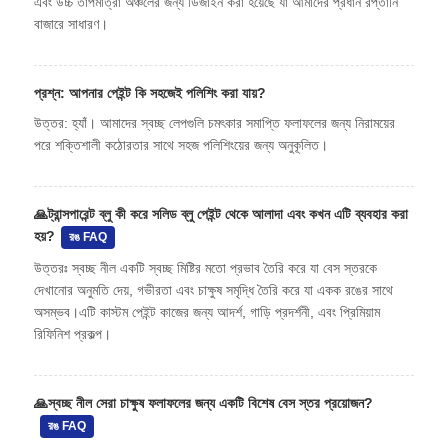
এবং উচ্চ তাপমাত্রা অঞ্চলের জন্য ডিজাইন করা হয়েছে যা আমাদের প্রধান রপ্তানি
বাজারে সাধারণ।
প্রশ্ন: আপনার পেইন্ট কি সহজেই পলিশিং করা যায়?
উত্তর: হ্যাঁ। আমাদের স্বচ্ছ লেপগুলি চমৎকার সমাপ্তি ফলাফলের জন্য নিরাময়ের
পরে শক্তিশালী কঠোরতার সাথে সহজ পলিশিংয়ের জন্য অনুকূলিত।
🙏
ট্রান্সপারেন্ট ব্লু কী করে সলিড ব্লু পেইন্ট থেকে আলাদা এবং কখন এটি ব্যবহার করা
হয়?
রঙ FAQ
উত্তরঃ স্বচ্ছ নীল একটি স্বচ্ছ মিষ্টির মতো প্রভাব তৈরি করে যা বেস স্তরকে
দেখানোর অনুমতি দেয়, গভীরতা এবং চাক্ষুষ সমৃদ্ধি তৈরি করে যা একক রঙের সাথে
অসম্ভব।এটি কাস্টম পেইন্ট কাজের জন্য আদর্শ, গাড়ি প্রদর্শনী, এবং প্রিমিয়াম
রিফিনিশ প্রকল্প।
🙏
স্বচ্ছ নীল সেরা চাক্ষুষ ফলাফলের জন্য একটি বিশেষ বেস স্তর প্রয়োজন?
রঙ FAQ