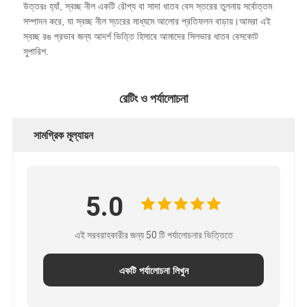
উত্তরঃ হ্যাঁ, স্বচ্ছ নীল একটি রৌপ্য বা সাদা ধাতব বেস স্তরের তুলনায় সর্বোত্তম
সম্পাদন করে, যা স্বচ্ছ নীল স্তরের মাধ্যমে আলোর প্রতিফলন বাড়ায়।আমরা এই
স্বচ্ছ রঙ প্রভাব জন্য আদর্শ ভিত্তি হিসাবে আমাদের সিলভার ধাতব বেসকোট
সুপারিশ.
রেটিং ও পর্যালোচনা
সামগ্রিক মূল্যায়ন
5.0
এই সরবরাহকারীর জন্য 50 টি পর্যালোচনার ভিত্তিতে
একটি পর্যালোচনা লিখুন