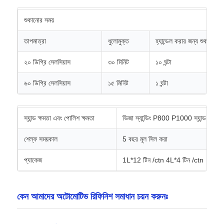
শুকানোর সময়
তাপমাত্রা
ধুলোমুক্ত
হ্যান্ডেল করার জন্য শুকনো
২০ ডিগ্রি সেলসিয়াস
৩০ মিনিট
১০ ঘন্টা
৬০ ডিগ্রি সেলসিয়াস
১৫ মিনিট
১ ঘন্টা
স্যান্ড ক্ষমতা এবং পোলিশ ক্ষমতা
ভিজা স্যান্ডিং P800 P1000 স্যান্ড পেপার 
শেল্ফ সময়কাল
5 বছর মূল সিল করা
প্যাকেজ
1L*12 টিন /ctn 4L*4 টিন /ctn
কেন আমাদের অটোমোটিভ রিফিনিশ সমাধান চয়ন করুনঃ