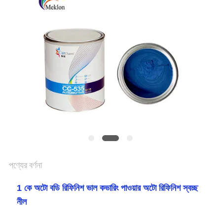
খবর
উদ্ধৃতির
জন্য
আবেদন
SITEMAP
গোপনীয়তা
পণ্যের বর্ণনা
নীতি
1 কে অটো বডি রিফিনিশ ভাল কভারিং পাওয়ার অটো রিফিনিশ স্বচ্ছ
নীল