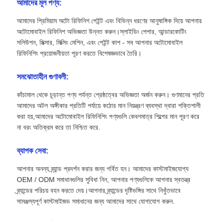
আমাদের মূল পণ্য:
আমাদের প্রিমিয়াম অটো রিফিনিশ পেইন্ট এবং বিভিন্ন ধরণের আনুষাঙ্গিক দিয়ে আপনার
অটোমোবাইল রিফিনিশ অভিজ্ঞতা উন্নত করুন।স্লাইডিং পেপার, আন্ডারকোটিং
সলিউশন, মিক্সার, মিক্সিং মেশিন, এবং পেইন্ট কাপ - সব আপনার অটোমোবাইল
রিফিনিশিং প্রয়োজনীয়তা পূরণ করতে বিশেষজ্ঞভাবে তৈরি।
সমঝোতাহীন গুণাবলী:
কাঁচামাল থেকে চূড়ান্ত পণ্য পর্যন্ত শ্রেষ্ঠত্বের অভিজ্ঞতা অর্জন করুন। গুণমানের প্রতি
আমাদের অটল অঙ্গীকার প্রতিটি পর্যায়ে কঠোর মান নিয়ন্ত্রণ ব্যবস্থা দ্বারা শক্তিশালী
করা হয়,আমাদের অটোমোবাইল রিফিনিশিং পণ্যগুলি কেবলমাত্র শিল্পের মান পূরণ করে
না বরং অতিক্রম করে তা নিশ্চিত করে.
ব্যাপক সেবা:
আপনার অনন্য ব্র্যান্ড প্রদর্শন করার জন্য গর্বিত হন। আমাদের কাস্টমাইজযোগ্য
OEM / ODM সমাধানগুলির সুবিধা নিন, আপনার পণ্যগুলিকে আপনার স্বতন্ত্র
ব্র্যান্ডের পরিচয় বহন করতে দেয়।আপনার ব্র্যান্ডের দৃষ্টিভঙ্গির সাথে নিখুঁতভাবে
সামঞ্জস্যপূর্ণ কাস্টমাইজড সমাধানের জন্য আমাদের সাথে যোগাযোগ করুন.