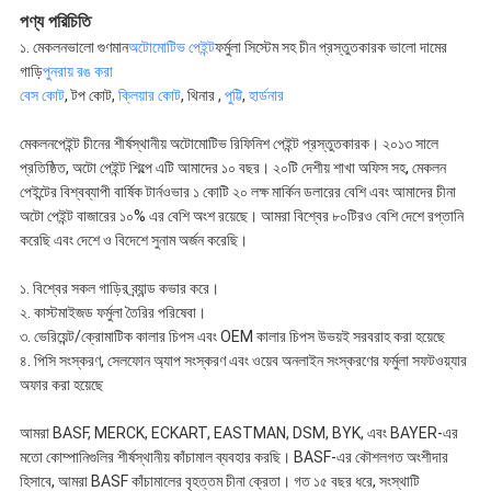
পণ্য পরিচিতি
১. মেকলনভালো গুণমান
অটোমোটিভ পেইন্ট
ফর্মুলা সিস্টেম সহ চীন প্রস্তুতকারক ভালো দামের
গাড়ি
পুনরায় রঙ করা
বেস কোট
, টপ কোট,
ক্লিয়ার কোট
, থিনার ,
পুট্টি
,
হার্ডনার
মেকলনপেইন্ট চীনের শীর্ষস্থানীয় অটোমোটিভ রিফিনিশ পেইন্ট প্রস্তুতকারক। ২০১৩ সালে
প্রতিষ্ঠিত, অটো পেইন্ট শিল্পে এটি আমাদের ১০ বছর। ২০টি দেশীয় শাখা অফিস সহ, মেকলন
পেইন্টের বিশ্বব্যাপী বার্ষিক টার্নওভার ১ কোটি ২০ লক্ষ মার্কিন ডলারের বেশি এবং আমাদের চীনা
অটো পেইন্ট বাজারের ১০% এর বেশি অংশ রয়েছে। আমরা বিশ্বের ৮০টিরও বেশি দেশে রপ্তানি
করেছি এবং দেশে ও বিদেশে সুনাম অর্জন করেছি।
১. বিশ্বের সকল গাড়ির ব্র্যান্ড কভার করে।
২. কাস্টমাইজড ফর্মুলা তৈরির পরিষেবা।
৩. ভেরিয়েন্ট/ক্রোমাটিক কালার চিপস এবং OEM কালার চিপস উভয়ই সরবরাহ করা হয়েছে
৪. পিসি সংস্করণ, সেলফোন অ্যাপ সংস্করণ এবং ওয়েব অনলাইন সংস্করণের ফর্মুলা সফটওয়্যার
অফার করা হয়েছে
আমরা BASF, MERCK, ECKART, EASTMAN, DSM, BYK, এবং BAYER-এর
মতো কোম্পানিগুলির শীর্ষস্থানীয় কাঁচামাল ব্যবহার করছি। BASF-এর কৌশলগত অংশীদার
হিসাবে, আমরা BASF কাঁচামালের বৃহত্তম চীনা ক্রেতা। গত ১৫ বছর ধরে, সংস্থাটি