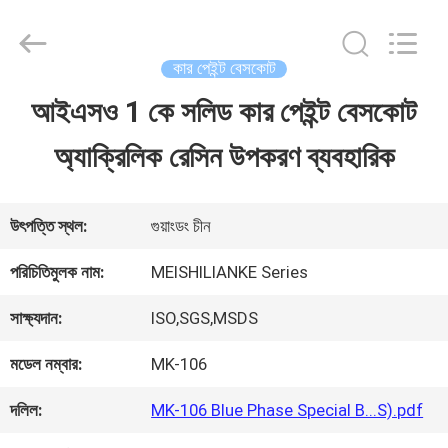
Guangzhou
Meklon
Chemical
Technology
কার পেইন্ট বেসকোট
Co.,
Ltd..
আইএসও 1 কে সলিড কার পেইন্ট বেসকোট
বাড়ি
All
Rights
অ্যাক্রিলিক রেসিন উপকরণ ব্যবহারিক
Reserved.
পণ্য
উৎপত্তি স্থল:
গুয়াংডং চীন
ভিডিও
পরিচিতিমুলক নাম:
MEISHILIANKE Series
সাক্ষ্যদান:
ISO,SGS,MSDS
আমাদের
মডেল নম্বার:
MK-106
সম্পর্কে
দলিল:
MK-106 Blue Phase Special B...S).pdf