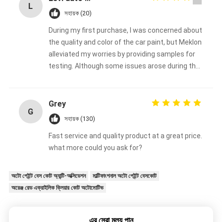
L
সহায়ক (20)
During my first purchase, I was concerned about
the quality and color of the car paint, but Meklon
alleviated my worries by providing samples for
testing. Although some issues arose during the
process, Meklon made every effort to resolve
them. I decided to make the purchase here and
will continue to support them in the long term
Grey
G
সহায়ক (130)
Fast service and quality product at a great price.
what more could you ask for?
অটো পেইন্ট বেস কোট অ্যান্টি-অক্সিডেশন
মাল্টিফাংশনাল অটো পেইন্ট বেসকোট
অরেঞ্জ রেড এক্রাইলিক ক্লিয়ার কোট অটোমোটিভ
এর সেরা মূল্য পান