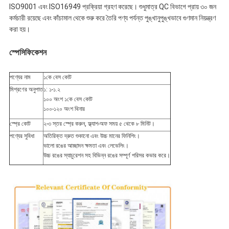
ISO9001 এবং ISO16949 প্রক্রিয়া গ্রহণ করেছে। শুধুমাত্র QC বিভাগে প্রায় ৩০ জন
কর্মচারী রয়েছে এবং কাঁচামাল থেকে শুরু করে তৈরি পণ্য পর্যন্ত পুঙ্খানুপুঙ্খভাবে গুণমান নিয়ন্ত্রণ
করা হয়।
স্পেসিফিকেশন
পণ্যের নাম
১কে বেস কোট
মিশ্রণের অনুপাত
১: ১-১.২
১০০ অংশ ১কে বেস কোট
১০০-১২০ অংশ থিনার
স্প্রে কোট
২-৩ স্তর স্প্রে করুন, ফ্ল্যাশ-অফ সময় ৫ থেকে ৮ মিনিট।
পণ্যের সুবিধা
অতিরিক্ত দ্রুত শুকানো এবং উচ্চ মানের ফিনিশিং।
ভালো রঙের আচ্ছাদন ক্ষমতা এবং লেভেলিং।
উচ্চ রঙের স্যাচুরেশন সহ বিভিন্ন রঙের সম্পূর্ণ পরিসর কভার করে।