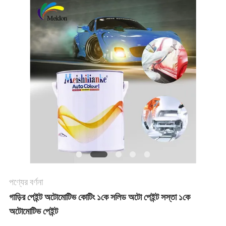
খবর
উদ্ধৃতির
জন্য
আবেদন
সাইট
ম্যাপ
পণ্যের বর্ণনা
গোপনীয়তা
গাড়ির পেইন্ট অটোমোটিভ কোটিং ১কে সলিড অটো পেইন্ট সস্তা ১কে
নীতি
অটোমোটিভ পেইন্ট