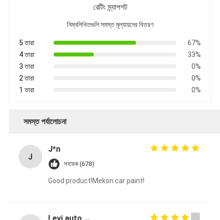
রেটিং স্ন্যাপশট
নিম্নলিখিতগুলি সমস্ত মূল্যায়নের বিতরণ
5 তারা
67%
4 তারা
33%
3 তারা
0%
2 তারা
0%
1 তারা
0%
সমস্ত পর্যালোচনা
J*n
J
সহায়ক (678)
Good product!Mekon car paint!
Levi auto paint