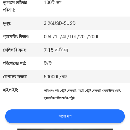
কারখানা
ন্যূনতম চাহিদার
100টি বাক্স
পরিমাণ:
ভ্রমণ
মূল্য:
3.26USD-5USD
মান
প্যাকেজিং বিবরণ:
0.5L/1L/4L/10L/20L/200L
নিয়ন্ত্রণ
ডেলিভারি সময়:
7-15 কার্যদিবস
পরিশোধের শর্ত:
টি/টি
আমাদের
যোগানের ক্ষমতা:
50000L/মাস
সাথে
হাইলাইট:
,
,
আইএসও কার পেইন্ট বেসকোট
অটো পেইন্ট বেসকোট এক্রাইলিক রেসি
যোগাযোগ
ব্যবহারিক সলিড অটো পেইন্ট
করুন
ভালো দাম