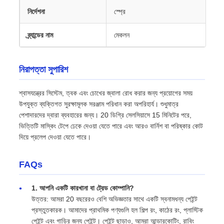
নির্দেশনা
স্প্রে
ব্র্যান্ডের নাম
মেকলন
নিরাপত্তা সুপারিশ
শ্বাসযন্ত্রের সিস্টেম, ত্বক এবং চোখের জ্বালা রোধ করার জন্য প্রয়োগের সময়
উপযুক্ত ব্যক্তিগত সুরক্ষামূলক সরঞ্জাম পরিধান করা অপরিহার্য। শুধুমাত্র
পেশাদারদের দ্বারা ব্যবহারের জন্য। 20 ডিগ্রি সেলসিয়াসে 15 মিনিটের পরে,
ভিত্তিটি মাস্কিং টেপে ঢেকে দেওয়া যেতে পারে এবং আরও বার্নিশ বা পরিষ্কার কোট
দিয়ে প্রলেপ দেওয়া যেতে পারে।
FAQs
1. আপনি একটি কারখানা বা ট্রেড কোম্পানি?
উত্তর: আমরা 20 বছরেরও বেশি অভিজ্ঞতার সাথে একটি স্বনামধন্য পেইন্ট
প্রস্তুতকারক। আমাদের প্রাথমিক পণ্যগুলি হল শিল্প রং, কাঠের রং, প্লাস্টিক
পেইন্ট এবং গাড়ির জন্য পেইন্ট। পেইন্ট ছাড়াও, আমরা আন্ডারকোটিং, রাবিং