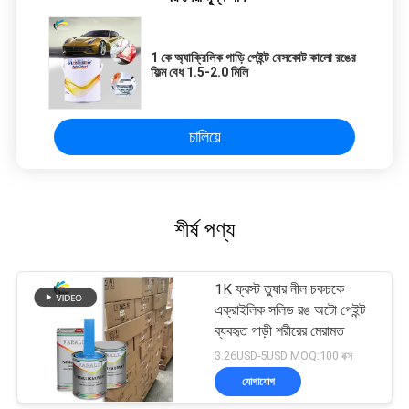
1 কে অ্যাক্রিলিক গাড়ি পেইন্ট বেসকোট কালো রঙের
ফিল্ম বেধ 1.5-2.0 মিলি
চালিয়ে
শীর্ষ পণ্য
1K ফ্রস্ট তুষার নীল চকচকে
এক্রাইলিক সলিড রঙ অটো পেইন্ট
ব্যবহৃত গাড়ী শরীরের মেরামত
3.26USD-5USD MOQ:100 বক্স
যোগাযোগ