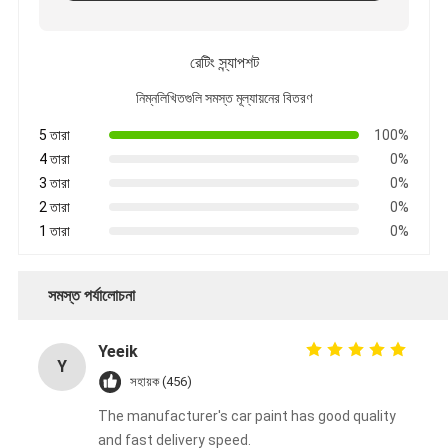
রেটিং স্ন্যাপশট
নিম্নলিখিতগুলি সমস্ত মূল্যায়নের বিতরণ
5 তারা
100%
4 তারা
0%
3 তারা
0%
2 তারা
0%
1 তারা
0%
সমস্ত পর্যালোচনা
Yeeik
Y
সহায়ক (456)
The manufacturer's car paint has good quality
and fast delivery speed.