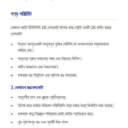
পণ্য পরিচিতি
মেকলন অটো রিফিনিশিং 1K বেসকোট কালার কার পেইন্ট একটি 1K কঠিন রঙের
বেসকোট
উন্নত আন্তঃকোট আনুগত্য পৃষ্ঠের মোটলিং বা অসমতলতার সম্ভাবনাকে
কমিয়ে দেয়।
অত্যন্ত দ্রুত শুকানোর সময় এবং উচ্চতর ফিনিস।
কঠিন আচ্ছাদন এবং সমতলকরণ.
চমৎকার রঙ নির্ভুলতা এবং ব্যাপক রঙ কভারেজ.
1 কে
ধাতব রঙ
বেসকোট
অতুলনীয় দাগ এবং স্ক্র্যাচ প্রতিরোধের;
বিশেষ করে কঠোর বহিরঙ্গন পরিস্থিতি সহ্য করার জন্য ডিজাইন করা হয়েছে;
চমৎকার ধাতু নিয়ন্ত্রণ পরিষ্কার কোট ফেইড প্রতিরোধ করে;
খুব প্রাণবন্ত রঙ এবং স্থায়ী উচ্চ গ্লস.