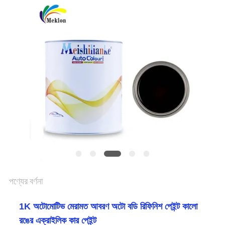
খবর
উদ্ধৃতির
জন্য
আবেদন
সাইট
ম্যাপ
পণ্যের বর্ণনা
গোপনীয়তা
নীতি
1K অটোমোটিভ মেরামত আবরণ অটো বডি রিফিনিশ পেইন্ট কালো
রঙের এক্রাইলিক কার পেইন্ট