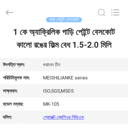
Guangzhou
Meklon
Chemical
Technology
কার পেইন্ট বেসকোট
Co.,
Ltd..
1 কে অ্যাক্রিলিক গাড়ি পেইন্ট বেসকোট
বাড়ি
All
Rights
কালো রঙের ফিল্ম বেধ 1.5-2.0 মিলি
Reserved.
পণ্য
উৎপত্তি স্থল:
গুয়াংডং চীন
ভিডিও
পরিচিতিমুলক নাম:
MEISHILIANKE series
সাক্ষ্যদান:
ISO,SGS,MSDS
আমাদের
মডেল নম্বার:
MK-105
সম্পর্কে
দলিল:
প্রোডাক্ট ব্রোশিওর পিডিএফ