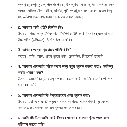
কম্পাউন্ড, স্প্রে বন্দুক, পলিশিং প্যাড, উল প্যাড, ঘষিয়া তুলিয়া ফেলিতে সক্ষম
কাগজ, মাস্কিং টেপ, ফিল্টার, ছাঁকনি, পুটি স্প্যাটুলাস এবং আরও অনেক কিছু
সহ অটোমোবাইল রক্ষণাবেক্ষণ সরবরাহ করতে সক্ষম।
2. আপনার গাড়ী পেইন্ট সিস্টেম কি?
উত্তর: আমরা এক্রাইলিক কার রিফিনিশ পেইন্ট, মাঝারি কঠিন (এমএস) এবং
উচ্চ কঠিন (এইচএস) সিস্টেম উত্পাদন করি।
3. আপনার পণ্যের প্রযোজ্য পরিসীমা কি?
উত্তর: গাড়ি, ট্রাক, ধাতব পৃষ্ঠের পণ্য, রেললাইন, বিলবোর্ড ইত্যাদি।
4. আপনার কোম্পানি পরীক্ষা করার জন্য নমুনা প্রদান করতে পারে? সর্বনিম্ন
অর্ডার পরিমাণ কত?
উত্তর: আমরা বিনামূল্যে নমুনা প্রদান করতে পারি। সর্বনিম্ন অর্ডার পরিমাণ
হল 100 কার্টন।
5. আপনার কোম্পানি কি বিক্রয়োত্তর সেবা প্রদান করে?
উত্তর: হ্যাঁ, যদি একটি অনুরোধ থাকে, আমাদের প্রকৌশলীরা গ্রাহকদের
দেখতে এবং পেশাদার সমাধান প্রদান করতে পারেন।
6. আমি যদি চীনে আসি, আমি কিভাবে আপনার কারখানা খুঁজে পেতে এবং
পরিদর্শন করতে পারি?