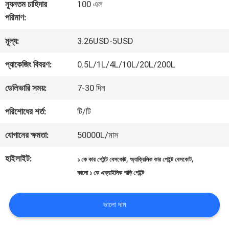
কারখানা
ন্যূনতম চাহিদার
100 এল
পরিমাণ:
ভ্রমণ
মূল্য:
3.26USD-5USD
মান
প্যাকেজিং বিবরণ:
0.5L/1L/4L/10L/20L/200L
নিয়ন্ত্রণ
ডেলিভারি সময়:
7-30 দিন
পরিশোধের শর্ত:
টি/টি
আমাদের
যোগানের ক্ষমতা:
50000L/মাস
সাথে
হাইলাইট:
,
,
১ কে কার পেইন্ট বেসকোট
অ্যাক্রিলিক কার পেইন্ট বেসকোট
যোগাযোগ
কালো ১ কে এক্রাইলিক গাড়ি পেইন্ট
করুন
ভালো দাম