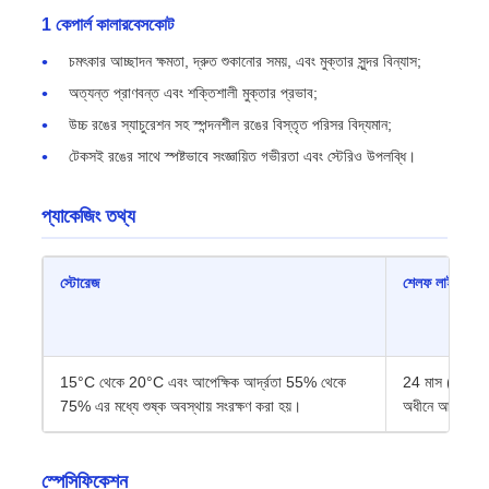
1 কে
পার্ল কালার
বেসকোট
চমৎকার আচ্ছাদন ক্ষমতা, দ্রুত শুকানোর সময়, এবং মুক্তার সুন্দর বিন্যাস;
অত্যন্ত প্রাণবন্ত এবং শক্তিশালী মুক্তার প্রভাব;
উচ্চ রঙের স্যাচুরেশন সহ স্পন্দনশীল রঙের বিস্তৃত পরিসর বিদ্যমান;
টেকসই রঙের সাথে স্পষ্টভাবে সংজ্ঞায়িত গভীরতা এবং স্টেরিও উপলব্ধি।
প্যাকেজিং তথ্য
স্টোরেজ
শেলফ লাইফ
15°C থেকে 20°C এবং আপেক্ষিক আর্দ্রতা 55% থেকে
24 মাস (উপরের 
75% এর মধ্যে শুষ্ক অবস্থায় সংরক্ষণ করা হয়।
অধীনে আসল সিল 
স্পেসিফিকেশন