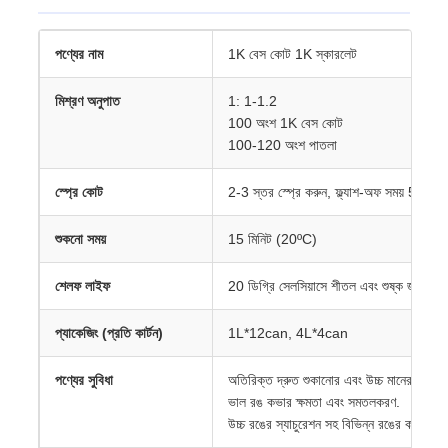
পণ্যের নাম
1K বেস কোট 1K স্কারলেট
মিশ্রণ অনুপাত
1: 1-1.2
100 অংশ 1K বেস কোট
100-120 অংশ পাতলা
স্প্রে কোট
2-3 স্তর স্প্রে করুন, ফ্ল্যাশ-অফ সময় 5 থেকে
শুকনো সময়
15 মিনিট (20ºC)
শেলফ লাইফ
20 ডিগ্রি সেলসিয়াসে শীতল এবং শুষ্ক জায়গায
প্যাকেজিং (প্রতি কার্টন)
1L*12can, 4L*4can
পণ্যের সুবিধা
অতিরিক্ত দ্রুত শুকানোর এবং উচ্চ মানের সমাপ্ত
ভাল রঙ কভার ক্ষমতা এবং সমতলকরণ.
উচ্চ রঙের স্যাচুরেশন সহ বিভিন্ন রঙের কভার সম্