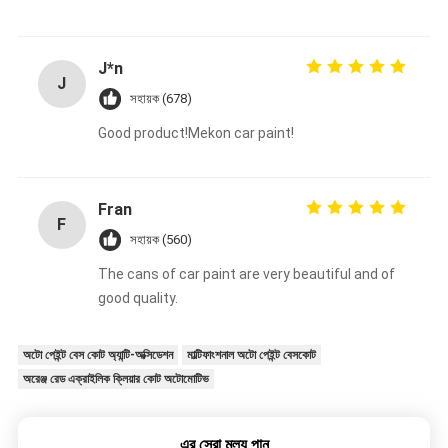
J*n
J
সহায়ক (678)
Good product!Mekon car paint!
Fran
F
সহায়ক (560)
The cans of car paint are very beautiful and of
good quality.
অটো পেইন্ট বেস কোট অ্যান্টি-অক্সিডেশন
মাল্টিফাংশনাল অটো পেইন্ট বেসকোট
অরেঞ্জ রেড এক্রাইলিক ক্লিয়ার কোট অটোমোটিভ
এর সেরা মূল্য পান