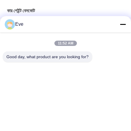
কার পেইন্ট বেসকোট
Eve
মাল্টিফাংশনাল কার পেইন্ট বেসকোট আর্দ্রতা প্রতিরোধী ইউভি প্রতিরোধী
প্রাকটিক্যাল অটোমোটিভ ক্লিয়ার বেস কোট মোল্ডপ্রুফ অ্যাক্রিলিক ক্লিয়ার কোট
11:52 AM
গাড়িগুলির জন্য
Good day, what product are you looking for?
উজ্জ্বল নীল গাড়ী পেইন্ট বেসকোট এক্রাইলিক স্প্রে আবহাওয়া প্রতিরোধী
সব
রিফিনিশ কার পেইন্ট
কার পেইন্ট বেসকোট
গাড়ির পেইন্ট টপ কোট
অটো পলিস্টার পিট্টি