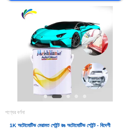
খবর
উদ্ধৃতির
জন্য
আবেদন
সাইট
ম্যাপ
গোপনীয়তা
পণ্যের বর্ণনা
নীতি
1K অটোমোটিভ মেরামত পেইন্ট রঙ অটোমোটিভ পেইন্ট - বিদেশী