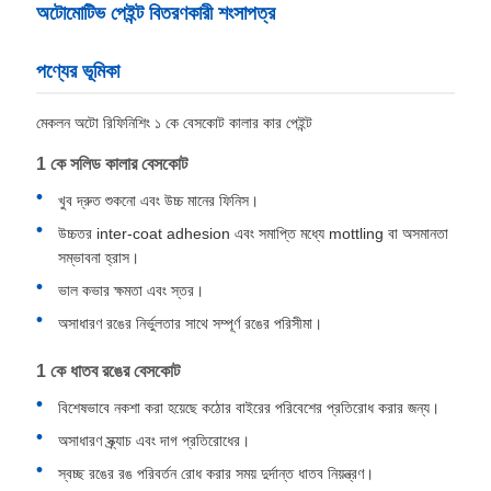
অটোমোটিভ পেইন্ট বিতরণকারী শংসাপত্র
পণ্যের ভূমিকা
মেকলন অটো রিফিনিশিং ১ কে বেসকোট কালার কার পেইন্ট
1 কে সলিড কালার বেসকোট
খুব দ্রুত শুকনো এবং উচ্চ মানের ফিনিস।
উচ্চতর inter-coat adhesion এবং সমাপ্তি মধ্যে mottling বা অসমানতা
সম্ভাবনা হ্রাস।
ভাল কভার ক্ষমতা এবং স্তর।
অসাধারণ রঙের নির্ভুলতার সাথে সম্পূর্ণ রঙের পরিসীমা।
1 কে ধাতব রঙের বেসকোট
বিশেষভাবে নকশা করা হয়েছে কঠোর বাইরের পরিবেশের প্রতিরোধ করার জন্য।
অসাধারণ স্ক্র্যাচ এবং দাগ প্রতিরোধের।
স্বচ্ছ রঙের রঙ পরিবর্তন রোধ করার সময় দুর্দান্ত ধাতব নিয়ন্ত্রণ।