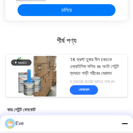
চালিয়ে
শীর্ষ পণ্য
1K ফ্রস্ট তুষার নীল চকচকে
এক্রাইলিক সলিড রঙ অটো পেইন্ট
ব্যবহৃত গাড়ী শরীরের মেরামত
3.26USD-5USD MOQ:100 বক্স
যোগাযোগ
কার পেইন্ট বেসকোট
Eve
মাল্টিফাংশনাল কার পেইন্ট বেসকোট আর্দ্রতা প্রতিরোধী ইউভি প্রতিরোধী