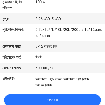
কারখানা
ন্যূনতম চাহিদার
100 বক্স
পরিমাণ:
ভ্রমণ
মূল্য:
3.26USD-5USD
মান
প্যাকেজিং বিবরণ:
0.5L/1L/4L/10L/20L/200L；1L*12can,
4L*4can
নিয়ন্ত্রণ
ডেলিভারি সময়:
7-15 কাজের দিন
আমাদের
পরিশোধের শর্ত:
টি/টি
সাথে
যোগানের ক্ষমতা:
50000L/মাস
যোগাযোগ
হাইলাইট:
,
,
অটোমোবাইল পেইন্টিং সরবরাহ
অটোমোবাইল পেইন্ট প্রাইমার
অটো বডি প্রাইমার
করুন
ভালো দাম