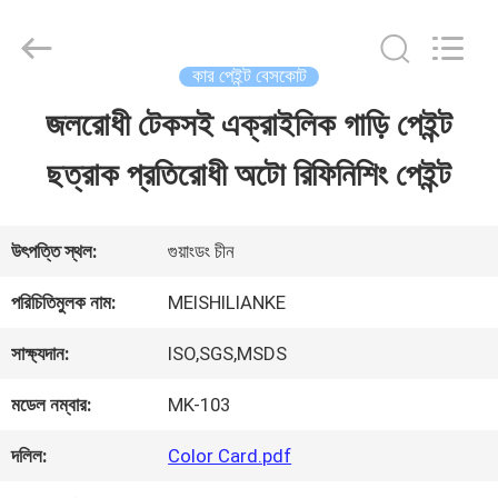
Guangzhou
Meklon
Chemical
Technology
কার পেইন্ট বেসকোট
Co.,
Ltd..
জলরোধী টেকসই এক্রাইলিক গাড়ি পেইন্ট
বাড়ি
All
Rights
ছত্রাক প্রতিরোধী অটো রিফিনিশিং পেইন্ট
Reserved.
পণ্য
উৎপত্তি স্থল:
গুয়াংডং চীন
ভিডিও
পরিচিতিমুলক নাম:
MEISHILIANKE
সাক্ষ্যদান:
ISO,SGS,MSDS
আমাদের
মডেল নম্বার:
MK-103
সম্পর্কে
দলিল:
Color Card.pdf