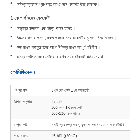
অবিশ্বাস্যভাবে প্রাণবন্ত রঙের সঙ্গে টেকসই উচ্চ চকচকে।
1 কে পার্ল রঙের বেসকোট
অত্যন্ত উজ্জ্বল এবং তীব্র পার্লস ইফেক্ট।
উচ্চতর কভার ক্ষমতা, দ্রুত শুকনো সময় আকর্ষণীয় মুক্তো বিন্যাস সঙ্গে।
উচ্চ রঙের স্যাচুরেশনের সাথে বিভিন্ন রঙের সম্পূর্ণ পরিসীমা।
অনন্য গভীরতা এবং স্টেরিও ধারণার সাথে টেকসই রঙিন চেহারা।
স্পেসিফিকেশন
পণ্যের নাম
1 কে বেস কোট 1 কে স্কারলেট
মিশ্রণ অনুপাত
1১-১।2
100 অংশ 1K বেস কোট
100-120 অংশ পাতলা
স্প্রে কোট
২-৩টি স্তর স্প্রে করুন, ফ্ল্যাশ অফের সময় ৫ থেকে ৮ মিনিট।
শুকনো সময়
15 মিনিট ((20oC)