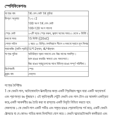
স্পেসিফিকেশনঃ
পণ্যের নাম
1K বেস কোট 1K ফুচিয়া
মিশ্রণ অনুপাত
1১-১।2
100 অংশ 1K বেস কোট
100-120 অংশ পাতলা
স্প্রে কোট
২-৩টি স্তর স্প্রে করুন, ফ্ল্যাশ অফের সময় ৫ থেকে ৮ মিনিট।
শুকনো সময়
15 মিনিট ((20oC)
শেল্ফ লাইফ
২ বছর ২০ ডিগ্রি সেলসিয়াসে শীতল ও শুকনো স্থানে মূল সিলার
প্যাকেজিং (কার্টন প্রতি)
1L*12ক্যান, 4L*4ক্যান
পণ্যের সুবিধা
অতিরিক্ত দ্রুত শুকনো এবং উচ্চ মানের সমাপ্তি।
ভাল রঙের কভারিং ক্ষমতা এবং সমতলতা।
উচ্চ রঙের স্যাচুরেশনের সাথে বিভিন্ন রঙের সম্পূর্ণ পরিসীমা।
নির্দেশাবলী
স্প্রে
ব্র্যান্ড নাম
মেক্লন
পণ্যের বৈশিষ্ট্যঃ
1 কে বেগুনি লাল, অটোমোবাইল উত্সাহীদের জন্য একটি প্রিমিয়াম পছন্দ যারা একটি অত্যাশ্চর্য
এবং প্রাণবন্ত রঙ খুঁজছেন। এই ব্যতিক্রমী পেইন্ট বেগুনি এবং লাল টোন এর আকর্ষণ একত্রিত
করে,একটি আকর্ষণীয় রঙ তৈরি করা যা রাস্তায় একটি বিবৃতি নিশ্চিত করতে হবে.
মেকলনের ১ কে বেগুনি লাল একটি গভীর এবং সমৃদ্ধ রঙের প্রোফাইলের গর্ব করে, একটি বেগুনি
টেক্সচার যা যে কোনও গাড়ির জন্য বিলাসিতা যোগ করে। বেগুনি আন্ডারটোনগুলি কমনীয়তা এবং