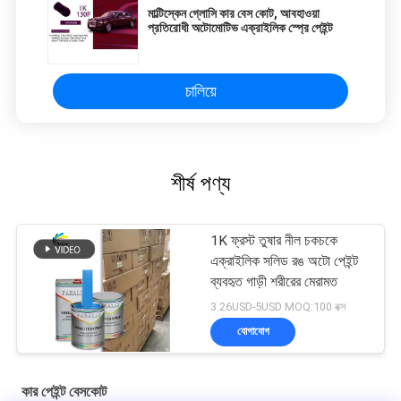
মাল্টিস্কেন গ্লোসি কার বেস কোট, আবহাওয়া
প্রতিরোধী অটোমোটিভ এক্রাইলিক স্প্রে পেইন্ট
চালিয়ে
শীর্ষ পণ্য
1K ফ্রস্ট তুষার নীল চকচকে
এক্রাইলিক সলিড রঙ অটো পেইন্ট
ব্যবহৃত গাড়ী শরীরের মেরামত
3.26USD-5USD MOQ:100 বক্স
যোগাযোগ
কার পেইন্ট বেসকোট