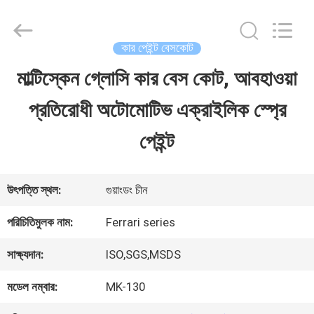
Guangzhou
Meklon
Chemical
Technology
কার পেইন্ট বেসকোট
Co.,
Ltd..
মাল্টিস্কেন গ্লোসি কার বেস কোট, আবহাওয়া
বাড়ি
All
Rights
প্রতিরোধী অটোমোটিভ এক্রাইলিক স্প্রে
Reserved.
পণ্য
পেইন্ট
ভিডিও
উৎপত্তি স্থল:
গুয়াংডং চীন
পরিচিতিমুলক নাম:
Ferrari series
আমাদের
সাক্ষ্যদান:
ISO,SGS,MSDS
সম্পর্কে
মডেল নম্বার:
MK-130