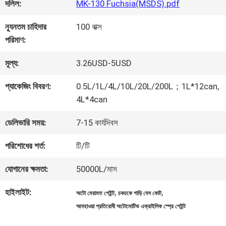
কারখানা
দলিল:
MK-130 Fuchsia(MSDS).pdf
ভ্রমণ
ন্যূনতম চাহিদার
100 বাক্স
পরিমাণ:
মান
মূল্য:
3.26USD-5USD
নিয়ন্ত্রণ
প্যাকেজিং বিবরণ:
0.5L/1L/4L/10L/20L/200L；1L*12can,
4L*4can
আমাদের
ডেলিভারি সময়:
7-15 কার্যদিবস
সাথে
পরিশোধের শর্ত:
টি/টি
যোগাযোগ
যোগানের ক্ষমতা:
50000L/মাস
করুন
হাইলাইট:
,
,
অটো মেরামত পেইন্ট
চকচকে গাড়ি বেস কোট
আবহাওয়া প্রতিরোধী অটোমোটিভ এক্রাইলিক স্প্রে পেইন্ট