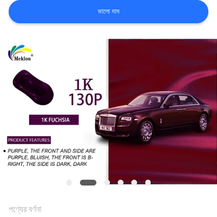
খবর
ভালো দাম
উদ্ধৃতির
জন্য
আবেদন
সাইট
ম্যাপ
গোপনীয়তা
নীতি
পণ্যের বর্ণনা