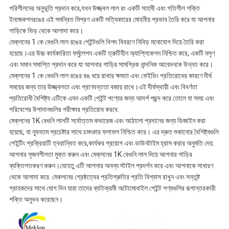
পরিশীলনের অনুভূতি প্রদান করে,যখন উজ্জ্বল লাল রং একটি সাহসী এবং গতিশীল শক্তি
ইনজেকশনরঙের এই সমন্বিত মিশ্রণ একটি সত্যিকারের মোহনীয় প্রভাব তৈরি করে যা আপনার
গাড়িকে ভিড় থেকে আলাদা করে।
মেক্লনের 1 কে বেগুনি লাল রঙের পেইন্টগুলি বিশদ বিবরণে নিবিড় মনোযোগ দিয়ে তৈরি করা
হয়েছে।এর উচ্চ কার্যকারিতা ফর্মুলেশন একটি ত্রুটিহীন অ্যাপ্লিকেশন নিশ্চিত করে, একটি মসৃণ
এবং সমান সমাপ্তি প্রদান করে যা আপনার গাড়ির সামগ্রিক নান্দনিক আবেদনকে উন্নত করে।
মেক্লনের 1 কে বেগুনি লাল রঙের রঙ ধরে রাখার ক্ষমতা এবং ফেইডিং প্রতিরোধের কারণে দীর্ঘ
সময়ের জন্য তার উজ্জ্বলতা এবং প্রাণবন্ততা বজায় রাখে।এই দীর্ঘস্থায়ী এবং বিবর্ণতা
প্রতিরোধী বৈশিষ্ট্য এটিকে এমন একটি পেইন্ট পণ্যের জন্য আদর্শ পছন্দ করে তোলে যা সময় এবং
পরিবেশের উপাদানগুলির পরীক্ষার প্রতিরোধ করবে.
মেক্লনের 1K বেগুনি লালটি সর্বোত্তম কভারেজ এবং আঠালো প্রদানের জন্য ডিজাইন করা
হয়েছে, যা ন্যূনতম প্রচেষ্টার সাথে চমৎকার ফলাফল নিশ্চিত করে। এর দ্রুত শুকানোর বৈশিষ্ট্যগুলি
পেইন্টিং প্রক্রিয়াটি ত্বরান্বিত করে,কার্যকর প্রয়োগ এবং ডাউনটাইম হ্রাস করার অনুমতি দেয়.
আপনার সৃজনশীলতা মুক্ত করুন এবং মেক্লনের 1K বেগুনি লাল দিয়ে আপনার গাড়ির
ব্যক্তিগতকরণ করুন।যেহেতু এটি আপনার অনন্য স্টাইল প্রদর্শন করে এবং আপনাকে সাধারণ
থেকে আলাদা করে. মেকলনের শ্রেষ্ঠত্বের প্রতিশ্রুতির প্রতি বিশ্বাস রাখুন এবং সন্তুষ্ট
গ্রাহকদের সাথে যোগ দিন যারা তাদের ব্যতিক্রমী অটোমোবাইল পেইন্ট পণ্যগুলির রূপান্তরকারী
শক্তি অনুভব করেছেন।