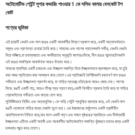
অটোমোটিভ পেইন্ট সুপার কভারিং পাওয়ার 1 কে সলিড কালার বেসকোট টপ
কোট
পণ্যের ভূমিকা
এই ছায়াটি বেগুনি এবং লাল রঙের একটি আকর্ষণীয় মিশ্রণ প্রকাশ করে, একটি অত্যাশ্চর্যভাবে
সমৃদ্ধ এবং প্রাণবন্ত চেহারা তৈরি করে। সামনের এবং পাশের প্যানেলগুলি গভীর, বেগুনি বেগুনি
দিয়ে সজ্জিত,যা রহস্যময়তা এবং কমনীয়তার অনুভূতি জাগায়এদিকে, নীল রঙের আন্ডারটোনগুলি
এই রঙের সামগ্রিক আকর্ষণকে আরও উন্নত করে।
সামনের ফ্যাসিয়া একটি চকচকে এবং উজ্জ্বল সমাপ্তি দিয়ে উজ্জ্বলভাবে জ্বলজ্বল করে, যা চুরি
করা নজর প্রতিরোধ করা অসম্ভব করে তোলে।এর প্রতিচ্ছবি বৈশিষ্ট্যগুলি রক্তবর্ণ লাল রঙের
গভীরতা এবং উজ্জ্বলতা প্রদর্শন করে, যা গাড়ির স্বতন্ত্র চরিত্রকে আরও জোর দেয়। পাশের
দিকে, রঙটি একটি গাঢ়, আরও তীব্র স্বর গ্রহণ করে,একটি বিপরীত প্রভাব তৈরি করে যা গাড়ির
প্রোফাইলের গভীরতা এবং মাত্রা যোগ করে.
সুনির্দিষ্টভাবে নির্মিত এবং অত্যাধুনিক ১ কে গাড়ি পেইন্ট প্রযুক্তি ব্যবহার করে, এই বেগুনি লাল
রঙটি যেকোনো গাড়ির মধ্যে সেরাটা তুলে ধরে। এর উচ্চমানের ফর্মুলেশন একটি ত্রুটিহীন
অ্যাপ্লিকেশন নিশ্চিত করে,যার ফলে একটি মসৃণ এবং সমান পৃষ্ঠরঙের স্থায়িত্ব এবং দীর্ঘস্থায়ী
উজ্জ্বলতা এটিকে একটি সাহসী এবং আকর্ষণীয় অটোমোবাইল সমাপ্তি খুঁজছেন তাদের জন্য একটি
চমৎকার পছন্দ করে তোলে।