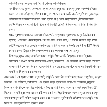
আকর্ষণীয় এবং চকচকে সমাপ্তি যা চোখকে আকর্ষণ করে।
স্থায়িত্ব এবং সুরক্ষা: মেকলনের স্বচ্ছ লোহার হলুদ রঙ কেবল দৃশ্যমান আকর্ষণ বাড়িয়ে
তোলে না বরং দুর্দান্ত স্থায়িত্ব এবং সুরক্ষা প্রদান করে।এটি একটি প্রতিরক্ষামূলক স্তর
গঠন করে যা বহিরাগত উপাদান যেমন ইউভি রশ্মি থেকে অন্তর্নিহিত পৃষ্ঠকে রক্ষা করে,
ছোটখাট স্ক্র্যাচ, এবং সাধারণ পরিধান, দীর্ঘস্থায়ী সৌন্দর্য নিশ্চিত এবং আপনার গাড়ির পৃষ্ঠ
রক্ষা।
সহজ প্রয়োগঃ আমাদের অটোমোবাইল পেইন্ট পণ্য সহজ প্রয়োগের জন্য ডিজাইন করা
হয়েছে। এর মসৃণ ধারাবাহিকতা এবং চমৎকার প্রবাহ সঙ্গে,1K স্বচ্ছ আয়রন হলুদ গাড়ি
পেইন্ট সহজে ছড়িয়ে দেওয়ার অনুমতি দেয়আপনি একজন অভিজ্ঞ চিত্রশিল্পী বা DIY উত্সাহী
হোন না কেন, চিত্তাকর্ষক ফলাফল অর্জন করা আপনার নাগালের মধ্যে।
বিশ্বস্ত ব্র্যান্ড: মেক্লন অটোমোবাইল পেইন্ট শিল্পে একটি বিশ্বস্ত এবং নামী ব্র্যান্ড।
আমাদের পণ্যগুলি তাদের ধারাবাহিক গুণমান, কর্মক্ষমতা এবং নির্ভরযোগ্যতার জন্য পরিচিত।
যখন আপনি মেক্লন নির্বাচন করেন,আপনি আমাদের ব্র্যান্ডের সাথে যুক্ত ব্যতিক্রমী মান এবং
খ্যাতিতে বিশ্বাস করতে পারেন.
মেকলনের 1 কে স্বচ্ছ লোহার হলুদ গাড়ি পেইন্টটি বেছে নিন তার উচ্চ স্বচ্ছতা, বহুমুখিতা, উন্নত
চকচকে এবং গভীরতা, স্থায়িত্ব এবং সুরক্ষা, সহজ প্রয়োগের জন্য,এবং আমাদের ব্র্যান্ডের
বিশ্বাস ও খ্যাতিমেক্লন দিয়ে আপনার গাড়ির চেহারা উন্নত করুন এবং অটোমোবাইল পেইন্ট
শিল্পের মান অতিক্রম করে এমন একটি অত্যাশ্চর্য সমাপ্তি উপভোগ করুন।স্বচ্ছ লোহার হলুদ
রঙের রূপান্তরকারী শক্তি অনুভব করুন এবং মেকলনের ব্যতিক্রমী অটোমোবাইল পেইন্ট পণ্য
দিয়ে আপনার সৃজনশীলতা প্রকাশ করুন.