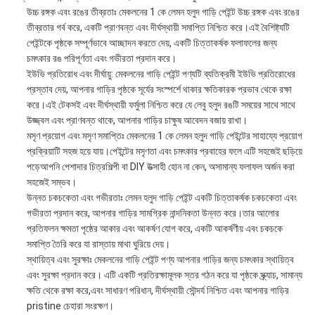
উচ্চ রঙ্গক এবং রঙের তীব্রতাঃ মেকলনের 1 কে লেমন হলুদ গাড়ি পেইন্ট উচ্চ রঙ্গক এবং রঙের
তীব্রতার গর্ব করে, একটি প্রাণবন্ত এবং দীর্ঘস্থায়ী সমাপ্তি নিশ্চিত করে।এই বৈশিষ্ট্যটি
পেইন্টকে পৃষ্ঠকে সম্পূর্ণভাবে আচ্ছাদন করতে দেয়, একটি চিত্তাকর্ষক ফলাফলের জন্য
চমৎকার রঙ পরিপূর্ণতা এবং গভীরতা প্রদান করে।
ইউভি প্রতিরোধ এবং দীর্ঘায়ু: মেকলনের গাড়ি পেইন্ট পণ্যটি ব্যতিক্রমী ইউভি প্রতিরোধের
প্রস্তাব দেয়, আপনার গাড়ির পৃষ্ঠকে সূর্যের সংস্পর্শে থাকার ক্ষতিকারক প্রভাব থেকে রক্ষা
করে।এই টেকসই এবং দীর্ঘস্থায়ী ফর্মুলা নিশ্চিত করে যে লেবু হলুদ রঙটি সময়ের সাথে সাথে
উজ্জ্বল এবং প্রাণবন্ত থাকে, আপনার গাড়ির চাক্ষুষ আবেদন বজায় রাখা।
মসৃণ প্রয়োগ এবং মসৃণ সমাপ্তিঃ মেকলনের 1 কে লেমন হলুদ গাড়ি পেইন্টের সাহায্যে প্রয়োগ
প্রক্রিয়াটি সহজ হয়ে যায়।পেইন্টের মসৃণতা এবং চমৎকার প্রবাহের ফলে এটি সহজেই ছড়িয়ে
পড়েআপনি পেশাদার চিত্রশিল্পী বা DIY উত্সাহী হোন না কেন, অসামান্য ফলাফল অর্জন করা
সহজেই সম্ভব।
উন্নত চকচকেতা এবং গভীরতাঃ লেমন হলুদ গাড়ি পেইন্ট একটি চিত্তাকর্ষক চকচকেতা এবং
গভীরতা প্রদান করে, আপনার গাড়ির সামগ্রিক নান্দনিকতা উন্নত করে।তার আলোর
প্রতিফলন ক্ষমতা পৃষ্ঠের আকার এবং আকর্ষণ যোগ করে, একটি আকর্ষণীয় এবং চকচকে
সমাপ্তি তৈরি করে যা রাস্তায় মাথা ঘুরিয়ে দেয়।
স্থায়িত্ব এবং সুরক্ষাঃ মেকলনের গাড়ি পেইন্ট পণ্য আপনার গাড়ির জন্য চমৎকার স্থায়িত্ব
এবং সুরক্ষা প্রদান করে। এটি একটি প্রতিরক্ষামূলক স্তর গঠন করে যা পৃষ্ঠকে স্ক্র্যাচ, সামান্য
ক্ষতি থেকে রক্ষা করে,এবং সাধারণ পরিধান, দীর্ঘস্থায়ী সৌন্দর্য নিশ্চিত এবং আপনার গাড়ির
pristine চেহারা সংরক্ষণ।