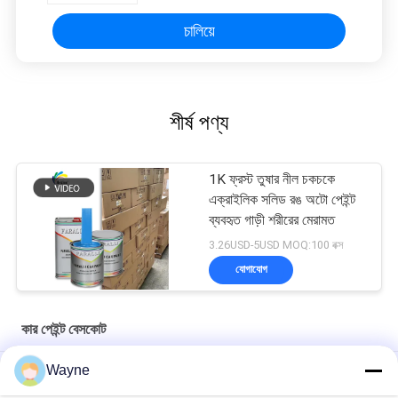
চালিয়ে
শীর্ষ পণ্য
1K ফ্রস্ট তুষার নীল চকচকে
এক্রাইলিক সলিড রঙ অটো পেইন্ট
ব্যবহৃত গাড়ী শরীরের মেরামত
3.26USD-5USD MOQ:100 বক্স
যোগাযোগ
কার পেইন্ট বেসকোট
Wayne
মাল্টিফাংশনাল কার পেইন্ট বেসকোট আর্দ্রতা প্রতিরোধী ইউভি প্রতিরোধী