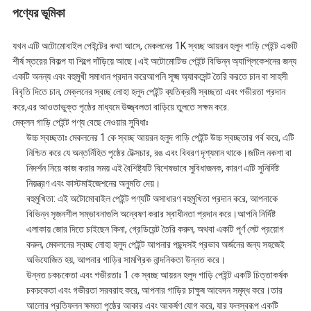
পণ্যের ভূমিকা
যখন এটি অটোমোবাইল পেইন্টের কথা আসে, মেকলনের 1K স্বচ্ছ আয়রন হলুদ গাড়ি পেইন্ট একটি
শীর্ষ স্তরের বিকল্প যা শিল্পে দাঁড়িয়ে আছে।এই অটোমোটিভ পেইন্ট বিভিন্ন অ্যাপ্লিকেশনের জন্য
একটি অনন্য এবং বহুমুখী সমাধান প্রদান করেআপনি সূক্ষ্ম অ্যাকসেন্ট তৈরি করতে চান বা সাহসী
বিবৃতি দিতে চান, মেক্লনের স্বচ্ছ লোহা হলুদ পেইন্ট ব্যতিক্রমী স্বচ্ছতা এবং গভীরতা প্রদান
করে,এর আওতাভুক্ত পৃষ্ঠের মাধ্যমে উজ্জ্বলতা বাড়িয়ে তুলতে সক্ষম করে.
মেক্লন গাড়ি পেইন্ট পণ্য বেছে নেওয়ার সুবিধাঃ
উচ্চ স্বচ্ছতাঃ মেকলনের 1 কে স্বচ্ছ আয়রন হলুদ গাড়ি পেইন্ট উচ্চ স্বচ্ছতার গর্ব করে, এটি
নিশ্চিত করে যে অন্তর্নিহিত পৃষ্ঠের টেক্সচার, রঙ এবং বিবরণ দৃশ্যমান থাকে।জটিল নকশা বা
নিদর্শন নিয়ে কাজ করার সময় এই বৈশিষ্ট্যটি বিশেষভাবে সুবিধাজনক, কারণ এটি সুনির্দিষ্ট
নিয়ন্ত্রণ এবং কাস্টমাইজেশনের অনুমতি দেয়।
বহুমুখিতা: এই অটোমোবাইল পেইন্ট পণ্যটি অসাধারণ বহুমুখিতা প্রদান করে, আপনাকে
বিভিন্ন সৃজনশীল সম্ভাবনাগুলি অন্বেষণ করার স্বাধীনতা প্রদান করে।আপনি নির্দিষ্ট
এলাকায় জোর দিতে চাইছেন কিনা, গ্রেডিয়েন্ট তৈরি করুন, অথবা একটি পূর্ণ লেট প্রয়োগ
করুন, মেকলনের স্বচ্ছ লোহা হলুদ পেইন্ট আপনার পছন্দসই প্রভাব অর্জনের জন্য সহজেই
অভিযোজিত হয়, আপনার গাড়ির সামগ্রিক নান্দনিকতা উন্নত করে।
উন্নত চকচকেতা এবং গভীরতাঃ 1 কে স্বচ্ছ আয়রন হলুদ গাড়ি পেইন্ট একটি চিত্তাকর্ষক
চকচকেতা এবং গভীরতা সরবরাহ করে, আপনার গাড়ির চাক্ষুষ আবেদন সমৃদ্ধ করে।তার
আলোর প্রতিফলন ক্ষমতা পৃষ্ঠের আকার এবং আকর্ষণ যোগ করে, যার ফলস্বরূপ একটি