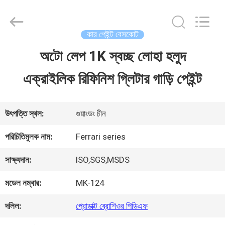
Guangzhou
Meklon
Chemical
Technology
কার পেইন্ট বেসকোট
Co.,
Ltd..
অটো লেপ 1K স্বচ্ছ লোহা হলুদ
বাড়ি
All
Rights
এক্রাইলিক রিফিনিশ গ্লিটার গাড়ি পেইন্ট
Reserved.
পণ্য
উৎপত্তি স্থল:
গুয়াংডং চীন
ভিডিও
পরিচিতিমুলক নাম:
Ferrari series
সাক্ষ্যদান:
ISO,SGS,MSDS
আমাদের
মডেল নম্বার:
MK-124
সম্পর্কে
দলিল:
প্রোডাক্ট ব্রোশিওর পিডিএফ