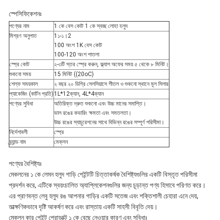
স্পেসিফিকেশনঃ
পণ্যের নাম
1 কে বেস কোট 1 কে স্বচ্ছ লোহা হলুদ
মিশ্রণ অনুপাত
1১-১।2
100 অংশ 1K বেস কোট
100-120 অংশ পাতলা
স্প্রে কোট
২-৩টি স্তর স্প্রে করুন, ফ্ল্যাশ অফের সময় ৫ থেকে ৮ মিনিট।
শুকনো সময়
15 মিনিট ((20oC)
শেল্ফ সময়কাল
২ বছর ২০ ডিগ্রি সেলসিয়াসে শীতল ও শুকনো স্থানে মূল সিলার
প্যাকেজিং (কার্টন প্রতি)
1L*12ক্যান, 4L*4ক্যান
পণ্যের সুবিধা
অতিরিক্ত দ্রুত শুকনো এবং উচ্চ মানের সমাপ্তি।
ভাল রঙের কভারিং ক্ষমতা এবং সমতলতা।
উচ্চ রঙের স্যাচুরেশনের সাথে বিভিন্ন রঙের সম্পূর্ণ পরিসীমা।
নির্দেশাবলী
স্প্রে
ব্র্যান্ড নাম
মেক্লন
পণ্যের বৈশিষ্ট্যঃ
মেকলনের ১ কে লেমন হলুদ গাড়ি পেইন্টটি চিত্তাকর্ষক বৈশিষ্ট্যগুলির একটি বিস্তৃত পরিসীমা
প্রদর্শন করে, এটিকে স্বয়ংচালিত অ্যাপ্লিকেশনগুলির জন্য চূড়ান্ত পণ্য হিসাবে পরিণত করে।
এর প্রাণবন্ত লেবু হলুদ রঙ আপনার গাড়ির একটি সতেজ এবং শক্তিশালী চেহারা এনে দেয়,
তাত্ক্ষণিকভাবে দৃষ্টি আকর্ষণ করে এবং রাস্তায় একটি সাহসী বিবৃতি দেয়।
মেক্লন কার পেইন্ট প্রোডাক্ট ১ কে বেছে নেওয়ার কারণ এবং সুবিধাঃ