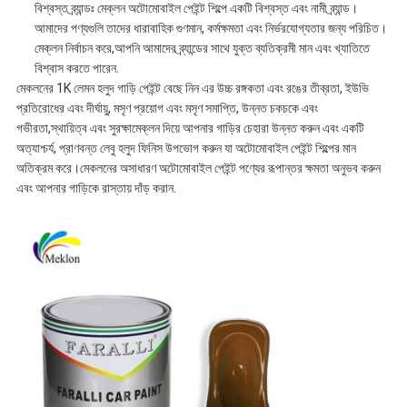
বিশ্বস্ত ব্র্যান্ডঃ মেক্লন অটোমোবাইল পেইন্ট শিল্পে একটি বিশ্বস্ত এবং নামী ব্র্যান্ড।
আমাদের পণ্যগুলি তাদের ধারাবাহিক গুণমান, কর্মক্ষমতা এবং নির্ভরযোগ্যতার জন্য পরিচিত।
মেক্লন নির্বাচন করে,আপনি আমাদের ব্র্যান্ডের সাথে যুক্ত ব্যতিক্রমী মান এবং খ্যাতিতে
বিশ্বাস করতে পারেন.
মেকলনের 1K লেমন হলুদ গাড়ি পেইন্ট বেছে নিন এর উচ্চ রঙ্গকতা এবং রঙের তীব্রতা, ইউভি
প্রতিরোধের এবং দীর্ঘায়ু, মসৃণ প্রয়োগ এবং মসৃণ সমাপ্তি, উন্নত চকচকে এবং
গভীরতা,স্থায়িত্ব এবং সুরক্ষামেক্লন দিয়ে আপনার গাড়ির চেহারা উন্নত করুন এবং একটি
অত্যাশ্চর্য, প্রাণবন্ত লেবু হলুদ ফিনিস উপভোগ করুন যা অটোমোবাইল পেইন্ট শিল্পের মান
অতিক্রম করে।মেকলনের অসাধারণ অটোমোবাইল পেইন্ট পণ্যের রূপান্তর ক্ষমতা অনুভব করুন
এবং আপনার গাড়িকে রাস্তায় দাঁড় করান.