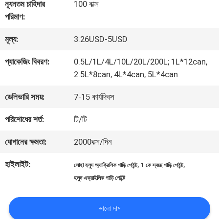
কারখানা
ন্যূনতম চাহিদার
100 বাক্স
পরিমাণ:
ভ্রমণ
মূল্য:
3.26USD-5USD
মান
প্যাকেজিং বিবরণ:
0.5L/1L/4L/10L/20L/200L; 1L*12can,
2.5L*8can, 4L*4can, 5L*4can
নিয়ন্ত্রণ
ডেলিভারি সময়:
7-15 কার্যদিবস
আমাদের
পরিশোধের শর্ত:
টি/টি
সাথে
যোগানের ক্ষমতা:
2000বক্স/দিন
যোগাযোগ
হাইলাইট:
,
,
লোহা হলুদ অ্যাক্রিলিক গাড়ি পেইন্ট
1 কে স্বচ্ছ গাড়ি পেইন্ট
হলুদ এক্রাইলিক গাড়ি পেইন্ট
করুন
ভালো দাম