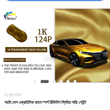
খবর
উদ্ধৃতির
জন্য
আবেদন
সাইট
ম্যাপ
গোপনীয়তা
পণ্যের বর্ণনা
নীতি
অটো লেপ এক্রাইলিক ধাতব স্পর্শ রিফিনিশ গ্লিটার গাড়ি পেইন্ট