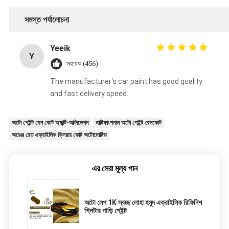
সমস্ত পর্যালোচনা
Yeeik
Y
সহায়ক (456)
The manufacturer's car paint has good quality
and fast delivery speed.
অটো পেইন্ট বেস কোট অ্যান্টি-অক্সিডেশন
মাল্টিফাংশনাল অটো পেইন্ট বেসকোট
অরেঞ্জ রেড এক্রাইলিক ক্লিয়ার কোট অটোমোটিভ
এর সেরা মূল্য পান
অটো লেপ 1K স্বচ্ছ লোহা হলুদ এক্রাইলিক রিফিনিশ
গ্লিটার গাড়ি পেইন্ট