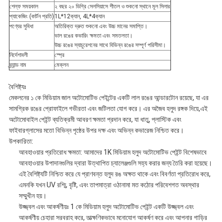
শেল্ফ সময়কাল
২ বছর ২০ ডিগ্রি সেলসিয়াসে শীতল ও শুকনো স্থানে মূল সিলার
প্যাকেজিং (কার্টন প্রতি)
1L*12ক্যান, 4L*4ক্যান
পণ্যের সুবিধা
অতিরিক্ত দ্রুত শুকনো এবং উচ্চ মানের সমাপ্তি।
ভাল রঙের কভারিং ক্ষমতা এবং সমতলতা।
উচ্চ রঙের স্যাচুরেশনের সাথে বিভিন্ন রঙের সম্পূর্ণ পরিসীমা।
নির্দেশাবলী
স্প্রে
ব্র্যান্ড নাম
মেক্লন
বৈশিষ্ট্যঃ
মেকলনের ১ কে মিডিয়াম জাল অটোমোটিভ পেইন্টের একটি লাল রঙের আন্ডারটোন রয়েছে, যা এর
সামগ্রিক রঙের প্রোফাইলে গভীরতা এবং জটিলতা যোগ করে। এর অজৈব হলুদ রঙ্গক দিয়ে,এই
অটোমোবাইল পেইন্ট ব্যতিক্রমী আবরণ ক্ষমতা প্রদান করে, যা ধাতু, প্লাস্টিক এবং
ফাইবারগ্লাসের মতো বিভিন্ন পৃষ্ঠের উপর দক্ষ এবং অভিন্ন কভারেজ নিশ্চিত করে।
উপকারিতা:
আবহাওয়ার প্রতিরোধ ক্ষমতা: আমাদের 1K মিডিয়াম হলুদ অটোমোটিভ পেইন্ট বিশেষভাবে
আবহাওয়ার উপাদানগুলির দ্বারা উত্থাপিত চ্যালেঞ্জগুলি সহ্য করার জন্য তৈরি করা হয়েছে।
এই বৈশিষ্ট্যটি নিশ্চিত করে যে প্রাণবন্ত হলুদ রঙ অক্ষত থাকে এবং বিবর্ণতা প্রতিরোধ করে,
এমনকি যখন UV রশ্মি, বৃষ্টি, এবং তাপমাত্রা ওঠানামা মত কঠোর পরিবেশগত অবস্থার
সম্মুখীন হয়।
উজ্জ্বল এবং আকর্ষণীয়ঃ 1 কে মিডিয়াম হলুদ অটোমোটিভ পেইন্ট একটি উজ্জ্বল এবং
আকর্ষণীয় চেহারা সরবরাহ করে, তাত্ক্ষণিকভাবে মনোযোগ আকর্ষণ করে এবং আপনার গাড়ির