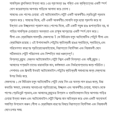
সামগ্রিক নান্দনিকতা উন্নত করে।এর প্রাণবন্ত রঙ শক্তি এবং ব্যক্তিত্বের একটি স্পর্শ
যোগ করেরাস্তায় আপনার গাড়িকে আলাদা করে তোলা।
সামনের এবং পাশের চেহারা: এই অটোমোবাইল পেইন্ট একটি আকর্ষণীয় গ্রেডিয়েন্ট প্রভাব
প্রদান করে। সামনের দিকে, এটি একটি আকর্ষণীয় সোনালি হলুদ ছায়া প্রদর্শন করে যা
উষ্ণতা এবং উজ্জ্বলতা প্রকাশ করে।পাশের দিকে, এটি একটি সবুজ রঙে রূপান্তরিত হয়, যা
গাড়ির সামগ্রিক চেহারাতে অনন্যতা এবং চাক্ষুষ আগ্রহের একটি স্পর্শ যোগ করে।
সীসা এবং ক্রোমিয়াম সামগ্রীঃ মেকলনের 1 কে মিডিয়াম হলুদ অটোমোটিভ পেইন্টে সীসা এবং
ক্রোমিয়াম রয়েছে। এই উপাদানগুলি পেইন্টের ব্যতিক্রমী রঙের স্থায়িত্ব, স্থায়িত্ব,এবং
পরিবেশগত কারণের প্রতিরোধেরযাইহোক, নিরাপত্তা নির্দেশিকা এবং নিয়মাবলী মেনে
সঠিকভাবে পেইন্ট পরিচালনা এবং নিষ্পত্তি করা গুরুত্বপূর্ণ।
বিশ্বস্ত ব্র্যান্ড: মেক্লন অটোমোবাইল পেইন্ট শিল্পে একটি বিশ্বস্ত এবং নামী ব্র্যান্ড।
আমাদের পণ্যগুলি তাদের ধারাবাহিক মান, কর্মক্ষমতা এবং নির্ভরযোগ্যতার জন্য পরিচিত।
পেশাদার এবং উত্সাহী উভয়ই অটোমোবাইল পেইন্টের ব্যতিক্রমী সমাধানের জন্য মেক্লনের
উপর নির্ভর করে.
মেকলনের ১ কে মিডিয়াম হলুদ অটোমোটিভ পেইন্ট বেছে নিন এর অনন্য লাল রঙের জন্য, উচ্চ
কভারিং ক্ষমতা, চমৎকার আবহাওয়া প্রতিরোধের, উজ্জ্বল এবং আকর্ষণীয় চেহারা, সামনে থেকে
পাশের গ্রেডিয়েন্ট প্রভাব,এবং আমাদের ব্র্যান্ডের বিশ্বাস ও খ্যাতিমেক্লন দিয়ে আপনার গাড়ির
চেহারা উন্নত করুন এবং অটোমোবাইল পেইন্ট শিল্পের মান অতিক্রম করে এমন একটি অত্যাশ্চর্য
সমাপ্তি উপভোগ করুন।সীসা ও ক্রোমিয়াম ধারণের বিষয়ে নিরাপত্তা নির্দেশিকা এবং নিয়মাবলী
মেনে চলার সময়.