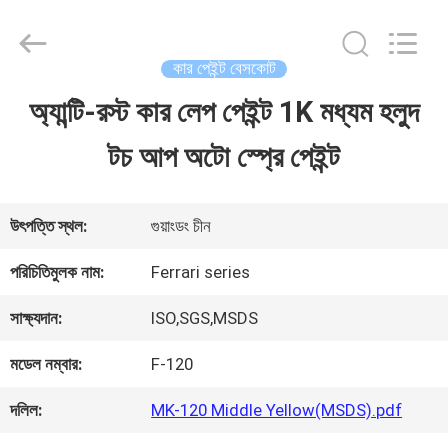
Guangzhou
Meklon
Chemical
Technology
কার পেইন্ট বেসকোট
Co.,
Ltd..
অ্যান্টি-রস্ট কার লেপ পেইন্ট 1K মধ্যম হলুদ
বাড়ি
All
Rights
টচ আপ অটো স্প্রে পেইন্ট
Reserved.
পণ্য
উৎপত্তি স্থল:
গুয়াংডং চীন
ভিডিও
পরিচিতিমুলক নাম:
Ferrari series
সাক্ষ্যদান:
ISO,SGS,MSDS
আমাদের
মডেল নম্বার:
F-120
সম্পর্কে
দলিল:
MK-120 Middle Yellow(MSDS).pdf