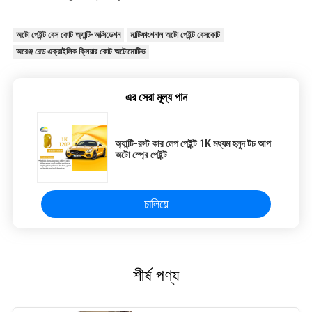
অটো পেইন্ট বেস কোট অ্যান্টি-অক্সিডেশন
মাল্টিফাংশনাল অটো পেইন্ট বেসকোট
অরেঞ্জ রেড এক্রাইলিক ক্লিয়ার কোট অটোমোটিভ
এর সেরা মূল্য পান
অ্যান্টি-রস্ট কার লেপ পেইন্ট 1K মধ্যম হলুদ টচ আপ
অটো স্প্রে পেইন্ট
চালিয়ে
শীর্ষ পণ্য