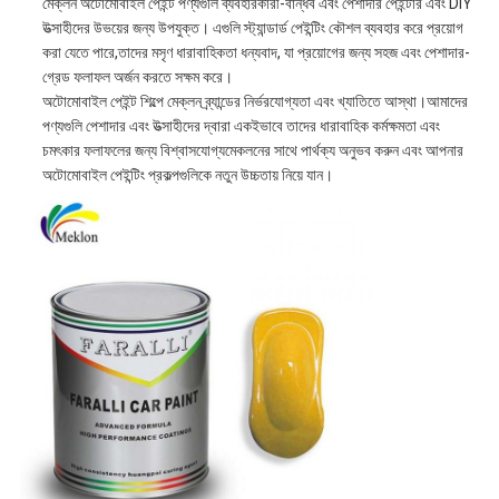
মেক্লন অটোমোবাইল পেইন্ট পণ্যগুলি ব্যবহারকারী-বান্ধব এবং পেশাদার পেইন্টার এবং DIY
উত্সাহীদের উভয়ের জন্য উপযুক্ত। এগুলি স্ট্যান্ডার্ড পেইন্টিং কৌশল ব্যবহার করে প্রয়োগ
করা যেতে পারে,তাদের মসৃণ ধারাবাহিকতা ধন্যবাদ, যা প্রয়োগের জন্য সহজ এবং পেশাদার-
গ্রেড ফলাফল অর্জন করতে সক্ষম করে।
অটোমোবাইল পেইন্ট শিল্পে মেক্লন ব্র্যান্ডের নির্ভরযোগ্যতা এবং খ্যাতিতে আস্থা।আমাদের
পণ্যগুলি পেশাদার এবং উত্সাহীদের দ্বারা একইভাবে তাদের ধারাবাহিক কর্মক্ষমতা এবং
চমৎকার ফলাফলের জন্য বিশ্বাসযোগ্যমেকলনের সাথে পার্থক্য অনুভব করুন এবং আপনার
অটোমোবাইল পেইন্টিং প্রকল্পগুলিকে নতুন উচ্চতায় নিয়ে যান।