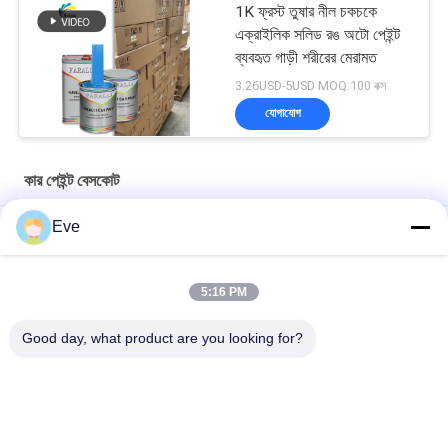
1K ফ্রস্ট তুষার নীল চকচকে
এক্রাইলিক সলিড রঙ অটো পেইন্ট
ব্যবহৃত গাড়ী শরীরের মেরামত
3.26USD-5USD MOQ:100 বক্স
যোগাযোগ
কার পেইন্ট বেসকোট
Eve
মাল্টিফাংশনাল কার পেইন্ট বেসকোট আর্দ্রতা প্রতিরোধী ইউভি প্রতিরোধী
প্রাকটিক্যাল অটোমোটিভ ক্লিয়ার বেস কোট মোল্ডপ্রুফ অ্যাক্রিলিক ক্লিয়ার কোট
5:16 PM
গাড়িগুলির জন্য
Good day, what product are you looking for?
উজ্জ্বল নীল গাড়ী পেইন্ট বেসকোট এক্রাইলিক স্প্রে আবহাওয়া প্রতিরোধী
সব