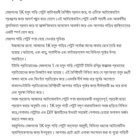
মেক্লনের 1K হলুদ গাড়ি পেইন্ট ব্যতিক্রমী বৈশিষ্ট্য প্রদান করে, যা এটিকে অটোমোবাইল
প্রকল্পের জন্য আদর্শ পছন্দ করে তোলে।এই অটোমোবাইল পেইন্ট একটি সাহসী এবং আকর্ষণীয়
নান্দনিকতা প্রদান করে যা তাত্ক্ষণিকভাবে মনোযোগ আকর্ষণ করে এবং আপনার গাড়ির ব্যক্তিত্বের
একটি স্পর্শ যোগ করে.
মেক্লন গাড়ি পেইন্ট পণ্য বেছে নেওয়ার সুবিধাঃ
উচ্চমানের রচনা: আমাদের 1K হলুদ গাড়ির পেইন্ট সর্বোচ্চ মানের মাথায় রেখে তৈরি করা
হয়েছে।আঠালো, এবং ধাতু, প্লাস্টিক এবং ফাইবারগ্লাস সহ বিভিন্ন পৃষ্ঠের উপর
স্থায়িত্ব।
ইউভি প্রতিরোধেরঃ মেকলনের 1 কে হলুদ গাড়ি পেইন্টটি ইউভি রশ্মির মারাত্মক প্রভাবের
প্রতিরোধের জন্য ডিজাইন করা হয়েছে। এই বৈশিষ্ট্যটি নিশ্চিত করে যে প্রাণবন্ত হলুদ রঙটি
অক্ষত থাকে এবং বিবর্ণতা প্রতিরোধ করে।এমনকি দীর্ঘ সময় ধরে সূর্যের আলোতে
থাকলেওইউভি প্রতিরোধের বৈশিষ্ট্যটি আপনার গাড়ির পৃষ্ঠের জন্য দীর্ঘস্থায়ী রঙ ধরে রাখা
এবং সুরক্ষা নিশ্চিত করে।
সহজ প্রয়োগঃ আমাদের অটোমোবাইল পেইন্ট পণ্য ব্যবহারকারী বন্ধুত্বপূর্ণ, প্রচেষ্টা ছাড়া
প্রয়োগ করার অনুমতি দেয়। 1K হলুদ গাড়ী পেইন্ট মসৃণ ধারাবাহিকতা সহজ ছড়িয়ে নিশ্চিত
করে,পেশাদার পেইন্টার এবং DIY উত্সাহীদের উভয়ই সহজেই পেশাদার চেহারা ফলাফল অর্জন
করতে সক্ষম করে.
বহুমুখিতাঃ মেকলনের 1K হলুদ গাড়ি পেইন্ট অত্যন্ত বহুমুখী, বিভিন্ন ধরনের অটোমোটিভ
অ্যাপ্লিকেশনের জন্য উপযুক্ত। আপনার ছোট ছোট এলাকা সংশোধন করা বা পুরো গাড়িটি