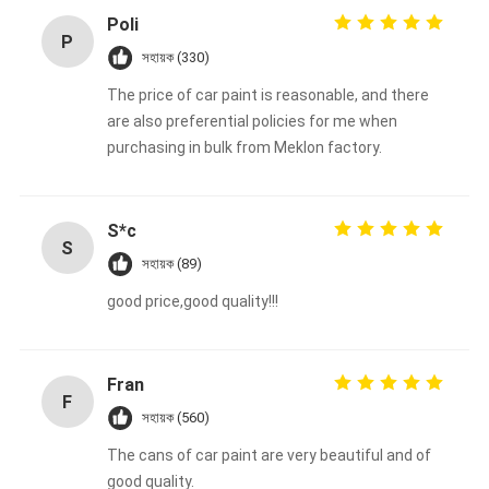
Poli
P
সহায়ক (330)
The price of car paint is reasonable, and there
are also preferential policies for me when
purchasing in bulk from Meklon factory.
S*c
S
সহায়ক (89)
good price,good quality!!!
Fran
F
সহায়ক (560)
The cans of car paint are very beautiful and of
good quality.