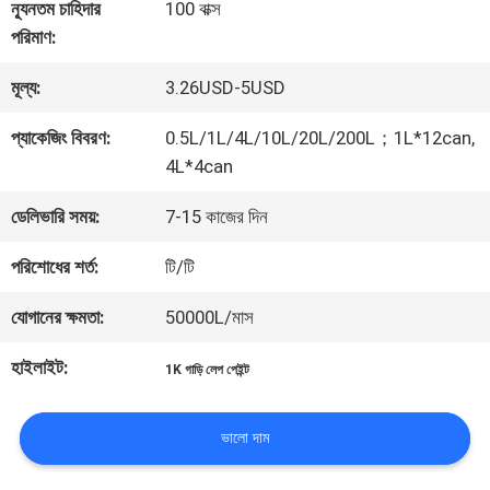
কারখানা
ন্যূনতম চাহিদার
100 বাক্স
পরিমাণ:
ভ্রমণ
মূল্য:
3.26USD-5USD
মান
প্যাকেজিং বিবরণ:
0.5L/1L/4L/10L/20L/200L；1L*12can,
4L*4can
নিয়ন্ত্রণ
ডেলিভারি সময়:
7-15 কাজের দিন
আমাদের
পরিশোধের শর্ত:
টি/টি
সাথে
যোগানের ক্ষমতা:
50000L/মাস
যোগাযোগ
হাইলাইট:
1K গাড়ি লেপ পেইন্ট
করুন
ভালো দাম