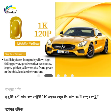
খবর
উদ্ধৃতির
জন্য
আবেদন
সাইট
ম্যাপ
পণ্যের বর্ণনা
গোপনীয়তা
অ্যান্টি-রস্ট কার লেপ পেইন্ট 1K মধ্যম হলুদ টচ আপ অটো স্প্রে পেইন্ট
নীতি
পণ্যের ভূমিকা