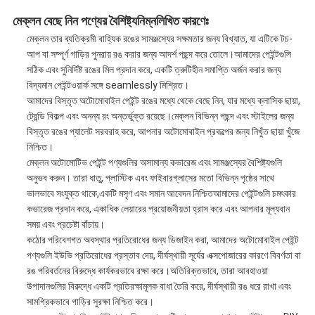
মেক্লন বেছে নিন
পণ্যের বৈশিষ্ট্য
নিম্নলিখিত কারণেঃ
মেক্লন তার ব্যতিক্রমী বাহ্যিক রঙের সামঞ্জস্যের সক্ষমতার জন্য বিখ্যাত, যা এটিকে টচ-
আপ বা সম্পূর্ণ গাড়ির পুনরায় রঙ করার জন্য আদর্শ পছন্দ করে তোলে।আমাদের পেইন্টগুলি
সঠিক এবং সুনির্দিষ্ট রঙের মিল প্রদান করে, একটি ত্রুটিহীন সমাপ্তি অর্জন করার জন্য
বিদ্যমান পেইন্টওয়ার্ক সঙ্গে seamlessly মিশ্রিত।
আমাদের বিস্তৃত অটোমোবাইল পেইন্ট রঙের মধ্যে থেকে বেছে নিন, যার মধ্যে ক্লাসিক ছায়া,
ট্রেন্ডি বিকল্প এবং অনন্য রং অন্তর্ভুক্ত রয়েছে।মেক্লন বিভিন্ন পছন্দ এবং স্টাইলের জন্য
বিস্তৃত রঙের প্যালেট সরবরাহ করে, আপনার অটোমোবাইল প্রকল্পের জন্য নিখুঁত ছায়া খুঁজে
নিশ্চিত।
মেক্লন অটোমোটিভ পেইন্ট পণ্যগুলির অসামান্য কভারেজ এবং সামঞ্জস্যের বৈশিষ্ট্যগুলি
অনুভব করুন। তারা ধাতু, প্লাস্টিক এবং ফাইবারগ্লাসের মতো বিভিন্ন পৃষ্ঠের সাথে
ভালভাবে সংযুক্ত থাকে,একটি মসৃণ এবং সমান আবেদন নিশ্চিতআমাদের পেইন্টগুলি চমৎকার
কভারেজ প্রদান করে, একাধিক লেয়ারের প্রয়োজনীয়তা হ্রাস করে এবং আপনার মূল্যবান
সময় এবং প্রচেষ্টা বাঁচায়।
কঠোর পরিবেশগত অবস্থার প্রতিরোধের জন্য ডিজাইন করা, আমাদের অটোমোবাইল পেইন্ট
পণ্যগুলি ইউভি প্রতিরোধের প্রস্তাব দেয়, দীর্ঘস্থায়ী সূর্যের এক্সপোজারের কারণে বিবর্ণতা বা
রঙ পরিবর্তনের বিরুদ্ধে কার্যকরভাবে রক্ষা করে।অতিরিক্তভাবে, তারা আবহাওয়া
উপাদানগুলির বিরুদ্ধে একটি প্রতিরক্ষামূলক বাধা তৈরি করে, দীর্ঘস্থায়ী রঙ ধরে রাখা এবং
সামগ্রিকভাবে গাড়ির সুরক্ষা নিশ্চিত করে।