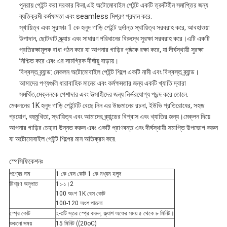
পুনরায় পেইন্ট করা দরকার কিনা,এই অটোমোবাইল পেইন্ট একটি ত্রুটিহীন সমাপ্তির জন্য
ব্যতিক্রমী কর্মক্ষমতা এবং seamless মিশ্রণ প্রদান করে.
স্থায়িত্ব এবং সুরক্ষাঃ 1 কে হলুদ গাড়ি পেইন্ট দুর্দান্ত স্থায়িত্ব সরবরাহ করে, আবহাওয়া
উপাদান, ছোটখাট স্ক্র্যাচ এবং সাধারণ পরিধানের বিরুদ্ধে সুরক্ষা সরবরাহ করে।এটি একটি
প্রতিরক্ষামূলক বাধা গঠন করে যা আপনার গাড়ির পৃষ্ঠকে রক্ষা করে, যা দীর্ঘস্থায়ী সুরক্ষা
নিশ্চিত করে এবং এর সামগ্রিক দীর্ঘায়ু বাড়ায়।
বিশ্বস্ত ব্র্যান্ড: মেকলন অটোমোবাইল পেইন্ট শিল্পে একটি নামী এবং বিশ্বস্ত ব্র্যান্ড।
আমাদের পণ্যগুলি ধারাবাহিক মানের এবং কর্মক্ষমতার জন্য একটি খ্যাতি দ্বারা
সমর্থিত,মেক্লনকে পেশাদার এবং উত্সাহীদের জন্য নির্ভরযোগ্য পছন্দ করে তোলে.
মেকলনের 1K হলুদ গাড়ি পেইন্টটি বেছে নিন এর উচ্চমানের রচনা, ইউভি প্রতিরোধের, সহজ
প্রয়োগ, বহুমুখিতা, স্থায়িত্ব এবং আমাদের ব্র্যান্ডের বিশ্বাস এবং খ্যাতির জন্য।মেক্লন দিয়ে
আপনার গাড়ির চেহারা উন্নত করুন এবং একটি প্রাণবন্ত এবং দীর্ঘস্থায়ী সমাপ্তি উপভোগ করুন
যা অটোমোবাইল পেইন্ট শিল্পের মান অতিক্রম করে.
স্পেসিফিকেশনঃ
পণ্যের নাম
1 কে বেস কোট 1 কে মধ্যম হলুদ
মিশ্রণ অনুপাত
1১-১।2
100 অংশ 1K বেস কোট
100-120 অংশ পাতলা
স্প্রে কোট
২-৩টি স্তর স্প্রে করুন, ফ্ল্যাশ অফের সময় ৫ থেকে ৮ মিনিট।
শুকনো সময়
15 মিনিট ((20oC)