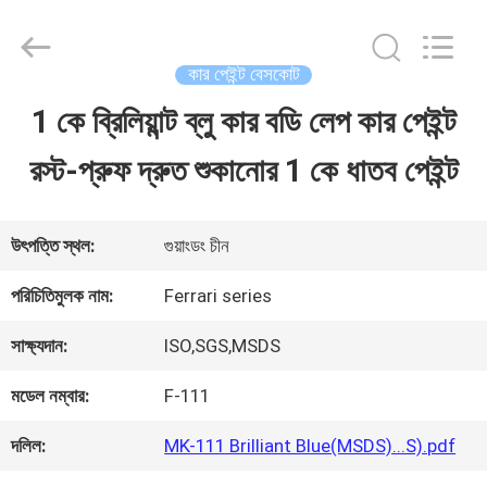
Guangzhou
Meklon
Chemical
Technology
কার পেইন্ট বেসকোট
Co.,
Ltd..
1 কে ব্রিলিয়ান্ট ব্লু কার বডি লেপ কার পেইন্ট
বাড়ি
All
Rights
রস্ট-প্রুফ দ্রুত শুকানোর 1 কে ধাতব পেইন্ট
Reserved.
পণ্য
উৎপত্তি স্থল:
গুয়াংডং চীন
ভিডিও
পরিচিতিমুলক নাম:
Ferrari series
সাক্ষ্যদান:
ISO,SGS,MSDS
আমাদের
মডেল নম্বার:
F-111
সম্পর্কে
দলিল:
MK-111 Brilliant Blue(MSDS)...S).pdf