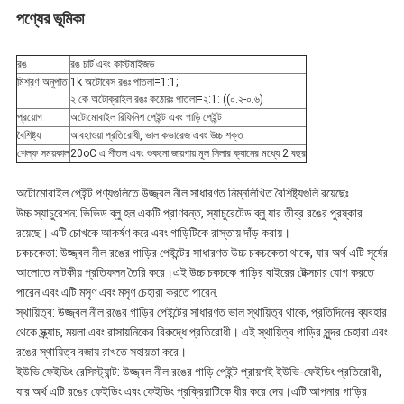
পণ্যের ভূমিকা
রঙ
রঙ চার্ট এবং কাস্টমাইজড
মিশ্রণ অনুপাত
1k অটোবেস রঙঃ পাতলা=1:1;
২ কে অটোক্রাইল রঙঃ কঠোরঃ পাতলা=২:1: ((০.২-০.৬)
প্রয়োগ
অটোমোবাইল রিফিনিশ পেইন্ট এবং গাড়ি পেইন্ট
বৈশিষ্ট্য
আবহাওয়া প্রতিরোধী, ভাল কভারেজ এবং উচ্চ শক্ত
শেল্ফ সময়কাল
20oC এ শীতল এবং শুকনো জায়গায় মূল সিলার ক্যানের মধ্যে 2 বছর
অটোমোবাইল পেইন্ট পণ্যগুলিতে উজ্জ্বল নীল সাধারণত নিম্নলিখিত বৈশিষ্ট্যগুলি রয়েছেঃ
উচ্চ স্যাচুরেশন: ভিভিড ব্লু হল একটি প্রাণবন্ত, স্যাচুরেটেড ব্লু যার তীব্র রঙের পুরষ্কার
রয়েছে। এটি চোখকে আকর্ষণ করে এবং গাড়িটিকে রাস্তায় দাঁড় করায়।
চকচকেতা: উজ্জ্বল নীল রঙের গাড়ির পেইন্টের সাধারণত উচ্চ চকচকেতা থাকে, যার অর্থ এটি সূর্যের
আলোতে নাটকীয় প্রতিফলন তৈরি করে।এই উচ্চ চকচকে গাড়ির বাইরের টেক্সচার যোগ করতে
পারেন এবং এটি মসৃণ এবং মসৃণ চেহারা করতে পারেন.
স্থায়িত্ব: উজ্জ্বল নীল রঙের গাড়ির পেইন্টের সাধারণত ভাল স্থায়িত্ব থাকে, প্রতিদিনের ব্যবহার
থেকে স্ক্র্যাচ, ময়লা এবং রাসায়নিকের বিরুদ্ধে প্রতিরোধী। এই স্থায়িত্ব গাড়ির সুন্দর চেহারা এবং
রঙের স্থায়িত্ব বজায় রাখতে সহায়তা করে।
ইউভি ফেইডিং রেসিস্ট্যান্ট: উজ্জ্বল নীল রঙের গাড়ি পেইন্ট প্রায়শই ইউভি-ফেইডিং প্রতিরোধী,
যার অর্থ এটি রঙের ফেইডিং এবং ফেইডিং প্রক্রিয়াটিকে ধীর করে দেয়।এটি আপনার গাড়ির