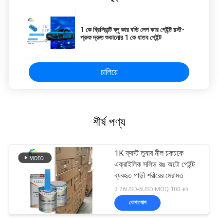
1 কে ব্রিলিয়ান্ট ব্লু কার বডি লেপ কার পেইন্ট রস্ট-
প্রুফ দ্রুত শুকানোর 1 কে ধাতব পেইন্ট
চালিয়ে
শীর্ষ পণ্য
1K ফ্রস্ট তুষার নীল চকচকে
এক্রাইলিক সলিড রঙ অটো পেইন্ট
ব্যবহৃত গাড়ী শরীরের মেরামত
3.26USD-5USD MOQ:100 বক্স
যোগাযোগ