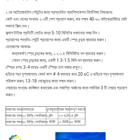
১ কে অটোমোবাইল পেইন্টের জন্য প্রস্তাবিত অ্যাপ্লিকেশন নির্দেশিকা নিম্নরূপঃ
কোট এবং বেধের সংখ্যাঃ ২-৩টি লেপ প্রয়োগ করুন, যার লক্ষ্য 40-৬০ মাইক্রোমিটার মোট
শুকনো ফিল্ম বেধ।
ফ্ল্যাশ টাইমঃ প্রতিটি লেটের মধ্যে 5-10 মিনিটের শুকানোর সময় দিন।
প্রয়োগের পদ্ধতিঃ পেইন্ট প্রয়োগের জন্য একটি স্প্রে বন্দুক ব্যবহার করুন।
ডোজেলের আকারঃ
মাধ্যাকর্ষণ স্প্রে বন্দুকের জন্য, ১.২-১.৪ মিলিমিটার নল ব্যবহার করুন।
শোষণ স্প্রে বন্দুকের জন্য, একটি 1.3-1.5 মিমি নল ব্যবহার করুন।
স্প্রেিং চাপঃ 3-4 বারের একটি স্প্রেিং চাপ বজায় রাখুন।
ছড়িয়ে পড়া দৃশ্যমানতাঃ ফোর্ড কাপ # 4 ব্যবহার করে 20 oC এ ছড়িয়ে পড়া দৃশ্যমানতা
পরিমাপ করুন, 13-18 সেকেন্ডের জন্য লক্ষ্য করুন।
লেয়ারের সংখ্যাঃ কাঙ্ক্ষিত কভারেজ এবং সমাপ্তি অর্জনের জন্য সর্বাধিক 3 টি লেয়ার প্রয়োগ
করুন।
শুকানোর সময়
তাপমাত্রা
ধুলোমুক্ত
ট্যাক ফ্রি
সম্পূর্ণ শুকনো
শুকানোর সময়
২০ ডিগ্রি সেলসিয়াস
১ ঘন্টা
২-৩ ঘণ্টা
২৪ ঘন্টা
শুকানোর সময়
৬০ ডিগ্রি সেলসিয়াস
৫ মিনিট
১০ মিনিট
৬০ মিনিট