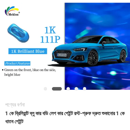
খবর
উদ্ধৃতির
জন্য
আবেদন
সাইট
ম্যাপ
পণ্যের বর্ণনা
গোপনীয়তা
1 কে ব্রিলিয়ান্ট ব্লু কার বডি লেপ কার পেইন্ট রস্ট-প্রুফ দ্রুত শুকানোর 1 কে
নীতি
ধাতব পেইন্ট