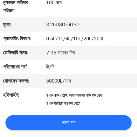
কারখানা
ন্যূনতম চাহিদার
100 বাক্স
পরিমাণ:
ভ্রমণ
মূল্য:
3.26USD-5USD
মান
প্যাকেজিং বিবরণ:
0.5L/1L/4L/10L/20L/200L
নিয়ন্ত্রণ
ডেলিভারি সময়:
7-15 কাজের দিন
পরিশোধের শর্ত:
টি/টি
আমাদের
যোগানের ক্ষমতা:
50000L/মাস
সাথে
হাইলাইট:
,
,
1 কে ধাতব পেইন্ট
দ্রুত শুকানোর গাড়ি বডি লেপ
যোগাযোগ
1 কে ব্রিলিয়ান্ট ব্লু কার পেইন্ট
করুন
ভালো দাম