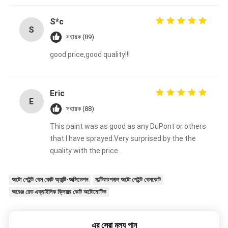
them. I decided to make the purchase here and
will continue to support them in the long term
S*c
S
সহায়ক (89)
good price,good quality!!!
Eric
E
সহায়ক (88)
This paint was as good as any DuPont or others
that I have sprayed.Very surprised by the the
quality with the price.
অটো পেইন্ট বেস কোট অ্যান্টি-অক্সিডেশন
মাল্টিফাংশনাল অটো পেইন্ট বেসকোট
অরেঞ্জ রেড এক্রাইলিক ক্লিয়ার কোট অটোমোটিভ
এর সেরা মূল্য পান