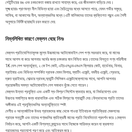
পেইন্টিংয়ের রঙ এবং চকচকেতা বজায় রাখতে সাহায্য করে, এর জীবনকাল বাড়িয়ে দেয়।
সূক্ষ্ম ছায়াঃ প্রাণবন্ত নীল বিভিন্ন ছায়া এবং বৈচিত্র্যের মধ্যে আসতে পারে, যেমন গভীর সমুদ্র,
সাফির, বা আকাশের নীল, অন্যান্যগুলির মধ্যে।এটি মালিকদের তাদের ব্যক্তিগত পছন্দ এবং শৈলী
অনুসারে নির্দিষ্ট ছায়াছবি চয়ন করতে দেয়.
নিম্নলিখিত কারণে মেক্লন বেছে নিনঃ
মেক্লন প্রতিযোগিতামূলক মূল্যে উচ্চমানের অটোমোবাইল লেপ পণ্য সরবরাহ করে, যা মানের
সাথে আপস না করে আপনার অর্থের জন্য চমৎকার মান নিশ্চিত করে।তাদের বিস্তৃত পণ্য পরিসীমা
1K বেস লেপ অন্তর্ভুক্ত, ২ কে টপ কোট, এইচএসএন্ডএমএস ক্লিয়ার কোট, হার্ডেনার, থিনার,
প্রাইমার এবং বিভিন্ন সম্পর্কিত দ্রাবক যেমন ফিলার, ম্যাটিং এজেন্ট, নমনীয় এজেন্ট, গ্রেডার,
দ্রুত ড্রাইভার, সোল্ডার দ্রাবক,অ্যান্টি-সিলিকন এজেন্টমেক্লোনের সাথে, আপনি আপনার
প্রয়োজনীয় সমস্ত অটোমোবাইল লেপ সমাধান খুঁজে পেতে পারেন।
মেক্লন উন্নত প্রযুক্তি এবং একটি স্ব-মিশ্রণ সিস্টেম ব্যবহার করে, যা নির্ভরযোগ্য এবং
উচ্চতর সমাপ্তির জন্য ধারাবাহিক এবং সঠিক মিশ্রণের গ্যারান্টি দেয়।উদ্ভাবনের প্রতি তাদের
অঙ্গীকার এই প্রযুক্তিগুলির অন্তর্ভুক্তিতে স্পষ্ট.
দেশীয় ও আন্তর্জাতিক উভয় গ্রাহকদের কাছ থেকে পাওয়া ইতিবাচক প্রতিক্রিয়া মেকলনের
গ্রাহক সন্তুষ্টি এবং তাদের পণ্যগুলির ব্যতিক্রমী মানের প্রতি নিবেদিততা প্রদর্শন করে।মেক্লন
নির্বাচন করে, আপনি একটি বিশ্বস্ত ব্র্যান্ডের সাথে নিজেকে সারিবদ্ধ করেন যা ক্রমাগত
গ্রাহকদের প্রত্যাশা পূরণ করে এবং অতিক্রম করে।