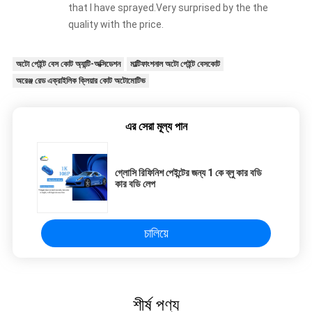
that I have sprayed.Very surprised by the the
quality with the price.
অটো পেইন্ট বেস কোট অ্যান্টি-অক্সিডেশন
মাল্টিফাংশনাল অটো পেইন্ট বেসকোট
অরেঞ্জ রেড এক্রাইলিক ক্লিয়ার কোট অটোমোটিভ
এর সেরা মূল্য পান
গ্লোসি রিফিনিশ পেইন্টের জন্য 1 কে ব্লু কার বডি
কার বডি লেপ
চালিয়ে
শীর্ষ পণ্য