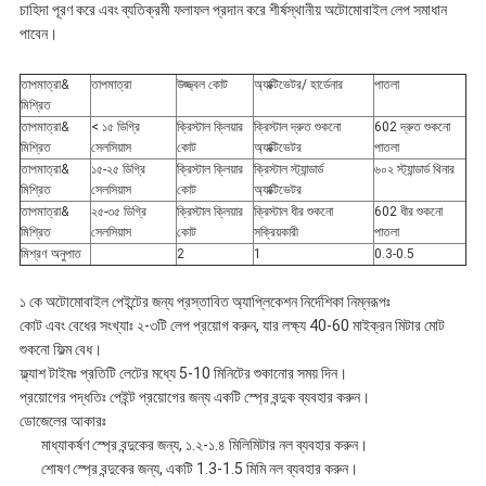
চাহিদা পূরণ করে এবং ব্যতিক্রমী ফলাফল প্রদান করে শীর্ষস্থানীয় অটোমোবাইল লেপ সমাধান
পাবেন।
তাপমাত্রা&
তাপমাত্রা
উজ্জ্বল কোট
অ্যাক্টিভেটর/ হার্ডেনার
পাতলা
মিশ্রিত
তাপমাত্রা&
< ১৫ ডিগ্রি
ক্রিস্টাল ক্লিয়ার
ক্রিস্টাল দ্রুত শুকনো
602 দ্রুত শুকনো
মিশ্রিত
সেলসিয়াস
কোট
অ্যাক্টিভেটর
পাতলা
তাপমাত্রা&
১৫-২৫ ডিগ্রি
ক্রিস্টাল ক্লিয়ার
ক্রিস্টাল স্ট্যান্ডার্ড
৬০২ স্ট্যান্ডার্ড থিনার
মিশ্রিত
সেলসিয়াস
কোট
অ্যাক্টিভেটর
তাপমাত্রা&
২৫-৩৫ ডিগ্রি
ক্রিস্টাল ক্লিয়ার
ক্রিস্টাল ধীর শুকনো
602 ধীর শুকনো
মিশ্রিত
সেলসিয়াস
কোট
সক্রিয়কারী
পাতলা
মিশ্রণ অনুপাত
2
1
0.3-0.5
১ কে অটোমোবাইল পেইন্টের জন্য প্রস্তাবিত অ্যাপ্লিকেশন নির্দেশিকা নিম্নরূপঃ
কোট এবং বেধের সংখ্যাঃ ২-৩টি লেপ প্রয়োগ করুন, যার লক্ষ্য 40-60 মাইক্রন মিটার মোট
শুকনো ফিল্ম বেধ।
ফ্ল্যাশ টাইমঃ প্রতিটি লেটের মধ্যে 5-10 মিনিটের শুকানোর সময় দিন।
প্রয়োগের পদ্ধতিঃ পেইন্ট প্রয়োগের জন্য একটি স্প্রে বন্দুক ব্যবহার করুন।
ডোজেলের আকারঃ
মাধ্যাকর্ষণ স্প্রে বন্দুকের জন্য, ১.২-১.৪ মিলিমিটার নল ব্যবহার করুন।
শোষণ স্প্রে বন্দুকের জন্য, একটি 1.3-1.5 মিমি নল ব্যবহার করুন।