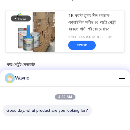
1K ফ্রস্ট তুষার নীল চকচকে
এক্রাইলিক সলিড রঙ অটো পেইন্ট
ব্যবহৃত গাড়ী শরীরের মেরামত
3.26USD-5USD MOQ:100 বক্স
যোগাযোগ
কার পেইন্ট বেসকোট
Wayne
মাল্টিফাংশনাল কার পেইন্ট বেসকোট আর্দ্রতা প্রতিরোধী ইউভি প্রতিরোধী
প্রাকটিক্যাল অটোমোটিভ ক্লিয়ার বেস কোট মোল্ডপ্রুফ অ্যাক্রিলিক ক্লিয়ার কোট
4:32 AM
গাড়িগুলির জন্য
Good day, what product are you looking for?
উজ্জ্বল নীল গাড়ী পেইন্ট বেসকোট এক্রাইলিক স্প্রে আবহাওয়া প্রতিরোধী