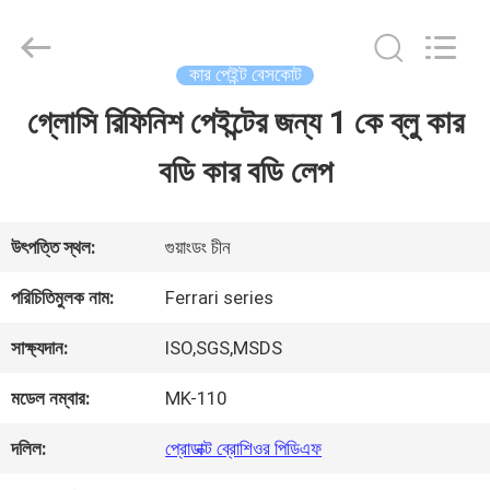
Guangzhou
Meklon
Chemical
Technology
কার পেইন্ট বেসকোট
Co.,
Ltd..
গ্লোসি রিফিনিশ পেইন্টের জন্য 1 কে ব্লু কার
বাড়ি
All
Rights
বডি কার বডি লেপ
Reserved.
পণ্য
উৎপত্তি স্থল:
গুয়াংডং চীন
ভিডিও
পরিচিতিমুলক নাম:
Ferrari series
সাক্ষ্যদান:
ISO,SGS,MSDS
আমাদের
মডেল নম্বার:
MK-110
সম্পর্কে
দলিল:
প্রোডাক্ট ব্রোশিওর পিডিএফ