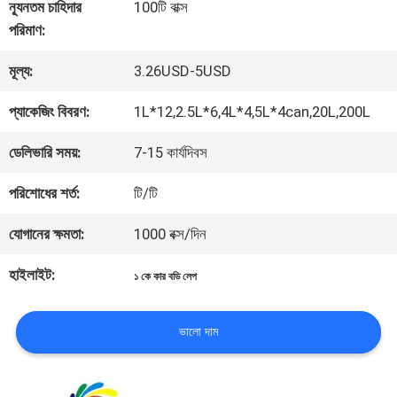
কারখানা
ন্যূনতম চাহিদার
100টি বাক্স
পরিমাণ:
ভ্রমণ
মূল্য:
3.26USD-5USD
মান
প্যাকেজিং বিবরণ:
1L*12,2.5L*6,4L*4,5L*4can,20L,200L
নিয়ন্ত্রণ
ডেলিভারি সময়:
7-15 কার্যদিবস
পরিশোধের শর্ত:
টি/টি
আমাদের
যোগানের ক্ষমতা:
1000 বক্স/দিন
সাথে
হাইলাইট:
১ কে কার বডি লেপ
যোগাযোগ
করুন
ভালো দাম