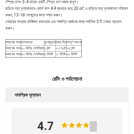
স্প্রেিং চাপঃ 3-4 বারের একটি স্প্রেিং চাপ বজায় রাখুন।
ছড়িয়ে পড়া দৃশ্যমানতাঃ ফোর্ড কাপ #4 ব্যবহার করে 20 oC এ ছড়িয়ে পড়া দৃশ্যমানতা পরিমাপ
করুন, 13-18 সেকেন্ডের জন্য লক্ষ্য করুন।
লেয়ারের সংখ্যাঃ কাঙ্ক্ষিত কভারেজ এবং সমাপ্তি অর্জনের জন্য সর্বাধিক 3 টি লেয়ার প্রয়োগ
করুন।
শুকানোর সময়
তাপমাত্রা
ধুলোমুক্ত
ট্যাক ফ্রি
সম্পূর্ণ শুকনো
শুকানোর সময়
২০ ডিগ্রি সেলসিয়াস
১ ঘন্টা
২-৩ ঘণ্টা
২৪ ঘন্টা
শুকানোর সময়
৬০ ডিগ্রি সেলসিয়াস
৫ মিনিট
১০ মিনিট
৬০ মিনিট
রেটিং ও পর্যালোচনা
সামগ্রিক মূল্যায়ন
4.7