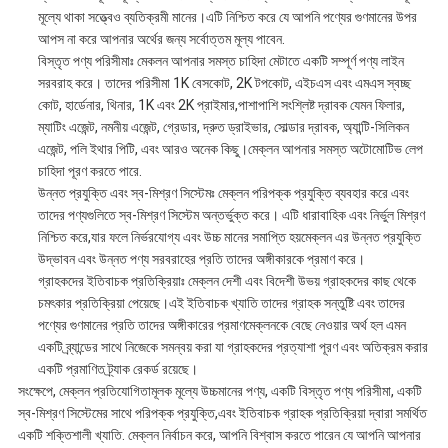
মূল্যে থাকা সত্ত্বেও ব্যতিক্রমী মানের।এটি নিশ্চিত করে যে আপনি পণ্যের গুণমানের উপর
আপস না করে আপনার অর্থের জন্য সর্বোত্তম মূল্য পাবেন.
বিস্তৃত পণ্য পরিসীমাঃ মেকলন আপনার সমস্ত চাহিদা মেটাতে একটি সম্পূর্ণ পণ্য লাইন
সরবরাহ করে। তাদের পরিসীমা 1K বেসকোট, 2K টপকোট, এইচএস এবং এমএস স্বচ্ছ
কোট, হার্ডেনার, থিনার, 1K এবং 2K প্রাইমার,পাশাপাশি সংশ্লিষ্ট দ্রাবক যেমন ফিলার,
ম্যাটিং এজেন্ট, নমনীয় এজেন্ট, গ্রেডার, দ্রুত ড্রাইভার, সোল্ডার দ্রাবক, অ্যান্টি-সিলিকন
এজেন্ট, পলি ইথার পিটি, এবং আরও অনেক কিছু।মেক্লন আপনার সমস্ত অটোমোটিভ লেপ
চাহিদা পূরণ করতে পারে.
উন্নত প্রযুক্তি এবং স্ব-মিশ্রণ সিস্টেমঃ মেক্লন পরিপক্ক প্রযুক্তি ব্যবহার করে এবং
তাদের পণ্যগুলিতে স্ব-মিশ্রণ সিস্টেম অন্তর্ভুক্ত করে। এটি ধারাবাহিক এবং নির্ভুল মিশ্রণ
নিশ্চিত করে,যার ফলে নির্ভরযোগ্য এবং উচ্চ মানের সমাপ্তি হয়মেক্লন এর উন্নত প্রযুক্তি
উদ্ভাবন এবং উন্নত পণ্য সরবরাহের প্রতি তাদের অঙ্গীকারকে প্রমাণ করে।
গ্রাহকদের ইতিবাচক প্রতিক্রিয়াঃ মেক্লন দেশী এবং বিদেশী উভয় গ্রাহকদের কাছ থেকে
চমৎকার প্রতিক্রিয়া পেয়েছে।এই ইতিবাচক খ্যাতি তাদের গ্রাহক সন্তুষ্টি এবং তাদের
পণ্যের গুণমানের প্রতি তাদের অঙ্গীকারের প্রমাণমেক্লনকে বেছে নেওয়ার অর্থ হল এমন
একটি ব্র্যান্ডের সাথে নিজেকে সমন্বয় করা যা গ্রাহকদের প্রত্যাশা পূরণ এবং অতিক্রম করার
একটি প্রমাণিত ট্র্যাক রেকর্ড রয়েছে।
সংক্ষেপে, মেক্লন প্রতিযোগিতামূলক মূল্যে উচ্চমানের পণ্য, একটি বিস্তৃত পণ্য পরিসীমা, একটি
স্ব-মিশ্রণ সিস্টেমের সাথে পরিপক্ক প্রযুক্তি,এবং ইতিবাচক গ্রাহক প্রতিক্রিয়া দ্বারা সমর্থিত
একটি শক্তিশালী খ্যাতি. মেক্লন নির্বাচন করে, আপনি বিশ্বাস করতে পারেন যে আপনি আপনার