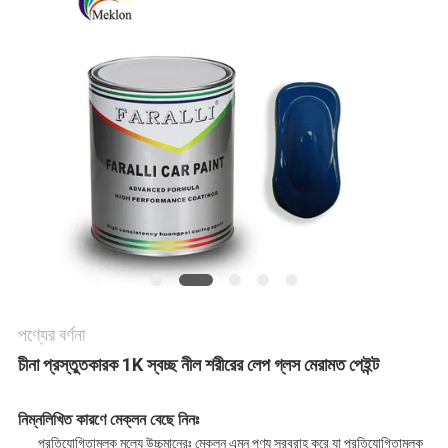
খবর
উদ্ধৃতির
জন্য
আবেদন
সাইট
ম্যাপ
পণ্যের বর্ণনা
গোপনীয়তা
চীনা প্রস্তুতকারক 1K স্বচ্ছ নীল শরীরের লেপ গ্লস মেরামত পেইন্ট
নীতি
নিম্নলিখিত কারণে মেক্লন বেছে নিনঃ
প্রতিযোগিতামূলক মূল্যে উচ্চমানেরঃ মেক্লন এমন পণ্য সরবরাহ করে যা প্রতিযোগিতামূলক