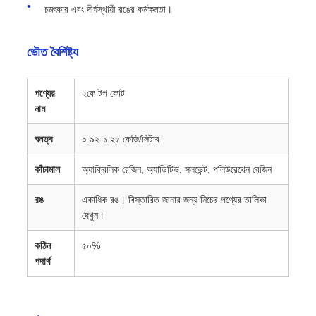
চমৎকার এবং দীর্ঘস্থায়ী রঙের কর্মক্ষমতা।
ভৌত বৈশিষ্ট্য
পণ্যের
২কে টপ কোট
নাম
ঘনত্ব
০.৯২-১.২৫ কেজি/লিটার
কাঁচামাল
অ্যাক্রিলিক রেজিন, অ্যাডিটিভ, সলভেন্ট, পলিউরেথেন রেজিন
রঙ
একাধিক রঙ। বিস্তারিত জানার জন্য নিচের পণ্যের তালিকা
দেখুন।
কঠিন
৫০%
পদার্থ