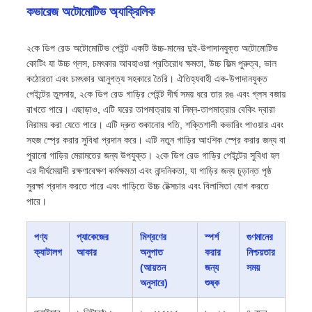
কভারেজ অটোমোটিভ অ্যাক্রিলিক
২কে ডিপ রেড অটোমোটিভ পেইন্ট একটি উচ্চ-মানের দুই-উপাদানযুক্ত অটোমোটিভ
কোটিং যা উচ্চ গ্লস, চমৎকার আবহাওয়া প্রতিরোধ ক্ষমতা, উচ্চ ফিল্ম পুরুত্ব, ভাল
কঠোরতা এবং চমৎকার আনুগত্য সহকারে তৈরি। ঐতিহ্যবাহী এক-উপাদানযুক্ত
পেইন্টের তুলনায়, ২কে ডিপ রেড গাড়ির পেইন্ট দীর্ঘ সময় ধরে তার রঙ এবং গ্লস বজায়
রাখতে পারে। এছাড়াও, এটি ঘরের তাপমাত্রায় বা নিম্ন-তাপমাত্রার বেকিং দ্বারা
নিরাময় করা যেতে পারে। এটি দ্রুত শুকানোর গতি, শক্তিশালী কভারিং পাওয়ার এবং
সহজ স্প্রে করার সুবিধা প্রদান করে। এটি নতুন গাড়ির আংশিক স্প্রে করার জন্য বা
পুরানো গাড়ির মেরামতের জন্য উপযুক্ত। ২কে ডিপ রেড গাড়ির পেইন্টের সুবিধা হল
এর দীর্ঘমেয়াদী রক্ষণাবেক্ষণ কর্মক্ষমতা এবং নান্দনিকতা, যা গাড়ির জন্য চূড়ান্ত পৃষ্ঠ
সুরক্ষা প্রদান করতে পারে এবং গাড়িতে উচ্চ টেক্সচার এবং বিলাসিতা যোগ করতে
পারে।
পণ্য
প্যাকেজের
মিশ্রণের
স্পর্শ
গুণমানের
ক্যাটালগ
আকার
অনুপাত
করার
নিশ্চয়তার
(আয়তন
জন্য
সময়
অনুসারে)
শুষ্ক