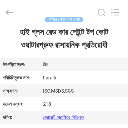
Guangzhou
Meklon
Chemical
Technology
গাড়ির পেইন্ট টপ কোট
Co.,
Ltd..
হাই গ্লস রেড কার পেইন্ট টপ কোট
বাড়ি
All
Rights
ওয়াটারপ্রুফ রাসায়নিক প্রতিরোধী
Reserved.
পণ্য
উৎপত্তি স্থল:
চীন
ভিডিও
পরিচিতিমুলক নাম:
Faralli
সাক্ষ্যদান:
ISO,MSDS,SGS
আমাদের
মডেল নম্বার:
218
সম্পর্কে
দলিল:
প্রোডাক্ট ব্রোশিওর পিডিএফ