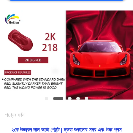
খবর
উদ্ধৃতির
জন্য
আবেদন
সাইট
ম্যাপ
গোপনীয়তা
পণ্যের বর্ণনা
নীতি
২কে উজ্জ্বল লাল অটো পেইন্ট | দ্রুত শুকানোর সময় এবং উচ্চ গ্লস