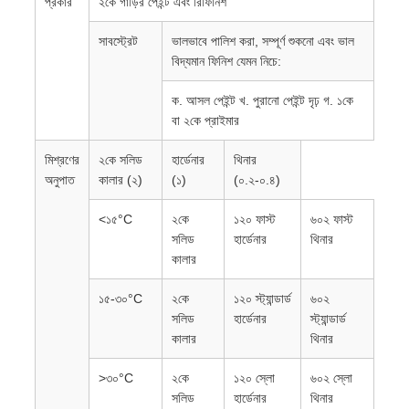
প্রকার
২কে গাড়ির পেইন্ট এবং রিফিনিশ
সাবস্ট্রেট
ভালভাবে পালিশ করা, সম্পূর্ণ শুকনো এবং ভাল
বিদ্যমান ফিনিশ যেমন নিচে:
ক. আসল পেইন্ট খ. পুরানো পেইন্ট দৃঢ় গ. ১কে
বা ২কে প্রাইমার
মিশ্রণের
২কে সলিড
হার্ডেনার
থিনার
অনুপাত
কালার (২)
(১)
(০.২-০.৪)
<১৫°C
২কে
১২০ ফাস্ট
৬০২ ফাস্ট
সলিড
হার্ডেনার
থিনার
কালার
১৫-৩০°C
২কে
১২০ স্ট্যান্ডার্ড
৬০২
সলিড
হার্ডেনার
স্ট্যান্ডার্ড
কালার
থিনার
>৩০°C
২কে
১২০ স্লো
৬০২ স্লো
সলিড
হার্ডেনার
থিনার