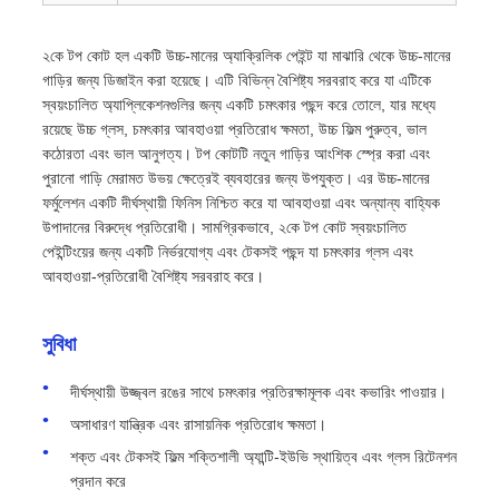
২কে টপ কোট হল একটি উচ্চ-মানের অ্যাক্রিলিক পেইন্ট যা মাঝারি থেকে উচ্চ-মানের
গাড়ির জন্য ডিজাইন করা হয়েছে। এটি বিভিন্ন বৈশিষ্ট্য সরবরাহ করে যা এটিকে
স্বয়ংচালিত অ্যাপ্লিকেশনগুলির জন্য একটি চমৎকার পছন্দ করে তোলে, যার মধ্যে
রয়েছে উচ্চ গ্লস, চমৎকার আবহাওয়া প্রতিরোধ ক্ষমতা, উচ্চ ফিল্ম পুরুত্ব, ভাল
কঠোরতা এবং ভাল আনুগত্য। টপ কোটটি নতুন গাড়ির আংশিক স্প্রে করা এবং
পুরানো গাড়ি মেরামত উভয় ক্ষেত্রেই ব্যবহারের জন্য উপযুক্ত। এর উচ্চ-মানের
ফর্মুলেশন একটি দীর্ঘস্থায়ী ফিনিস নিশ্চিত করে যা আবহাওয়া এবং অন্যান্য বাহ্যিক
উপাদানের বিরুদ্ধে প্রতিরোধী। সামগ্রিকভাবে, ২কে টপ কোট স্বয়ংচালিত
পেইন্টিংয়ের জন্য একটি নির্ভরযোগ্য এবং টেকসই পছন্দ যা চমৎকার গ্লস এবং
আবহাওয়া-প্রতিরোধী বৈশিষ্ট্য সরবরাহ করে।
সুবিধা
দীর্ঘস্থায়ী উজ্জ্বল রঙের সাথে চমৎকার প্রতিরক্ষামূলক এবং কভারিং পাওয়ার।
অসাধারণ যান্ত্রিক এবং রাসায়নিক প্রতিরোধ ক্ষমতা।
শক্ত এবং টেকসই ফিল্ম শক্তিশালী অ্যান্টি-ইউভি স্থায়িত্ব এবং গ্লস রিটেনশন
প্রদান করে