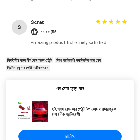
Scrat
S
সহায়ক (55)
Amazing product. Extremely satisfied
স্থিতিশীল স্বচ্ছ শীর্ষ কোট অটো পেইন্ট
বিবর্ণ প্রতিরোধী অ্যাক্রিলিক কার লেপ
গ্রিনিশ ব্লু কার পেইন্ট মাল্টিফাংশনাল
এর সেরা মূল্য পান
হাই গ্লস রেড কার পেইন্ট টপ কোট ওয়াটারপ্রুফ
রাসায়নিক প্রতিরোধী
চালিয়ে