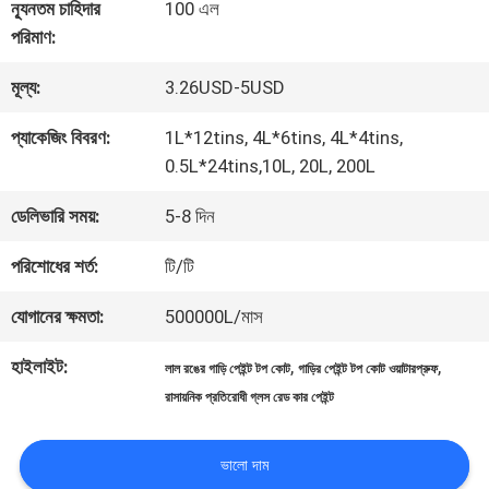
কারখানা
ন্যূনতম চাহিদার
100 এল
পরিমাণ:
ভ্রমণ
মূল্য:
3.26USD-5USD
মান
প্যাকেজিং বিবরণ:
1L*12tins, 4L*6tins, 4L*4tins,
0.5L*24tins,10L, 20L, 200L
নিয়ন্ত্রণ
ডেলিভারি সময়:
5-8 দিন
আমাদের
পরিশোধের শর্ত:
টি/টি
সাথে
যোগানের ক্ষমতা:
500000L/মাস
যোগাযোগ
হাইলাইট:
,
,
লাল রঙের গাড়ি পেইন্ট টপ কোট
গাড়ির পেইন্ট টপ কোট ওয়াটারপ্রুফ
রাসায়নিক প্রতিরোধী গ্লস রেড কার পেইন্ট
করুন
ভালো দাম