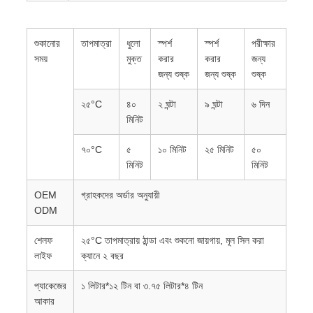
শুকানোর
তাপমাত্রা
ধুলো
স্পর্শ
স্পর্শ
পরীক্ষার
সময়
মুক্ত
করার
করার
জন্য
জন্য শুষ্ক
জন্য শুষ্ক
শুষ্ক
২৫°C
৪০
২ ঘন্টা
৯ ঘন্টা
৬ দিন
মিনিট
৭০°C
৫
১০ মিনিট
২৫ মিনিট
৫০
মিনিট
মিনিট
OEM
গ্রাহকদের অর্ডার অনুযায়ী
ODM
শেলফ
২৫°C তাপমাত্রায় ঠান্ডা এবং শুকনো জায়গায়, মূল সিল করা
লাইফ
ক্যানে ২ বছর
প্যাকেজের
১ লিটার*১২ টিন বা ৩.৭৫ লিটার*৪ টিন
আকার