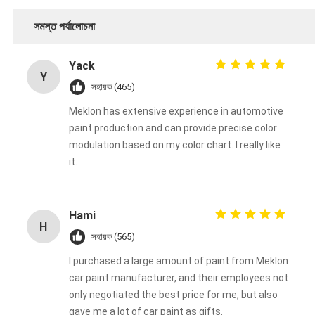
সমস্ত পর্যালোচনা
Yack
Y
সহায়ক (465)
Meklon has extensive experience in automotive
paint production and can provide precise color
modulation based on my color chart. I really like
it.
Hami
H
সহায়ক (565)
I purchased a large amount of paint from Meklon
car paint manufacturer, and their employees not
only negotiated the best price for me, but also
gave me a lot of car paint as gifts.