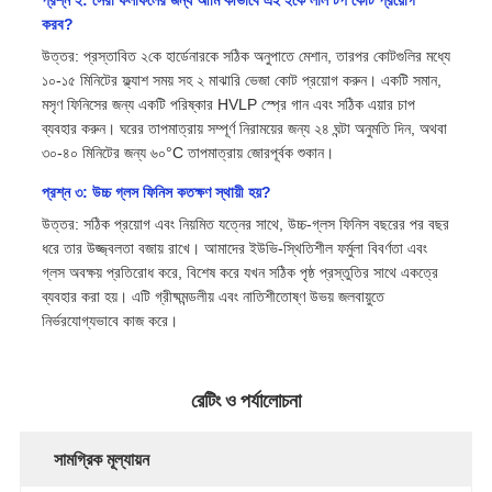
প্রশ্ন ২: সেরা ফলাফলের জন্য আমি কীভাবে এই ২কে লাল টপ কোট প্রয়োগ
করব?
উত্তর: প্রস্তাবিত ২কে হার্ডেনারকে সঠিক অনুপাতে মেশান, তারপর কোটগুলির মধ্যে
১০-১৫ মিনিটের ফ্ল্যাশ সময় সহ ২ মাঝারি ভেজা কোট প্রয়োগ করুন। একটি সমান,
মসৃণ ফিনিসের জন্য একটি পরিষ্কার HVLP স্প্রে গান এবং সঠিক এয়ার চাপ
ব্যবহার করুন। ঘরের তাপমাত্রায় সম্পূর্ণ নিরাময়ের জন্য ২৪ ঘন্টা অনুমতি দিন, অথবা
৩০-৪০ মিনিটের জন্য ৬০°C তাপমাত্রায় জোরপূর্বক শুকান।
প্রশ্ন ৩: উচ্চ গ্লস ফিনিস কতক্ষণ স্থায়ী হয়?
উত্তর: সঠিক প্রয়োগ এবং নিয়মিত যত্নের সাথে, উচ্চ-গ্লস ফিনিস বছরের পর বছর
ধরে তার উজ্জ্বলতা বজায় রাখে। আমাদের ইউভি-স্থিতিশীল ফর্মুলা বিবর্ণতা এবং
গ্লস অবক্ষয় প্রতিরোধ করে, বিশেষ করে যখন সঠিক পৃষ্ঠ প্রস্তুতির সাথে একত্রে
ব্যবহার করা হয়। এটি গ্রীষ্মমন্ডলীয় এবং নাতিশীতোষ্ণ উভয় জলবায়ুতে
নির্ভরযোগ্যভাবে কাজ করে।
রেটিং ও পর্যালোচনা
সামগ্রিক মূল্যায়ন