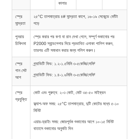
কালার
স্প্রে
২৫°C তাপমাত্রায় ৪# সান্দ্রতা কাপে, ১৬-১৯ সেকেন্ডে ফোঁটা
সান্দ্রতা
পড়ে
পুনরায়
স্প্রে করার পর কণা বা রান দেখা গেলে, সম্পূর্ণ শুকানোর পর
চিকিৎসা
P2000 স্যান্ডপেপার দিয়ে প্রভাবিত এলাকা পালিশ করুন,
তারপর এটি সমাধান করার জন্য পলিশ করুন।
স্প্রে
গ্র্যাভিটি ফিড: ১.২-১.৫মিমি ৩-৫কেজি/সেমি²
গান সেট
গ্র্যাভিটি ফিড: ১.৪-১.৬মিমি ৩-৫কেজি/সেমি²
আপ
স্প্রে
কোট এবং পুরুত্ব: ২-৩ কোট, মোট ৩৫-৫০ মাইক্রন
প্রযুক্তি
ফ্ল্যাশ-অফ সময়: ২৫°C তাপমাত্রায়, দুটি কোটের মধ্যে ৫-১০
মিনিট
এয়ার-ড্রাইং সময়: জোরপূর্বক শুকানোর আগে ১০-১৫ মিনিট
বাতাসে শুকানোর অনুমতি দিন