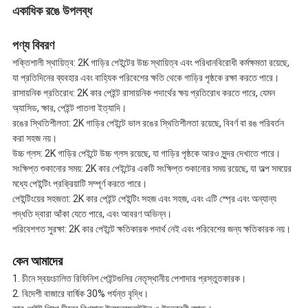
একাধিক রঙে উপলব্ধ
পণ্য বিবরণ
শক্তিশালী স্থায়িত্ব: 2K গাড়ির পেইন্টের উচ্চ স্থায়িত্ব এবং পরিধানবিরোধী কর্মক্ষমতা রয়েছে,
যা প্রতিদিনের ব্যবহার এবং বাহ্যিক পরিবেশের ক্ষতি থেকে গাড়ির পৃষ্ঠকে রক্ষা করতে পারে।
রাসায়নিক প্রতিরোধ: 2K কার পেইন্ট রাসায়নিক পদার্থের ক্ষয় প্রতিরোধ করতে পারে, যেমন
অ্যাসিড, ক্ষার, পেইন্ট পাতলা ইত্যাদি।
রঙের স্থিতিশীলতা: 2K গাড়ির পেইন্টে ভাল রঙের স্থিতিশীলতা রয়েছে, বিবর্ণ বা রঙ পরিবর্তন
করা সহজ নয়।
উচ্চ গ্লস: 2K গাড়ির পেইন্টে উচ্চ গ্লস রয়েছে, যা গাড়ির পৃষ্ঠকে আরও সুন্দর দেখাতে পারে।
সংক্ষিপ্ত শুকানোর সময়: 2K কার পেইন্টের একটি সংক্ষিপ্ত শুকানোর সময় রয়েছে, যা অল্প সময়ের
মধ্যে পেইন্টিং প্রক্রিয়াটি সম্পূর্ণ করতে পারে।
পেইন্টিংয়ের সহজতা: 2K কার পেইন্ট পেইন্টিং সহজ এবং সহজ, এবং এটি স্প্রে এবং অন্যান্য
পদ্ধতি দ্বারা আঁকা যেতে পারে, এবং আবরণ অভিন্ন।
পরিবেশগত সুরক্ষা: 2K কার পেইন্টে ক্ষতিকারক পদার্থ নেই এবং পরিবেশের জন্য ক্ষতিকারক নয়।
কেন আমাদের
1. চীনে স্বয়ংচালিত রিফিনিশ পেইন্টগুলির নেতৃস্থানীয় পেশাদার প্রস্তুতকারক।
2. বিদেশী বাজারে বার্ষিক 30% পর্যন্ত বৃদ্ধি।