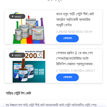
ধাতব হলুদ গাড়ী পেইন্ট শীর্ষ কোট
আর্দ্রতা প্রতিরোধী ব্যবহারিক
অ্যান্টি ফেইড
3.26USD-5USD MOQ:100 বক্স
যোগাযোগ
পেশাদার ব্রাউন 2 কে কার লেপ
স্পেকট্রোফোটোমিটার অটো
রিফিনিশ মেরামত প্রস্তুতকারক
অটোমোবাইল গাড়ি পেইন্টিং
2.73USD/L-5.56USD/L MOQ:100 বক্স
যোগাযোগ
গাড়ির পেইন্ট টপ কোট
বড় উজ্জ্বল লাল গাড়ি পেইন্ট শীর্ষ কোট সরবরাহকারী অটো পেইন্ট অটোমোটিভ পেইন্ট স্প্রে