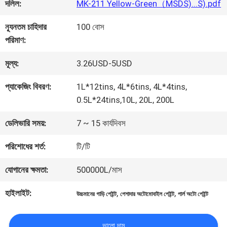
কারখানা
দলিল:
MK-211 Yellow-Green（MSDS)...S).pdf
ভ্রমণ
ন্যূনতম চাহিদার
100 বোস
পরিমাণ:
মান
মূল্য:
3.26USD-5USD
নিয়ন্ত্রণ
প্যাকেজিং বিবরণ:
1L*12tins, 4L*6tins, 4L*4tins,
0.5L*24tins,10L, 20L, 200L
আমাদের
ডেলিভারি সময়:
7 ~ 15 কার্যদিবস
সাথে
পরিশোধের শর্ত:
টি/টি
যোগাযোগ
যোগানের ক্ষমতা:
500000L/মাস
করুন
হাইলাইট:
,
,
উচ্চমানের গাড়ি পেইন্ট
পেশাদার অটোমোবাইল পেইন্ট
পার্ল অটো পেইন্ট
ভালো দাম