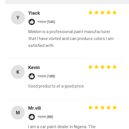
Yiack
Y
সহায়ক (546)
Meklon is a professional paint manufacturer
that I have visited and can produce colors I am
satisfied with.
Kevin
K
সহায়ক (188)
Good products at a good price.
Mr.vili
M
সহায়ক (88)
I am a car paint dealer in Nigeria. The