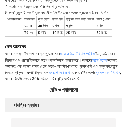
কার পেইন্ট শিল্পে চীনের বিখ্যাত ইনফ্লুয়েনটেইল ও উদ্ভাবনী ব্র্যান্ড।
4. কঠোর মান নিয়ন্ত্রণ এবং অবিচলিত পণ্য কর্মক্ষমতা.
5. গ্রেট ব্র্যান্ড ইমেজ, উন্নত রঙ মিক্সিং সিস্টেম এবং চমৎকার গ্রাহক পরিষেবা সিস্টেম।
শুকানোর সময়
তাপমাত্রা
ধুলো মুক্ত
ট্যাক ফ্রি
হ্যান্ডেল করার জন্য শুকনো
ড্রাই টু টেস্ট
25°C
40 মিনিট
2 ঘন্টা
9 ঘন্টা
6 দিন
70°সে
5 মিনিট
10 মিনিট
25 মিনিট
50 মিনিট
কেন আমাদের
আমরা নেতৃস্থানীয় পেশাদার প্রস্তুতকারকের
স্বয়ংচালিত রিফিনিশ পেইন্টস
চীনে, কঠোর মান
নিয়ন্ত্রণ এবং ধারাবাহিকভাবে উচ্চ পণ্য কর্মক্ষমতা প্রদান করে। আমাদের
ব্র্যান্ড ইমেজ
অত্যন্ত
সম্মানিত, এবং আমরা গাড়ির পেইন্ট শিল্পে একটি চীন-বিখ্যাত প্রভাবশালী এবং উদ্ভাবনী ব্র্যান্ড
হিসাবে স্বীকৃত। একটি উন্নত সঙ্গে
রঙ মেশানো সিস্টেম
এবং একটি চমৎকার
গ্রাহক সেবা সিস্টেম
,
আমরা বিদেশী বাজারে 30% পর্যন্ত বার্ষিক বৃদ্ধি অর্জন করেছি।
রেটিং ও পর্যালোচনা
সামগ্রিক মূল্যায়ন