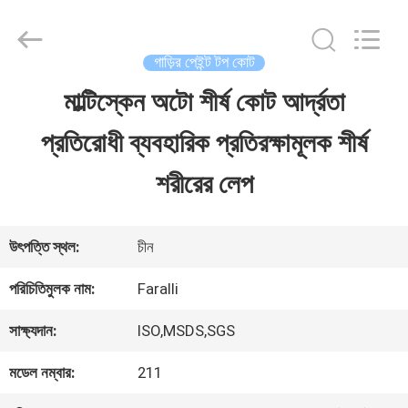
Guangzhou
Meklon
Chemical
Technology
গাড়ির পেইন্ট টপ কোট
Co.,
Ltd..
মাল্টিস্কেন অটো শীর্ষ কোট আর্দ্রতা
বাড়ি
All
Rights
প্রতিরোধী ব্যবহারিক প্রতিরক্ষামূলক শীর্ষ
Reserved.
পণ্য
শরীরের লেপ
ভিডিও
উৎপত্তি স্থল:
চীন
পরিচিতিমুলক নাম:
Faralli
আমাদের
সাক্ষ্যদান:
ISO,MSDS,SGS
সম্পর্কে
মডেল নম্বার:
211