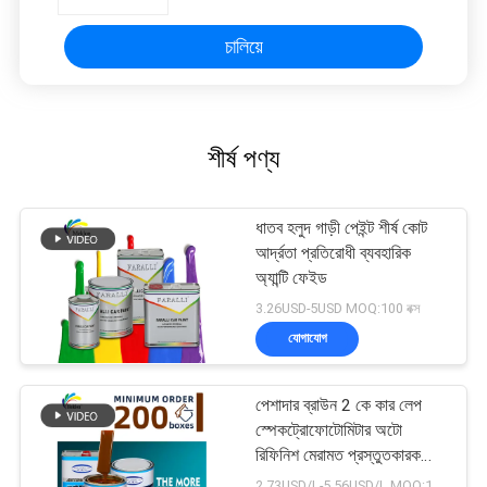
চালিয়ে
শীর্ষ পণ্য
ধাতব হলুদ গাড়ী পেইন্ট শীর্ষ কোট
আর্দ্রতা প্রতিরোধী ব্যবহারিক
অ্যান্টি ফেইড
3.26USD-5USD MOQ:100 বক্স
যোগাযোগ
পেশাদার ব্রাউন 2 কে কার লেপ
স্পেকট্রোফোটোমিটার অটো
রিফিনিশ মেরামত প্রস্তুতকারক
অটোমোবাইল গাড়ি পেইন্টিং
2.73USD/L-5.56USD/L MOQ:100 বক্স