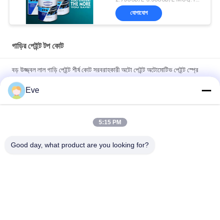
যোগাযোগ
গাড়ির পেইন্ট টপ কোট
বড় উজ্জ্বল লাল গাড়ি পেইন্ট শীর্ষ কোট সরবরাহকারী অটো পেইন্ট অটোমোটিভ পেইন্ট স্প্রে
পেইন্ট
Eve
অবিষাক্ত তাপ-প্রতিরোধী উজ্জ্বল লাল গাড়ির পেইন্ট, বিবর্ণতা প্রতিরোধী শীর্ষ স্তর,
স্বয়ংচালিত গাড়ির পেইন্ট
5:15 PM
উচ্চ চকচকে গাড়ির পেইন্ট টপকোট অ্যান্টি-ক্ষয় UV সুরক্ষা অটো পেইন্ট সরবরাহকারী
Good day, what product are you looking for?
স্বয়ংচালিত রিফিনিশ পেইন্ট
সব