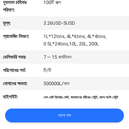
কারখানা
ন্যূনতম চাহিদার
100টি বাক্স
পরিমাণ:
ভ্রমণ
মূল্য:
3.26USD-5USD
মান
প্যাকেজিং বিবরণ:
1L*12tins, 4L*6tins, 4L*4tins,
0.5L*24tins,10L, 20L, 200L
নিয়ন্ত্রণ
ডেলিভারি সময়:
7 ~ 15 কার্যদিবস
আমাদের
পরিশোধের শর্ত:
টি/টি
সাথে
যোগানের ক্ষমতা:
500000L/মাস
যোগাযোগ
হাইলাইট:
,
,
বেস কোট ক্লিয়ার কোট
যানবাহনের শরীরের পেইন্ট
ধাতব অটো পেইন্ট
করুন
ভালো দাম