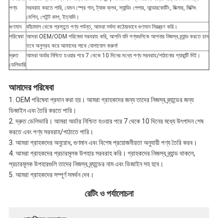
পণ্য
সরবরাহ করতে পারি, যেমন স্প্রে গান, ট্যাক ক্লথ, স্যান্ডিং পেপার, আন্ডারকোটিং, মিক্সার, মিক্সিং
মেশিন, পেইন্ট কাপ, ইত্যাদি।
গুণমান
কাঁচামাল থেকে প্রস্তুত পণ্য পর্যন্ত, আমরা সর্বদা কঠোরভাবে গুণমান নিয়ন্ত্রণ করি।
পরিষেবা
আমরা OEM/ODM পরিষেবা সরবরাহ করি, আপনি যদি পণ্যগুলিকে আপনার নিজস্ব ব্র্যান্ড করতে চান
তবে অনুগ্রহ করে আমাদের সাথে যোগাযোগ করুন!
দ্রুত
আমরা অর্ডার নিশ্চিত হওয়ার পরে 7 থেকে 10 দিনের মধ্যে পণ্য সরবরাহ/পাঠানোর গ্যারান্টি দিই।
ডেলিভারি
আমাদের পরিষেবা
1. OEM পরিষেবা প্রদান করা হয়। আমরা গ্রাহকদের জন্য তাদের নিজস্ব ব্র্যান্ডের জন্য
ডিজাইন এবং তৈরি করতে পারি।
2. দ্রুত ডেলিভারি। আমরা অর্ডার নিশ্চিত হওয়ার পরে 7 থেকে 10 দিনের মধ্যে উৎপাদন শেষ
করতে এবং পণ্য সরবরাহ/পাঠাতে পারি।
3. আমরা গ্রাহকদের অনুরোধ, গুণমান এবং বিশেষ প্রয়োজনীয়তা অনুযায়ী পণ্য তৈরি করব।
4. আমরা গ্রাহকদের প্রচারমূলক উপহার সরবরাহ করি। গ্রাহকদের নিজস্ব ব্র্যান্ড থাকলে,
প্রচারমূলক উপহারগুলি তাদের নিজস্ব ব্র্যান্ডের নাম এবং ডিজাইন সহ হবে।
5. আমরা গ্রাহকদের সম্পূর্ণ সমর্থন দেব।
রেটিং ও পর্যালোচনা