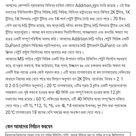
আমাদের কোম্পানি গ্রাহকদের বিভিন্ন চাহিদা মেটাতে Addition ব্র্যান্ড তৈরি করেছে। এই উচ্চ
ঘনত্বের ইউনিভার্সাল টিন্টার সিরিজ, HS সিরিজ, বিভিন্ন বাইন্ডারের সাথে মিশিয়ে 2K টিন্টার, 1K
টিন্টার, 1K সিলভার পেইন্ট টিন্টার এবং 1K পার্ল পেইন্ট টিন্টার তৈরি করা যেতে পারে। 70 টিরও
বেশি ধরণের HS টিন্টার রয়েছে, যার মধ্যে HS সলিড কালার টিন্টার, HS সিলভার টিন্টার এবং HS
টিন্টার অন্তর্ভুক্ত। আমরা কম দামে চমৎকার স্থিতিশীলতা, সামঞ্জস্যতা এবং কভারিং ক্ষমতা সহ
রঙের একটি সম্পূর্ণ পরিসীমা অফার করি। আমাদের Addition HS গাড়ির পেইন্ট সিরিজ একটি
DuPont সেন্ট্রাল সিরিজের প্রতিস্থাপন, এবং আমাদের HS টিন্টারগুলি DuPont-এর রেডি
মিক্সড পেইন্ট ফর্মুলা সিস্টেমের সাথে ব্যবহার করা যেতে পারে।
আমাদের MS গাড়ির পেইন্ট সিরিজ একটি দ্বি-উপাদান গাড়ির রিফিনিশ পেইন্ট সিস্টেম সরবরাহ
করে, যা দ্রুত শুকানো, উচ্চ কঠোরতা, উচ্চ গ্লস, উজ্জ্বল রঙ এবং চমৎকার কভারিং ক্ষমতা সহ
একটি উচ্চ-মানের একক কোট প্রদান করে। এটি ঘরের তাপমাত্রায় বা কম তাপমাত্রায় বেকিংয়ের
মাধ্যমে নিরাময় করা যেতে পারে যার মিশ্রণ অনুপাত হল 2K টিন্টার: হার্ডেনার: থিনার = 2: 1:
0.2-0.5 (ভলিউম অনুপাত)। 20 ℃ তাপমাত্রায়, এটির প্রায় 3 ঘন্টার একটি প্রয়োগযোগ্য
সময়কাল এবং পৃষ্ঠ শুকনো হওয়ার জন্য 40 মিনিট এবং সম্পূর্ণ শুকনো হওয়ার জন্য 12 ঘন্টা
শুকানোর সময় রয়েছে। 60 ℃ বেকিংয়ের মাধ্যমে, এটি 40 মিনিটের মধ্যে সম্পূর্ণরূপে শুকিয়ে
যেতে পারে। এটি 1L *12, 1L *6, এবং 4L *4 প্যাকেজে উপলব্ধ, মূল সিল করা প্যাকেজে
20 ℃ তাপমাত্রায় 18 মাসের বেশি সময়ের জন্য সংরক্ষণ করা যেতে পারে।
কেন আমাদের নির্বাচন করবেন
আমাদের
আমাদের প্রধান পণ্য হল গাড়ির রিফিনিশ পেইন্ট, আমরা বিভিন্ন ধরণের গাড়ির যত্নের জিনিসপত্র