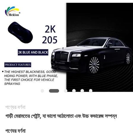
খবর
উদ্ধৃতির
জন্য
আবেদন
সাইট
ম্যাপ
পণ্যের বর্ণনা
গোপনীয়তা
গাড়ী মেরামতের পেইন্ট, যা ভালো আঠালোতা এবং উচ্চ কভারেজ সম্পন্ন
নীতি
পণ্যের বর্ণনা