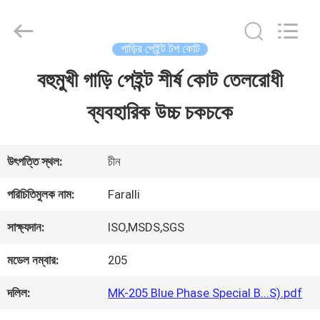
Guangzhou
Meklon
Chemical
Technology
গাড়ির পেইন্ট টপ কোট
Co.,
Ltd..
বহুমুখী গাড়ি পেইন্ট শীর্ষ কোট তেলরোধী
বাড়ি
All
Rights
ব্যবহারিক উচ্চ চকচকে
Reserved.
পণ্য
উৎপত্তি স্থল:
চীন
ভিডিও
পরিচিতিমুলক নাম:
Faralli
সাক্ষ্যদান:
ISO,MSDS,SGS
আমাদের
মডেল নম্বার:
205
সম্পর্কে
দলিল:
MK-205 Blue Phase Special B...S).pdf