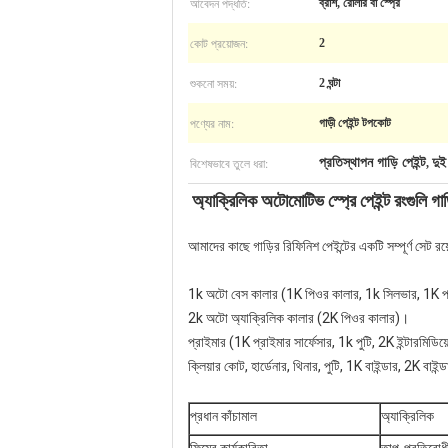
আবেদন পদ্ধতি:
ব্রাশ, রোলার বা স্প্রে
কোট প্রয়োজন:
2
শুকনো সময়:
2 ঘন্টা
পণ্যের নাম:
গাড়ী পেইন্ট টপকোট
বিশেষভাবে তুলে ধরা:
প্রতিস্থাপন গাড়ি পেইন্ট
দুই 
,
অ্যাক্রিলিক অটোমোটিভ স্প্রে পেইন্ট রংগুলি গা
আমাদের কাছে গাড়ির রিফিনিশ পেইন্টের একটি সম্পূর্ণ সেট রয়
1k অটো বেস কালার (1K পিওর কালার, 1k সিলভার, 1K পার্
2k অটো অ্যাক্রিলিক কালার (2K পিওর কালার)।
প্রাইমার (1K প্রাইমার সার্ফেসার, 1k পুটি, 2K ইন্টারমিডিয
ক্লিয়ার কোট, হার্ডেনার, থিনার, পুটি, 1K বাইন্ডার, 2K বাই
প্রধান কাঁচামাল
অ্যাক্রিলিক