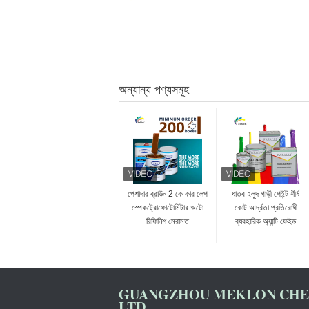
অন্যান্য পণ্যসমূহ
পেশাদার ব্রাউন 2 কে কার লেপ
ধাতব হলুদ গাড়ী পেইন্ট শীর্ষ
স্পেকট্রোফোটোমিটার অটো
কোট আর্দ্রতা প্রতিরোধী
রিফিনিশ মেরামত
ব্যবহারিক অ্যান্টি ফেইড
প্রস্তুতকারক অটোমোবাইল
গাড়ি পেইন্টিং
GUANGZHOU MEKLON CHEM
LTD.