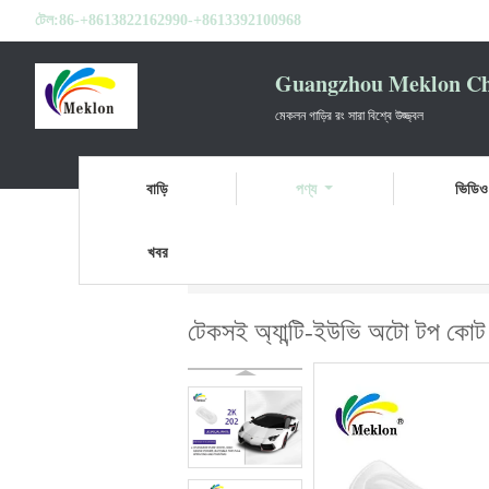
টেল:
86-+8613822162990-+8613392100968
Guangzhou Meklon Che
মেকলন গাড়ির রং সারা বিশ্বে উজ্জ্বল
বাড়ি
পণ্য
ভিডিও
খবর
বাড়ি
পণ্য
গাড়ির পেইন্ট টপ কোট
টেকসই অ্যান্ট
টেকসই অ্যান্টি-ইউভি অটো টপ কোট প