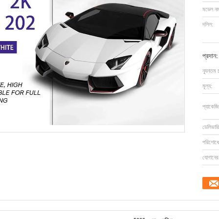
মডেল নম্
দলিল:
প্রদান:
ন্যূনতম 
মূল্য:
প্যাকেজি
ডেলিভারি
পরিশোধের
যোগানের 