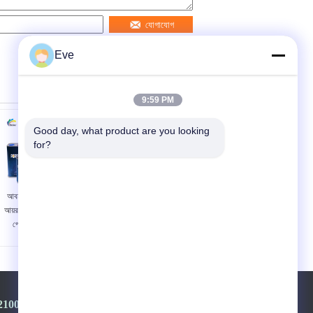
যোগাযোগ
Eve
9:59 PM
Good day, what product are you looking 
for?
আবহাওয়া প্রতিরোধী লাল
আইএসও এমএসডিএস কার
আয়রন অক্সাইড এক্রাইলিক
পেইন্ট টপ কোট গন্ধহীন লাল
পেইন্ট টেকসই বহুমুখী
কমলা রঙ পরিবেশ বান্ধব
স্বয়ংচালিত পেইন্ট
2100968-+8613501528806