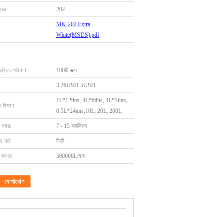
বার:
202
MK-202 Extra
White(MSDS).pdf
চাহিদার পরিমাণ:
100টি বাক্স
3.26USD-5USD
1L*12tins, 4L*6tins, 4L*4tins,
ং বিবরণ:
0.5L*24tins,10L, 20L, 200L
 সময়:
7 - 15 কার্যদিবস
 শর্ত:
টি/টি
ক্ষমতা:
500000L/মাস
যোগাযোগ