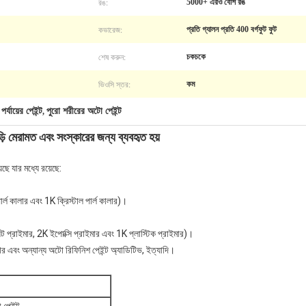
রঙ:
5000+ এরও বেশি রঙ
কভারেজ:
প্রতি গ্যালন প্রতি 400 বর্গফুট ফুট
শেষ করুন:
চকচকে
ভিওসি স্তর:
কম
পর্যায়ের পেইন্ট
পুরো শরীরের অটো পেইন্ট
,
ড়ি মেরামত এবং সংস্কারের জন্য ব্যবহৃত হয়
েছে যার মধ্যে রয়েছে:
ল কালার এবং 1K ক্রিস্টাল পার্ল কালার)।
়েট প্রাইমার, 2K ইপোক্সি প্রাইমার এবং 1K প্লাস্টিক প্রাইমার)।
ন্ডার এবং অন্যান্য অটো রিফিনিশ পেইন্ট অ্যাডিটিভ, ইত্যাদি।