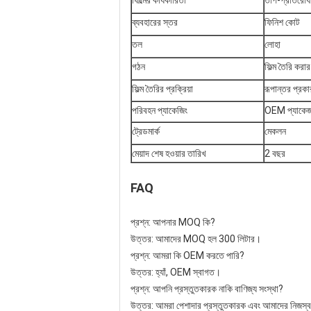
ফিল্মের কার্যকারিতা
তাপ-প্রতিরোধী
ব্যবহারের স্তর
ফিনিশ কোট
তল
লোহা
গঠন
ফিল্ম তৈরি করা
ফিল্ম তৈরির প্রক্রিয়া
রূপান্তর প্রকা
পরিবহন প্যাকেজিং
OEM প্যাকেজ 
ট্রেডমার্ক
মেকলন
মেয়াদ শেষ হওয়ার তারিখ
2 বছর
FAQ
প্রশ্ন: আপনার MOQ কি?
উত্তর: আমাদের MOQ হল 300 লিটার।
প্রশ্ন: আমরা কি OEM করতে পারি?
উত্তর: হ্যাঁ, OEM স্বাগত।
প্রশ্ন: আপনি প্রস্তুতকারক নাকি বাণিজ্য সংস্থা?
উত্তর: আমরা পেশাদার প্রস্তুতকারক এবং আমাদের নিজস্