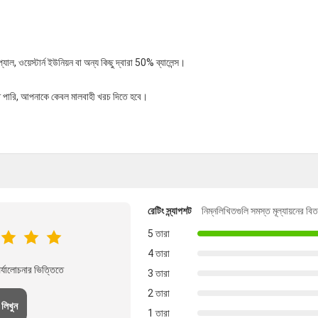
 ওয়েস্টার্ন ইউনিয়ন বা অন্য কিছু দ্বারা 50% ব্যালেন্স।
তে পারি, আপনাকে কেবল মালবাহী খরচ দিতে হবে।
রেটিং স্ন্যাপশট
নিম্নলিখিতগুলি সমস্ত মূল্যায়নের বি
5 তারা
4 তারা
্যালোচনার ভিত্তিতে
3 তারা
2 তারা
 লিখুন
1 তারা