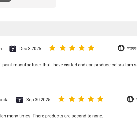
a
Dec 8.2025
সহায়
l paint manufacturer that I have visited and can produce colors I am sa
anda
Sep 30.2025
lon many times. There products are second to none.