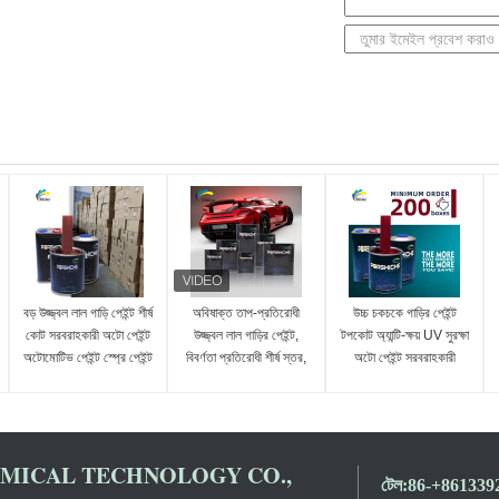
বড় উজ্জ্বল লাল গাড়ি পেইন্ট শীর্ষ
অবিষাক্ত তাপ-প্রতিরোধী
উচ্চ চকচকে গাড়ির পেইন্ট
কোট সরবরাহকারী অটো পেইন্ট
উজ্জ্বল লাল গাড়ির পেইন্ট,
টপকোট অ্যান্টি-ক্ষয় UV সুরক্ষা
অটোমোটিভ পেইন্ট স্প্রে পেইন্ট
বিবর্ণতা প্রতিরোধী শীর্ষ স্তর,
অটো পেইন্ট সরবরাহকারী
স্বয়ংচালিত গাড়ির পেইন্ট
স্বয়ংচালিত রিফিনিশ পেইন্ট
ICAL TECHNOLOGY CO.,
টেল:
86-+861339