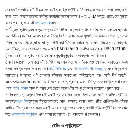
মেক্লন টপকোট একটি উচ্চমানের অটোমোবাইল পেইন্ট যা মিশ্রণ এবং প্রয়োগ করা সহজ, এবং
ভাল ধাতব অভিযোজন সহ দুর্দান্ত কভারেজ সরবরাহ করে। এটি OEM শক্ত, ধাতব,এবং মুক্তা
রঙের প্রভাব, যা একটি
সর্বোত্তম রঙ
ম্যাচ।
সর্বোত্তম স্থায়িত্বের জন্য, মেক্লন টপকোটকে মেক্লন ক্লিয়ারকোটের সাথে একত্রে ব্যবহার
করা উচিত।সর্বাধিক আঠালো এবং দীর্ঘায়ু নিশ্চিত করার জন্য পৃষ্ঠগুলি যথাযথভাবে প্রস্তুত এবং
পরিষ্কার করা উচিতপুরানো বা মূল পেইন্টওয়ার্কগুলি ভালভাবে স্যান্ড করা উচিত এবং পরিষ্কার
করা উচিত, যখন মেরামতের ক্ষেত্রগুলি P500-P600 (মেশিন দ্বারা) বা P800-P1000
(হাত দিয়ে) দিয়ে স্যান্ড করা উচিত এবং পুঙ্খানুপুঙ্খভাবে পরিষ্কার করা উচিত।
মেক্লন টপকোট বেশ কয়েকটি বৈশিষ্ট্য সরবরাহ করে যা এটিকে অটোমোবাইল ব্যবহারের জন্য
একটি দুর্দান্ত পছন্দ করে তোলে।
হার্ড পেইন্ট ফিল্ম
, ভালো
লেভেলিং পারফরম্যান্স
, এবং শক্তিশালী
আঠালো। উপরন্তু, এটি চমৎকার বহিরঙ্গন আবহাওয়া প্রতিরোধের এবং একটি দীর্ঘ অ্যান্টি-
অক্সিডেশন সময় boasts। এটি সরল রং, ধাতু প্রভাব, এবং বিভিন্ন সঙ্গে মিশ্রিত করা যেতে
পারে
পার্লার এফেক্ট
একক উপাদান বেস পেইন্ট, স্তরগুলির মধ্যে চমৎকার আঠালো প্রদান করে।
সামগ্রিকভাবে, মেক্লন টপকোট একটি ব্যবহার করা সহজ, উচ্চ মানের অটোমোবাইল পেইন্ট যা
চমৎকার
রঙের মিল
মেক্লন ক্লিয়ারকোটের সাথে ব্যবহার করার সময় এটির বৈশিষ্ট্যগুলি এটিকে
অটোমোটিভ ব্যবহারের জন্য একটি চমৎকার পছন্দ করে তোলে, একটি কঠিন পেইন্ট ফিল্ম সরবরাহ
করে,
শক্তিশালী সংযুক্তি
, এবং বহিরাগত আবহাওয়া প্রতিরোধের চমৎকার।
রেটিং ও পর্যালোচনা