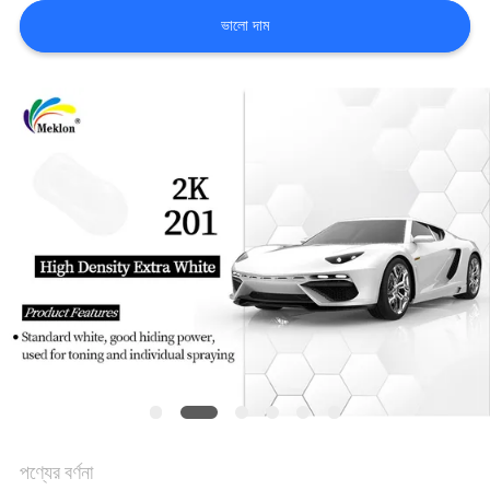
খবর
ভালো দাম
উদ্ধৃতির
জন্য
আবেদন
সাইট
ম্যাপ
গোপনীয়তা
নীতি
পণ্যের বর্ণনা