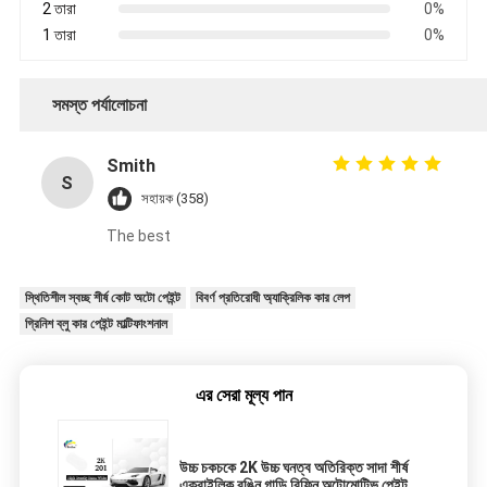
2 তারা
0%
1 তারা
0%
সমস্ত পর্যালোচনা
Smith
S
সহায়ক (358)
The best
স্থিতিশীল স্বচ্ছ শীর্ষ কোট অটো পেইন্ট
বিবর্ণ প্রতিরোধী অ্যাক্রিলিক কার লেপ
গ্রিনিশ ব্লু কার পেইন্ট মাল্টিফাংশনাল
এর সেরা মূল্য পান
উচ্চ চকচকে 2K উচ্চ ঘনত্ব অতিরিক্ত সাদা শীর্ষ
এক্রাইলিক রঙিন গাড়ি রিফিন অটোমোটিভ পেইন্ট