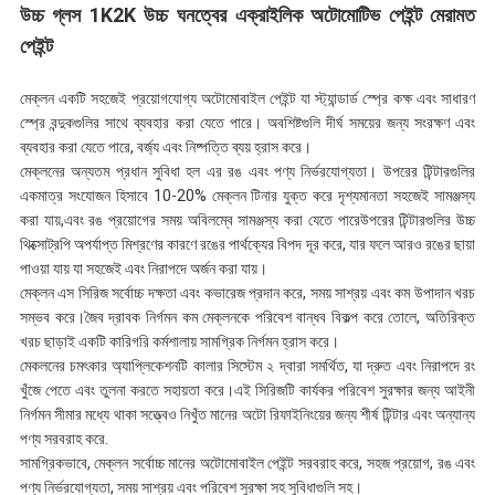
উচ্চ গ্লস 1K2K উচ্চ ঘনত্বের এক্রাইলিক অটোমোটিভ পেইন্ট মেরামত
পেইন্ট
মেক্লন একটি সহজেই প্রয়োগযোগ্য অটোমোবাইল পেইন্ট যা স্ট্যান্ডার্ড স্প্রে কক্ষ এবং সাধারণ
স্প্রে বন্দুকগুলির সাথে ব্যবহার করা যেতে পারে। অবশিষ্টগুলি দীর্ঘ সময়ের জন্য সংরক্ষণ এবং
ব্যবহার করা যেতে পারে, বর্জ্য এবং নিষ্পত্তি ব্যয় হ্রাস করে।
মেক্লনের অন্যতম প্রধান সুবিধা হল এর রঙ এবং পণ্য নির্ভরযোগ্যতা। উপরের টিন্টারগুলির
একমাত্র সংযোজন হিসাবে 10-20% মেক্লন টিনার যুক্ত করে দৃশ্যমানতা সহজেই সামঞ্জস্য
করা যায়,এবং রঙ প্রয়োগের সময় অবিলম্বে সামঞ্জস্য করা যেতে পারেউপরের টিন্টারগুলির উচ্চ
থিক্সোট্রপি অপর্যাপ্ত মিশ্রণের কারণে রঙের পার্থক্যের বিপদ দূর করে, যার ফলে আরও রঙের ছায়া
পাওয়া যায় যা সহজেই এবং নিরাপদে অর্জন করা যায়।
মেক্লন এস সিরিজ সর্বোচ্চ দক্ষতা এবং কভারেজ প্রদান করে, সময় সাশ্রয় এবং কম উপাদান খরচ
সম্ভব করে।জৈব দ্রাবক নির্গমন কম মেক্লনকে পরিবেশ বান্ধব বিকল্প করে তোলে, অতিরিক্ত
খরচ ছাড়াই একটি কারিগরি কর্মশালায় সামগ্রিক নির্গমন হ্রাস করে।
মেকলনের চমৎকার অ্যাপ্লিকেশনটি কালার সিস্টেম ২ দ্বারা সমর্থিত, যা দ্রুত এবং নিরাপদে রং
খুঁজে পেতে এবং তুলনা করতে সহায়তা করে।এই সিরিজটি কার্যকর পরিবেশ সুরক্ষার জন্য আইনী
নির্গমন সীমার মধ্যে থাকা সত্ত্বেও নিখুঁত মানের অটো রিফাইনিংয়ের জন্য শীর্ষ টিন্টার এবং অন্যান্য
পণ্য সরবরাহ করে.
সামগ্রিকভাবে, মেক্লন সর্বোচ্চ মানের অটোমোবাইল পেইন্ট সরবরাহ করে, সহজ প্রয়োগ, রঙ এবং
পণ্য নির্ভরযোগ্যতা, সময় সাশ্রয় এবং পরিবেশ সুরক্ষা সহ সুবিধাগুলি সহ।