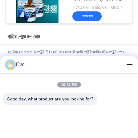
অটোমোবাইল গাড়ি পেইন্টিং
2.73USD/L-5.56USD/L MOQ:100 বক্স
যোগাযোগ
গাড়ির পেইন্ট টপ কোট
বড় উজ্জ্বল লাল গাড়ি পেইন্ট শীর্ষ কোট সরবরাহকারী অটো পেইন্ট অটোমোটিভ পেইন্ট স্প্রে
পেইন্ট
Eve
অবিষাক্ত তাপ-প্রতিরোধী উজ্জ্বল লাল গাড়ির পেইন্ট, বিবর্ণতা প্রতিরোধী শীর্ষ স্তর,
স্বয়ংচালিত গাড়ির পেইন্ট
10:57 PM
উচ্চ চকচকে গাড়ির পেইন্ট টপকোট অ্যান্টি-ক্ষয় UV সুরক্ষা অটো পেইন্ট সরবরাহকারী
Good day, what product are you looking for?
স্বয়ংচালিত রিফিনিশ পেইন্ট
সব