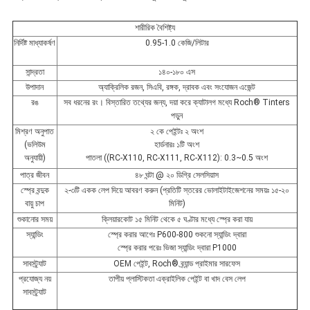
শারীরিক বৈশিষ্ট্য
নির্দিষ্ট মাধ্যাকর্ষণ
0.95-1.0 কেজি/লিটার
সান্দ্রতা
১৪০-১৮০ এস
উপাদান
অ্যাক্রিলিক রজন, সিএবি, রঙ্গক, দ্রাবক এবং সংযোজন এজেন্ট
রঙ
সব ধরনের রং। বিস্তারিত তথ্যের জন্য, দয়া করে ক্যাটালগ মধ্যে Roch® Tinters
পড়ুন
মিশ্রণ অনুপাত
২ কে পেইন্টঃ ২ অংশ
(ভলিউম
হার্ডনারঃ ১টি অংশ
অনুযায়ী)
পাতলা ((RC-X110, RC-X111, RC-X112): 0.3~0.5 অংশ
পাত্র জীবন
৪৮ ঘন্টা @ ২০ ডিগ্রি সেলসিয়াস
স্প্রে বন্দুক
২-৩টি একক লেপ দিয়ে আবরণ করুন (প্রতিটি স্তরের ভোলাইটাইজেশনের সময়ঃ ১৫-২০
বায়ু চাপ
মিনিট)
শুকানোর সময়
ক্লিয়ারকোট ১৫ মিনিট থেকে ৫ ঘণ্টার মধ্যে স্প্রে করা যায়
স্যান্ডিং
স্প্রে করার আগেঃ P600-800 শুকনো স্যান্ডিং দ্বারা
স্প্রে করার পরেঃ ভিজা স্যান্ডিং দ্বারা P1000
সাবস্ট্র্যাট
OEM পেইন্ট, Roch® ব্র্যান্ড প্রাইমার সারফেস
প্রযোজ্য নয়
তাপীয় প্লাস্টিকতা এক্রাইলিক পেইন্ট বা খাদ বেস লেপ
সাবস্ট্র্যাট