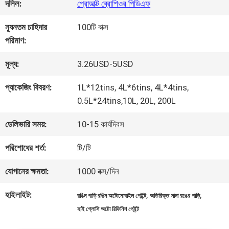
কারখানা
দলিল:
প্রোডাক্ট ব্রোশিওর পিডিএফ
ভ্রমণ
ন্যূনতম চাহিদার
100টি বাক্স
পরিমাণ:
মান
মূল্য:
3.26USD-5USD
নিয়ন্ত্রণ
প্যাকেজিং বিবরণ:
1L*12tins, 4L*6tins, 4L*4tins,
0.5L*24tins,10L, 20L, 200L
আমাদের
ডেলিভারি সময়:
10-15 কার্যদিবস
সাথে
পরিশোধের শর্ত:
টি/টি
যোগাযোগ
যোগানের ক্ষমতা:
1000 বক্স/দিন
করুন
হাইলাইট:
,
,
রঙিন গাড়ি রঙিন অটোমোবাইল পেইন্ট
অতিরিক্ত সাদা রঙের গাড়ি
হাই গ্লোসি অটো রিফিনিশ পেইন্ট