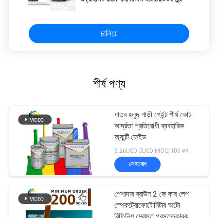
চালিয়ে
শীর্ষ পণ্য
ধাতব হলুদ গাড়ী পেইন্ট শীর্ষ কোট
আর্দ্রতা প্রতিরোধী ব্যবহারিক
অ্যান্টি ফেইড
3.26USD-5USD MOQ:100 বক্স
যোগাযোগ
পেশাদার ব্রাউন 2 কে কার লেপ
স্পেকট্রোফোটোমিটার অটো
রিফিনিশ মেরামত প্রস্তুতকারক