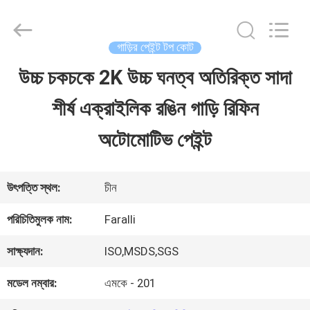
Guangzhou
Meklon
Chemical
Technology
গাড়ির পেইন্ট টপ কোট
Co.,
Ltd..
উচ্চ চকচকে 2K উচ্চ ঘনত্ব অতিরিক্ত সাদা
বাড়ি
All
Rights
শীর্ষ এক্রাইলিক রঙিন গাড়ি রিফিন
Reserved.
পণ্য
অটোমোটিভ পেইন্ট
ভিডিও
উৎপত্তি স্থল:
চীন
পরিচিতিমুলক নাম:
Faralli
আমাদের
সাক্ষ্যদান:
ISO,MSDS,SGS
সম্পর্কে
মডেল নম্বার:
এমকে - 201