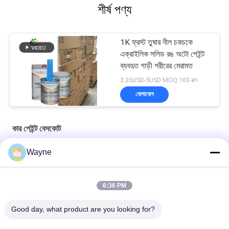
শীর্ষ পণ্য
1K ফ্রস্ট তুষার নীল চকচকে
এক্রাইলিক সলিড রঙ অটো পেইন্ট
ব্যবহৃত গাড়ী শরীরের মেরামত
3.26USD-5USD MOQ:100 বক্স
যোগাযোগ
কার পেইন্ট বেসকোট
Wayne
মাল্টিফাংশনাল কার পেইন্ট বেসকোট আর্দ্রতা প্রতিরোধী ইউভি প্রতিরোধী
প্রাকটিক্যাল অটোমোটিভ ক্লিয়ার বেস কোট মোল্ডপ্রুফ অ্যাক্রিলিক ক্লিয়ার কোট
6:36 PM
গাড়িগুলির জন্য
Good day, what product are you looking for?
উজ্জ্বল নীল গাড়ী পেইন্ট বেসকোট এক্রাইলিক স্প্রে আবহাওয়া প্রতিরোধী