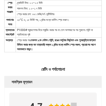
স্প্রে
গ্র্যাভিটি ফিড: ১.২–১.৫ মিমি
করার
সাকশন ফিড: ১.২–১.৭ মিমি
সরঞ্জাম
স্প্রে করার চাপ: ৩-৫ কেজি/বর্গ সেন্টিমিটার
শুকানোর
২৫°C এ, ১৫ মিনিট পর, ১ ঘন্টার মধ্যে ভার্নিশ স্প্রে করুন।
সময়
ব্যবহারের
P1000# স্যান্ডপেপার দিয়ে স্যান্ডিং করার পর বা তেল অপসারণের পর পুরানো পেইন্ট বা
সাবস্ট্রেট
প্রাইমারের পৃষ্ঠ
অন্যান্য
স্প্রে করার পর
মেকলন ১কে মেটাল পেইন্ট, রঙের ফর্মুলার নির্ভুলতা এবং পুনরাবৃত্তিযোগ্যতা
নিশ্চিত করার জন্য যত তাড়াতাড়ি সম্ভব ১ ঘন্টার মধ্যে ভার্নিশ স্প্রে করুন; প্রয়োগের আগে
সমানভাবে নাড়ুন।
রেটিং ও পর্যালোচনা
সামগ্রিক মূল্যায়ন