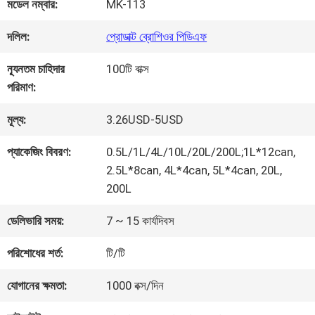
কারখানা
মডেল নম্বার:
MK-113
ভ্রমণ
দলিল:
প্রোডাক্ট ব্রোশিওর পিডিএফ
ন্যূনতম চাহিদার
100টি বাক্স
মান
পরিমাণ:
নিয়ন্ত্রণ
মূল্য:
3.26USD-5USD
প্যাকেজিং বিবরণ:
0.5L/1L/4L/10L/20L/200L;1L*12can,
আমাদের
2.5L*8can, 4L*4can, 5L*4can, 20L,
200L
সাথে
ডেলিভারি সময়:
7 ~ 15 কার্যদিবস
যোগাযোগ
পরিশোধের শর্ত:
টি/টি
করুন
যোগানের ক্ষমতা:
1000 বক্স/দিন