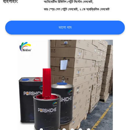
খবর
হাইলাইট:
,
অটোমোটিভ রিফিনিশ পেইন্ট সিস্টেম বেসকোট
,
কার স্প্রে লেপ পেইন্ট বেসকোট
২ কে অ্যাক্রিলিক বেসকোট
উদ্ধৃতির
ভালো দাম
জন্য
আবেদন
SITEMAP
গোপনীয়তা
নীতি