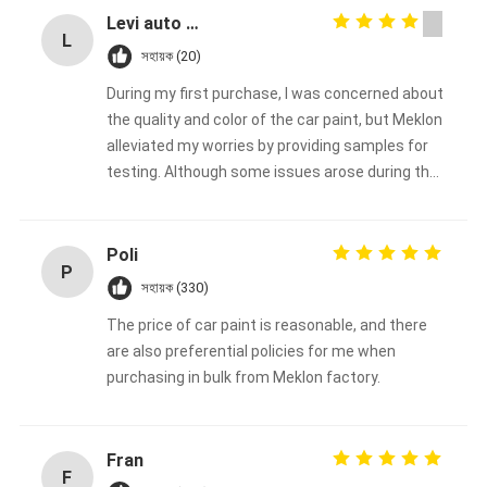
Levi auto paint
L
সহায়ক (20)
During my first purchase, I was concerned about
the quality and color of the car paint, but Meklon
alleviated my worries by providing samples for
testing. Although some issues arose during the
process, Meklon made every effort to resolve
them. I decided to make the purchase here and
will continue to support them in the long term
Poli
P
সহায়ক (330)
The price of car paint is reasonable, and there
are also preferential policies for me when
purchasing in bulk from Meklon factory.
Fran
F