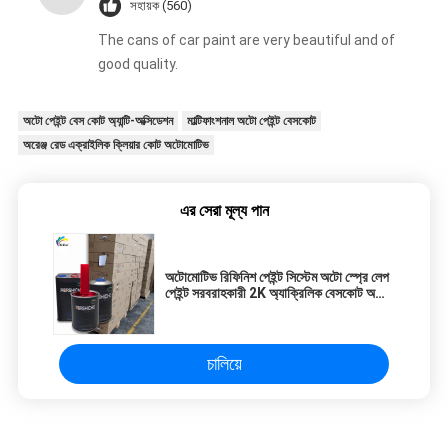
সহায়ক (560)
The cans of car paint are very beautiful and of
good quality.
অটো পেইন্ট বেস কোট অ্যান্টি-অক্সিডেশন
মাল্টিফাংশনাল অটো পেইন্ট বেসকোট
অরেঞ্জ রেড এক্রাইলিক ক্লিয়ার কোট অটোমোটিভ
এর সেরা মূল্য পান
অটোমোটিভ রিফিনিশ পেইন্ট সিস্টেম অটো স্প্রে লেপ
পেইন্ট সরবরাহকারী 2K অ্যাক্রিলিক বেসকোট অটো
অটো অটো পেইন্ট
চালিয়ে