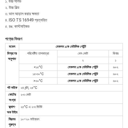
১. উচ্চ সলিড
২. উচ্চ বিল্ড
৩. ভাল আড়াল করার ক্ষমতা
৪. ISO TS 16949 প্রত্যয়িত
৫. রঙ: কাস্টমাইজড
পণ্যের বিবরণ
মডেল
মেকলন ১কে মেটালিক পেইন্ট
মিশ্রণের
পরিবেষ্টিত তাপমাত্রা
বেস কোট
থিনার
অনুপাত
২
১
<১৫°C
মেকলন ১কে মেটালিক পেইন্ট
৬০২
১৫-৩০°C
মেকলন ১কে মেটালিক পেইন্ট
৬০২
>৩০°C
মেকলন ১কে মেটালিক পেইন্ট
৬০২
পট লাইফ
২৪ ঘন্টা, ২৫°C
কোটের
২-৩ কোট
সংখ্যা
ফ্ল্যাশ-
২৫°C এ ২-৩ মিনিট
অফ টাইম
ফিল্মের
১০–২০ মাইক্রন
পুরুত্ব