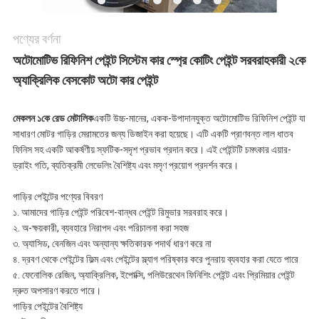
পণ্যের বর্ণনা
অটোমোটিভ রিফিনিশ পেইন্ট সিস্টেম কার স্প্রে কোটিং পেইন্ট সরবরাহকারী ২কে
অ্যাক্রিলিক বেসকোট অটো কার পেইন্ট
মেকলন ১কে রেড মেটালিক
একটি উচ্চ-মানের, একক-উপাদানযুক্ত অটোমোটিভ রিফিনিশ পেইন্ট যা
সাধারণ মোটর গাড়ির মেরামতের জন্য ডিজাইন করা হয়েছে। এটি একটি প্রাণবন্ত লাল ধাতব
ফিনিস সহ একটি আকর্ষণীয় স্ফটিক-সদৃশ প্রভাব প্রদান করে। এই পেইন্টটি চমৎকার এয়ার-
ড্রাইং গতি, ব্যতিক্রমী লেভেলিং বৈশিষ্ট্য এবং মসৃণ প্রয়োগ প্রদর্শন করে।
গাড়ির পেইন্টের পণ্যের বিবরণ
১. আমাদের গাড়ির পেইন্ট পরিবেশ-বান্ধব পেইন্ট রিমুভার সরবরাহ করে।
২. অ-ক্ষয়কারী, ব্যবহারে নিরাপদ এবং পরিচালনা করা সহজ
৩. অ্যাসিড, বেনজিন এবং অন্যান্য ক্ষতিকারক পদার্থ ধারণ করে না
৪. দ্রবণ থেকে পেইন্টের ফিল্ম এবং পেইন্টের স্ল্যাগ পরিষ্কার করে পুনরায় ব্যবহার করা যেতে পারে
৫. ফেনোলিক রেজিন, অ্যাক্রিলিক, ইপোক্সি, পলিউরেথেন ফিনিশিং পেইন্ট এবং প্রিমিয়ার পেইন্ট
দ্রুত অপসারণ করতে পারে।
গাড়ির পেইন্টের বৈশিষ্ট্য