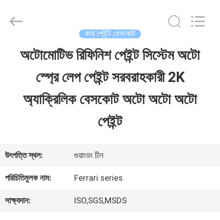
Guangzhou
Meklon
Chemical
Technology
কার পেইন্ট বেসকোট
Co.,
Ltd..
অটোমোটিভ রিফিনিশ পেইন্ট সিস্টেম অটো
বাড়ি
All
Rights
স্প্রে লেপ পেইন্ট সরবরাহকারী 2K
Reserved.
পণ্য
অ্যাক্রিলিক বেসকোট অটো অটো অটো
পেইন্ট
ভিডিও
উৎপত্তি স্থল:
গুয়াংডং চীন
আমাদের
পরিচিতিমুলক নাম:
Ferrari series
সম্পর্কে
সাক্ষ্যদান:
ISO,SGS,MSDS