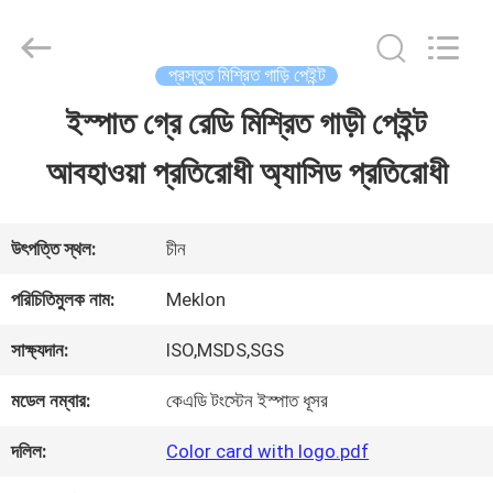
Guangzhou
Meklon
Chemical
Technology
প্রস্তুত মিশ্রিত গাড়ি পেইন্ট
Co.,
Ltd..
ইস্পাত গ্রে রেডি মিশ্রিত গাড়ী পেইন্ট
বাড়ি
All
Rights
আবহাওয়া প্রতিরোধী অ্যাসিড প্রতিরোধী
Reserved.
পণ্য
উৎপত্তি স্থল:
চীন
ভিডিও
পরিচিতিমুলক নাম:
Meklon
সাক্ষ্যদান:
ISO,MSDS,SGS
আমাদের
মডেল নম্বার:
কেএডি টংস্টেন ইস্পাত ধূসর
সম্পর্কে
দলিল:
Color card with logo.pdf