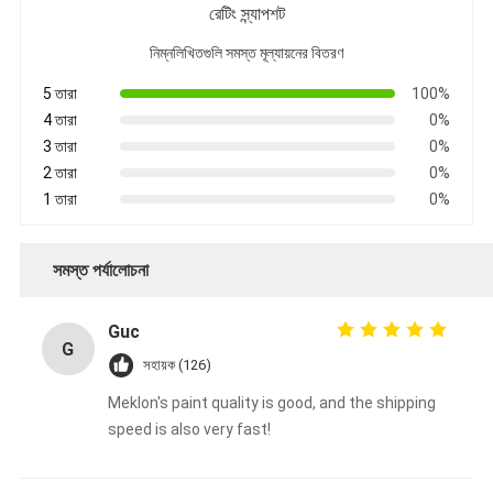
রেটিং স্ন্যাপশট
নিম্নলিখিতগুলি সমস্ত মূল্যায়নের বিতরণ
5 তারা
100%
4 তারা
0%
3 তারা
0%
2 তারা
0%
1 তারা
0%
সমস্ত পর্যালোচনা
Guc
G
সহায়ক (126)
Meklon's paint quality is good, and the shipping
speed is also very fast!