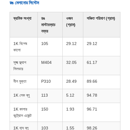
রঙ মেলানোর সিস্টেম
ক্রমিক সংখ্যা
রঙ
ওজন
সঞ্চিত পরিমাণ (গ্রাম)
মাস্টারব্যাচ
(গ্রাম)
নম্বর
1K বিশেষ
105
29.12
29.12
কালো
সূক্ষ্ম ফ্ল্যাশ
M404
32.05
61.17
সিলভার
নীল মুক্তা
P310
28.49
89.66
1K লেক ব্লু
113
5.12
94.78
1K কালার
150
1.93
96.71
কন্ট্রোল এজেন্ট
1K হায ব্লু
103
1.55
98.26