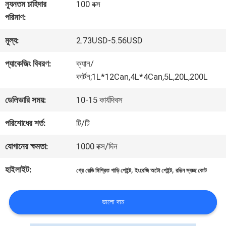
কারখানা
ন্যূনতম চাহিদার
100 বক্স
পরিমাণ:
ভ্রমণ
মূল্য:
2.73USD-5.56USD
মান
প্যাকেজিং বিবরণ:
ক্যান/
কার্টন;1L*12Can,4L*4Can,5L,20L,200L
নিয়ন্ত্রণ
ডেলিভারি সময়:
10-15 কার্যদিবস
আমাদের
পরিশোধের শর্ত:
টি/টি
সাথে
যোগানের ক্ষমতা:
1000 বক্স/দিন
যোগাযোগ
হাইলাইট:
,
,
গ্রে রেডি মিশ্রিত গাড়ি পেইন্ট
ইংরেজি অটো পেইন্ট
রঙিন স্বচ্ছ কোট
করুন
ভালো দাম