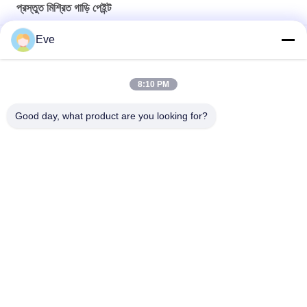
প্রস্তুত মিশ্রিত গাড়ি পেইন্ট
Eve
আর্দ্রতা প্রতিরোধী প্রস্তুত মিশ্রিত গাড়ি পেইন্ট আকাশ নীল অ্যান্টি ইউভি মাল্টি ফাংশন
টেকসই ক্ষতিকারক উজ্জ্বল সবুজ গাড়ি পেইন্ট আবহাওয়া প্রতিরোধী প্রস্তুত মিশ্রিত গাড়ি
8:10 PM
স্প্রে পেইন্ট
Good day, what product are you looking for?
পার্ল হোয়াইট রেডি মিশ্রিত কার পেইন্ট স্প্রে বহুমুখী অ-বিষাক্ত
সব
রিফিনিশ কার পেইন্ট
কার পেইন্ট বেসকোট
গাড়ির পেইন্ট টপ কোট
অটো পলিস্টার পিট্টি
কার পার্ল পেইন্ট
ধাতব সিলভার কার পেইন্ট