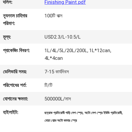
কারখানা
দলিল:
Finishing Paint.pdf
ভ্রমণ
ন্যূনতম চাহিদার
100টি বাক্স
পরিমাণ:
মান
মূল্য:
USD2.3/L-10.5/L
নিয়ন্ত্রণ
প্যাকেজিং বিবরণ:
1L/4L/5L/20L/200L, 1L*12can,
4L*4can
আমাদের
ডেলিভারি সময়:
7-15 কার্যদিবস
সাথে
পরিশোধের শর্ত:
টি/টি
যোগাযোগ
যোগানের ক্ষমতা:
500000L/মাস
করুন
হাইলাইট:
,
,
ছত্রাক প্রতিরোধী গাড়ি লেপ স্প্রে
অটো লেপ স্প্রে ইউভি প্রতিরোধী
মোচা গোল্ড অটো কালার স্প্রে