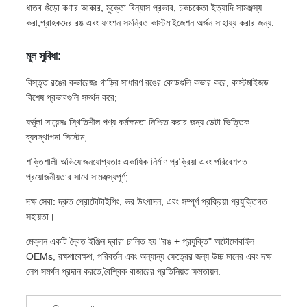
ধাতব গুঁড়ো কণার আকার, মুক্তো বিন্যাস প্রভাব, চকচকেতা ইত্যাদি সামঞ্জস্য
করা,গ্রাহকদের রঙ এবং ফাংশন সমন্বিত কাস্টমাইজেশন অর্জন সাহায্য করার জন্য.
মূল সুবিধা:
বিস্তৃত রঙের কভারেজঃ গাড়ির সাধারণ রঙের কোডগুলি কভার করে, কাস্টমাইজড
বিশেষ প্রভাবগুলি সমর্থন করে;
ফর্মুলা সায়েন্সঃ স্থিতিশীল পণ্য কর্মক্ষমতা নিশ্চিত করার জন্য ডেটা ভিত্তিক
ব্যবস্থাপনা সিস্টেম;
শক্তিশালী অভিযোজনযোগ্যতাঃ একাধিক নির্মাণ প্রক্রিয়া এবং পরিবেশগত
প্রয়োজনীয়তার সাথে সামঞ্জস্যপূর্ণ;
দক্ষ সেবা: দ্রুত প্রোটোটাইপিং, ভর উৎপাদন, এবং সম্পূর্ণ প্রক্রিয়া প্রযুক্তিগত
সহায়তা।
মেক্লন একটি দ্বৈত ইঞ্জিন দ্বারা চালিত হয় "রঙ + প্রযুক্তি" অটোমোবাইল
OEMs, রক্ষণাবেক্ষণ, পরিবর্তন এবং অন্যান্য ক্ষেত্রের জন্য উচ্চ মানের এবং দক্ষ
লেপ সমর্থন প্রদান করতে,বৈশ্বিক বাজারের প্রতিনিয়ত ক্ষমতায়ন.