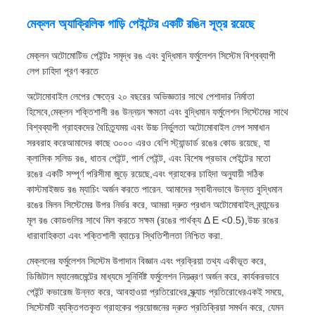
মেক্লন অ্যাক্রিলিক গাড়ি পেইন্টের একটি রঙিন সূত্র রয়েছে
মেক্লন অটোমোটিভ পেইন্টঃ সমৃদ্ধ রঙ এবং বুদ্ধিমান ফর্মুলেশন সিস্টেম বিশ্বব্যাপী
লেপ চাহিদা পূরণ করতে
অটোমোবাইল লেপের ক্ষেত্রে ২০ বছরের অভিজ্ঞতার সাথে পেশাদার নির্মাতা
হিসেবে,মেক্লন শক্তিশালী রঙ উন্নয়ন ক্ষমতা এবং বুদ্ধিমান ফর্মুলেশন সিস্টেমের সাথে
বিশ্বব্যাপী গ্রাহকদের বৈচিত্র্যময় এবং উচ্চ নির্ভুলতা অটোমোবাইল লেপ সমাধান
সরবরাহ করেআমাদের কাছে ৩০০০ এরও বেশি স্ট্যান্ডার্ড রঙের কোড রয়েছে, যা
ক্লাসিক সলিড রঙ, ধাতব পেইন্ট, পার্ল পেইন্ট, এবং বিশেষ প্রভাব পেইন্টের মতো
রঙের একটি সম্পূর্ণ পরিসীমা জুড়ে রয়েছে,এবং গ্রাহকের চাহিদা অনুযায়ী সঠিক
কাস্টমাইজড রঙ ম্যাচিং অর্জন করতে পারেন. আমাদের স্বাধীনভাবে উন্নত বুদ্ধিমান
রঙের মিলন সিস্টেমের উপর নির্ভর করে, আমরা দ্রুত প্রধান অটোমোবাইল ব্র্যান্ডের
মূল রঙ কোডগুলির সাথে মিল করতে সক্ষম (রঙের পার্থক্য Δ E <0.5),উচ্চ রঙের
ধারাবাহিকতা এবং শক্তিশালী ব্যাচের স্থিতিশীলতা নিশ্চিত করা.
মেক্লনের ফর্মুলেশন সিস্টেম উপাদান বিজ্ঞান এবং প্রক্রিয়া তথ্য একীভূত করে,
ডিজিটাল ম্যানেজমেন্টের মাধ্যমে সুনির্দিষ্ট ফর্মুলেশন নিয়ন্ত্রণ অর্জন করে, কার্যকরভাবে
পেইন্ট কভারেজ উন্নত করে, আবহাওয়া প্রতিরোধের,স্ক্র্যাচ প্রতিরোধেরএকই সময়ে,
সিস্টেমটি ব্যক্তিগতকৃত গ্রাহকের প্রয়োজনের দ্রুত প্রতিক্রিয়া সমর্থন করে, যেমন