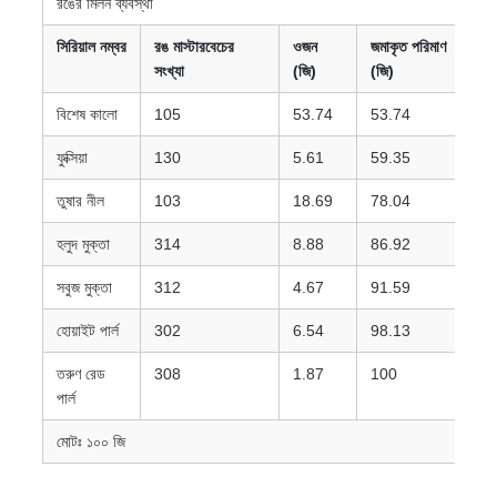
রঙের মিলন ব্যবস্থা
সিরিয়াল নম্বর
রঙ মাস্টারবেচের
ওজন
জমাকৃত পরিমাণ
সংখ্যা
(জি)
(জি)
বিশেষ কালো
105
53.74
53.74
ফুক্সিয়া
130
5.61
59.35
তুষার নীল
103
18.69
78.04
হলুদ মুক্তা
314
8.88
86.92
সবুজ মুক্তা
312
4.67
91.59
হোয়াইট পার্ল
302
6.54
98.13
তরুণ রেড
308
1.87
100
পার্ল
মোটঃ ১০০ জি