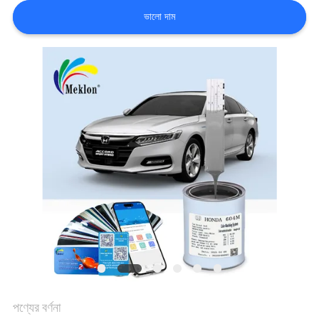
খবর
ভালো দাম
উদ্ধৃতির
জন্য
আবেদন
সাইট
ম্যাপ
গোপনীয়তা
নীতি
পণ্যের বর্ণনা