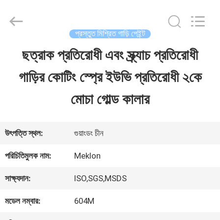
Guangzhou
Meklon
Chemical
Technology
প্রস্তুত মিশ্রিত গাড়ি পেইন্ট
Co.,
Ltd..
ছত্রাক প্রতিরোধী এবং স্ক্র্যাচ প্রতিরোধী
বাড়ি
All
Rights
গাড়ির কোটিং স্প্রে ইউভি প্রতিরোধী ২কে
Reserved.
পণ্য
মোচা গোল্ড কালার
ভিডিও
উৎপত্তি স্থল:
গুয়াংডং চীন
পরিচিতিমুলক নাম:
Meklon
আমাদের
সাক্ষ্যদান:
ISO,SGS,MSDS
সম্পর্কে
মডেল নম্বার:
604M