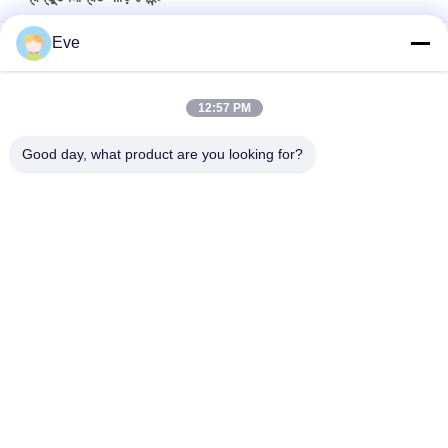
Eve
আর্দ্রতা প্রতিরোধী প্রস্তুত মিশ্রিত গাড়ি পেইন্ট আকাশ নীল অ্যান্টি ইউভি মাল্টি ফাংশন
টেকসই ক্ষতিকারক উজ্জ্বল সবুজ গাড়ি পেইন্ট আবহাওয়া প্রতিরোধী প্রস্তুত মিশ্রিত গাড়ি
12:57 PM
স্প্রে পেইন্ট
Good day, what product are you looking for?
পার্ল হোয়াইট রেডি মিশ্রিত কার পেইন্ট স্প্রে বহুমুখী অ-বিষাক্ত
সব
রিফিনিশ কার পেইন্ট
কার পেইন্ট বেসকোট
গাড়ির পেইন্ট টপ কোট
অটো পলিস্টার পিট্টি
কার পার্ল পেইন্ট
ধাতব সিলভার কার পেইন্ট