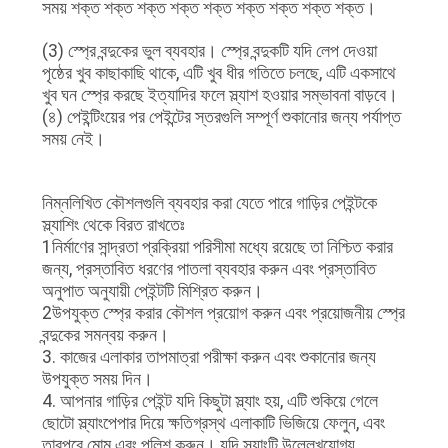
আবেদন
সময় শক্ত শক্ত শক্ত শক্ত শক্ত শক্ত শক্ত শক্ত শক্ত।
(3) স্প্রে বন্দুকের ভুল ব্যবহার। স্প্রে বন্দুকটি যদি লেপ দেওয়া
সাইট
পৃষ্ঠের খুব কাছাকাছি থাকে, এটি খুব ধীর গতিতে চলছে, এটি একসাথে
খুব ঘন স্প্রে করছে ইত্যাদির ফলে স্ল্যাশ হওয়ার সম্ভাবনা বাড়বে।
ম্যাপ
(৪) পেইন্টিংয়ের পর পেইন্টের স্তরগুলি সম্পূর্ণ শুকানোর জন্য পর্যাপ্ত
সময় নেই।
গোপনীয়তা
নিম্নলিখিত কৌশলগুলি ব্যবহার করা যেতে পারে গাড়ির পেইন্টকে
নীতি
স্ল্যাশিং থেকে বিরত রাখতেঃ
1নির্মাণের সান্দ্রতা প্রক্রিয়া পরিসীমা মধ্যে রয়েছে তা নিশ্চিত করার
জন্য, প্রস্তাবিত ধরণের পাতলা ব্যবহার করুন এবং প্রস্তাবিত
অনুপাত অনুযায়ী পেইন্টটি মিশ্রিত করুন।
2উপযুক্ত স্প্রে করার কৌশল প্রয়োগ করুন এবং প্রয়োজনীয় স্প্রে
বন্দুকের সমন্বয় করুন।
3. কাজের এলাকার তাপমাত্রা পরীক্ষা করুন এবং শুকানোর জন্য
উপযুক্ত সময় দিন।
4. আপনার গাড়ির পেইন্ট যদি কিছুটা স্ল্যাং হয়, এটি শুকিয়ে গেলে
ছোটো স্ল্যাংপেপার দিয়ে ক্ষতিগ্রস্থ এলাকাটি ভিজিয়ে ফেলুন, এবং
তারপরে মোম এবং পলিশ করুন। যদি স্ল্যাংটি উল্লেখযোগ্য