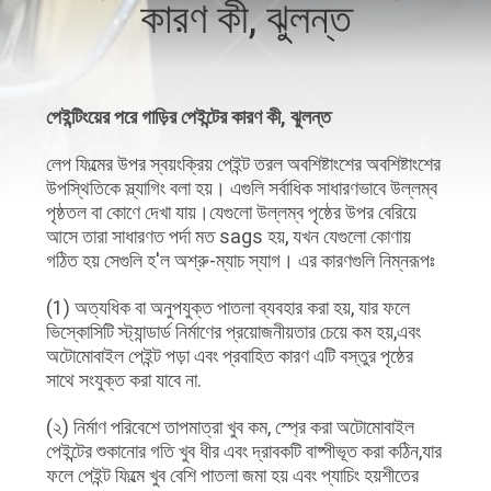
কারণ কী, ঝুলন্ত
মান
নিয়ন্ত্রণ
পেইন্টিংয়ের পরে গাড়ির পেইন্টের কারণ কী, ঝুলন্ত
আমাদের
লেপ ফিল্মের উপর স্বয়ংক্রিয় পেইন্ট তরল অবশিষ্টাংশের অবশিষ্টাংশের
উপস্থিতিকে স্ল্যাগিং বলা হয়। এগুলি সর্বাধিক সাধারণভাবে উল্লম্ব
সাথে
পৃষ্ঠতল বা কোণে দেখা যায়।যেগুলো উল্লম্ব পৃষ্ঠের উপর বেরিয়ে
আসে তারা সাধারণত পর্দা মত sags হয়, যখন যেগুলো কোণায়
যোগাযোগ
গঠিত হয় সেগুলি হ'ল অশ্রু-ম্যাচ স্যাগ। এর কারণগুলি নিম্নরূপঃ
করুন
(1) অত্যধিক বা অনুপযুক্ত পাতলা ব্যবহার করা হয়, যার ফলে
ভিস্কোসিটি স্ট্যান্ডার্ড নির্মাণের প্রয়োজনীয়তার চেয়ে কম হয়,এবং
খবর
অটোমোবাইল পেইন্ট পড়া এবং প্রবাহিত কারণ এটি বস্তুর পৃষ্ঠের
সাথে সংযুক্ত করা যাবে না.
উদ্ধৃতির
(২) নির্মাণ পরিবেশে তাপমাত্রা খুব কম, স্প্রে করা অটোমোবাইল
পেইন্টের শুকানোর গতি খুব ধীর এবং দ্রাবকটি বাষ্পীভূত করা কঠিন,যার
জন্য
ফলে পেইন্ট ফিল্মে খুব বেশি পাতলা জমা হয় এবং প্যাচিং হয়শীতের