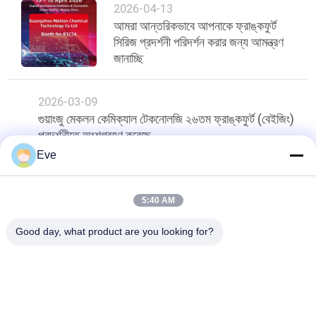
2026-04-13
আমরা আন্তরিকভাবে আপনাকে ফ্রাঙ্কফুর্ট
সিরিজ প্রদর্শনী পরিদর্শন করার জন্য আমন্ত্রণ
জানাচ্ছি
2026-03-09
গুয়াংজু মেকলন কেমিক্যাল টেকনোলজি ২৬তম ফ্রাঙ্কফুর্ট (বেইজিং)
প্রদর্শনীতে অংশগ্রহণ করেছে
Eve
শীর্ষ
5:40 AM
Good day, what product are you looking for?
সব
রিফিনিশ কার পেইন্ট
কার পেইন্ট বেসকোট