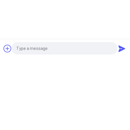
2026-04-13
আমরা আন্তরিকভাবে আপনাকে ফ্রাঙ্কফুর্ট
সিরিজ প্রদর্শনী পরিদর্শন করার জন্য আমন্ত্রণ
জানাচ্ছি
2026-03-09
গুয়াংজু মেকলন কেমিক্যাল টেকনোলজি ২৬তম ফ্রাঙ্কফুর্ট (বেইজিং)
উদ্ধৃতির জন্য আবেদন
প্রদর্শনীতে অংশগ্রহণ করেছে
শীর্ষ
Photo
Video Call
সব
Audio Call
রিফিনিশ কার পেইন্ট
কার পেইন্ট বেসকোট