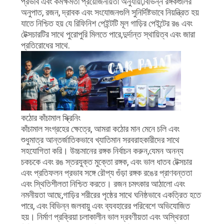
প্রভাব এবং কর্মক্ষমতা প্রয়োজনীয়তা অনুযায়ী,বিভিন্ন রঙ্গকগুলির
আবেদন
অনুপাত, রজন, দ্রাবক এবং সংযোজনগুলি সুনির্দিষ্টভাবে নিয়ন্ত্রিত হয়
যাতে নিশ্চিত হয় যে রিফিনিশ পেইন্টটি মূল গাড়ির পেইন্টের রঙ এবং
সাইট
টেক্সচারটির সাথে পুরোপুরি মিলতে পারে,দুর্দান্ত স্থায়িত্ব এবং জারা
প্রতিরোধের সাথে.
ম্যাপ
গোপনীয়তা
নীতি
কঠোর কাঁচামাল স্ক্রিনিং
কাঁচামাল সংগ্রহের ক্ষেত্রে, আমরা কঠোর মান মেনে চলি এবং
শুধুমাত্র আন্তর্জাতিকভাবে খ্যাতিমান সরবরাহকারীদের সাথে
সহযোগিতা করি। উচ্চমানের রঙ্গক নির্বাচন করুন,যেমন অনন্য
চকচকে এবং রঙ স্তরযুক্ত মুক্তো রঙ্গক, এবং ভাল ধাতব টেক্সচার
এবং প্রতিফলন প্রভাব সঙ্গে রৌপ্য গুঁড়া রঙ্গক রঙের প্রাণবন্ততা
এবং স্থিতিশীলতা নিশ্চিত করতে। রজন চমৎকার আঠালো এবং
নমনীয়তা আছে,গাড়ির শরীরের পৃষ্ঠের সাথে ঘনিষ্ঠভাবে একত্রিত হতে
পারে, এবং বিভিন্ন জলবায়ু এবং ব্যবহারের পরিবেশে অভিযোজিত
হয়। নির্মাণ প্রক্রিয়া চলাকালীন ভাল দ্রবণীয়তা এবং অস্থিরতা