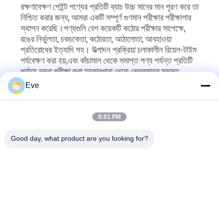
রক্ষণাবেক্ষণ পেইন্ট পণ্যের প্রতিটি ব্যাচ উচ্চ মানের মান পূরণ করে তা
নিশ্চিত করার জন্য, আমরা একটি সম্পূর্ণ গুণমান পরীক্ষার পরীক্ষাগার
স্থাপন করেছি।পণ্যগুলি বেশ কয়েকটি কঠোর পরীক্ষার সাপেক্ষে,
রঙের নির্ভুলতা, চকচকেতা, কঠোরতা, আঠালোতা, আবহাওয়া
প্রতিরোধের ইত্যাদি সহ। উত্পাদন প্রক্রিয়া চলাকালীন রিয়েল-টাইম
পর্যবেক্ষণ করা হয়,এবং কাঁচামাল থেকে সমাপ্ত পণ্য পর্যন্ত প্রতিটি
পর্যায়ে নমুনা পরীক্ষা করা হয়কারখানা থেকে কেবলমাত্র সমস্ত
পরিদর্শন পয়েন্ট পাস করে পণ্য বিক্রি করা যেতে পারে, যা নিশ্চিত করে
Eve
যে গ্রাহককে প্রাপ্ত প্রতিটি টুকরো টুকরো পেইন্ট চমৎকার মানের।
8:01 PM
সম্পর্কিত খবর
Good day, what product are you looking for?
2026-06-17
মেকলন ফুল-স্পেকট্রাম অটো রিফিনিশ
প্রস্তুতকারকঃ 60,000m2 স্ট্যান্ডার্ড
কারখানা, গ্লোবাল প্রিমিয়াম কাঁচামাল, সম্পূর্ণ
পণ্য