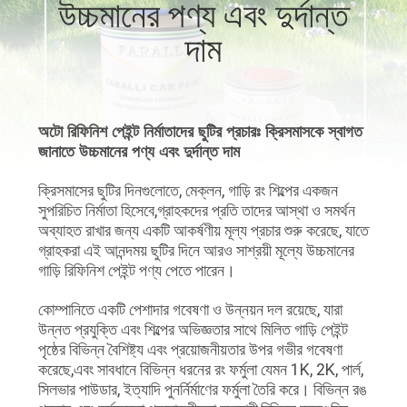
উচ্চমানের পণ্য এবং দুর্দান্ত
দাম
মান
নিয়ন্ত্রণ
অটো রিফিনিশ পেইন্ট নির্মাতাদের ছুটির প্রচারঃ ক্রিসমাসকে স্বাগত
আমাদের
জানাতে উচ্চমানের পণ্য এবং দুর্দান্ত দাম
সাথে
ক্রিসমাসের ছুটির দিনগুলোতে, মেক্লন, গাড়ি রং শিল্পের একজন
যোগাযোগ
সুপরিচিত নির্মাতা হিসেবে,গ্রাহকদের প্রতি তাদের আস্থা ও সমর্থন
করুন
অব্যাহত রাখার জন্য একটি আকর্ষণীয় মূল্য প্রচার শুরু করেছে, যাতে
গ্রাহকরা এই আনন্দময় ছুটির দিনে আরও সাশ্রয়ী মূল্যে উচ্চমানের
গাড়ি রিফিনিশ পেইন্ট পণ্য পেতে পারেন।
খবর
কোম্পানিতে একটি পেশাদার গবেষণা ও উন্নয়ন দল রয়েছে, যারা
উন্নত প্রযুক্তি এবং শিল্পের অভিজ্ঞতার সাথে মিলিত গাড়ি পেইন্ট
উদ্ধৃতির
পৃষ্ঠের বিভিন্ন বৈশিষ্ট্য এবং প্রয়োজনীয়তার উপর গভীর গবেষণা
করেছে,এবং সাবধানে বিভিন্ন ধরনের রং ফর্মুলা যেমন 1K, 2K, পার্ল,
জন্য
সিলভার পাউডার, ইত্যাদি পুনর্নির্মাণের ফর্মুলা তৈরি করে। বিভিন্ন রঙ