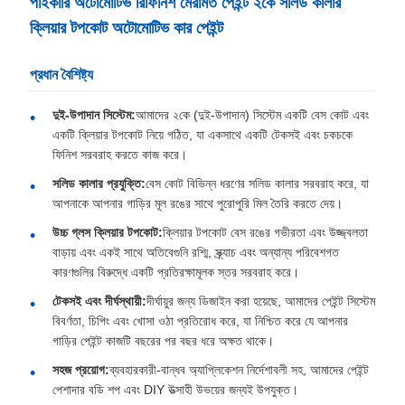
পাইকারি অটোমোটিভ রিফিনিশ মেরামত পেইন্ট ২কে সলিড কালার
ক্লিয়ার টপকোট অটোমোটিভ কার পেইন্ট
প্রধান বৈশিষ্ট্য
দুই-উপাদান সিস্টেম:
আমাদের ২কে (দুই-উপাদান) সিস্টেম একটি বেস কোট এবং
একটি ক্লিয়ার টপকোট নিয়ে গঠিত, যা একসাথে একটি টেকসই এবং চকচকে
ফিনিশ সরবরাহ করতে কাজ করে।
সলিড কালার প্রযুক্তি:
বেস কোট বিভিন্ন ধরণের সলিড কালার সরবরাহ করে, যা
আপনাকে আপনার গাড়ির মূল রঙের সাথে পুরোপুরি মিল তৈরি করতে দেয়।
উচ্চ গ্লস ক্লিয়ার টপকোট:
ক্লিয়ার টপকোট বেস রঙের গভীরতা এবং উজ্জ্বলতা
বাড়ায় এবং একই সাথে অতিবেগুনি রশ্মি, স্ক্র্যাচ এবং অন্যান্য পরিবেশগত
কারণগুলির বিরুদ্ধে একটি প্রতিরক্ষামূলক স্তর সরবরাহ করে।
টেকসই এবং দীর্ঘস্থায়ী:
দীর্ঘায়ুর জন্য ডিজাইন করা হয়েছে, আমাদের পেইন্ট সিস্টেম
বিবর্ণতা, চিপিং এবং খোসা ওঠা প্রতিরোধ করে, যা নিশ্চিত করে যে আপনার
গাড়ির পেইন্ট কাজটি বছরের পর বছর ধরে অক্ষত থাকে।
সহজ প্রয়োগ:
ব্যবহারকারী-বান্ধব অ্যাপ্লিকেশন নির্দেশাবলী সহ, আমাদের পেইন্ট
পেশাদার বডি শপ এবং DIY উত্সাহী উভয়ের জন্যই উপযুক্ত।