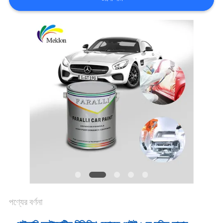
খবর
উদ্ধৃতির
জন্য
আবেদন
সাইট
ম্যাপ
গোপনীয়তা
পণ্যের বর্ণনা
নীতি