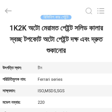
Guangzhou
Meklon
Chemical
Technology
রিফিনিশ কার পেইন্ট
Co.,
Ltd..
1K2K অটো মেরামত পেইন্ট সলিড কালার
বাড়ি
All
Rights
স্বচ্ছ টপকোট অটো পেইন্ট দক্ষ এবং দ্রুত
Reserved.
পণ্য
শুকানোর
ভিডিও
উৎপত্তি স্থল:
চীন
পরিচিতিমুলক নাম:
Ferrari series
আমাদের
সাক্ষ্যদান:
ISO,MSDS,SGS
সম্পর্কে
মডেল নম্বার:
220