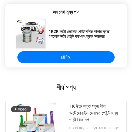
to provide you with solutions.
এর সেরা মূল্য পান
1K2K অটো মেরামত পেইন্ট সলিড কালার স্বচ্ছ
টপকোট অটো পেইন্ট দক্ষ এবং দ্রুত শুকানোর
চালিয়ে
শীর্ষ পণ্য
1K উচ্চ শক্ত সবুজ নীল
অটোমোবাইল মেরামত পেইন্ট জন্য
গাড়ী রিফিনিশ
USD3.06/L-10.5/L MOQ:100 বক্স