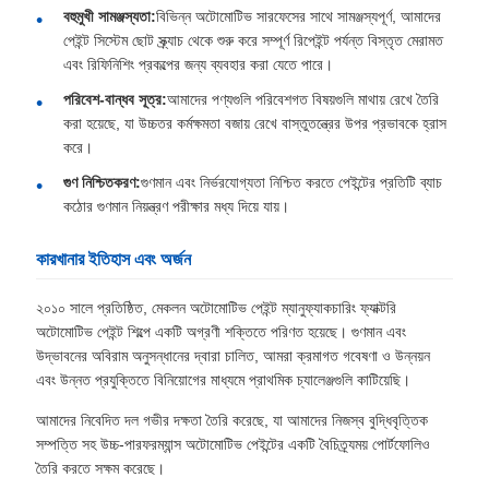
বহুমুখী সামঞ্জস্যতা:
বিভিন্ন অটোমোটিভ সারফেসের সাথে সামঞ্জস্যপূর্ণ, আমাদের
পেইন্ট সিস্টেম ছোট স্ক্র্যাচ থেকে শুরু করে সম্পূর্ণ রিপেইন্ট পর্যন্ত বিস্তৃত মেরামত
এবং রিফিনিশিং প্রকল্পের জন্য ব্যবহার করা যেতে পারে।
পরিবেশ-বান্ধব সূত্র:
আমাদের পণ্যগুলি পরিবেশগত বিষয়গুলি মাথায় রেখে তৈরি
করা হয়েছে, যা উচ্চতর কর্মক্ষমতা বজায় রেখে বাস্তুতন্ত্রের উপর প্রভাবকে হ্রাস
করে।
গুণ নিশ্চিতকরণ:
গুণমান এবং নির্ভরযোগ্যতা নিশ্চিত করতে পেইন্টের প্রতিটি ব্যাচ
কঠোর গুণমান নিয়ন্ত্রণ পরীক্ষার মধ্য দিয়ে যায়।
কারখানার ইতিহাস এবং অর্জন
২০১০ সালে প্রতিষ্ঠিত, মেকলন অটোমোটিভ পেইন্ট ম্যানুফ্যাকচারিং ফ্যাক্টরি
অটোমোটিভ পেইন্ট শিল্পে একটি অগ্রণী শক্তিতে পরিণত হয়েছে। গুণমান এবং
উদ্ভাবনের অবিরাম অনুসন্ধানের দ্বারা চালিত, আমরা ক্রমাগত গবেষণা ও উন্নয়ন
এবং উন্নত প্রযুক্তিতে বিনিয়োগের মাধ্যমে প্রাথমিক চ্যালেঞ্জগুলি কাটিয়েছি।
আমাদের নিবেদিত দল গভীর দক্ষতা তৈরি করেছে, যা আমাদের নিজস্ব বুদ্ধিবৃত্তিক
সম্পত্তি সহ উচ্চ-পারফরম্যান্স অটোমোটিভ পেইন্টের একটি বৈচিত্র্যময় পোর্টফোলিও
তৈরি করতে সক্ষম করেছে।