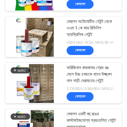
যোগাযোগ
মেক্লন অটোমোটিভ পেইন্ট থেকে
ওএম 1 কে কার রিফিনিশ
অ্যাক্রিলিক পেইন্ট
USD3.06/L-10.5/L MOQ:50 এল
যোগাযোগ
অরিজিনাল কারখানার গ্রেড রঙ
মেলে উচ্চ চকচকে ধাতব উজ্জ্বল
লাল গাড়ী মেরামতের পেইন্ট
2.73USD/L-5.56USD/L MOQ:200 এল
যোগাযোগ
মেকলন একটি বহু রঙের
কাস্টমাইজযোগ্য স্বয়ংচালিত পেইন্ট
প্রস্তুতকারক