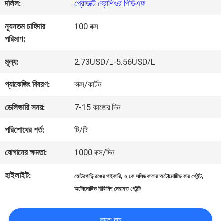
কারখানা
দলিল:
প্রোডাক্ট ব্রোশিওর পিডিএফ
ভ্রমণ
ন্যূনতম চাহিদার
100 বক্স
পরিমাণ:
মান
মূল্য:
2.73USD/L-5.56USD/L
নিয়ন্ত্রণ
প্যাকেজিং বিবরণ:
বাক্স/কার্টন
ডেলিভারি সময়:
7-15 কাজের দিন
আমাদের
পরিশোধের শর্ত:
টি/টি
সাথে
যোগানের ক্ষমতা:
1000 বক্স/দিন
যোগাযোগ
হাইলাইট:
,
,
মোটরগাড়ি রঙের পাইকারি
২ কে সলিড কালার অটোমোটিভ কার পেইন্ট
করুন
অটোমোটিভ রিফিনিশ মেরামত পেইন্ট
ভালো দাম