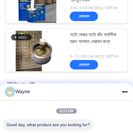
2.45~6.92USD MOQ:100টি বাক্স
যোগাযোগ
অটো কেয়ার অটো বডি প্লাস্টিক
দ্রুত অসমতা মেরামত জন্য
3~13 USD/Can MOQ:100টি বাক্স
যোগাযোগ
রিফিনিশ কার পেইন্ট
Wayne
কারখানার সরবরাহকৃত স্বয়ংচালিত পেইন্টের উচ্চ কভারেজ
6:13 PM
অটোমোটিভ স্প্রে করার জন্য প্রাক মিশ্রিত অটোমোটিভ পেইন্ট এক্রাইলিক পেইন্ট
Good day, what product are you looking for?
বহুমুখী অটোমোটিভ কার পেইন্ট হাভানা গ্রে রঙ ক্ষতিকর নয়