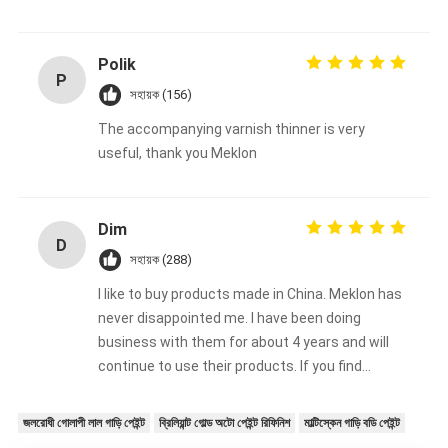
Polik
P
সহায়ক (156)
The accompanying varnish thinner is very
useful, thank you Meklon
Dim
D
সহায়ক (288)
I like to buy products made in China. Meklon has
never disappointed me. I have been doing
business with them for about 4 years and will
continue to use their products. If you find
something good, stick to using it. If you
encounter problems or have special
জলরোধী গোলাপী লাল গাড়ি পেইন্ট
ব্রিলিয়ান্ট গোল্ড অটো পেইন্ট রিফিনিশ
মাল্টিস্কেন গাড়ি বডি পেইন্ট
requirements, call them and they will be happy