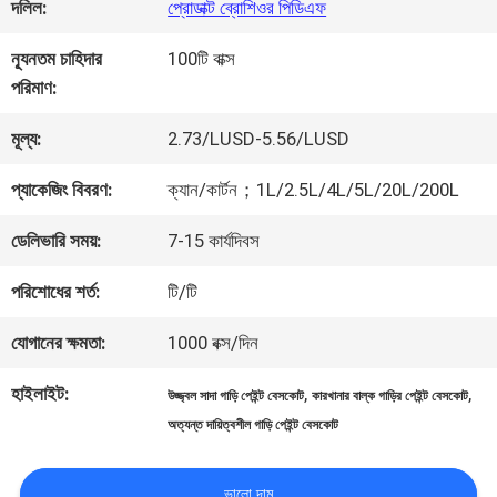
কারখানা
দলিল:
প্রোডাক্ট ব্রোশিওর পিডিএফ
ভ্রমণ
ন্যূনতম চাহিদার
100টি বাক্স
পরিমাণ:
মান
মূল্য:
2.73/LUSD-5.56/LUSD
নিয়ন্ত্রণ
প্যাকেজিং বিবরণ:
ক্যান/কার্টন；1L/2.5L/4L/5L/20L/200L
ডেলিভারি সময়:
7-15 কার্যদিবস
আমাদের
পরিশোধের শর্ত:
টি/টি
সাথে
যোগানের ক্ষমতা:
1000 বক্স/দিন
যোগাযোগ
হাইলাইট:
,
,
উজ্জ্বল সাদা গাড়ি পেইন্ট বেসকোট
কারখানার বাল্ক গাড়ির পেইন্ট বেসকোট
করুন
অত্যন্ত দায়িত্বশীল গাড়ি পেইন্ট বেসকোট
ভালো দাম