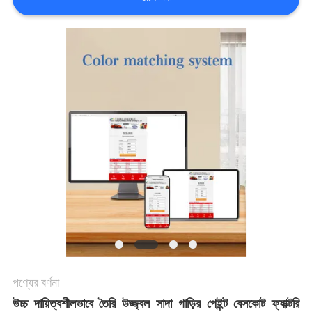
খবর
উদ্ধৃতির
জন্য
আবেদন
সাইট
ম্যাপ
গোপনীয়তা
পণ্যের বর্ণনা
নীতি
উচ্চ দায়িত্বশীলভাবে তৈরি উজ্জ্বল সাদা গাড়ির পেইন্ট বেসকোট ফ্যাক্টরি