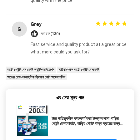
quality with the price.
Grey
G
সহায়ক (130)
Fast service and quality product at a great price.
what more could you ask for?
অটো পেইন্ট বেস কোট অ্যান্টি-অক্সিডেশন
মাল্টিফাংশনাল অটো পেইন্ট বেসকোট
অরেঞ্জ রেড এক্রাইলিক ক্লিয়ার কোট অটোমোটিভ
এর সেরা মূল্য পান
উচ্চ দায়িত্বশীল কারুকার্য করা উজ্জ্বল সাদা গাড়ির
পেইন্ট বেসকোয়াট, গাড়ির পেইন্ট বাল্ক ক্রয়ের জন্য
উপযুক্ত