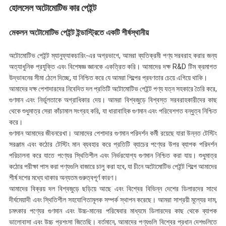
হোলসেল অটোমোটিভ কার পেইন্ট
মেকলন অটোমোটিভ পেইন্ট ইন্ডাস্ট্রিতে একটি শীর্ষস্থানীয়
অটোমোটিভ পেইন্ট ম্যানুফ্যাকচারিং-এর অগ্রভাগে, আমরা ব্যতিক্রমী পণ্য সরবরাহ করার জন্য
অত্যাধুনিক প্রযুক্তি এবং বিশেষজ্ঞ জ্ঞানকে একত্রিত করি। আমাদের দক্ষ R&D টিম ক্রমাগত
উদ্ভাবনের সীমা ঠেলে দিচ্ছে, যা নিশ্চিত করে যে আমরা শিল্পের প্রবণতার চেয়ে এগিয়ে থাকি।
আমাদের দক্ষ পেশাদারদের নিবেদিত দল প্রতিটি অটোমোটিভ পেইন্ট পণ্য যত্ন সহকারে তৈরি করে,
গুণমান এবং নির্ভুলতাকে অগ্রাধিকার দেয়। আমরা বিশ্বজুড়ে বিশ্বস্ত সরবরাহকারীদের কাছ
থেকে শুধুমাত্র সেরা কাঁচামাল সংগ্রহ করি, যা ধারাবাহিক গুণমান এবং পরিবেশগত বন্ধুত্ব নিশ্চিত
করে।
গুণমান আমাদের জীবনরেখা। আমাদের পেশাদার গুণমান পরিদর্শন কর্মী রয়েছে যারা উন্নত টেস্টিং
সরঞ্জাম এবং কঠোর টেস্টিং মান ব্যবহার করে প্রতিটি ব্যাচের পণ্যের উপর ব্যাপক পরিদর্শন
পরিচালনা করে যাতে পণ্যের স্থিতিশীল এবং নির্ভরযোগ্য গুণমান নিশ্চিত করা যায়। শুধুমাত্র
কঠোর পরীক্ষা পাস করা পণ্যগুলি বাজারে চালু করা হবে, যা চীনে অটোমোটিভ পেইন্ট শিল্পে আমাদের
শীর্ষ দশের মধ্যে থাকার অন্যতম গুরুত্বপূর্ণ কারণ।
আমাদের বিক্রয় দল বিশ্বজুড়ে ছড়িয়ে আছে এবং বিশ্বের বিভিন্ন দেশের ডিলারদের সাথে
দীর্ঘমেয়াদী এবং স্থিতিশীল সহযোগিতামূলক সম্পর্ক স্থাপন করেছে। আমরা সাশ্রয়ী মূল্যের দাম,
চমৎকার পণ্যের গুণমান এবং উচ্চ-মানের পরিষেবার মাধ্যমে ডিলারদের কাছ থেকে ব্যাপক
ভালোবাসা এবং উচ্চ প্রশংসা জিতেছি। বর্তমানে, আমাদের পণ্যগুলি বিশ্বের প্রধান দেশগুলিতে