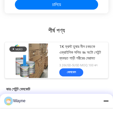
চালিয়ে
শীর্ষ পণ্য
1K ফ্রস্ট তুষার নীল চকচকে
এক্রাইলিক সলিড রঙ অটো পেইন্ট
ব্যবহৃত গাড়ী শরীরের মেরামত
3.26USD-5USD MOQ:100 বক্স
যোগাযোগ
কার পেইন্ট বেসকোট
Wayne
মাল্টিফাংশনাল কার পেইন্ট বেসকোট আর্দ্রতা প্রতিরোধী ইউভি প্রতিরোধী