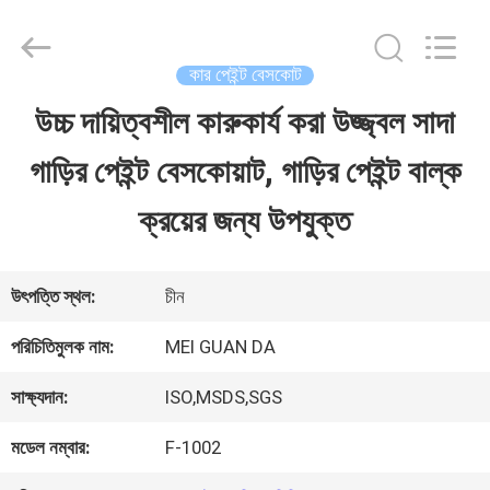
Guangzhou
Meklon
Chemical
Technology
কার পেইন্ট বেসকোট
Co.,
Ltd..
উচ্চ দায়িত্বশীল কারুকার্য করা উজ্জ্বল সাদা
বাড়ি
All
Rights
গাড়ির পেইন্ট বেসকোয়াট, গাড়ির পেইন্ট বাল্ক
Reserved.
পণ্য
ক্রয়ের জন্য উপযুক্ত
ভিডিও
উৎপত্তি স্থল:
চীন
পরিচিতিমুলক নাম:
MEI GUAN DA
আমাদের
সাক্ষ্যদান:
ISO,MSDS,SGS
সম্পর্কে
মডেল নম্বার:
F-1002