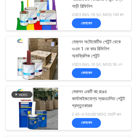
গাড়ী রিফিনিশ
USD3.06/L-10.5/L MOQ:100 বক্স
যোগাযোগ
মেক্লন অটোমোটিভ পেইন্ট থেকে
ওএম 1 কে কার রিফিনিশ
অ্যাক্রিলিক পেইন্ট
USD3.06/L-10.5/L MOQ:50 এল
যোগাযোগ
মেকলন একটি বহু রঙের
কাস্টমাইজযোগ্য স্বয়ংচালিত পেইন্ট
প্রস্তুতকারক
2.45~6.92USD MOQ:100টি বাক্স
যোগাযোগ