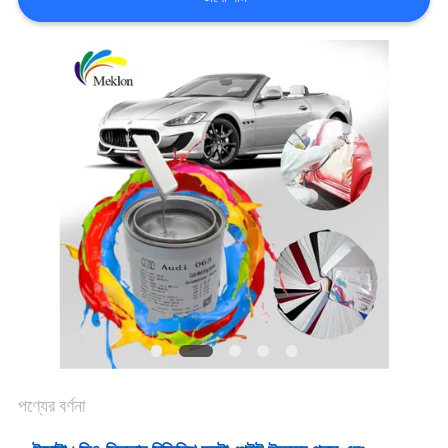
খবর
উদ্ধৃতির
জন্য
আবেদন
সাইট
ম্যাপ
গোপনীয়তা
পণ্যের বর্ণনা
নীতি