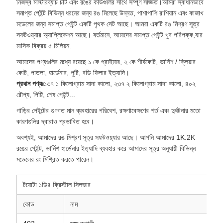
নিজস্ব মাস্টারব্যাচ চার্ট এবং রঙের কার্ডগুলির সাথে সম্পূর্ণ সজ্জিত।আমরা স্বাধীনভাবে
সমাপ্ত পেইন্ট বিভিন্ন ধরনের জন্য রঙ মিলেছে উন্নত, পাশাপাশি রাশিয়ান এবং কাজাখ
মডেলের জন্য সমাপ্ত পেইন্ট একটি পৃথক সেট আছে। আমরা একটি রঙ মিশ্রণ সূত্র
সফটওয়্যার অ্যাপ্লিকেশন আছে। বর্তমানে, আমাদের সমাপ্ত পেইন্ট খুব পরিপক্ক,যার
মাসিক বিক্রয় ৫ মিলিয়ন.
আমাদের পণ্যগুলির মধ্যে রয়েছে ১ কে প্রাইমার, ২ কে শীর্ষকোট, ভার্নিশ / ক্লিয়ার
কোট, পাতলা, হার্ডেনার, পুটি, বডি ফিলার ইত্যাদি।
প্রধান পণ্যঃ
১৩৭ ১ কিলোগ্রাম সাদা কালো, ২৩৭ ২ কিলোগ্রাম সাদা কালো, ৪০২
রৌপ্য, পিট্টি, শেষ পেইন্ট...
গাড়ির পেইন্টের গুণগত মান ব্যবহারের পরিবেশ, রক্ষণাবেক্ষণের শর্ত এবং দুর্ঘটনার মতো
কারণগুলির দ্বারাও প্রভাবিত হবে।
অবশ্যই, আমাদের রঙ মিশ্রণ সূত্র সফটওয়্যার আছে। আপনি আমাদের 1K.2K
রঙের পেইন্ট, ভার্নিশ হার্ডেনার ইত্যাদি ব্যবহার করে আমাদের সূত্র অনুযায়ী বিভিন্ন
মডেলের রং মিশ্রিত করতে পারেন।
টয়োটা ১ডি৪ ক্রিস্টাল সিলভার
কোড
নাম
অ