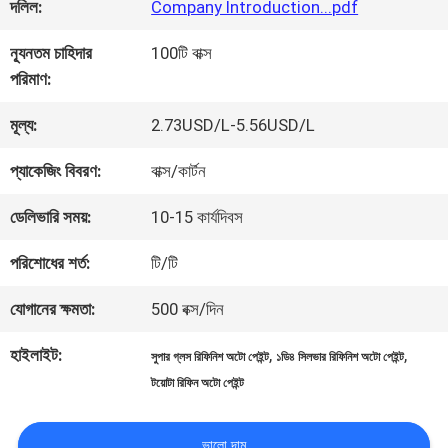
কারখানা
দলিল:
Company Introduction...pdf
ভ্রমণ
ন্যূনতম চাহিদার
100টি বাক্স
পরিমাণ:
মান
মূল্য:
2.73USD/L-5.56USD/L
নিয়ন্ত্রণ
প্যাকেজিং বিবরণ:
বাক্স/কার্টন
ডেলিভারি সময়:
10-15 কার্যদিবস
আমাদের
পরিশোধের শর্ত:
টি/টি
সাথে
যোগানের ক্ষমতা:
500 বক্স/দিন
যোগাযোগ
হাইলাইট:
,
,
সুপার গ্লস রিফিনিশ অটো পেইন্ট
১ডি৪ সিলভার রিফিনিশ অটো পেইন্ট
করুন
টয়োটা রিফিন অটো পেইন্ট
ভালো দাম