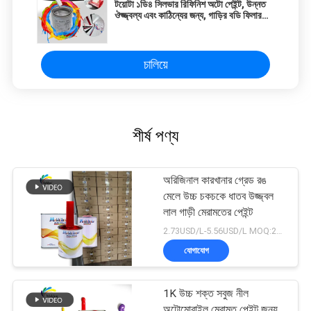
টয়োটা ১ডি৪ সিলভার রিফিনিশ অটো পেইন্ট, উন্নত
ঔজ্জ্বল্য এবং কাঠিন্যের জন্য, গাড়ির বডি ফিলার
পেইন্ট
চালিয়ে
শীর্ষ পণ্য
অরিজিনাল কারখানার গ্রেড রঙ
মেলে উচ্চ চকচকে ধাতব উজ্জ্বল
লাল গাড়ী মেরামতের পেইন্ট
2.73USD/L-5.56USD/L MOQ:200 এল
যোগাযোগ
1K উচ্চ শক্ত সবুজ নীল
অটোমোবাইল মেরামত পেইন্ট জন্য