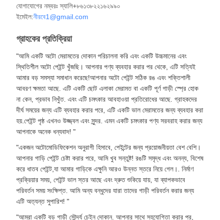
যোগাযোগের নম্বরঃ স্যালি+৮৬১৩৮২২১৬২৯৯০
ইমেইল:
নীরবে1@gmail.com
গ্রাহকের প্রতিক্রিয়া
"আমি একটি অটো মেরামতের দোকান পরিচালনা করি এবং একটি উচ্চমানের এবং
স্থিতিশীল অটো পেইন্ট খুঁজছি। আপনার পণ্য ব্যবহার করার পর থেকে, এটি সত্যিই
আমার বড় সমস্যা সমাধান করেছে!আপনার অটো পেইন্ট সঠিক রঙ এবং শক্তিশালী
আবরণ ক্ষমতা আছে. এটি একটি ছোট এলাকা মেরামত বা একটি পূর্ণ গাড়ী স্প্রে হোক
না কেন, প্রভাব নিখুঁত. এবং এটি চমৎকার আবহাওয়া প্রতিরোধের আছে. গ্রাহকদের
দীর্ঘ সময়ের জন্য এটি ব্যবহার করার পরে, এটি একটি ভাল মেরামতের জন্য ব্যবহার করা
হয়.পেইন্ট পৃষ্ঠ এখনও উজ্জ্বল এবং সুন্দর. এমন একটি চমৎকার পণ্য সরবরাহ করার জন্য
আপনাকে অনেক ধন্যবাদ! "
"একজন অটোমোডিফিকেশন অনুরাগী হিসাবে, পেইন্টের জন্য প্রয়োজনীয়তা বেশ বেশি।
আপনার গাড়ি পেইন্ট চেষ্টা করার পরে, আমি খুব সন্তুষ্ট! রঙটি সমৃদ্ধ এবং অনন্য, বিশেষ
করে ধাতব পেইন্ট,যা আমার গাড়িকে এক্ষুনি আরও উন্নত স্তরে নিয়ে গেল।. নির্মাণ
প্রক্রিয়ার সময়, পেইন্ট ভাল স্তর আছে এবং দ্রুত শুকিয়ে যায়, যা ব্যাপকভাবে
পরিবর্তন সময় সংক্ষিপ্ত. আমি অন্য বন্ধুদের যারা তাদের গাড়ী পরিবর্তন করার জন্য
এটি অত্যন্ত সুপারিশ! "
"আমরা একটি বড় গাড়ী সৌন্দর্য চেইন দোকান. আপনার সাথে সহযোগিতা করার পর,