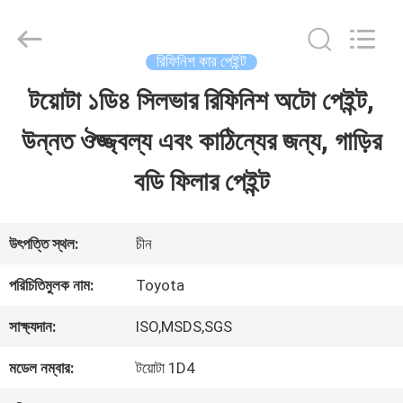
Guangzhou
Meklon
Chemical
Technology
রিফিনিশ কার পেইন্ট
Co.,
Ltd..
টয়োটা ১ডি৪ সিলভার রিফিনিশ অটো পেইন্ট,
বাড়ি
All
Rights
উন্নত ঔজ্জ্বল্য এবং কাঠিন্যের জন্য, গাড়ির
Reserved.
পণ্য
বডি ফিলার পেইন্ট
ভিডিও
উৎপত্তি স্থল:
চীন
পরিচিতিমুলক নাম:
Toyota
আমাদের
সাক্ষ্যদান:
ISO,MSDS,SGS
সম্পর্কে
মডেল নম্বার:
টয়োটা 1D4