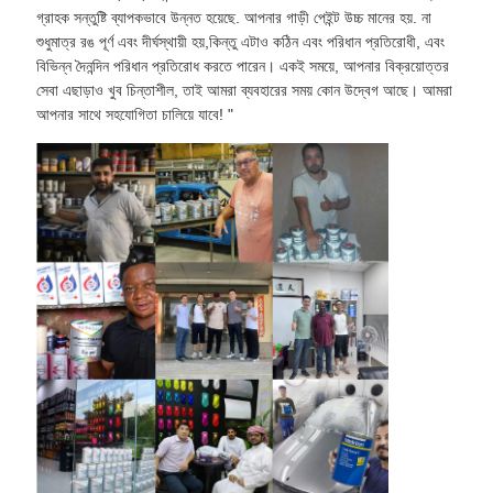
গ্রাহক সন্তুষ্টি ব্যাপকভাবে উন্নত হয়েছে. আপনার গাড়ী পেইন্ট উচ্চ মানের হয়. না
শুধুমাত্র রঙ পূর্ণ এবং দীর্ঘস্থায়ী হয়,কিন্তু এটাও কঠিন এবং পরিধান প্রতিরোধী, এবং
বিভিন্ন দৈনন্দিন পরিধান প্রতিরোধ করতে পারেন। একই সময়ে, আপনার বিক্রয়োত্তর
সেবা এছাড়াও খুব চিন্তাশীল, তাই আমরা ব্যবহারের সময় কোন উদ্বেগ আছে। আমরা
আপনার সাথে সহযোগিতা চালিয়ে যাবে! "