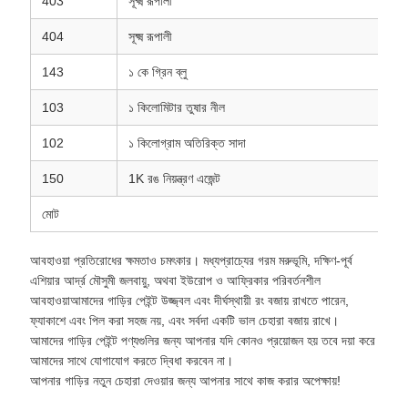
403
সূক্ষ্ম রূপালী
404
সূক্ষ্ম রূপালী
143
১ কে গ্রিন ব্লু
103
১ কিলোমিটার তুষার নীল
102
১ কিলোগ্রাম অতিরিক্ত সাদা
150
1K রঙ নিয়ন্ত্রণ এজেন্ট
মোট
আবহাওয়া প্রতিরোধের ক্ষমতাও চমৎকার। মধ্যপ্রাচ্যের গরম মরুভূমি, দক্ষিণ-পূর্ব
এশিয়ার আর্দ্র মৌসুমী জলবায়ু, অথবা ইউরোপ ও আফ্রিকার পরিবর্তনশীল
আবহাওয়াআমাদের গাড়ির পেইন্ট উজ্জ্বল এবং দীর্ঘস্থায়ী রং বজায় রাখতে পারেন,
ফ্যাকাশে এবং পিল করা সহজ নয়, এবং সর্বদা একটি ভাল চেহারা বজায় রাখে।
আমাদের গাড়ির পেইন্ট পণ্যগুলির জন্য আপনার যদি কোনও প্রয়োজন হয় তবে দয়া করে
আমাদের সাথে যোগাযোগ করতে দ্বিধা করবেন না।
আপনার গাড়ির নতুন চেহারা দেওয়ার জন্য আপনার সাথে কাজ করার অপেক্ষায়!