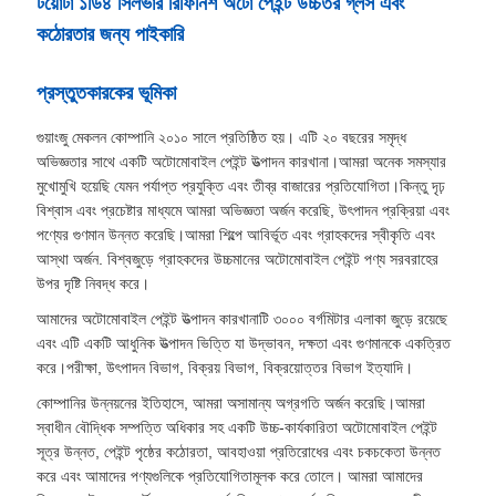
টয়োটা ১ডি৪ সিলভার রিফিনিশ অটো পেইন্ট উচ্চতর গ্লস এবং
কঠোরতার জন্য পাইকারি
প্রস্তুতকারকের ভূমিকা
গুয়াংজু মেকলন কোম্পানি ২০১০ সালে প্রতিষ্ঠিত হয়। এটি ২০ বছরের সমৃদ্ধ
অভিজ্ঞতার সাথে একটি অটোমোবাইল পেইন্ট উত্পাদন কারখানা।আমরা অনেক সমস্যার
মুখোমুখি হয়েছি যেমন পর্যাপ্ত প্রযুক্তি এবং তীব্র বাজারের প্রতিযোগিতা।কিন্তু দৃঢ়
বিশ্বাস এবং প্রচেষ্টার মাধ্যমে আমরা অভিজ্ঞতা অর্জন করেছি, উৎপাদন প্রক্রিয়া এবং
পণ্যের গুণমান উন্নত করেছি।আমরা শিল্পে আবির্ভূত এবং গ্রাহকদের স্বীকৃতি এবং
আস্থা অর্জন. বিশ্বজুড়ে গ্রাহকদের উচ্চমানের অটোমোবাইল পেইন্ট পণ্য সরবরাহের
উপর দৃষ্টি নিবদ্ধ করে।
আমাদের অটোমোবাইল পেইন্ট উত্পাদন কারখানাটি ৩০০০ বর্গমিটার এলাকা জুড়ে রয়েছে
এবং এটি একটি আধুনিক উত্পাদন ভিত্তি যা উদ্ভাবন, দক্ষতা এবং গুণমানকে একত্রিত
করে।পরীক্ষা, উৎপাদন বিভাগ, বিক্রয় বিভাগ, বিক্রয়োত্তর বিভাগ ইত্যাদি।
কোম্পানির উন্নয়নের ইতিহাসে, আমরা অসামান্য অগ্রগতি অর্জন করেছি।আমরা
স্বাধীন বৌদ্ধিক সম্পত্তি অধিকার সহ একটি উচ্চ-কার্যকারিতা অটোমোবাইল পেইন্ট
সূত্র উন্নত, পেইন্ট পৃষ্ঠের কঠোরতা, আবহাওয়া প্রতিরোধের এবং চকচকেতা উন্নত
করে এবং আমাদের পণ্যগুলিকে প্রতিযোগিতামূলক করে তোলে। আমরা আমাদের