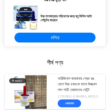
উচ্চ তাপমাত্রার পরিবেশের জন্য ব্লু ফিনিস অটো
পেইন্টের মাধ্যমে
চালিয়ে
শীর্ষ পণ্য
অরিজিনাল কারখানার গ্রেড রঙ
মেলে উচ্চ চকচকে ধাতব উজ্জ্বল
লাল গাড়ী মেরামতের পেইন্ট
2.73USD/L-5.56USD/L MOQ:200 এল
যোগাযোগ