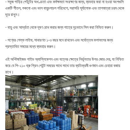
- সবুজ গাড়ির পেইন্টের অখণ্ডতা এবং কর্মক্ষমতা সংরক্ষণের জন্য, ব্যবহার করা না হওয়া অংশগুলি
একটি শীতল, শুকনো এবং ভাল বায়ুচলাচল পরিবেশে, সরাসরি সূর্যালোক এবং তাপমাত্রা চরম থেকে
দূরে রাখুন।
- বায়ু এবং আর্দ্রতা থেকে দূষণ রোধ করার জন্য পাত্রে দৃঢ়ভাবে সিল করা নিশ্চিত করুন।
- পণ্যের শেল্ফ লাইফ, সাধারণত ১-৩ বছর মনে রাখবেন এবং সর্বোত্তম ফলাফলের জন্য
প্রস্তাবিত সময়ের মধ্যে ব্যবহার করুন।
এই অপ্টিমাইজড গাইড অ্যাপ্লিকেশন এবং যত্নের ক্ষেত্রে নির্ভুলতার উপর জোর দেয়, যা নিশ্চিত
করে যে পি-২১০ থ্রু গ্রিন পেইন্ট সময়ের সাথে সাথে তার ব্যতিক্রমী গুণমান এবং চেহারা বজায়
রাখে।