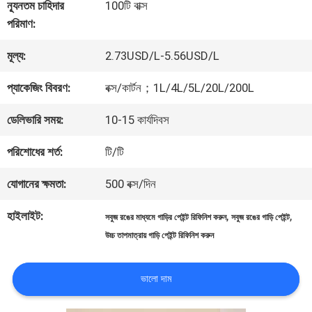
কারখানা
ন্যূনতম চাহিদার
100টি বাক্স
পরিমাণ:
ভ্রমণ
মূল্য:
2.73USD/L-5.56USD/L
মান
প্যাকেজিং বিবরণ:
বক্স/কার্টন；1L/4L/5L/20L/200L
নিয়ন্ত্রণ
ডেলিভারি সময়:
10-15 কার্যদিবস
পরিশোধের শর্ত:
টি/টি
আমাদের
যোগানের ক্ষমতা:
500 বক্স/দিন
সাথে
হাইলাইট:
,
,
সবুজ রঙের মাধ্যমে গাড়ির পেইন্ট রিফিনিশ করুন
সবুজ রঙের গাড়ি পেইন্ট
যোগাযোগ
উচ্চ তাপমাত্রায় গাড়ি পেইন্ট রিফিনিশ করুন
করুন
ভালো দাম