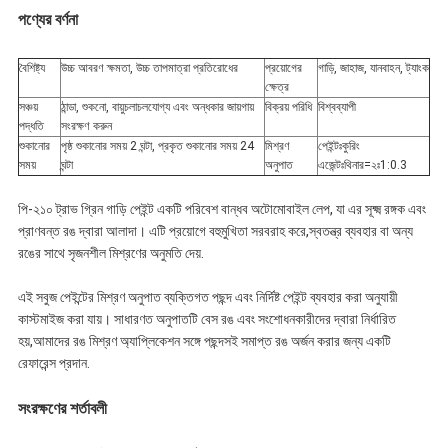
পণ্যের বর্ণনা
বৈশিষ্ট্য
উচ্চ আবরণ ক্ষমতা, উচ্চ তাপমাত্রা প্রতিরোধের
প্রয়োগের
গাড়ি, জাহাজ, যানবাহন, ট্যাংক
ক্ষেত্র
সঞ্চয়
ঠান্ডা, শুকনো, বায়ুচলাচলযোগ্য এবং অন্ধকার জায়গায়
বিক্রয় পরিধি
বিশ্বব্যাপী
পদ্ধতি
সংরক্ষণ করুন
শুকানোর
পৃষ্ঠ শুকানোর সময় 2 ঘন্টা, প্রকৃত শুকানোর সময় 24
মিশ্রণ
পেইন্টঃকুরিং
সময়
ঘন্টা
অনুপাত
এজেন্টঃথিনার=২ঃ1:0.3
পি-২১০ ট্রাভ গ্রিন গাড়ি পেইন্ট একটি পরিবেশ বান্ধব অটোমোবাইল লেপ, যা এর সূক্ষ্ম রঙ্গক এবং
প্রাণবন্ত রঙ দ্বারা আলাদা। এটি প্রয়োগে বহুমুখিতা সরবরাহ করে,স্বতন্ত্র ব্যবহার বা অন্য
রঙের সাথে সৃজনশীল মিশ্রণের অনুমতি দেয়.
এই সবুজ পেইন্টের মিশ্রণ অনুপাত ব্যক্তিগত পছন্দ এবং নির্দিষ্ট পেইন্ট ব্যবহার করা অনুযায়ী
কাস্টমাইজ করা যায়। সাধারণত অনুপাতটি বেস রঙ এবং সংশোধনকারীদের দ্বারা নির্ধারিত
হয়,আমাদের রঙ মিশ্রণ অ্যাপ্লিকেশন সঙ্গে পছন্দসই সমাপ্ত রঙ অর্জন করার জন্য একটি
রেফারেন্স প্রদান.
সংরক্ষণের শর্তাবলী