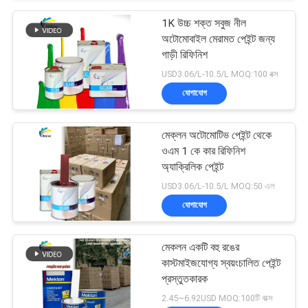
1K উচ্চ শক্ত সবুজ নীল
অটোমোবাইল মেরামত পেইন্ট জন্য
গাড়ী রিফিনিশ
USD3.06/L-10.5/L MOQ:100 বক্স
যোগাযোগ
মেক্লন অটোমোটিভ পেইন্ট থেকে
ওএম 1 কে কার রিফিনিশ
অ্যাক্রিলিক পেইন্ট
USD3.06/L-10.5/L MOQ:50 এল
যোগাযোগ
মেকলন একটি বহু রঙের
কাস্টমাইজযোগ্য স্বয়ংচালিত পেইন্ট
প্রস্তুতকারক
2.45~6.92USD MOQ:100টি বাক্স