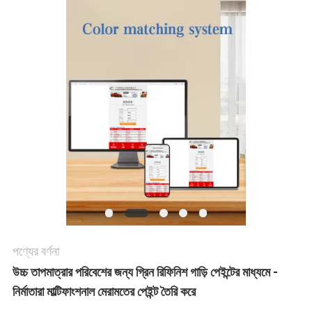
খবর
উদ্ধৃতির
জন্য
আবেদন
সাইট
ম্যাপ
পণ্যের বর্ণনা
গোপনীয়তা
উচ্চ তাপমাত্রার পরিবেশের জন্য গ্রিন রিফিনিশ গাড়ি পেইন্টের মাধ্যমে -
নীতি
নির্মাতারা মাল্টিফাংশনাল মেরামতের পেইন্ট তৈরি করে