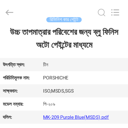
Guangzhou
Meklon
Chemical
Technology
রিফিনিশ কার পেইন্ট
Co.,
Ltd..
উচ্চ তাপমাত্রার পরিবেশের জন্য ব্লু ফিনিস
বাড়ি
All
Rights
অটো পেইন্টের মাধ্যমে
Reserved.
পণ্য
উৎপত্তি স্থল:
চীন
ভিডিও
পরিচিতিমুলক নাম:
PORSHICHE
সাক্ষ্যদান:
ISO,MSDS,SGS
আমাদের
মডেল নম্বার:
পি-২০৯
সম্পর্কে
দলিল:
MK-209 Purple Blue(MSDS).pdf