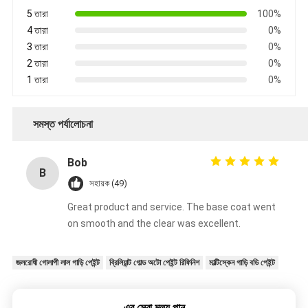
5 তারা
100%
4 তারা
0%
3 তারা
0%
2 তারা
0%
1 তারা
0%
সমস্ত পর্যালোচনা
Bob
B
সহায়ক (49)
Great product and service. The base coat went
on smooth and the clear was excellent.
জলরোধী গোলাপী লাল গাড়ি পেইন্ট
ব্রিলিয়ান্ট গোল্ড অটো পেইন্ট রিফিনিশ
মাল্টিস্কেন গাড়ি বডি পেইন্ট
এর সেরা মূল্য পান